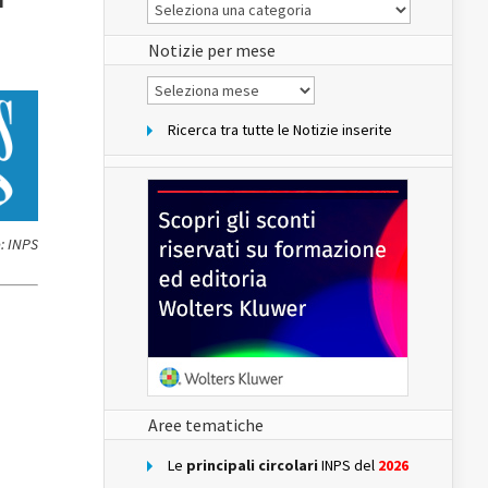
Le
Notizie
del
sito
Notizie per mese
Notizie
per
mese
Ricerca tra tutte le Notizie inserite
: INPS
Aree tematiche
Le
principali circolari
INPS del
2026