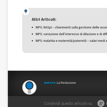
condividere
su
condividere
su
Facebook
su
Twitter
(Si
Google+
(Si
apre
(Si
apre
in
apre
in
una
in
una
nuova
una
Altri Articoli:
nuova
finestra)
nuova
finestra)
finestra)
INPS: NASpI – chiarimenti sulla gestione delle asse
INPS: variazione dell’interesse di dilazione e di di
INPS: malattia e maternità/paternità – salari medi
Autore:
La Redazione
Condividi questo articolo su