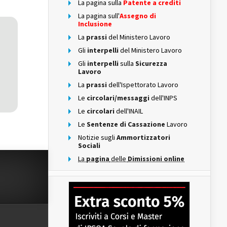
La pagina sulla
Patente a crediti
La pagina sull'
Assegno di
Inclusione
La
prassi
del Ministero Lavoro
Gli
interpelli
del Ministero Lavoro
Gli
interpelli
sulla
Sicurezza
Lavoro
La
prassi
dell'Ispettorato Lavoro
Le
circolari/messaggi
dell'INPS
Le
circolari
dell'INAIL
Le
Sentenze di Cassazione
Lavoro
Notizie sugli
Ammortizzatori
Sociali
La
pagina
delle
Dimissioni online