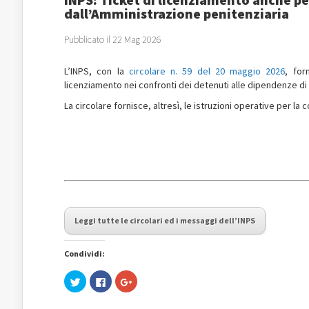
dall’Amministrazione penitenziaria
Pubblicato il 22 Mag 2026
L’INPS, con la
circolare n. 59 del 20 maggio 2026
, for
licenziamento nei confronti dei detenuti alle dipendenze di 
La circolare fornisce, altresì, le istruzioni operative per la 
Leggi tutte le circolari ed i messaggi dell’INPS
Condividi:
Fai
Fai
Fai
clic
clic
clic
qui
per
qui
per
condividere
per