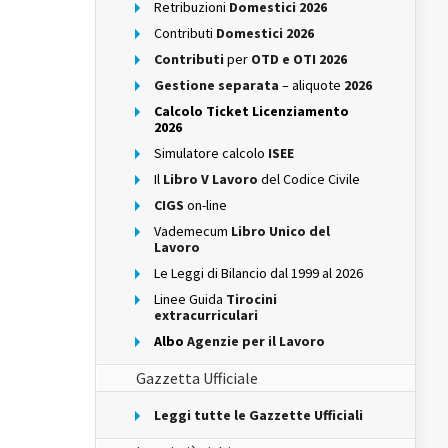
Retribuzioni
Domestici 2026
Contributi
Domestici 2026
Contributi
per
OTD e OTI 2026
Gestione separata
– aliquote
2026
Calcolo Ticket Licenziamento
2026
Simulatore calcolo
ISEE
Il
Libro V Lavoro
del Codice Civile
CIGS
on-line
Vademecum
Libro Unico del
Lavoro
Le Leggi di Bilancio dal 1999 al 2026
Linee Guida
Tirocini
extracurriculari
Albo
Agenzie per il Lavoro
Gazzetta Ufficiale
Leggi tutte le Gazzette Ufficiali