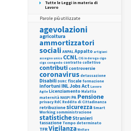
Tutte le Leggi in materia di
Lavoro
Parole più utilizzate
agevolazioni
agricoltura
ammortizzatori
sociali
Appalto
ANPAL
artigiani
CCNL
assegno unico
cigo
CIG in deroga
contratto collettivo
cigs
congedo
contributi
controversie
coronavirus
detassazione
Disabili
fiscale
formazione
DURC
INL
Jobs Act
infortuni
Lavoro
Licenziamento
Agile
Malattia
Pensione
PA
maternità
NASPI
privacy
RdC
Reddito di Cittadinanza
sicurezza
retribuzione
Smart
Working
somministrazione
statistiche
Stranieri
tassazione
Tempo determinato
Vigilanza
TFR
Welfare