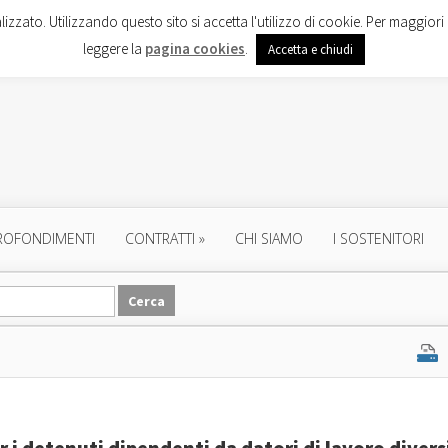
lizzato. Utilizzando questo sito si accetta l'utilizzo di cookie. Per maggiori 
leggere la
pagina cookies
.
Accetta e chiudi
ROFONDIMENTI
CONTRATTI
»
CHI SIAMO
I SOSTENITORI
 i detenuti dipendenti da datori di lavoro divers