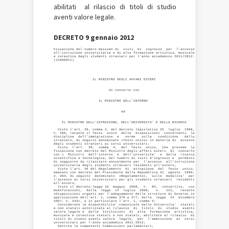
abilitati al rilascio di titoli di studio
aventi valore legale.
DECRETO 9 gennaio 2012
Fissazione del numero massimo di  visti  di  ingresso  per  l'accesso

all'istruzione universitaria e di alta formazione artistica, musicale

e coreutica degli studenti stranieri per l'anno accademico 2011/2012.

                   IL MINISTRO DEGLI AFFARI ESTERI 

                           di concerto con 

                      IL MINISTRO DELL'INTERNO 

                                 ed 

    IL MINISTRO DELL'ISTRUZIONE, DELL'UNIVERSITA' E DELLA RICERCA 

  Visto l'art. 39, comma 2, del decreto legislativo 25  luglio  1998,

n. 286, recante il Testo  unico  delle  disposizioni  concernenti  la

disciplina  dell'immigrazione  e   norme   sulla   condizione   dello

straniero, di seguito denominato «Testo unico» in materia di  accesso

degli studenti stranieri ai corsi universitari; 

  Visto  l'art.  39,  comma  4,  del  Testo  unico,  che  prevede  la

fissazione con decreto del Ministro degli affari esteri  di  concerto

con i  Ministri  dell'interno  e  dell'universita'  e  della  ricerca

scientifica e tecnologica, del numero di visti d'ingresso e  permessi

di soggiorno da rilasciare annualmente per  l'accesso  all'istruzione

universitaria degli studenti stranieri residenti all'estero; 

  Visto l'art. 46 del Regolamento  di  attuazione  del  Testo  unico,

emanato con decreto del Presidente della Repubblica 31  agosto  1999,

n. 394, di seguito  denominato  «Regolamento»,  sulle  modalita'  per

l'accesso ai corsi universitari per gli studenti stranieri  residenti

all'estero; 

  Visto il decreto-legge 16  maggio  2008,  n.  85,  convertito,  con

modificazioni,  dalla  legge  14  luglio  2008,   n.   121,   recante

«Disposizioni urgenti per l'adeguamento delle strutture di Governo in

applicazione dell'art. 1, comma 376 e 377, della  legge  24  dicembre

2007, n. 244», e in particolare l'art. 1, comma 5; 

  Considerate le disponibilita' comunicate dalle Universita'  statali

e non statali autorizzate al rilascio  di  titoli  di  studio  aventi

valore legale e  dalle  Istituzioni  di  alta  formazione  artistica,

musicale e coreutica statali e non statali, abilitate al rilascio  di

titoli di studio aventi valore  legale,  per  l'ammissione  ai  corsi

universitari per l'anno accademico 2011-2012; 

  Sentite le competenti Commissioni parlamentari; 
