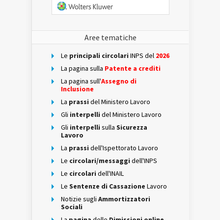
Aree tematiche
Le
principali circolari
INPS del
2026
La pagina sulla
Patente a crediti
La pagina sull'
Assegno di
Inclusione
La
prassi
del Ministero Lavoro
Gli
interpelli
del Ministero Lavoro
Gli
interpelli
sulla
Sicurezza
Lavoro
La
prassi
dell'Ispettorato Lavoro
Le
circolari/messaggi
dell'INPS
Le
circolari
dell'INAIL
Le
Sentenze di Cassazione
Lavoro
Notizie sugli
Ammortizzatori
Sociali
La
pagina
delle
Dimissioni online