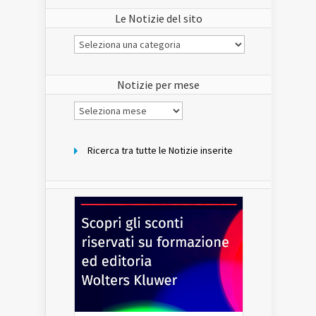
Le Notizie del sito
Le
Notizie
del
sito
Notizie per mese
Notizie
per
mese
Ricerca tra tutte le Notizie inserite