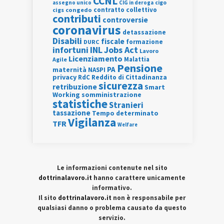
CCNL
assegno unico
cigo
CIG in deroga
contratto collettivo
cigs
congedo
contributi
controversie
coronavirus
detassazione
Disabili
fiscale
formazione
DURC
INL
Jobs Act
infortuni
Lavoro
Licenziamento
Agile
Malattia
Pensione
PA
maternità
NASPI
privacy
RdC
Reddito di Cittadinanza
sicurezza
retribuzione
Smart
Working
somministrazione
statistiche
Stranieri
tassazione
Tempo determinato
Vigilanza
TFR
Welfare
Le informazioni contenute nel sito
dottrinalavoro.it
hanno carattere unicamente
informativo.
Il sito
dottrinalavoro.it
non è responsabile per
qualsiasi danno o problema causato da questo
servizio.