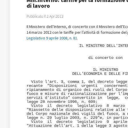
di lavoro
Pubblicato il 2 Apr 2012
Il Ministero dell’Interno, di concerto con il Ministero dell’
14 marzo 2012 con le tariffe per l’attività di formazione del
Legislativo 9 aprile 2008, n. 81
.
                       IL MINISTRO DELL'INTER
                           di concerto con 

                             IL MINISTRO 

                    DELL'ECONOMIA E DELLE FIN
  Visto l'art. 3, comma 1, del decreto legge 
recante  "Disposizioni  urgenti   concernenti
ripianamento di organico dei ruoli del Corpo 
fuoco e misure di razionalizzazione per l'imp
servizi d'istituto" convertito in  legge,  co
legge 28 novembre 1996, n. 609; 

  Visto  il  decreto  legislativo  8  marzo  
"Riassetto delle disposizioni relative alle f
del Corpo nazionale dei vigili del fuoco, a n
legge n. 29 luglio 2003, n. 229"e, in partico
  Visto  il  decreto  legislativo  9  aprile 
"Attuazione dell'art. 1 della legge 3 agosto 