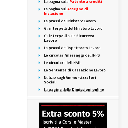
La pagina sulla
Patente a crediti
La pagina sull'
Assegno di
Inclusione
La
prassi
del Ministero Lavoro
Gli
interpelli
del Ministero Lavoro
Gli
interpelli
sulla
Sicurezza
Lavoro
La
prassi
dell'Ispettorato Lavoro
Le
circolari/messaggi
dell'INPS
Le
circolari
dell'INAIL
Le
Sentenze di Cassazione
Lavoro
Notizie sugli
Ammortizzatori
Sociali
La
pagina
delle
Dimissioni online