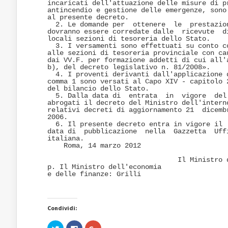
incaricati dell'attuazione delle misure di pr
antincendio e gestione delle emergenze, sono 
al presente decreto. 

  2. Le domande per  ottenere  le  prestazion
dovranno essere corredate dalle  ricevute  di
locali sezioni di tesoreria dello Stato. 

  3. I versamenti sono effettuati su conto co
alle sezioni di tesoreria provinciale con cau
dai VV.F. per formazione addetti di cui all'a
b), del decreto legislativo n. 81/2008». 

  4. I proventi derivanti dall'applicazione d
comma 1 sono versati al Capo XIV - capitolo 2
del bilancio dello Stato. 

  5. Dalla data di  entrata  in  vigore  del 
abrogati il decreto del Ministro dell'interno
relativi decreti di aggiornamento 21  dicembr
2006. 

  6. Il presente decreto entra in vigore il  
data di  pubblicazione  nella  Gazzetta  Uffi
italiana. 

    Roma, 14 marzo 2012 

                                Il Ministro d
p. Il Ministro dell'economia 

e delle finanze: Grilli
Condividi:
Fai
Fai
Fai