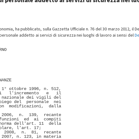
Economia, ha pubblicato, sulla Gazzetta Ufficiale n. 76 del 30 marzo 2012, il 
 personale addetto ai servizi di sicurezza nei luoghi di lavoro ai sensi del
De
NO 

ANZE 

1° ottobre 1996, n. 512,

   l'incremento   e   il

nazionale dei vigili del

iego del  personale  nei

n  modificazioni,  dalla

2006,  n.  139,  recante

unzioni  ed  ai  compiti

orma dell'art. 11  della

lare, l'art. 17; 

 2008,  n.  81,  recante

2007, n. 123, in materia
