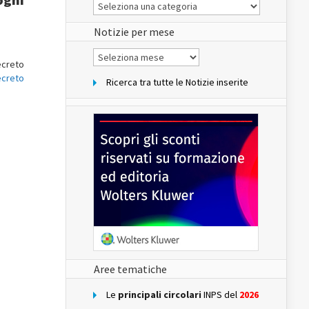
Le
Notizie
del
sito
Notizie per mese
Notizie
per
Decreto
mese
creto
Ricerca tra tutte le Notizie inserite
Aree tematiche
Le
principali circolari
INPS del
2026