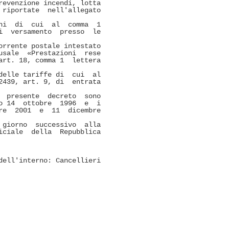
evenzione incendi, lotta

riportate  nell'allegato

i  di  cui  al  comma  1

  versamento  presso  le

rrente postale intestato

sale  «Prestazioni  rese

rt. 18, comma 1  lettera

elle tariffe di  cui  al

439, art. 9, di  entrata

 presente  decreto  sono

 14  ottobre  1996  e  i

e  2001  e  11  dicembre

giorno  successivo  alla

ciale  della  Repubblica

ell'interno: Cancellieri 
