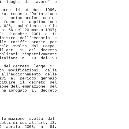
  luoghi  di  lavoro"  e

erno  14  ottobre  1996,

ro, recante "Definizione

  tecnico-professionale

 fuoco  in  applicazione

 626,  pubblicato  nella

n. 66 del 20 marzo 1997; 

1  dicembre  2001  e  11

nistro  dell'economia  e

le  tariffe  orarie  per

ale  svolta  dal  Corpo

l'art.  12  del  decreto

blicati  rispettivamente

taliana  n.  19  del  23

 del decreto  legge  1°

n  modificazioni,  dalla

all'aggiornamento  delle

vi  al  periodo  gennaio

ituire  il  decreto  del

one dell'emanazione  del

ha abrogato  il  decreto

formazione  svolta  dal

etti di cui all'art. 18,

  aprile  2008,  n.  81,
