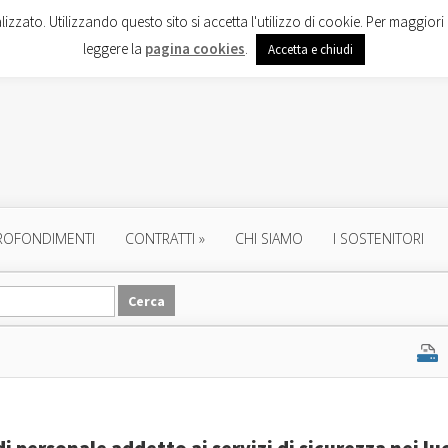
lizzato. Utilizzando questo sito si accetta l'utilizzo di cookie. Per maggiori 
leggere la
pagina cookies
.
Accetta e chiudi
ROFONDIMENTI
CONTRATTI
»
CHI SIAMO
I SOSTENITORI
di personale addetto ai servizi di sicurezza nei lu