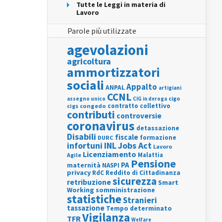
Tutte le Leggi in materia di
Lavoro
Parole più utilizzate
agevolazioni
agricoltura
ammortizzatori
sociali
Appalto
ANPAL
artigiani
CCNL
assegno unico
cigo
CIG in deroga
contratto collettivo
cigs
congedo
contributi
controversie
coronavirus
detassazione
Disabili
fiscale
formazione
DURC
INL
Jobs Act
infortuni
Lavoro
Licenziamento
Agile
Malattia
Pensione
PA
maternità
NASPI
privacy
RdC
Reddito di Cittadinanza
sicurezza
retribuzione
Smart
Working
somministrazione
statistiche
Stranieri
tassazione
Tempo determinato
Vigilanza
TFR
Welfare