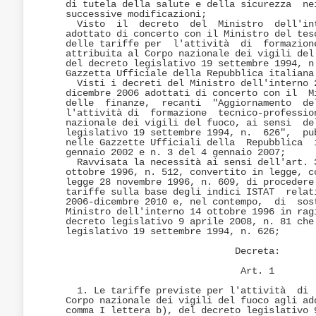
di tutela della salute e della sicurezza  nei
successive modificazioni; 

  Visto  il  decreto  del  Ministro  dell'int
adottato di concerto con il Ministro del teso
delle tariffe per  l'attività  di  formazione
attribuita al Corpo nazionale dei vigili del 
del decreto legislativo 19 settembre 1994, n.
Gazzetta Ufficiale della Repubblica italiana 
  Visti i decreti del Ministro dell'interno 2
dicembre 2006 adottati di concerto con il  Mi
delle  finanze,  recanti  "Aggiornamento  del
l'attività di  formazione  tecnico-profession
nazionale dei vigili del fuoco, ai sensi  del
legislativo 19 settembre 1994, n.  626",  pub
nelle Gazzette Ufficiali della  Repubblica  i
gennaio 2002 e n. 3 del 4 gennaio 2007; 

  Ravvisata la necessità ai sensi dell'art. 3
ottobre 1996, n. 512, convertito in legge, co
legge 28 novembre 1996, n. 609, di procedere 
tariffe sulla base degli indici ISTAT  relati
2006-dicembre 2010 e, nel contempo,  di  sost
Ministro dell'interno 14 ottobre 1996 in ragi
decreto legislativo 9 aprile 2008, n. 81 che 
legislativo 19 settembre 1994, n. 626; 

                              Decreta: 

                               Art. 1 

  1. Le tariffe previste per l'attività  di  
Corpo nazionale dei vigili del fuoco agli add
comma I lettera b), del decreto legislativo 9