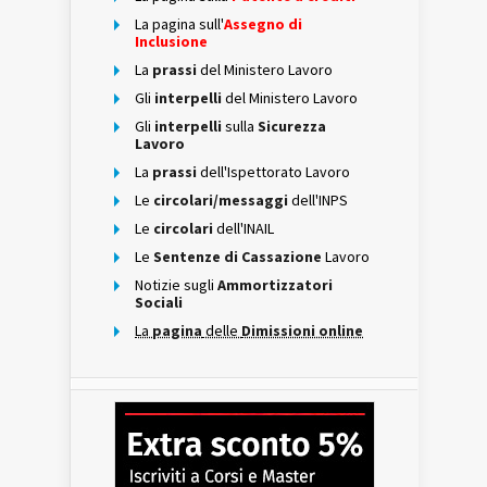
La pagina sull'
Assegno di
Inclusione
La
prassi
del Ministero Lavoro
Gli
interpelli
del Ministero Lavoro
Gli
interpelli
sulla
Sicurezza
Lavoro
La
prassi
dell'Ispettorato Lavoro
Le
circolari/messaggi
dell'INPS
Le
circolari
dell'INAIL
Le
Sentenze di Cassazione
Lavoro
Notizie sugli
Ammortizzatori
Sociali
La
pagina
delle
Dimissioni online