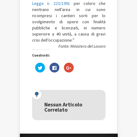
Legge n. 223/1991
per coloro che
rientrano nell’area in cui sono
ricompresi i cantieri sorti per lo
svolgimento di opere con finalità
pubbliche e licenziati, in numero
superiore a 40 unità, a causa di gravi
crisi dell’occupazione.”
Fonte: Ministero del Lavoro
Condividi:
Fai
Fai
Fai
clic
clic
clic
qui
per
qui
per
condividere
per
condividere
su
condividere
su
Facebook
su
Twitter
(Si
Google+
(Si
apre
(Si
apre
in
apre
in
una
in
una
nuova
una
Nessun Articolo
nuova
finestra)
nuova
Correlato
finestra)
finestra)