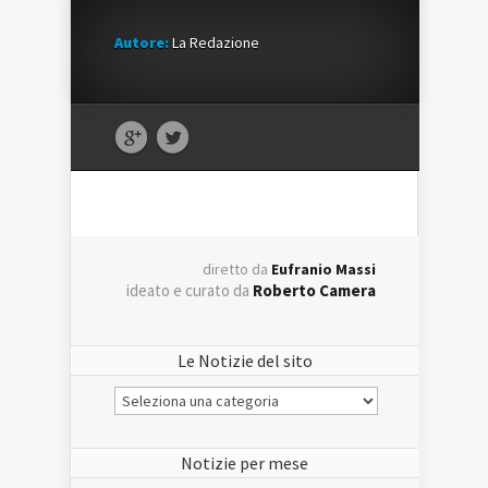
Autore:
La Redazione
diretto da
Eufranio Massi
ideato e curato da
Roberto Camera
Le Notizie del sito
Le
Notizie
del
sito
Notizie per mese