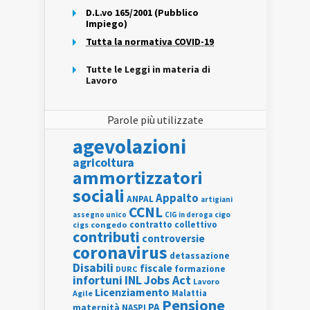
D.L.vo 165/2001 (Pubblico
Impiego)
Tutta la normativa COVID-19
Tutte le Leggi in materia di
Lavoro
Parole più utilizzate
agevolazioni
agricoltura
ammortizzatori
sociali
Appalto
ANPAL
artigiani
CCNL
assegno unico
cigo
CIG in deroga
contratto collettivo
cigs
congedo
contributi
controversie
coronavirus
detassazione
Disabili
fiscale
formazione
DURC
INL
Jobs Act
infortuni
Lavoro
Licenziamento
Agile
Malattia
Pensione
PA
maternità
NASPI