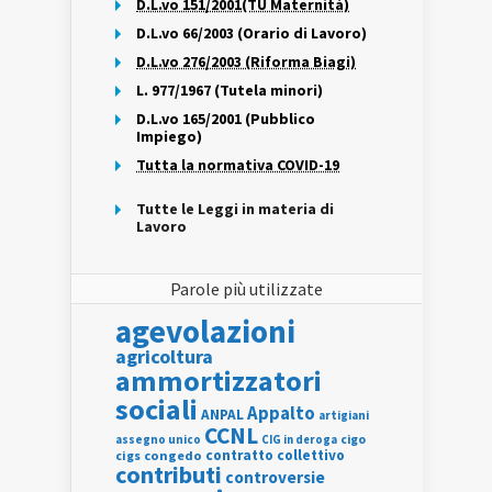
D.L.vo 151/2001(TU Maternità)
D.L.vo 66/2003 (Orario di Lavoro)
D.L.vo 276/2003 (Riforma Biagi)
L. 977/1967 (Tutela minori)
D.L.vo 165/2001 (Pubblico
Impiego)
Tutta la normativa COVID-19
Tutte le Leggi in materia di
Lavoro
Parole più utilizzate
agevolazioni
agricoltura
ammortizzatori
sociali
Appalto
ANPAL
artigiani
CCNL
assegno unico
cigo
CIG in deroga
contratto collettivo
cigs
congedo
contributi
controversie