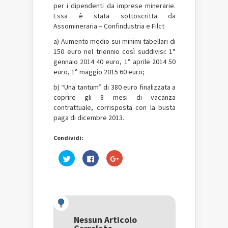
per i dipendenti da imprese minerarie.
Essa è stata sottoscritta da
Assomineraria – Confindustria e Filct
a) Aumento medio sui minimi tabellari di
150 euro nel triennio così suddivisi: 1°
gennaio 2014 40 euro, 1° aprile 2014 50
euro, 1° maggio 2015 60 euro;
b) “Una tantum” di 380 euro finalizzata a
coprire gli 8 mesi di vacanza
contrattuale, corrisposta con la busta
paga di dicembre 2013.
Condividi:
Fai
Fai
Fai
clic
clic
clic
qui
per
qui
per
condividere
per
condividere
su
condividere
su
Facebook
su
Twitter
(Si
Google+
(Si
apre
(Si
apre
in
apre
in
una
in
una
nuova
una
Nessun Articolo
nuova
finestra)
nuova