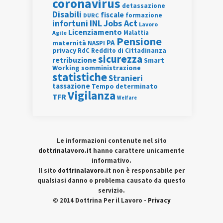
coronavirus
detassazione
Disabili
fiscale
formazione
DURC
INL
Jobs Act
infortuni
Lavoro
Licenziamento
Agile
Malattia
Pensione
PA
maternità
NASPI
privacy
RdC
Reddito di Cittadinanza
sicurezza
retribuzione
Smart
Working
somministrazione
statistiche
Stranieri
tassazione
Tempo determinato
Vigilanza
TFR
Welfare
Le informazioni contenute nel sito
dottrinalavoro.it
hanno carattere unicamente
informativo.
Il sito
dottrinalavoro.it
non è responsabile per
qualsiasi danno o problema causato da questo
servizio.
© 2014 Dottrina Per il Lavoro -
Privacy