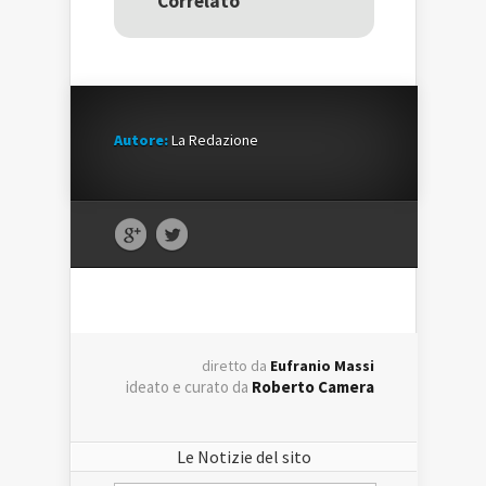
Correlato
finestra)
finestra)
Autore:
La Redazione
diretto da
Eufranio Massi
ideato e curato da
Roberto Camera
Le Notizie del sito