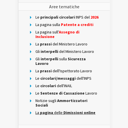
Aree tematiche
Le
principali circolari
INPS del
2026
La pagina sulla
Patente a crediti
La pagina sull'
Assegno di
Inclusione
La
prassi
del Ministero Lavoro
Gli
interpelli
del Ministero Lavoro
Gli
interpelli
sulla
Sicurezza
Lavoro
La
prassi
dell'Ispettorato Lavoro
Le
circolari/messaggi
dell'INPS
Le
circolari
dell'INAIL
Le
Sentenze di Cassazione
Lavoro
Notizie sugli
Ammortizzatori
Sociali
La
pagina
delle
Dimissioni online