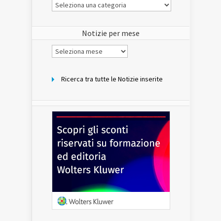
Le
Notizie
del
sito
Notizie per mese
Notizie
per
mese
Ricerca tra tutte le Notizie inserite