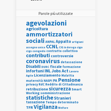
Parole più utilizzate
agevolazioni
agricoltura
ammortizzatori
sociali
Appalto
ANPAL
artigiani
CCNL
assegno unico
cigo
CIG in deroga
contratto collettivo
cigs
congedo
contributi
controversie
coronavirus
detassazione
Disabili
fiscale
formazione
DURC
INL
Jobs Act
infortuni
Lavoro
Licenziamento
Agile
Malattia
Pensione
PA
maternità
NASPI
privacy
RdC
Reddito di Cittadinanza
sicurezza
retribuzione
Smart
Working
somministrazione
statistiche
Stranieri
tassazione
Tempo determinato
Vigilanza
TFR
Welfare