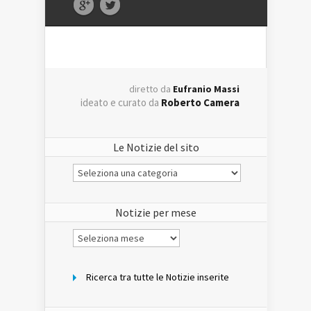
diretto da
Eufranio Massi
ideato e curato da
Roberto Camera
Le Notizie del sito
Le
Notizie
del
sito
Notizie per mese
Notizie
per
mese
Ricerca tra tutte le Notizie inserite