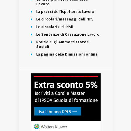
Lavoro
La
prassi
dell'Ispettorato Lavoro
Le
circolari/messaggi
dell'INPS
Le
circolari
dell'INAIL
Le
Sentenze di Cassazione
Lavoro
Notizie sugli
Ammortizzatori
Sociali
La
pagina
delle
Dimissioni online