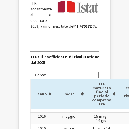
TFR,
accantonate
al 31
dicembre
2018, vanno rivalutate dell’
1,470372 %.
TFR: il coefficiente di rivalutazione
dal 2005
Cerca:
TFR
maturato
c
fino al
anno
mese
periodo
ri
compreso
tra
2026
maggio
15 mag -
14 giu
2026
aprile
15 apr - 14