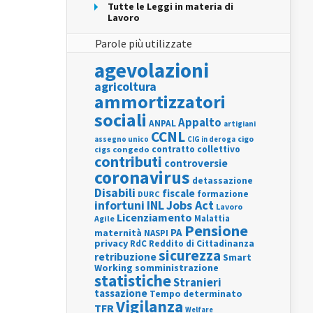
Tutte le Leggi in materia di
Lavoro
Parole più utilizzate
agevolazioni
agricoltura
ammortizzatori
sociali
Appalto
ANPAL
artigiani
CCNL
assegno unico
cigo
CIG in deroga
contratto collettivo
cigs
congedo
contributi
controversie
coronavirus
detassazione
Disabili
fiscale
formazione
DURC
INL
Jobs Act
infortuni
Lavoro
Licenziamento
Agile
Malattia
Pensione
PA
maternità
NASPI
privacy
RdC
Reddito di Cittadinanza
sicurezza
retribuzione
Smart
Working
somministrazione
statistiche
Stranieri
tassazione
Tempo determinato
Vigilanza
TFR
Welfare