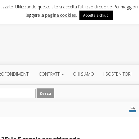
lizzato. Utilizzando questo sito si accetta l'utilizzo di cookie. Per maggiori 
leggere la
pagina cookies
.
Accetta e chiudi
ROFONDIMENTI
CONTRATTI
»
CHI SIAMO
I SOSTENITORI
35: le 5 regole per ottenerlo