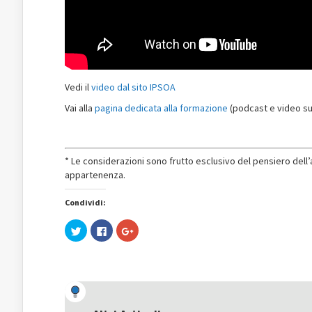
Vedi il
video dal sito IPSOA
Vai alla
pagina dedicata alla formazione
(podcast e video sul
* Le considerazioni sono frutto esclusivo del pensiero del
appartenenza.
Condividi:
Fai
Fai
Fai
clic
clic
clic
qui
per
qui
per
condividere
per
condividere
su
condividere
su
Facebook
su
Twitter
(Si
Google+
(Si
apre
(Si
apre
in
apre
in
una
in
una
nuova
una