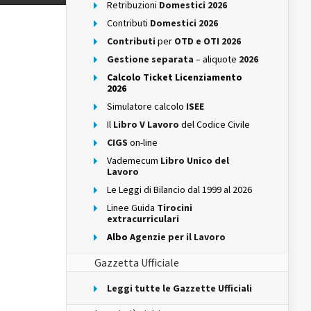
Retribuzioni
Domestici 2026
Contributi
Domestici 2026
Contributi
per
OTD e OTI 2026
Gestione separata
– aliquote
2026
Calcolo Ticket Licenziamento
2026
Simulatore calcolo
ISEE
Il
Libro V Lavoro
del Codice Civile
CIGS
on-line
Vademecum
Libro Unico del
Lavoro
Le Leggi di Bilancio dal 1999 al 2026
Linee Guida
Tirocini
extracurriculari
Albo
Agenzie per il Lavoro
Gazzetta Ufficiale
Leggi tutte le Gazzette Ufficiali