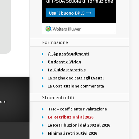
Formazione
Gli
Approfondimenti
Podcast
e
Video
Le Guide
interattive
La pagina dedicata agli
Eventi
La
Costituzione
commentata
Strumenti utili
tore
TFR
– coefficiente rivalutazione
Le Retribuzioni al 2026
Le
Retribuzioni dal 2002 al 2026
Minimali retributivi 2026