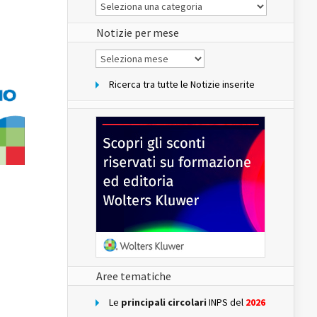
Le
Notizie
del
sito
Notizie per mese
Notizie
per
mese
Ricerca tra tutte le Notizie inserite
Aree tematiche
Le
principali circolari
INPS del
2026