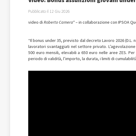
Pubblicato il 12 Giu 2026
video di
Roberto Camera*
– in collaborazione con IPSOA Qu
“Il bonus under 35, previsto dal decreto Lavoro 2026 (D.L. n.
lavoratori svantaggiati nel settore privato. L’agevolazione
500 euro mensili, elevabili a 650 euro nelle aree ZES. Per 
periodo di validità, l’importo, la durata, i limiti di cumulabi