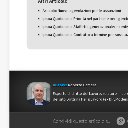
Altri Articoli:
nuova
finestra)
nuova
finestra)
finestra)
Articolo: Nuove agevolazioni per le assunzioni
Ipsoa Quotidiano: Priorità nel part-time per i genit
Ipsoa Quotidiano: Staffetta generazionale: incentivi
Ipsoa Quotidiano: Contratto a termine per sostituz
Autore:
Roberto Camera
Esperto di diritto del Lavoro, relatore in c
del sito Dottrina Per il Lavoro (ex DPLMod
Condividi questo articolo su