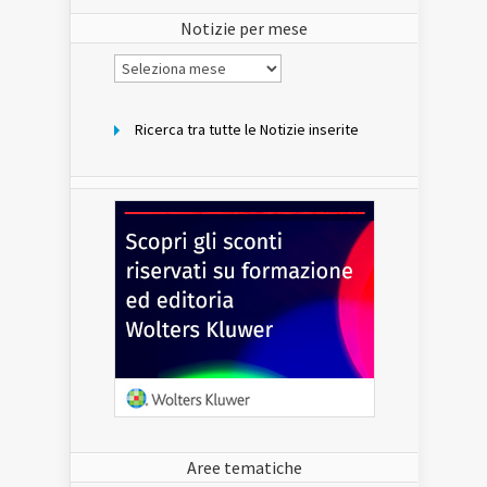
sito
Notizie per mese
Notizie
per
mese
Ricerca tra tutte le Notizie inserite
Aree tematiche