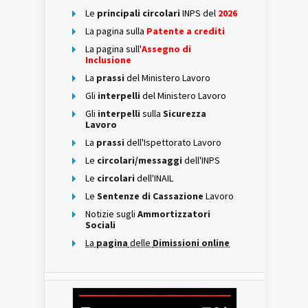
Le
principali circolari
INPS del
2026
La pagina sulla
Patente a crediti
La pagina sull'
Assegno di
Inclusione
La
prassi
del Ministero Lavoro
Gli
interpelli
del Ministero Lavoro
Gli
interpelli
sulla
Sicurezza
Lavoro
La
prassi
dell'Ispettorato Lavoro
Le
circolari/messaggi
dell'INPS
Le
circolari
dell'INAIL
Le
Sentenze di Cassazione
Lavoro
Notizie sugli
Ammortizzatori
Sociali
La
pagina
delle
Dimissioni online