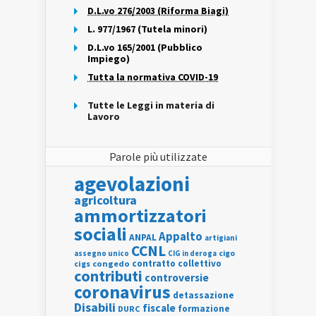
D.L.vo 276/2003 (Riforma Biagi)
L. 977/1967 (Tutela minori)
D.L.vo 165/2001 (Pubblico
Impiego)
Tutta la normativa COVID-19
Tutte le Leggi in materia di
Lavoro
Parole più utilizzate
agevolazioni
agricoltura
ammortizzatori
sociali
Appalto
ANPAL
artigiani
CCNL
assegno unico
cigo
CIG in deroga
contratto collettivo
cigs
congedo
contributi
controversie
coronavirus
detassazione
Disabili
fiscale
formazione
DURC