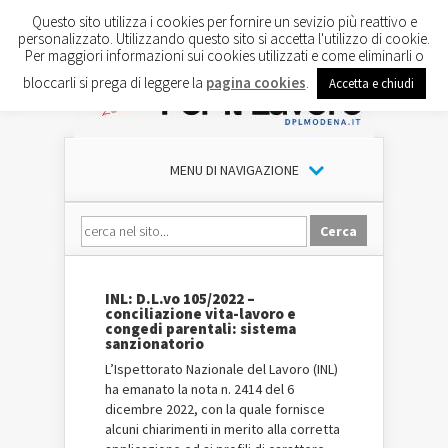
Questo sito utilizza i cookies per fornire un sevizio più reattivo e
personalizzato. Utilizzando questo sito si accetta l'utilizzo di cookie.
Per maggiori informazioni sui cookies utilizzati e come eliminarli o
bloccarli si prega di leggere la
pagina cookies
.
Accetta e chiudi
MENU DI NAVIGAZIONE
INL: D.L.vo 105/2022 –
conciliazione vita-lavoro e
congedi parentali: sistema
sanzionatorio
L’Ispettorato Nazionale del Lavoro (INL)
ha emanato la nota n. 2414 del 6
dicembre 2022, con la quale fornisce
alcuni chiarimenti in merito alla corretta