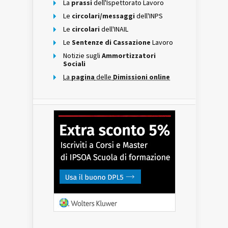
La
prassi
dell'Ispettorato Lavoro
Le
circolari/messaggi
dell'INPS
Le
circolari
dell'INAIL
Le
Sentenze di Cassazione
Lavoro
Notizie sugli
Ammortizzatori
Sociali
La
pagina
delle
Dimissioni online