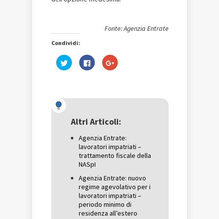
Fonte: Agenzia Entrate
Condividi:
Fai
Fai
Fai
clic
clic
clic
qui
per
qui
per
condividere
per
condividere
su
condividere
su
Facebook
su
Twitter
(Si
Google+
(Si
apre
(Si
apre
in
apre
in
una
in
una
nuova
una
Altri Articoli:
nuova
finestra)
nuova
finestra)
finestra)
Agenzia Entrate:
lavoratori impatriati –
trattamento fiscale della
NASpI
Agenzia Entrate: nuovo
regime agevolativo per i
lavoratori impatriati –
periodo minimo di
residenza all’estero