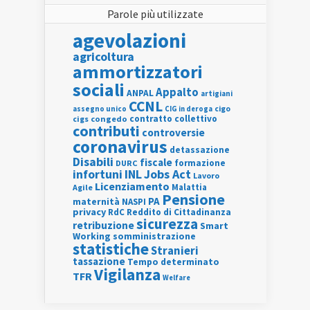
Parole più utilizzate
agevolazioni
agricoltura
ammortizzatori
sociali
Appalto
ANPAL
artigiani
CCNL
assegno unico
cigo
CIG in deroga
contratto collettivo
cigs
congedo
contributi
controversie
coronavirus
detassazione
Disabili
fiscale
formazione
DURC
INL
Jobs Act
infortuni
Lavoro
Licenziamento
Agile
Malattia
Pensione
PA
maternità
NASPI
privacy
RdC
Reddito di Cittadinanza
sicurezza
retribuzione
Smart
Working
somministrazione
statistiche
Stranieri
tassazione
Tempo determinato
Vigilanza
TFR
Welfare