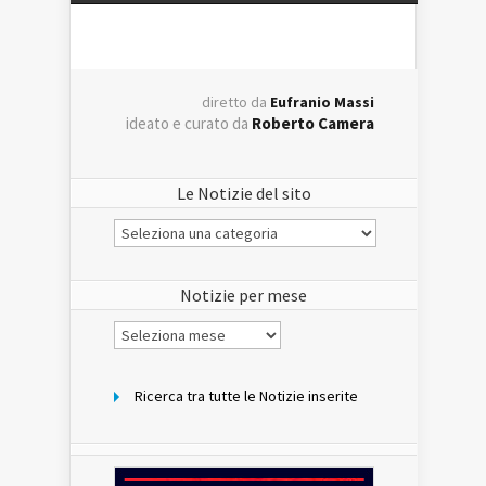
diretto da
Eufranio Massi
ideato e curato da
Roberto Camera
Le Notizie del sito
Le
Notizie
del
sito
Notizie per mese
Notizie
per
mese
Ricerca tra tutte le Notizie inserite