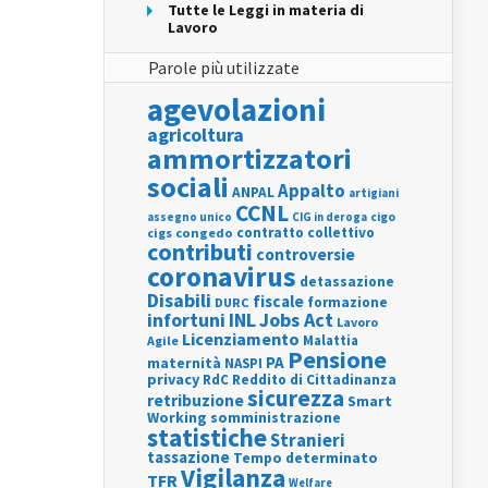
Tutte le Leggi in materia di
Lavoro
Parole più utilizzate
agevolazioni
agricoltura
ammortizzatori
sociali
Appalto
ANPAL
artigiani
CCNL
assegno unico
cigo
CIG in deroga
contratto collettivo
cigs
congedo
contributi
controversie
coronavirus
detassazione
Disabili
fiscale
formazione
DURC
INL
Jobs Act
infortuni
Lavoro
Licenziamento
Agile
Malattia
Pensione
PA
maternità
NASPI
privacy
RdC
Reddito di Cittadinanza
sicurezza
retribuzione
Smart
Working
somministrazione
statistiche
Stranieri
tassazione
Tempo determinato
Vigilanza
TFR
Welfare