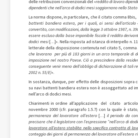
delle retribuzioni convenzionali del «
reddito di lavoro dipend
dipendenti che nell’arco di dodici mesi soggiornano nello Stato
La norma dispone, in particolare, che il citato comma 8­bis,
battenti bandiera estera, per i quali, ai sensi dell’articol
convertito, con modificazioni, dalla legge 3 ottobre 1987, n. 39
essere escluso dalla base imponibile fiscale il reddito derivant
dodici mesi
[…]». Nella risposta ad istanza di interpello n. 1
letterale della disposizione contenuta nel citato 5, comma 5
che lavorano ­ per più di 183 giorni in un arco temporale di 
imposizione nel nostro Paese. Ciò a prescindere dalla residen
conseguente venir meno dell’obbligo di dichiarazione di tali red
2002 n. 55/E)
».
In sostanza, dunque, per effetto delle disposizioni sopra cita
su navi battenti bandiera estera non è assoggettato ad impo
nell’arco di dodici mesi.
Chiarimenti in ordine all’applicazione del citato artic
novembre 2000 (cfr. paragrafo 1.5.7) con la quale è stato, 
permanenza del lavoratore all’estero
[…]
il periodo da co
precisare che il legislatore con l’espressione ”nell’arco di dod
lavoratore all’estero stabilita nello specifico contratto di lav
conteggio dei giorni di permanenza del lavoratore all’estero rilev