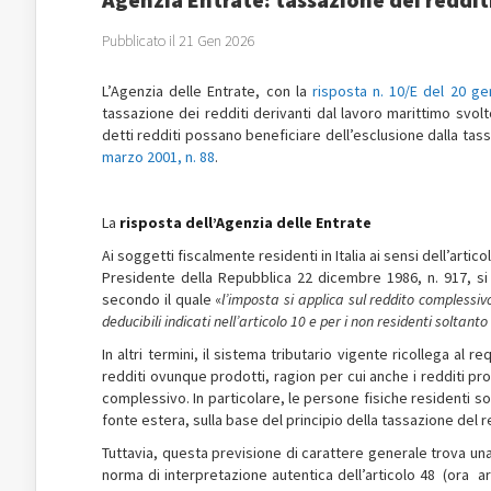
Pubblicato il 21 Gen 2026
L’Agenzia delle Entrate, con la
risposta n. 10/E del 20 g
tassazione dei redditi derivanti dal lavoro marittimo svol
detti redditi possano beneficiare dell’esclusione dalla tass
marzo 2001, n. 88
.
La
risposta dell’Agenzia delle Entrate
Ai soggetti fiscalmente residenti in Italia ai sensi dell’artic
Presidente della Repubblica 22 dicembre 1986, n. 917, si
secondo il quale «
l’imposta si applica sul reddito complessivo
deducibili indicati nell’articolo 10 e per i non residenti soltanto
In altri termini, il sistema tributario vigente ricollega al r
redditi ovunque prodotti, ragion per cui anche i redditi pro
complessivo. In particolare, le persone fisiche residenti sono 
fonte estera, sulla base del principio della tassazione del 
Tuttavia, questa previsione di carattere generale trova un
norma di interpretazione autentica dell’articolo 48 (ora 