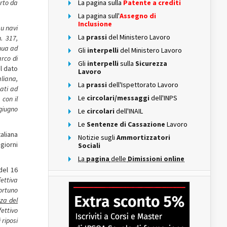
orto da
La pagina sulla
Patente a crediti
La pagina sull'
Assegno di
Inclusione
su navi
La
prassi
del Ministero Lavoro
. 317,
inua ad
Gli
interpelli
del Ministero Lavoro
arco di
Gli
interpelli
sulla
Sicurezza
al dato
Lavoro
aliana,
La
prassi
dell'Ispettorato Lavoro
tati ad
Le
circolari/messaggi
dell'INPS
 con il
giugno
Le
circolari
dell'INAIL
Le
Sentenze di Cassazione
Lavoro
taliana
Notizie sugli
Ammortizzatori
giorni
Sociali
La
pagina
delle
Dimissioni online
del 16
fettiva
ortuno
za del
fettivo
 riposi