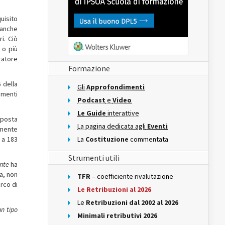
uisito
, anche
i. Ciò
 o più
ratore
Formazione
 della
Gli
Approfondimenti
imenti
Podcast
e
Video
Le Guide
interattive
mposta
La pagina dedicata agli
Eventi
lmente
 a 183
La
Costituzione
commentata
Strumenti utili
ante
ha
a, non
TFR
– coefficiente rivalutazione
arco di
Le Retribuzioni al 2026
Le
Retribuzioni dal 2002 al 2026
un tipo
Minimali retributivi 2026