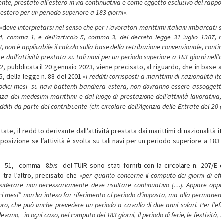
ente, prestato all’estero in via continuativa e come oggetto esclusivo del rapp
 estero per un periodo superiore a 183 giorni
».
 «d
eve interpretarsi nel senso che per i lavoratori marittimi italiani imbarcati 
o 4, comma 1, e dell’articolo 5, comma 3, del decreto legge 31 luglio 1987, n
8, non è applicabile il calcolo sulla base della retribuzione convenzionale, cont
e dall’attività prestata su tali navi per un periodo superiore a 183 giorni nell’
12, pubblicata il 20 gennaio 2023, viene precisato, al riguardo, che in base 
, della legge n. 88 del 2001 «
i redditi corrisposti a marittimi di nazionalità it
dodici mesi ­ su navi battenti bandiera estera, non dovranno essere assogget
za dei medesimi marittimi e dal luogo di prestazione dell’attività lavorativa,
diti da parte del contribuente (cfr. circolare dell’Agenzia delle
Entrate del 20 
te, il reddito derivante dall’attività prestata dai marittimi di nazionalità i
sizione se l’attività è svolta su tali navi per un periodo superiore a 183 
olo 51, comma 8­
bis
del TUIR sono stati forniti con la circolare n. 207/E 
tra l’altro, precisato che «
per quanto concerne il computo dei
giorni di ef
nsiderare non necessariamente deve risultare continuativo […]. Appare opp
ici mesi”
non ha inteso far riferimento al periodo d’imposta, ma alla permanen
oro
, che può anche prevedere un periodo a cavallo di due anni solari. Per l’ef
ano, in ogni caso, nel computo dei 183 giorni, il periodo di ferie, le festività, i