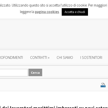
lizzato. Utilizzando questo sito si accetta l'utilizzo di cookie. Per maggiori 
leggere la
pagina cookies
.
Accetta e chiudi
ROFONDIMENTI
CONTRATTI
»
CHI SIAMO
I SOSTENITORI
 dei lavoratori marittimi imbarcati su navi ester