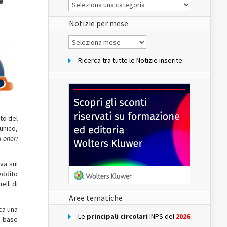
Le
Notizie
del
sito
Notizie per mese
Notizie
per
mese
Ricerca tra tutte le Notizie inserite
eto del
unico,
i oneri
iva sui
eddito
elli di
Aree tematiche
ca una
Le
principali circolari
INPS del
2026
a base