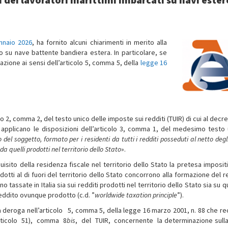
ennaio 2026
, ha fornito alcuni chiarimenti in merito alla
to su nave battente bandiera estera. In particolare, se
azione ai sensi dell’articolo 5, comma 5, della
legge 16
olo 2, comma 2, del testo unico delle imposte sui redditi (TUIR) di cui al decr
 applicano le disposizioni dell’articolo 3, comma 1, del medesimo testo 
 del soggetto, formato per i residenti da tutti i redditi posseduti al netto degl
 da quelli prodotti nel territorio dello Stato
».
equisito della residenza fiscale nel territorio dello Stato la pretesa imposit
dotti al di fuori del territorio dello Stato concorrono alla formazione del r
tassate in Italia sia sui redditi prodotti nel territorio dello Stato sia su qu
reddito ovunque prodotto (c.d. ”
worldwide taxation principle
”).
a deroga nell’articolo 5, comma 5, della legge 16 marzo 2001, n. 88 che re
articolo 51), comma 8­
bis
, del TUIR, concernente la determinazione sull