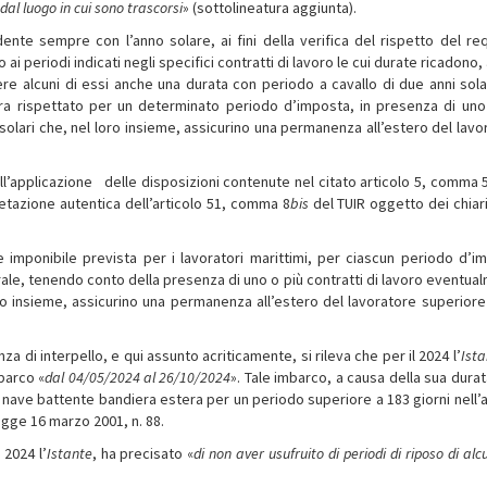
dal luogo in cui sono trascorsi
» (sottolineatura aggiunta).
nte sempre con l’anno solare, ai fini della verifica del rispetto del req
i periodi indicati negli specifici contratti di lavoro le cui durate ricadono
re alcuni di essi anche una durata con periodo a cavallo di due anni solar
ra rispettato per un determinato periodo d’imposta, in presenza di uno
i solari che, nel loro insieme, assicurino una permanenza all’estero del lavo
pplicazione delle disposizioni contenute nel citato articolo 5, comma 5
tazione autentica dell’articolo 51, comma 8­
bis
del TUIR oggetto dei chiar
e imponibile prevista per i lavoratori marittimi, per ciascun periodo d’i
rale, tenendo conto della presenza di uno o più contratti di lavoro eventua
loro insieme, assicurino una permanenza all’estero del lavoratore superiore
 di interpello, e qui assunto acriticamente, si rileva che per il 2024 l’
Ist
barco «
dal 04/05/2024 al 26/10/2024
». Tale imbarco, a causa della sua durat
 su nave battente bandiera estera per un periodo superiore a 183 giorni nell’
egge 16 marzo 2001, n. 88.
 2024 l’
Istante
, ha precisato «
di non aver usufruito di periodi di riposo di alc