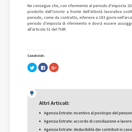
Ne consegue che, con riferimento al periodo d’imposta 2024,
prodotto dall’
Istante
a fronte dell’attività lavorativa sv
periodo, come da contratto, inferiore a 183 giorni nell’arc
periodo d’imposta di riferimento e dovrà essere assogget
all’articolo 51 del TUIR.
Condividi:
Fai
Fai
Fai
clic
clic
clic
qui
per
qui
per
condividere
per
condividere
su
condividere
su
Facebook
su
Twitter
(Si
Google+
(Si
apre
(Si
apre
in
apre
in
una
in
una
nuova
una
Altri Articoli:
nuova
finestra)
nuova
finestra)
finestra)
Agenzia Entrate: incentivo al posticipo del pensio
Agenzia Entrate: accordo di conciliazione e lavoro 
Agenzia Entrate: deducibilità dei contributi in cas