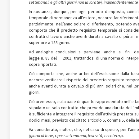
settimanali e gli altri giorni non lavorativi, indipendentemente 
In sostanza, dunque, per ogni periodo d’imposta, coincide
temporale di permanenza all’estero, occorre far riferimento a
parzialmente, nell’anno solare di riferimento, potendo ave
comporta che il predetto requisito temporale si conside
contratti di lavoro anche aventi durata a cavallo di più ann
superiore a 183 giorni.
Ad analoghe conclusioni si perviene anche ai fini dell’a
legge n. 88 del 2001, trattandosi di una norma di interpre
sopra riportati.
Ciò comporta che, anche ai fini dell’esclusione dalla bas
occorre verificare il rispetto del predetto requisito tempo
anche aventi durata a cavallo di più anni solari che, nel 
giorni.
Ciò premesso, sulla base di quanto rappresentato nell’istanza
stipulato un solo contratto che prevede una durata dell’im
è sufficiente a integrare il requisito dell’attività prestata
dodici mesi, previsto dal citato articolo 5, comma 5, della l
Va considerato, inoltre, che, nel caso di specie, per l’anno
(giorni di ferie, riposi settimanali, festività, eccetera)
».