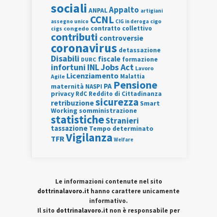
sociali
Appalto
ANPAL
artigiani
CCNL
assegno unico
cigo
CIG in deroga
contratto collettivo
cigs
congedo
contributi
controversie
coronavirus
detassazione
Disabili
fiscale
formazione
DURC
INL
Jobs Act
infortuni
Lavoro
Licenziamento
Agile
Malattia
Pensione
PA
maternità
NASPI
privacy
RdC
Reddito di Cittadinanza
sicurezza
retribuzione
Smart
Working
somministrazione
statistiche
Stranieri
tassazione
Tempo determinato
Vigilanza
TFR
Welfare
Le informazioni contenute nel sito
dottrinalavoro.it
hanno carattere unicamente
informativo.
Il sito
dottrinalavoro.it
non è responsabile per