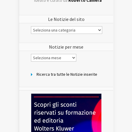
ideato e curato da
Roberto Camera
Le Notizie del sito
Le
Notizie
del
sito
Notizie per mese
Notizie
per
mese
Ricerca tra tutte le Notizie inserite