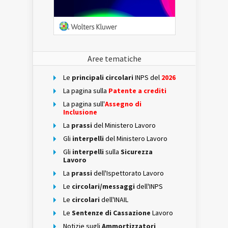
Aree tematiche
Le
principali circolari
INPS del
2026
La pagina sulla
Patente a crediti
La pagina sull'
Assegno di
Inclusione
La
prassi
del Ministero Lavoro
Gli
interpelli
del Ministero Lavoro
Gli
interpelli
sulla
Sicurezza
Lavoro
La
prassi
dell'Ispettorato Lavoro
Le
circolari/messaggi
dell'INPS
Le
circolari
dell'INAIL
Le
Sentenze di Cassazione
Lavoro
Notizie sugli
Ammortizzatori