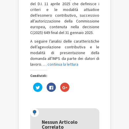
del D.I. 11 aprile 2025 che definisce i
criteri e le modalità attuative
dell’esonero contributivo, successivo
all’autorizzazione della Commissione
europea, contenuta nella decisione
C(2025) 649 final del 31 gennaio 2025.
A seguire l’analisi delle caratteristiche
dell’agevolazione contributiva e le
modalità di presentazione della
domanda all’INPS da parte dei datori di
lavoro. …
continua la lettura
Condividi:
Fai
Fai
Fai
clic
clic
clic
qui
per
qui
per
condividere
per
condividere
su
condividere
su
Facebook
su
Twitter
(Si
Google+
(Si
apre
(Si
apre
in
apre
in
una
in
una
nuova
una
Nessun Articolo
nuova
finestra)
nuova
Correlato
finestra)
finestra)