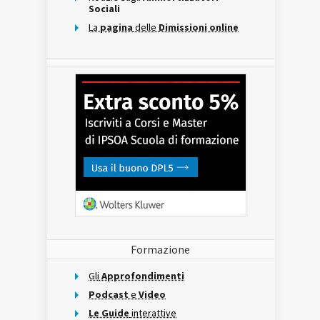
Sociali
La
pagina
delle
Dimissioni online
Formazione
Gli
Approfondimenti
Podcast
e
Video
Le Guide
interattive