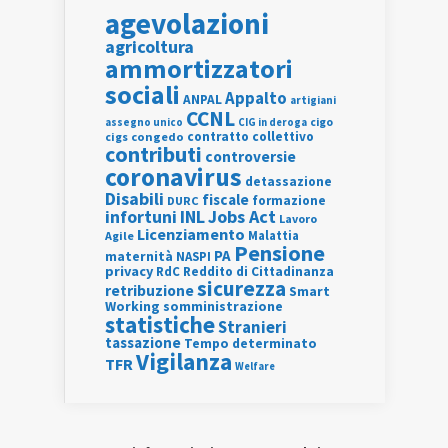
agevolazioni
agricoltura
ammortizzatori
sociali
Appalto
ANPAL
artigiani
CCNL
assegno unico
cigo
CIG in deroga
contratto collettivo
cigs
congedo
contributi
controversie
coronavirus
detassazione
Disabili
fiscale
formazione
DURC
INL
Jobs Act
infortuni
Lavoro
Licenziamento
Agile
Malattia
Pensione
PA
maternità
NASPI
privacy
RdC
Reddito di Cittadinanza
sicurezza
retribuzione
Smart
Working
somministrazione
statistiche
Stranieri
tassazione
Tempo determinato
Vigilanza
TFR
Welfare