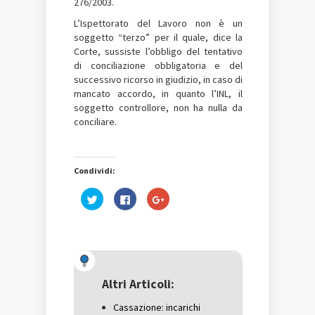
276/2003.
L’Ispettorato del Lavoro non è un
soggetto “terzo” per il quale, dice la
Corte, sussiste l’obbligo del tentativo
di conciliazione obbligatoria e del
successivo ricorso in giudizio, in caso di
mancato accordo, in quanto l’INL, il
soggetto controllore, non ha nulla da
conciliare.
Condividi:
Fai
Fai
Fai
clic
clic
clic
qui
per
qui
per
condividere
per
condividere
su
condividere
su
Facebook
su
Twitter
(Si
Google+
(Si
apre
(Si
apre
in
apre
in
una
in
una
nuova
una
Altri Articoli:
nuova
finestra)
nuova
finestra)
finestra)
Cassazione: incarichi