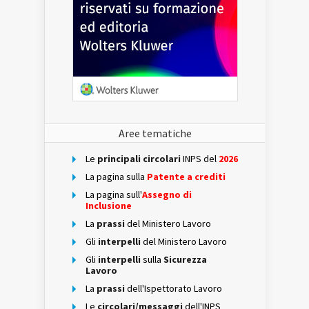
Aree tematiche
Le
principali circolari
INPS del
2026
La pagina sulla
Patente a crediti
La pagina sull'
Assegno di
Inclusione
La
prassi
del Ministero Lavoro
Gli
interpelli
del Ministero Lavoro
Gli
interpelli
sulla
Sicurezza
Lavoro
La
prassi
dell'Ispettorato Lavoro
Le
circolari/messaggi
dell'INPS