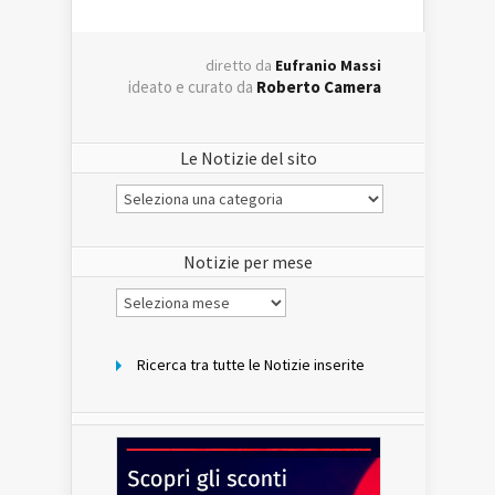
diretto da
Eufranio Massi
ideato e curato da
Roberto Camera
Le Notizie del sito
Le
Notizie
del
sito
Notizie per mese
Notizie
per
mese
Ricerca tra tutte le Notizie inserite