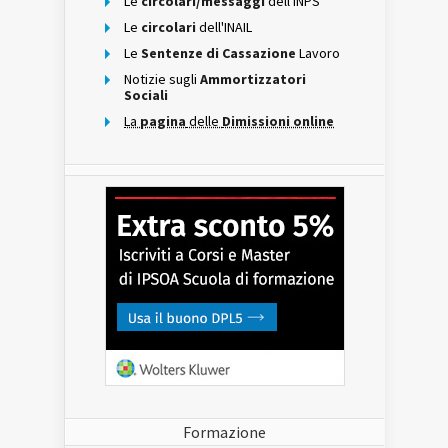
Le
circolari/messaggi
dell'INPS
Le
circolari
dell'INAIL
Le
Sentenze di Cassazione
Lavoro
Notizie sugli
Ammortizzatori
Sociali
La
pagina
delle
Dimissioni online
Formazione