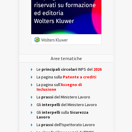
Aree tematiche
Le
principali circolari
INPS del
2026
La pagina sulla
Patente a crediti
La pagina sull'
Assegno di
Inclusione
La
prassi
del Ministero Lavoro
Gli
interpelli
del Ministero Lavoro
Gli
interpelli
sulla
Sicurezza
Lavoro
La
prassi
dell'Ispettorato Lavoro