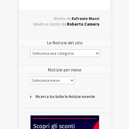
diretto da
Eufranio Massi
ideato e curato da
Roberto Camera
Le Notizie del sito
Le
Notizie
del
sito
Notizie per mese
Notizie
per
mese
Ricerca tra tutte le Notizie inserite