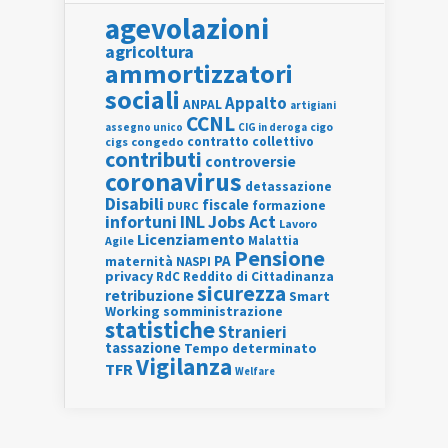
agevolazioni
agricoltura
ammortizzatori
sociali
Appalto
ANPAL
artigiani
CCNL
assegno unico
cigo
CIG in deroga
contratto collettivo
cigs
congedo
contributi
controversie
coronavirus
detassazione
Disabili
fiscale
formazione
DURC
INL
Jobs Act
infortuni
Lavoro
Licenziamento
Agile
Malattia
Pensione
PA
maternità
NASPI
privacy
RdC
Reddito di Cittadinanza
sicurezza
retribuzione
Smart
Working
somministrazione
statistiche
Stranieri
tassazione
Tempo determinato
Vigilanza
TFR
Welfare