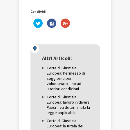
Condividi:
Fai
Fai
Fai
clic
clic
clic
qui
per
qui
per
condividere
per
condividere
su
condividere
su
Facebook
su
Twitter
(Si
Google+
(Si
apre
(Si
apre
in
apre
in
una
in
una
nuova
una
Altri Articoli:
nuova
finestra)
nuova
finestra)
finestra)
Corte di Giustizia
Europea: Permesso di
soggiorno per
volontariato – no ad
ulteriori condizioni
Corte di Giustizia
Europea: lavoro in diversi
Paesi – va determinata la
legge applicabile
Corte di Giustizia
Europea: la tutela dei