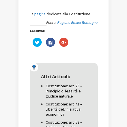
La
pagina
dedicata alla Costituzione
Fonte:
Regione Emilia Romagna
Condividi:
Fai
Fai
Fai
clic
clic
clic
qui
per
qui
per
condividere
per
condividere
su
condividere
su
Facebook
su
Twitter
(Si
Google+
(Si
apre
(Si
apre
in
apre
in
una
in
una
nuova
una
Altri Articoli:
nuova
finestra)
nuova
finestra)
finestra)
Costituzione: art. 25 –
Principio di legalità e
giudice naturale
Costituzione: art. 41 –
Libertà dell’iniziativa
economica
Costituzione: art. 53 –