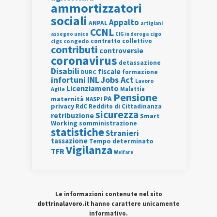
ammortizzatori
sociali
Appalto
ANPAL
artigiani
CCNL
assegno unico
cigo
CIG in deroga
contratto collettivo
cigs
congedo
contributi
controversie
coronavirus
detassazione
Disabili
fiscale
formazione
DURC
INL
Jobs Act
infortuni
Lavoro
Licenziamento
Agile
Malattia
Pensione
PA
maternità
NASPI
privacy
RdC
Reddito di Cittadinanza
sicurezza
retribuzione
Smart
Working
somministrazione
statistiche
Stranieri
tassazione
Tempo determinato
Vigilanza
TFR
Welfare
Le informazioni contenute nel sito
dottrinalavoro.it
hanno carattere unicamente
informativo.