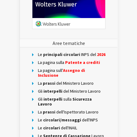
Aree tematiche
Le
principali circolari
INPS del
2026
La pagina sulla
Patente a crediti
La pagina sull'
Assegno di
Inclusione
La
prassi
del Ministero Lavoro
Gli
interpelli
del Ministero Lavoro
Gli
interpelli
sulla
Sicurezza
Lavoro
La
prassi
dell'Ispettorato Lavoro
Le
circolari/messaggi
dell'INPS
Le
circolari
dell'INAIL
Le
Sentenze di Cassazione
Lavoro