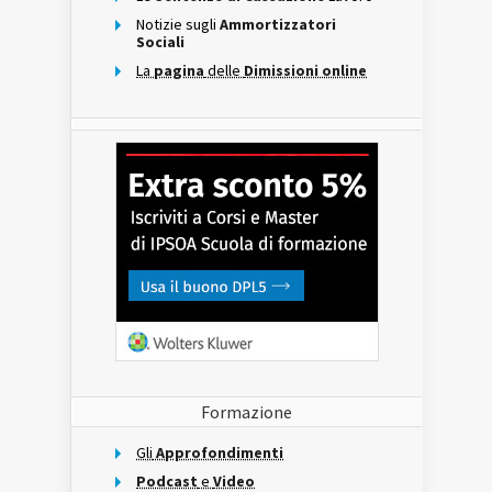
Notizie sugli
Ammortizzatori
Sociali
La
pagina
delle
Dimissioni online
Formazione
Gli
Approfondimenti
Podcast
e
Video