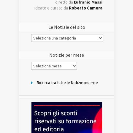
diretto da
Eufranio Massi
ideato e curato da
Roberto Camera
Le Notizie del sito
Le
Notizie
del
sito
Notizie per mese
Notizie
per
mese
Ricerca tra tutte le Notizie inserite