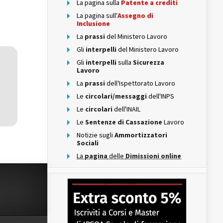
La pagina sulla
Patente a crediti
La pagina sull'
Assegno di
Inclusione
La
prassi
del Ministero Lavoro
Gli
interpelli
del Ministero Lavoro
Gli
interpelli
sulla
Sicurezza
Lavoro
La
prassi
dell'Ispettorato Lavoro
Le
circolari/messaggi
dell'INPS
Le
circolari
dell'INAIL
Le
Sentenze di Cassazione
Lavoro
Notizie sugli
Ammortizzatori
Sociali
La
pagina
delle
Dimissioni online