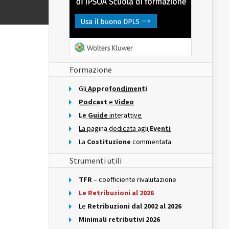
Formazione
Gli
Approfondimenti
Podcast
e
Video
Le Guide
interattive
La pagina dedicata agli
Eventi
La
Costituzione
commentata
Strumenti utili
TFR
– coefficiente rivalutazione
Le Retribuzioni al 2026
Le
Retribuzioni dal 2002 al 2026
Minimali retributivi 2026