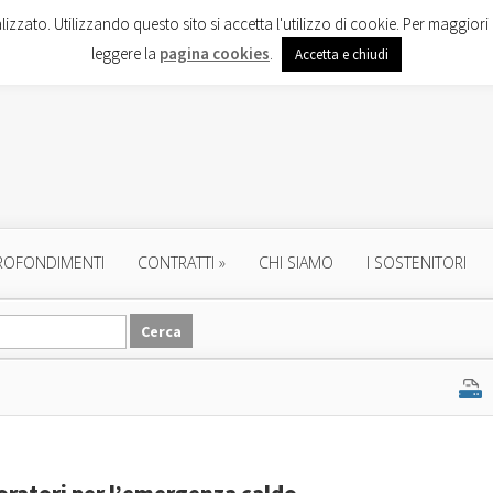
lizzato. Utilizzando questo sito si accetta l'utilizzo di cookie. Per maggiori 
leggere la
pagina cookies
.
Accetta e chiudi
ROFONDIMENTI
CONTRATTI
»
CHI SIAMO
I SOSTENITORI
avoratori per l’emergenza caldo