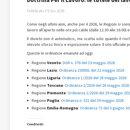
Pubblicato il 9 Giu 2026
Come negli ultimi anni, anche per il 2026, le Regioni si s
lavoro all’aperto nelle ore più calde (dalle 12.30 alle 16.00) e
Il divieto non è automatico, ma scatta solo quando il risc
elevato sforzo fisico e esposizione solare. Il sito ufficiale
Queste le ordinanze emanate ad oggi:
Regione
Veneto
:
DGR n. 376 del 19 maggio 2026
Regione
Lazio
:
Ordinanza Z00001 del 22 maggio 2026
Regione
Liguria
:
Ordinanza 1/2026 del 28 maggio 2026
Regione
Toscana
:
Ordinanza 2/2026 del 28 maggio 2026
Regione
Piemonte
:
Ordinanza 1/2026 del 29 maggio 20
Regione
Puglia
:
Ordinanza n. 321 del 29 maggio 2026
Regione
Emilia-Romagna
:
Ordinanza 72 del 3 giugno 20
Condividi: