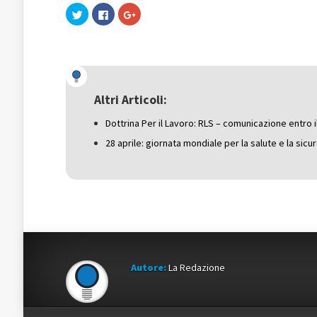
Fai
Fai
Fai
clic
clic
clic
qui
per
qui
per
condividere
per
condividere
su
condividere
su
Facebook
su
Twitter
(Si
Google+
(Si
apre
(Si
apre
in
apre
in
una
in
una
nuova
una
Altri Articoli:
nuova
finestra)
nuova
finestra)
finestra)
Dottrina Per il Lavoro: RLS – comunicazione entro 
28 aprile: giornata mondiale per la salute e la sicu
Autore:
La Redazione