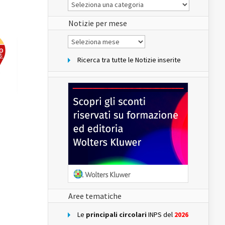
Le
Notizie
del
sito
Notizie per mese
Notizie
per
mese
Ricerca tra tutte le Notizie inserite
Aree tematiche
Le
principali circolari
INPS del
2026