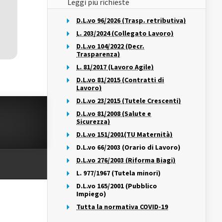
Leggi più richieste
D.L.vo 96/2026 (Trasp. retributiva)
L. 203/2024 (Collegato Lavoro)
D.L.vo 104/2022 (Decr.
Trasparenza)
L. 81/2017 (Lavoro Agile)
D.L.vo 81/2015 (Contratti di
Lavoro)
D.L.vo 23/2015 (Tutele Crescenti)
D.L.vo 81/2008 (Salute e
Sicurezza)
D.L.vo 151/2001(TU Maternità)
D.L.vo 66/2003 (Orario di Lavoro)
D.L.vo 276/2003 (Riforma Biagi)
L. 977/1967 (Tutela minori)
D.L.vo 165/2001 (Pubblico
Impiego)
Tutta la normativa COVID-19