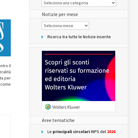
Le
Notizie
del
sito
Notizie per mese
Notizie
per
mese
Ricerca tra tutte le Notizie inserite
tro il
ralità
ita per
ì come
Aree tematiche
Le
principali circolari
INPS del
2026