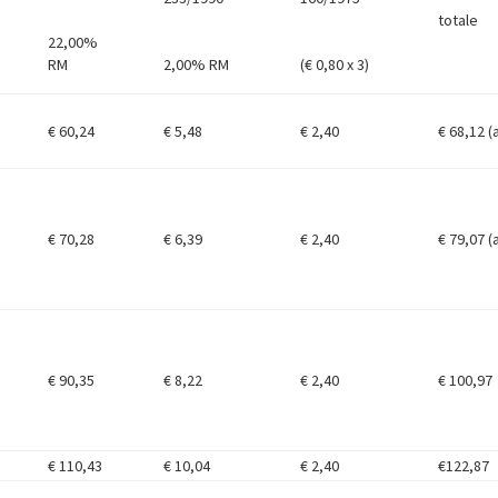
totale
22,00%
RM
2,00% RM
(€ 0,80 x 3)
€ 60,24
€ 5,48
€ 2,40
€ 68,12 (
€ 70,28
€ 6,39
€ 2,40
€ 79,07 (
€ 90,35
€ 8,22
€ 2,40
€ 100,97
€ 110,43
€ 10,04
€ 2,40
€122,87