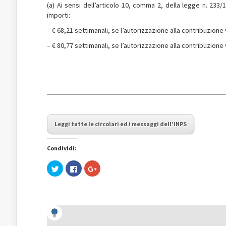
(a) Ai sensi dell’articolo 10, comma 2, della legge n. 233
importi:
– € 68,21 settimanali, se l’autorizzazione alla contribuzion
– € 80,77 settimanali, se l’autorizzazione alla contribuzion
Leggi tutte le circolari ed i messaggi dell’INPS
Condividi:
Fai
Fai
Fai
clic
clic
clic
qui
per
qui
per
condividere
per
condividere
su
condividere
su
Facebook
su
Twitter
(Si
Google+
(Si
apre
(Si
apre
in
apre
in
una
in