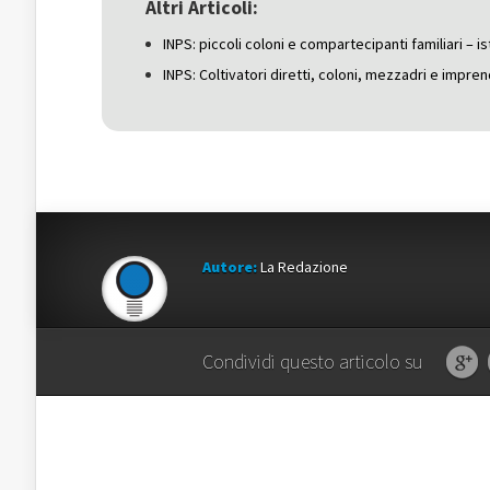
una
nuova
una
Altri Articoli:
nuova
finestra)
nuova
finestra)
finestra)
INPS: piccoli coloni e compartecipanti familiari – i
INPS: Coltivatori diretti, coloni, mezzadri e impren
Autore:
La Redazione
Condividi questo articolo su