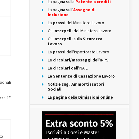
La pagina sulla
Patente a crediti
La pagina sull'
Assegno di
Inclusione
La
prassi
del Ministero Lavoro
Gli
interpelli
del Ministero Lavoro
Gli
interpelli
sulla
Sicurezza
Lavoro
La
prassi
dell'Ispettorato Lavoro
Le
circolari/messaggi
dell'INPS
Le
circolari
dell'INAIL
Le
Sentenze di Cassazione
Lavoro
sionali
Notizie sugli
Ammortizzatori
Sociali
La
pagina
delle
Dimissioni online
nza 1°
to