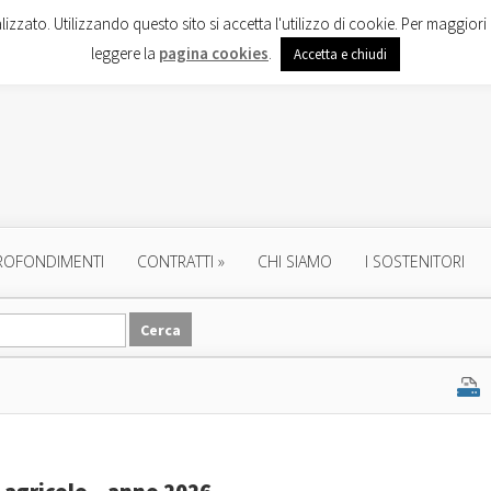
lizzato. Utilizzando questo sito si accetta l'utilizzo di cookie. Per maggiori 
leggere la
pagina cookies
.
Accetta e chiudi
ROFONDIMENTI
CONTRATTI
»
CHI SIAMO
I SOSTENITORI
 agricolo – anno 2026