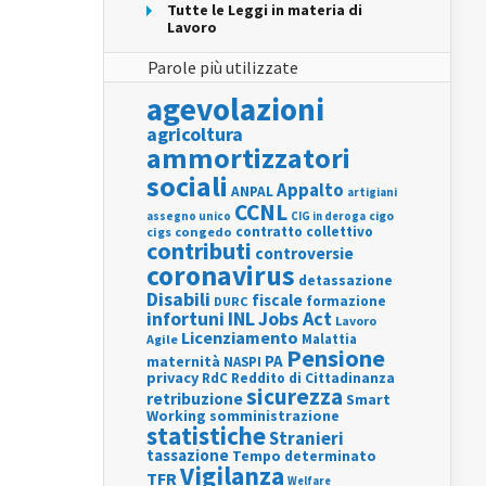
Tutte le Leggi in materia di
Lavoro
Parole più utilizzate
agevolazioni
agricoltura
ammortizzatori
sociali
Appalto
ANPAL
artigiani
CCNL
assegno unico
cigo
CIG in deroga
contratto collettivo
cigs
congedo
contributi
controversie
coronavirus
detassazione
Disabili
fiscale
formazione
DURC
INL
Jobs Act
infortuni
Lavoro
Licenziamento
Agile
Malattia
Pensione
PA
maternità
NASPI
privacy
RdC
Reddito di Cittadinanza
sicurezza
retribuzione
Smart
Working
somministrazione
statistiche
Stranieri
tassazione
Tempo determinato
Vigilanza
TFR
Welfare