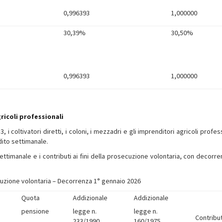
0,996393
1,000000
30,39%
30,50%
0,996393
1,000000
ricoli professionali
 i coltivatori diretti, i coloni, i mezzadri e gli imprenditori agricoli profes
dito settimanale.
ettimanale e i contributi ai fini della prosecuzione volontaria, con decorre
secuzione volontaria – Decorrenza 1° gennaio 2026
Quota
Addizionale
Addizionale
pensione
legge n.
legge n.
Contribu
233/1990
160/1975