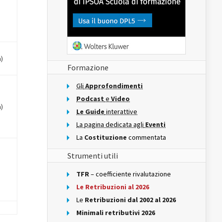
a)
Formazione
Gli
Approfondimenti
Podcast
e
Video
a)
Le Guide
interattive
La pagina dedicata agli
Eventi
La
Costituzione
commentata
Strumenti utili
TFR
– coefficiente rivalutazione
Le Retribuzioni al 2026
Le
Retribuzioni dal 2002 al 2026
Minimali retributivi 2026