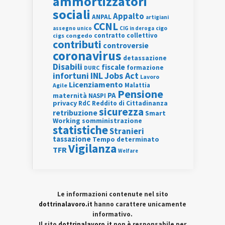
ammortizzatori
sociali
Appalto
ANPAL
artigiani
CCNL
assegno unico
cigo
CIG in deroga
contratto collettivo
cigs
congedo
contributi
controversie
coronavirus
detassazione
Disabili
fiscale
formazione
DURC
INL
Jobs Act
infortuni
Lavoro
Licenziamento
Agile
Malattia
Pensione
PA
maternità
NASPI
privacy
RdC
Reddito di Cittadinanza
sicurezza
retribuzione
Smart
Working
somministrazione
statistiche
Stranieri
tassazione
Tempo determinato
Vigilanza
TFR
Welfare
Le informazioni contenute nel sito
dottrinalavoro.it
hanno carattere unicamente
informativo.
Il sito
dottrinalavoro.it
non è responsabile per