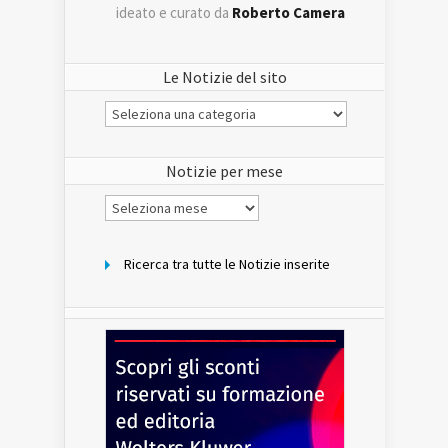
ideato e curato da
Roberto Camera
Le Notizie del sito
Le
Notizie
del
sito
Notizie per mese
Notizie
per
mese
Ricerca tra tutte le Notizie inserite