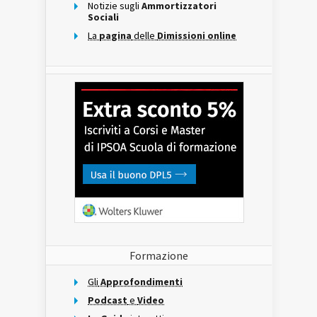
Notizie sugli
Ammortizzatori
Sociali
La
pagina
delle
Dimissioni online
Formazione
Gli
Approfondimenti
Podcast
e
Video