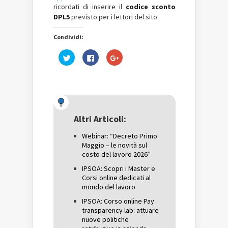
ricordati di inserire il
codice sconto
DPL5
previsto per i lettori del sito
Condividi:
Fai
Fai
Fai
clic
clic
clic
qui
per
qui
per
condividere
per
condividere
su
condividere
su
Facebook
su
Twitter
(Si
Google+
(Si
apre
(Si
apre
in
apre
in
una
in
una
nuova
una
Altri Articoli:
nuova
finestra)
nuova
finestra)
finestra)
Webinar: “Decreto Primo
Maggio – le novità sul
costo del lavoro 2026”
IPSOA: Scopri i Master e
Corsi online dedicati al
mondo del lavoro
IPSOA: Corso online Pay
transparency lab: attuare
nuove politiche