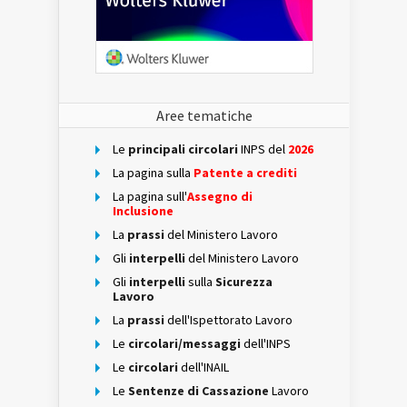
Aree tematiche
Le
principali circolari
INPS del
2026
La pagina sulla
Patente a crediti
La pagina sull'
Assegno di
Inclusione
La
prassi
del Ministero Lavoro
Gli
interpelli
del Ministero Lavoro
Gli
interpelli
sulla
Sicurezza
Lavoro
La
prassi
dell'Ispettorato Lavoro
Le
circolari/messaggi
dell'INPS
Le
circolari
dell'INAIL
Le
Sentenze di Cassazione
Lavoro