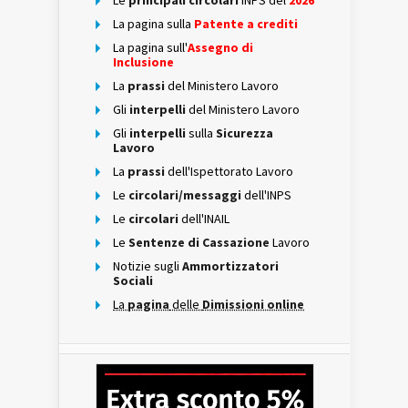
Le
principali circolari
INPS del
2026
La pagina sulla
Patente a crediti
La pagina sull'
Assegno di
Inclusione
La
prassi
del Ministero Lavoro
Gli
interpelli
del Ministero Lavoro
Gli
interpelli
sulla
Sicurezza
Lavoro
La
prassi
dell'Ispettorato Lavoro
Le
circolari/messaggi
dell'INPS
Le
circolari
dell'INAIL
Le
Sentenze di Cassazione
Lavoro
Notizie sugli
Ammortizzatori
Sociali
La
pagina
delle
Dimissioni online