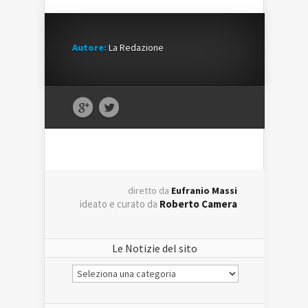
Autore:
La Redazione
diretto da
Eufranio Massi
ideato e curato da
Roberto Camera
Le Notizie del sito
Le
Notizie
del
sito