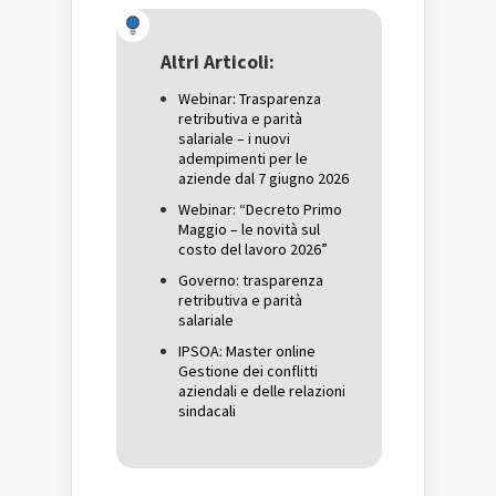
Twitter
(Si
Google+
(Si
apre
(Si
apre
in
apre
in
una
in
una
nuova
una
Altri Articoli:
nuova
finestra)
nuova
finestra)
finestra)
Webinar: Trasparenza
retributiva e parità
salariale – i nuovi
adempimenti per le
aziende dal 7 giugno 2026
Webinar: “Decreto Primo
Maggio – le novità sul
costo del lavoro 2026”
Governo: trasparenza
retributiva e parità
salariale
IPSOA: Master online
Gestione dei conflitti
aziendali e delle relazioni
sindacali