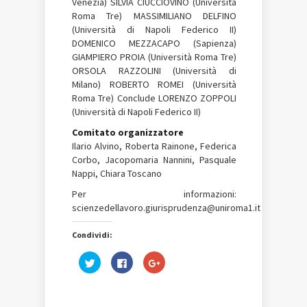
Venezia) SILVIA CIUCCIOVINO (Università
Roma Tre) MASSIMILIANO DELFINO
(Università di Napoli Federico II)
DOMENICO MEZZACAPO (Sapienza)
GIAMPIERO PROIA (Università Roma Tre)
ORSOLA RAZZOLINI (Università di
Milano) ROBERTO ROMEI (Università
Roma Tre) Conclude LORENZO ZOPPOLI
(Università di Napoli Federico II)
Comitato organizzatore
Ilario Alvino, Roberta Rainone, Federica
Corbo, Jacopomaria Nannini, Pasquale
Nappi, Chiara Toscano
Per informazioni:
scienzedellavoro.giurisprudenza@uniroma1.it
Condividi:
Fai
Fai
Fai
clic
clic
clic
qui
per
qui
per
condividere
per
condividere
su
condividere
su
Facebook
su