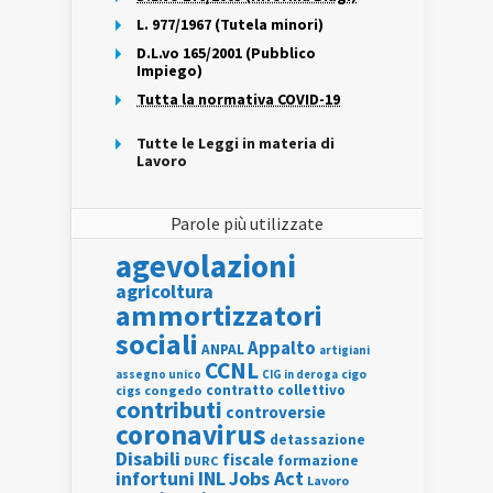
L. 977/1967 (Tutela minori)
D.L.vo 165/2001 (Pubblico
Impiego)
Tutta la normativa COVID-19
Tutte le Leggi in materia di
Lavoro
Parole più utilizzate
agevolazioni
agricoltura
ammortizzatori
sociali
Appalto
ANPAL
artigiani
CCNL
assegno unico
cigo
CIG in deroga
contratto collettivo
cigs
congedo
contributi
controversie
coronavirus
detassazione
Disabili
fiscale
formazione
DURC
INL
Jobs Act
infortuni
Lavoro