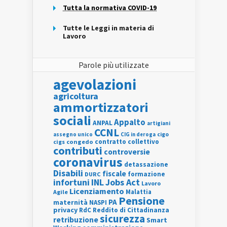
Tutta la normativa COVID-19
Tutte le Leggi in materia di
Lavoro
Parole più utilizzate
agevolazioni
agricoltura
ammortizzatori
sociali
Appalto
ANPAL
artigiani
CCNL
assegno unico
cigo
CIG in deroga
contratto collettivo
cigs
congedo
contributi
controversie
coronavirus
detassazione
Disabili
fiscale
formazione
DURC
INL
Jobs Act
infortuni
Lavoro
Licenziamento
Agile
Malattia
Pensione
PA
maternità
NASPI
privacy
RdC
Reddito di Cittadinanza
sicurezza
retribuzione
Smart