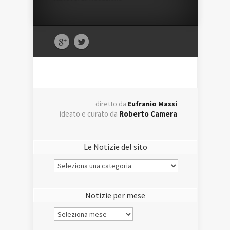
diretto da
Eufranio Massi
ideato e curato da
Roberto Camera
Le Notizie del sito
Le
Notizie
del
sito
Notizie per mese
Notizie
per
mese