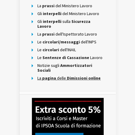
La
prassi
del Ministero Lavoro
Gli
interpelli
del Ministero Lavoro
Gli
interpelli
sulla
Sicurezza
Lavoro
La
prassi
dell'Ispettorato Lavoro
Le
circolari/messaggi
dell'INPS
Le
circolari
dell'INAIL
Le
Sentenze di Cassazione
Lavoro
Notizie sugli
Ammortizzatori
Sociali
La
pagina
delle
Dimissioni online