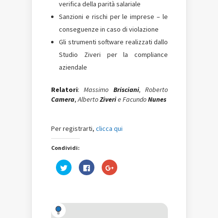
verifica della parità salariale
Sanzioni e rischi per le imprese – le
conseguenze in caso di violazione
Gli strumenti software realizzati dallo
Studio Ziveri per la compliance
aziendale
Relatori
:
Massimo
Brisciani
, Roberto
Camera
,
Alberto
Ziveri
e Facundo
Nunes
Per registrarti,
clicca qui
Condividi:
Fai
Fai
Fai
clic
clic
clic
qui
per
qui
per
condividere
per
condividere
su
condividere
su
Facebook
su
Twitter
(Si
Google+
(Si
apre
(Si
apre
in
apre