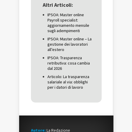
in
una
in
una
nuova
una
Altri Articoli:
nuova
finestra)
nuova
finestra)
finestra)
IPSOA: Master online
Payroll specialist:
aggiornamento mensile
sugli adempimenti
IPSOA: Master online – La
gestione dei lavoratori
all’estero
IPSOA: Trasparenza
retributiva: cosa cambia
dal 2026
Articolo: La trasparenza
salariale al via: obblighi
per i datori di lavoro
Autore:
La Redazione