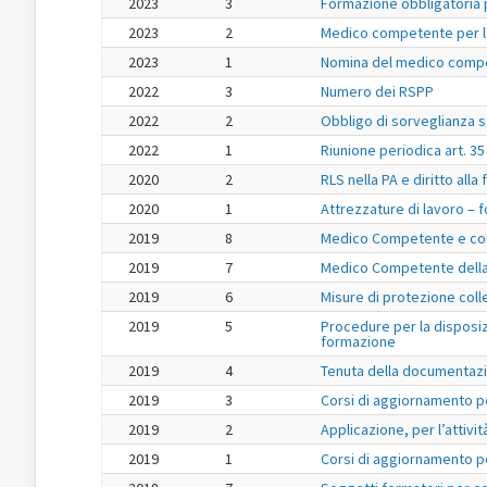
2023
3
Formazione obbligatoria p
2023
2
Medico competente per l'e
2023
1
Nomina del medico compete
2022
3
Numero dei RSPP
2022
2
Obbligo di sorveglianza sa
2022
1
Riunione periodica art. 
2020
2
RLS nella PA e diritto alla
2020
1
Attrezzature di lavoro –
2019
8
Medico Competente e comu
2019
7
Medico Competente della P
2019
6
Misure di protezione collet
2019
5
Procedure per la disposiz
formazione
2019
4
Tenuta della documentazi
2019
3
Corsi di aggiornamento pe
2019
2
Applicazione, per l’attivit
2019
1
Corsi di aggiornamento pe