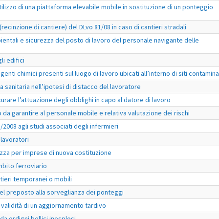
tilizzo di una piattaforma elevabile mobile in sostituzione di un ponteggio
(recinzione di cantiere) del DLvo 81/08 in caso di cantieri stradali
bientali e sicurezza del posto di lavoro del personale navigante delle
i edifici
genti chimici presenti sul luogo di lavoro ubicati all’interno di siti contamina
 sanitaria nell’ipotesi di distacco del lavoratore
curare l’attuazione degli obblighi in capo al datore di lavoro
da garantire al personale mobile e relativa valutazione dei rischi
/2008 agli studi associati degli infermieri
lavoratori
ezza per imprese di nuova costituzione
mbito ferroviario
tieri temporanei o mobili
del preposto alla sorveglianza dei ponteggi
validità di un aggiornamento tardivo
da ordigni bellici inesplosi