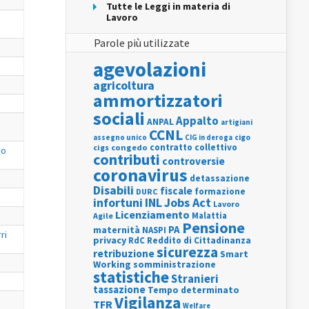
Tutte le Leggi in materia di
Lavoro
Parole più utilizzate
agevolazioni
agricoltura
ammortizzatori
sociali
Appalto
ANPAL
artigiani
CCNL
assegno unico
cigo
CIG in deroga
contratto collettivo
cigs
congedo
io
contributi
controversie
coronavirus
detassazione
Disabili
fiscale
formazione
DURC
INL
Jobs Act
infortuni
Lavoro
Licenziamento
Agile
Malattia
Pensione
PA
maternità
NASPI
ri
privacy
RdC
Reddito di Cittadinanza
sicurezza
retribuzione
Smart
Working
somministrazione
statistiche
Stranieri
tassazione
Tempo determinato
Vigilanza
TFR
Welfare