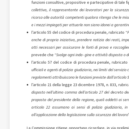
funzioni consultive, propositive e partecipative di tale 
collettiva, il rappresentante dei lavoratori per la sicurezza
ricorso alle autorità competenti qualora ritenga che le mis
e i mezzi impiegati per attuarle non siano idonei a garantire
l’articolo 55 del codice di procedura penale, rubricato “
F
anche di propria iniziativa, prendere notizia dei reati, imp
atti necessari per assicurare le fonti di prova e raccogli
prevede che
“Svolge ogni inda- gine e attività disposta o d
l’articolo 57 del codice di procedura penale, rubricato
ufficiali e agenti di polizia giudiziaria, nei limiti del servizi
regolamenti attribuiscono le funzioni previste dall’articolo 
l’articolo 21 della legge 23 dicembre 1978, n. 833, rubric
disposto nell’ultimo comma dell’articolo 27 del decreto del
proposta del presidente della regione, quali addetti ai servi
articolo 22 assumano ai sensi di polizia giudiziaria, in
all’applicazione della legislazione sulla sicurezza del lavoro
La Commissione ritiene opportuno ricordare, in via prelimin