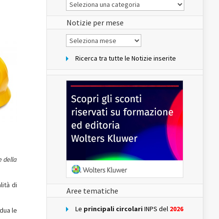
Le
Notizie
del
sito
Notizie per mese
Notizie
per
mese
Ricerca tra tutte le Notizie inserite
e della
lità di
Aree tematiche
Le
principali circolari
INPS del
2026
idua le