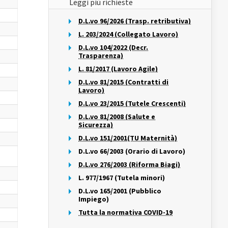
Leggi più richieste
D.L.vo 96/2026 (Trasp. retributiva)
L. 203/2024 (Collegato Lavoro)
D.L.vo 104/2022 (Decr.
Trasparenza)
L. 81/2017 (Lavoro Agile)
D.L.vo 81/2015 (Contratti di
Lavoro)
D.L.vo 23/2015 (Tutele Crescenti)
D.L.vo 81/2008 (Salute e
Sicurezza)
D.L.vo 151/2001(TU Maternità)
D.L.vo 66/2003 (Orario di Lavoro)
D.L.vo 276/2003 (Riforma Biagi)
L. 977/1967 (Tutela minori)
D.L.vo 165/2001 (Pubblico
Impiego)
Tutta la normativa COVID-19