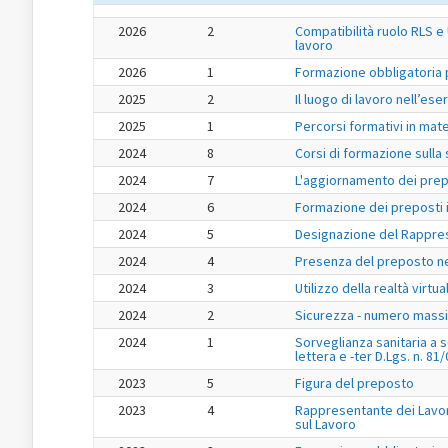
2026
2
Compatibilità ruolo RLS e U
lavoro
2026
1
Formazione obbligatoria 
2025
2
Il luogo di lavoro nell’e
2025
1
Percorsi formativi in mate
2024
8
Corsi di formazione sulla
2024
7
L'aggiornamento dei prep
2024
6
Formazione dei preposti i
2024
5
Designazione del Rapprese
2024
4
Presenza del preposto ne
2024
3
Utilizzo della realtà vir
2024
2
Sicurezza - numero massim
2024
1
Sorveglianza sanitaria a s
lettera e -ter D.Lgs. n. 81/
2023
5
Figura del preposto
2023
4
Rappresentante dei Lavora
sul Lavoro