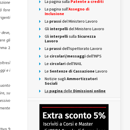
La pagina sulla
Patente a crediti
tazione
La pagina sull'
Assegno di
uò fare
Inclusione
rigenti
La
prassi
del Ministero Lavoro
Gli
interpelli
del Ministero Lavoro
a deve,
Gli
interpelli
sulla
Sicurezza
ere gli
Lavoro
mma 2
La
prassi
dell'Ispettorato Lavoro
Le
circolari/messaggi
dell'INPS
altresì
Le
circolari
dell'INAIL
ggi e i
Le
Sentenze di Cassazione
Lavoro
Notizie sugli
Ammortizzatori
Sociali
quanto
La
pagina
delle
Dimissioni online
ire, su
cessivo
amente
tivo 9