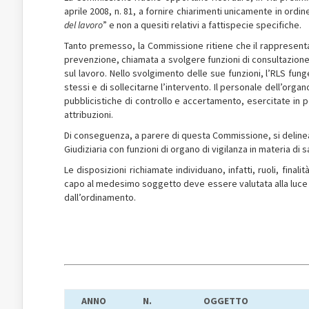
aprile 2008, n. 81, a fornire chiarimenti unicamente in ordin
del lavoro
” e non a quesiti relativi a fattispecie specifiche.
Tanto premesso, la Commissione ritiene che il rappresentan
prevenzione, chiamata a svolgere funzioni di consultazione
sul lavoro. Nello svolgimento delle sue funzioni, l’RLS funge
stessi e di sollecitarne l’intervento. Il personale dell’organo
pubblicistiche di controllo e accertamento, esercitate in p
attribuzioni.
Di conseguenza, a parere di questa Commissione, si delinea un
Giudiziaria con funzioni di organo di vigilanza in materia di 
Le disposizioni richiamate individuano, infatti, ruoli, finali
capo al medesimo soggetto deve essere valutata alla luce dei
dall’ordinamento.
ANNO
N.
OGGETTO