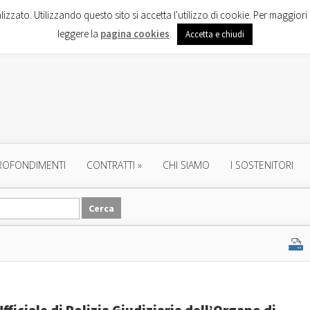
lizzato. Utilizzando questo sito si accetta l'utilizzo di cookie. Per maggiori 
leggere la
pagina cookies
.
Accetta e chiudi
ROFONDIMENTI
CONTRATTI
»
CHI SIAMO
I SOSTENITORI
ficiale di Polizia Giudiziaria dell’Organo di