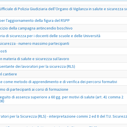
fficiale di Polizia Giudiziaria dell’Organo di Vigilanza in salute e sicurezza s
per l'aggiornamento della figura del RSPP
sercizio della campagna antincendio boschivo
ria di sicurezza per i docenti delle scuole e delle Università
 sicurezza - numero massimo partecipanti
osti
n materia di salute e sicurezza sul lavoro
ntante dei lavoratori per la sicurezza (RLS)
l cantiere
tuale come metodo di apprendimento e di verifica dei percorsi formativi
o di partecipanti ai corsi di formazione
eguito di assenza superiore a 60 gg. per motivi di salute (art .41 comma 2
08)
tori per la Sicurezza (RLS) - interpretazione commi 2 ed 8 del T.U. Sicurez