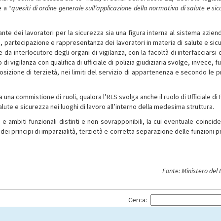
e a “
quesiti di ordine generale sull’applicazione della normativa di salute e si
te dei lavoratori per la sicurezza sia una figura interna al sistema aziend
, partecipazione e rappresentanza dei lavoratori in materia di salute e sic
 da interlocutore degli organi di vigilanza, con la facoltà di interfacciarsi 
 di vigilanza con qualifica di ufficiale di polizia giudiziaria svolge, invece, f
osizione di terzietà, nei limiti del servizio di appartenenza e secondo le p
a commistione di ruoli, qualora l’RLS svolga anche il ruolo di Ufficiale di 
salute e sicurezza nei luoghi di lavoro all’interno della medesima struttura.
tà e ambiti funzionali distinti e non sovrapponibili, la cui eventuale coincid
 principi di imparzialità, terzietà e corretta separazione delle funzioni pr
Fonte: Ministero del
Cerca: