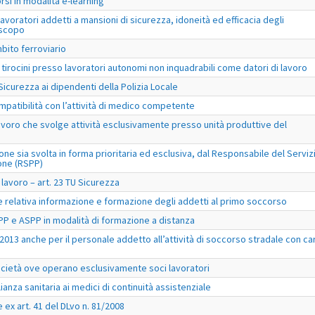
rsi in modalità e-learning
lavoratori addetti a mansioni di sicurezza, idoneità ed efficacia degli
e scopo
bito ferroviario
 tirocini presso lavoratori autonomi non inquadrabili come datori di lavoro
Sicurezza ai dipendenti della Polizia Locale
compatibilità con l’attività di medico competente
 lavoro che svolge attività esclusivamente presso unità produttive del
ne sia svolta in forma prioritaria ed esclusiva, dal Responsabile del Serviz
one (RSPP)
 lavoro – art. 23 TU Sicurezza
 relativa informazione e formazione degli addetti al primo soccorso
PP e ASPP in modalità di formazione a distanza
013 anche per il personale addetto all’attività di soccorso stradale con car
ocietà ove operano esclusivamente soci lavoratori
ianza sanitaria ai medici di continuità assistenziale
 ex art. 41 del DLvo n. 81/2008