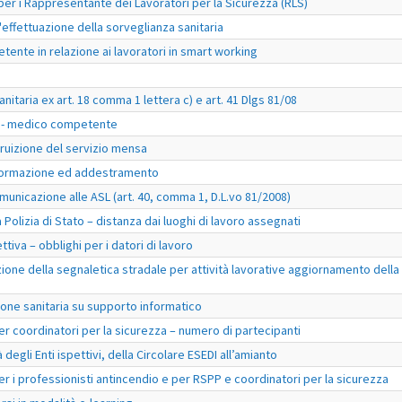
er i Rappresentante dei Lavoratori per la Sicurezza (RLS)
ffettuazione della sorveglianza sanitaria
nte in relazione ai lavoratori in smart working
nitaria ex art. 18 comma 1 lettera c) e art. 41 Dlgs 81/08
35 - medico competente
 fruizione del servizio mensa
 formazione ed addestramento
nicazione alle ASL (art. 40, comma 1, D.L.vo 81/2008)
olizia di Stato – distanza dai luoghi di lavoro assegnati
tiva – obblighi per i datori di lavoro
ione della segnaletica stradale per attività lavorative aggiornamento della
one sanitaria su supporto informatico
r coordinatori per la sicurezza – numero di partecipanti
à degli Enti ispettivi, della Circolare ESEDI all’amianto
r i professionisti antincendio e per RSPP e coordinatori per la sicurezza