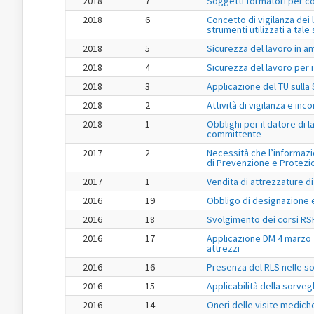
2018
7
Soggetti formatori per co
2018
6
Concetto di vigilanza dei 
strumenti utilizzati a tal
2018
5
Sicurezza del lavoro in am
2018
4
Sicurezza del lavoro per i
2018
3
Applicazione del TU sulla 
2018
2
Attività di vigilanza e in
2018
1
Obblighi per il datore di
committente
2017
2
Necessità che l’informazio
di Prevenzione e Protezi
2017
1
Vendita di attrezzature di
2016
19
Obbligo di designazione e
2016
18
Svolgimento dei corsi RS
2016
17
Applicazione DM 4 marzo 2
attrezzi
2016
16
Presenza del RLS nelle s
2016
15
Applicabilità della sorvegl
2016
14
Oneri delle visite mediche