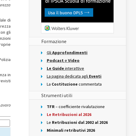
curezza
ale di
urezza
con gli
unzioni
Formazione
roprie
Gli
Approfondimenti
Polizia
Podcast
e
Video
Le Guide
interattive
enza in
La pagina dedicata agli
Eventi
evisti
La
Costituzione
commentata
Strumenti utili
 Lavoro
TFR
– coefficiente rivalutazione
Le Retribuzioni al 2026
Le
Retribuzioni dal 2002 al 2026
Minimali retributivi 2026