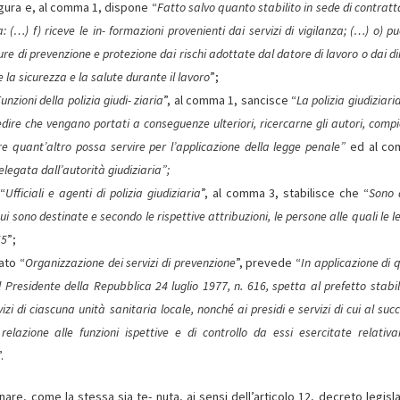
figura e, al comma 1, dispone “
Fatto salvo quanto stabilito in sede di contrat
: (…) f) riceve le in- formazioni provenienti dai servizi di vigilanza; (…) o) p
ure di prevenzione e protezione dai rischi adottate dal datore di
lavoro o dai di
 la sicurezza e la salute durante il lavoro
”;
unzioni della polizia giudi- ziaria
”, al comma 1, sancisce “
La polizia giudiziari
edire che vengano portati a conseguenze ulteriori, ricercarne gli autori, compi
ere quant’altro possa servire per l’applicazione della legge penale”
ed al co
elegata dall’autorità giudiziaria”;
 “
Ufficiali e agenti di polizia giudiziaria
”, al comma 3, stabilisce che “
Sono 
o cui sono destinate e secondo le rispettive attribuzioni, le persone alle quali le le
55
”;
ato “
Organizzazione dei servizi di prevenzione
”, prevede “
In applicazione di 
 Presidente della Repubblica 24 luglio 1977, n. 616, spetta al prefetto stabil
zi di ciascuna unità sanitaria locale, nonché ai presidi e servizi di cui al suc
 relazione alle funzioni ispettive e di controllo da essi esercitate relativ
”.
are, come la stessa sia te- nuta, ai sensi dell’articolo 12, decreto legisla