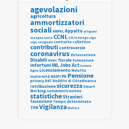
agevolazioni
agricoltura
ammortizzatori
sociali
Appalto
ANPAL
artigiani
CCNL
assegno unico
cigo
CIG in deroga
contratto collettivo
cigs
congedo
contributi
controversie
coronavirus
detassazione
Disabili
fiscale
formazione
DURC
INL
Jobs Act
infortuni
Lavoro
Licenziamento
Agile
Malattia
Pensione
PA
maternità
NASPI
privacy
RdC
Reddito di Cittadinanza
sicurezza
retribuzione
Smart
Working
somministrazione
statistiche
Stranieri
tassazione
Tempo determinato
Vigilanza
TFR
Welfare