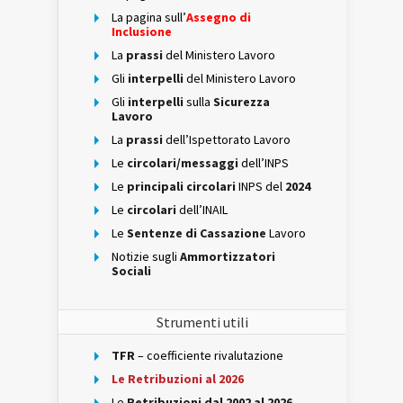
La pagina sull’
Assegno di
Inclusione
La
prassi
del Ministero Lavoro
Gli
interpelli
del Ministero Lavoro
Gli
interpelli
sulla
Sicurezza
Lavoro
La
prassi
dell’Ispettorato Lavoro
Le
circolari/messaggi
dell’INPS
Le
principali circolari
INPS del
2024
Le
circolari
dell’INAIL
Le
Sentenze di Cassazione
Lavoro
Notizie sugli
Ammortizzatori
Sociali
Strumenti utili
TFR
– coefficiente rivalutazione
Le Retribuzioni al 2026
Le
Retribuzioni dal 2002 al 2026