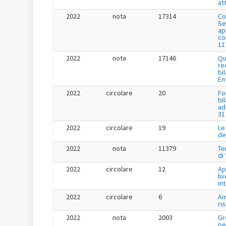
at
2022
nota
17314
Co
Se
app
co
11
2022
nota
17146
Qu
re
bi
En
2022
circolare
20
Fo
bi
ad
31
2022
circolare
19
Le
de
2022
nota
11379
Te
di
2022
circolare
12
Ap
liv
in
2022
circolare
6
Am
ri
2022
nota
2003
Gr
pe