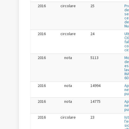
2016
circolare
25
Pr
de
se
ce
de
Nu
2016
circolare
24
Ul
CI
fa
co
cir
2016
nota
5113
Mo
de
es
la
IN
60
2016
nota
14994
Ap
ne
pu
2016
nota
14775
Ap
ne
pu
2016
circolare
23
Is
l’
si