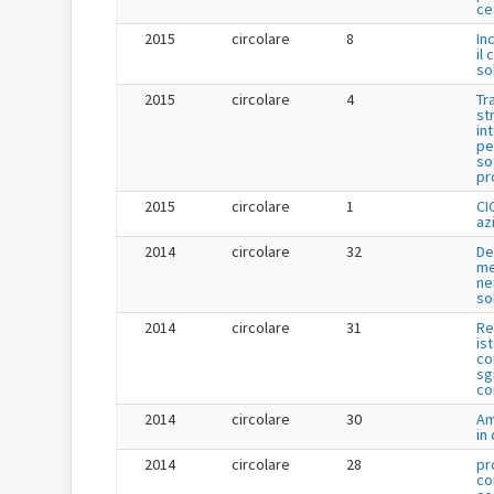
ce
2015
circolare
8
In
il 
so
2015
circolare
4
Tr
st
in
pe
so
pr
2015
circolare
1
CI
az
2014
circolare
32
De
me
ne
so
2014
circolare
31
Re
is
co
sg
co
2014
circolare
30
Am
in
2014
circolare
28
pr
co