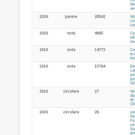
te
ae
2016
parere
20542
Vi
co
Le
2016
nota
4665
Co
ob
nu
2016
nota
14773
Co
in
in
2016
nota
15764
De
ca
pe
pr
20
2016
circolare
27
Ve
du
di
CI
2016
circolare
26
Li
fu
Fo
se
So
Ar