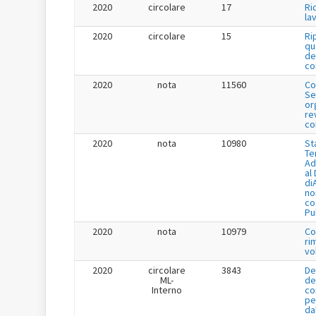
2020
circolare
17
Ri
la
2020
circolare
15
Ri
qu
de
co
2020
nota
11560
Co
Se
or
re
co
2020
nota
10980
St
Te
Ad
al
di
no
co
Pu
2020
nota
10979
Co
ri
vo
2020
circolare
3843
De
ML-
de
Interno
co
pe
da