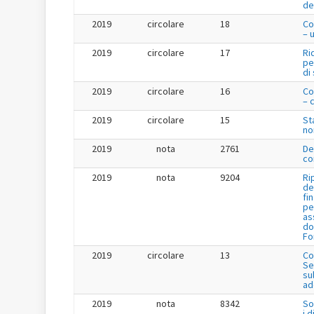
de
2019
circolare
18
Co
– 
2019
circolare
17
Ri
pe
di
2019
circolare
16
Co
– 
2019
circolare
15
St
no
2019
nota
2761
De
co
2019
nota
9204
Ri
de
fi
pe
as
do
Fo
2019
circolare
13
Co
Se
su
ad
2019
nota
8342
So
i 