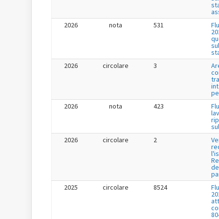
st
as
2026
nota
531
Fl
20
qu
su
st
2026
circolare
3
Ar
co
tr
in
pe
2026
nota
423
Fl
la
ri
su
2026
circolare
2
Ve
re
l'i
Re
de
pa
2025
circolare
8524
Fl
20
at
co
80