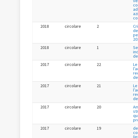
ve
co
ad
az
co
2018
circolare
2
Cr
de
pe
20
2018
circolare
1
Se
in
de
2017
circolare
22
Le
l’
re
de
2017
circolare
21
Le
l’
re
de
2017
circolare
20
Am
st
qu
pr
2017
circolare
19
de
co
(i