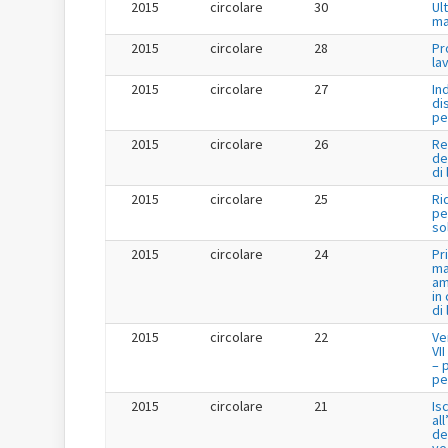
2015
circolare
30
Ul
ma
2015
circolare
28
Pr
la
2015
circolare
27
In
di
pe
2015
circolare
26
Re
de
di
2015
circolare
25
Ri
per
so
2015
circolare
24
Pr
ma
am
in
di
2015
circolare
22
Ve
VI
– 
per
2015
circolare
21
Is
al
de