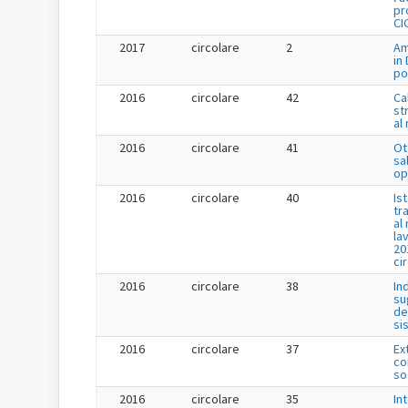
pr
CI
2017
circolare
2
Am
in
po
2016
circolare
42
Ca
st
al
2016
circolare
41
Ot
sa
op
2016
circolare
40
Is
tr
al
la
20
ci
2016
circolare
38
In
su
de
si
2016
circolare
37
Ex
co
so
2016
circolare
35
In