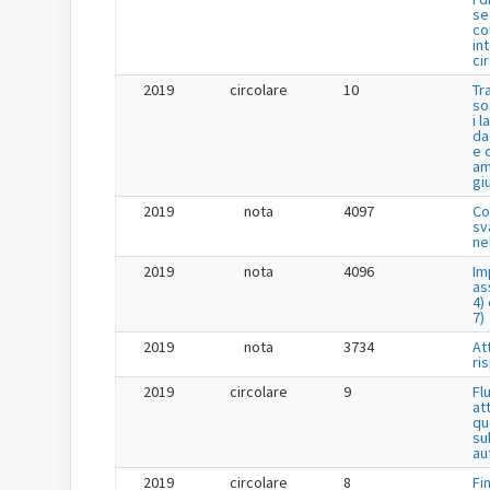
se
co
in
ci
2019
circolare
10
Tr
so
i 
da
e 
am
gi
2019
nota
4097
Co
sv
ne
2019
nota
4096
Im
as
4) 
7)
2019
nota
3734
Att
ri
2019
circolare
9
Fl
at
qu
su
au
2019
circolare
8
Fi