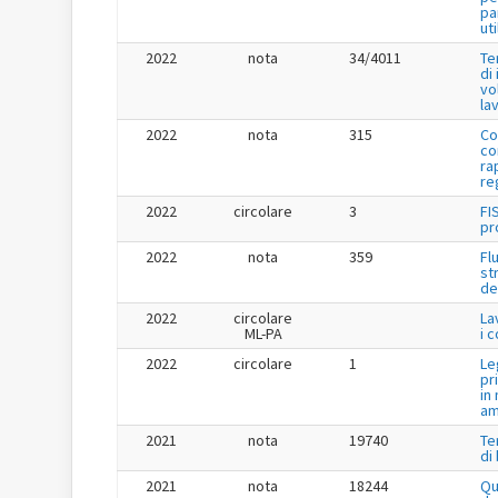
pa
uti
2022
nota
34/4011
Te
di
vo
la
2022
nota
315
Co
co
ra
re
2022
circolare
3
FI
pr
2022
nota
359
Fl
st
de
2022
circolare
La
ML-PA
i 
2022
circolare
1
Le
pr
in
am
2021
nota
19740
Te
di
2021
nota
18244
Qu