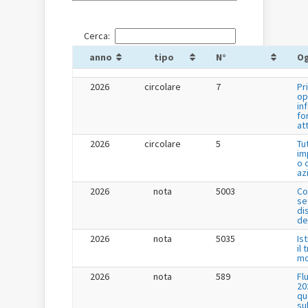
Cerca:
anno
tipo
N°
O
2026
circolare
7
Pr
op
in
fo
at
2026
circolare
5
Tu
im
o 
az
2026
nota
5003
Co
se
di
de
2026
nota
5035
Is
il
mo
2026
nota
589
Fl
20
qu
su