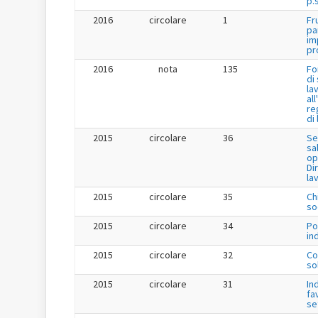
p.s
2016
circolare
1
Fr
pa
im
pr
2016
nota
135
Fo
di
la
al
re
di
2015
circolare
36
Se
sa
op
Dir
la
2015
circolare
35
Ch
so
2015
circolare
34
Po
in
2015
circolare
32
Co
so
2015
circolare
31
In
fa
se