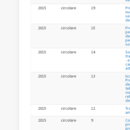
ve
2015
circolare
19
Pr
nu
se
de
2015
circolare
15
Pr
pe
de
per
so
2015
circolare
14
So
tr
- a
ca
att
2015
circolare
13
Is
Pr
de
te
vis
re
de
2015
circolare
12
Tr
am
2015
circolare
9
Co
pr
pr