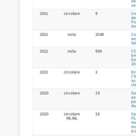
de
se
2021
circolare
9
Co
de
Pu
Am
2021
nota
2548
Co
wo
te
2021
nota
936
CO
br
It
20
2021
circolare
2
En
(“
as
ch
2020
circolare
19
So
as
pe
du
2020
circolare
18
Sa
ML-INL
IT
te
mo
(c