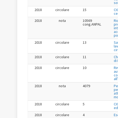
so
2018
circolare
15
CI
ce
2018
nota
10569
Ri
cong.ANPAL
pr
in
ac
po
2018
circolare
13
Sa
la
ci
2018
circolare
11
Ch
di
2018
circolare
10
Ri
au
co
al
2018
nota
4079
Pe
pe
at
mo
2018
circolare
5
CI
ed
2018
circolare
4
Es