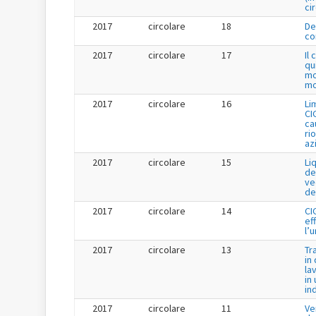
ci
2017
circolare
18
De
co
2017
circolare
17
Il
qu
mo
mo
2017
circolare
16
Li
CI
cau
ri
az
2017
circolare
15
Li
de
ve
de
2017
circolare
14
CI
ef
l’
2017
circolare
13
Tr
in
la
in 
in
2017
circolare
11
Ve