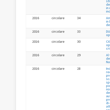
st
de
in 
in
2016
circolare
34
Am
in
de
2016
circolare
33
DU
op
2016
circolare
30
CI
op
cr
2016
circolare
29
Al 
de
Na
2016
circolare
28
In
re
pr
sc
sp
po
no
de
au
pr
di
at
co