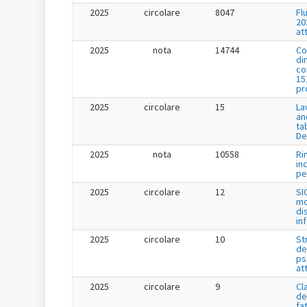
2025
circolare
8047
Fl
20
at
2025
nota
14744
Co
di
co
15
pr
2025
circolare
15
La
an
ta
De
2025
nota
10558
Ri
in
per
2025
circolare
12
SI
mo
di
in
2025
circolare
10
St
de
ps
at
2025
circolare
9
Cl
de
fa