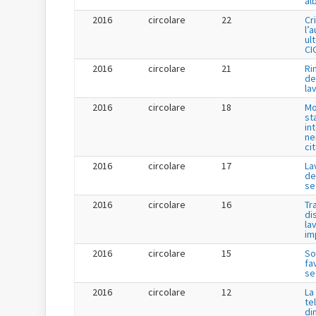
al
2016
circolare
22
Cr
l’
ul
CI
2016
circolare
21
Ri
de
la
2016
circolare
18
Mo
st
in
ne
ci
2016
circolare
17
La
de
se
2016
circolare
16
Tr
di
la
im
2016
circolare
15
So
fa
se
2016
circolare
12
La
te
di