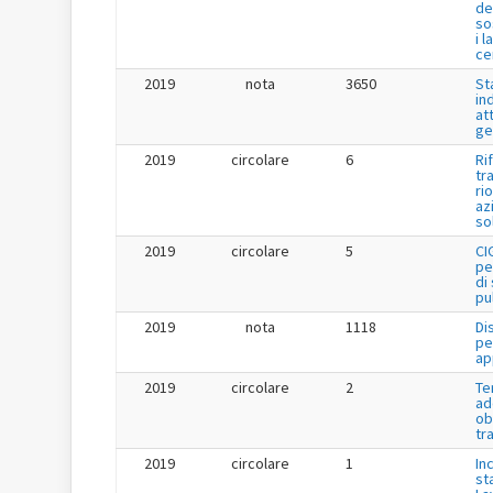
de
so
i l
ce
2019
nota
3650
St
in
at
ge
2019
circolare
6
Ri
tr
ri
az
so
2019
circolare
5
CI
pe
di
pu
2019
nota
1118
Di
pe
ap
2019
circolare
2
Te
ad
ob
tr
2019
circolare
1
Inc
st