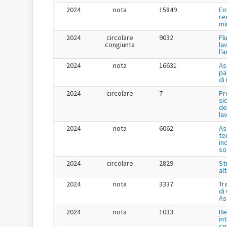
2024
nota
15849
En
re
mi
2024
circolare
9032
Fl
congiunta
la
l'
2024
nota
16631
As
pa
di
2024
circolare
7
Pr
si
de
la
2024
nota
6062
As
te
in
so
2024
circolare
2829
St
al
2024
nota
3337
Tr
di
As
2024
nota
1033
Be
in
co