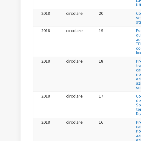
La
Uti
2018
circolare
20
Co
se
st
2018
circolare
19
Es
qu
ac
TF
co
li
2018
circolare
18
Pr
tr
ca
ri
az
az
so
2018
circolare
17
Co
de
So
te
Di
2018
circolare
16
Pr
ca
ri
az
az