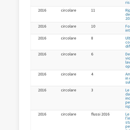
ri
2016
circolare
11
Ri
de
20
2016
circolare
10
Fo
in
2016
circolare
8
Ul
co
di
2016
circolare
6
De
vi
la
op
2016
circolare
4
Am
in
su
2016
circolare
3
Le
da
in
pe
is
2016
circolare
flussi 2016
Le
l’
st
pe