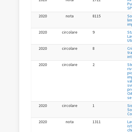
Pu
SP
2020
nota
8115
So
li
im
2020
circolare
9
St
La
Uti
2020
circolare
8
Cr
tr
in
2020
circolare
2
St
ri
pi
im
va
sv
pr
Oi
se
2020
circolare
1
Si
So
Co
2020
nota
1311
La
is
ch