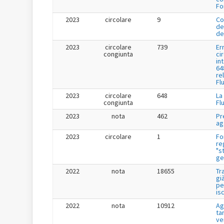
Fo
2023
circolare
9
Co
de
de
2023
circolare
739
Er
congiunta
ci
in
64
re
Fl
2023
circolare
648
La
congiunta
Fl
2023
nota
462
Pr
ag
2023
circolare
1
Fo
re
"s
ge
2022
nota
18655
Tr
gi
pe
is
2022
nota
10912
Ag
tar
ve