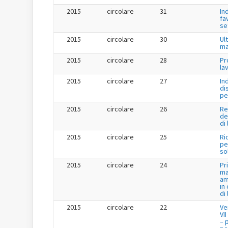
2015
circolare
31
In
fa
se
2015
circolare
30
Ul
ma
2015
circolare
28
Pr
la
2015
circolare
27
In
di
pe
2015
circolare
26
Re
de
di
2015
circolare
25
Ri
per
so
2015
circolare
24
Pr
ma
am
in
di
2015
circolare
22
Ve
VI
– 