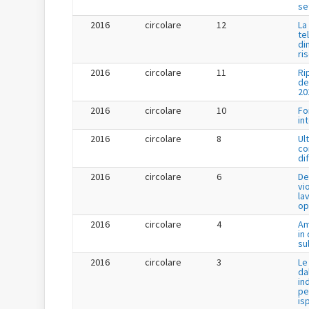
se
2016
circolare
12
La
te
di
ri
2016
circolare
11
Ri
de
20
2016
circolare
10
Fo
in
2016
circolare
8
Ul
co
di
2016
circolare
6
De
vi
la
op
2016
circolare
4
Am
in
su
2016
circolare
3
Le
da
in
pe
is