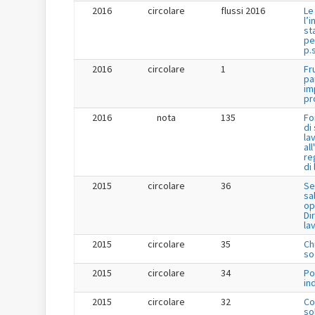
2016
circolare
flussi 2016
Le
l’
st
pe
p.s
2016
circolare
1
Fr
pa
im
pr
2016
nota
135
Fo
di
la
al
re
di
2015
circolare
36
Se
sa
op
Dir
la
2015
circolare
35
Ch
so
2015
circolare
34
Po
in
2015
circolare
32
Co
so