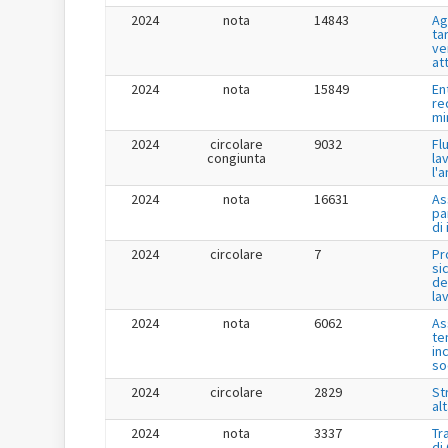
2024
nota
14843
Ag
tar
ve
at
2024
nota
15849
En
re
mi
2024
circolare
9032
Fl
congiunta
la
l'
2024
nota
16631
As
pa
di
2024
circolare
7
Pr
si
de
la
2024
nota
6062
As
te
in
so
2024
circolare
2829
St
al
2024
nota
3337
Tr
di