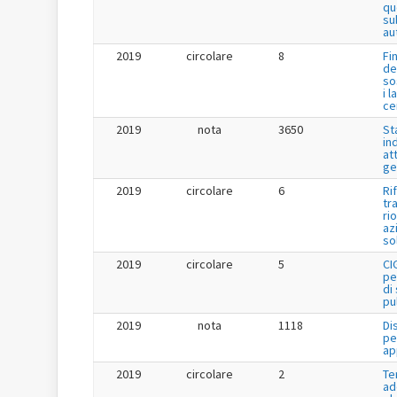
qu
su
au
2019
circolare
8
Fi
de
so
i l
ce
2019
nota
3650
St
in
at
ge
2019
circolare
6
Ri
tr
ri
az
so
2019
circolare
5
CI
pe
di
pu
2019
nota
1118
Di
pe
ap
2019
circolare
2
Te
ad