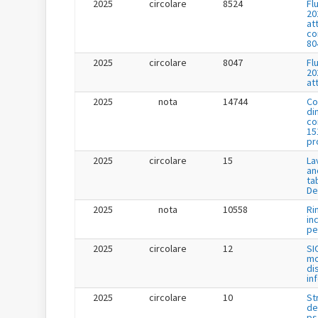
2025
circolare
8524
Fl
20
at
co
80
2025
circolare
8047
Fl
20
at
2025
nota
14744
Co
di
co
15
pr
2025
circolare
15
La
an
ta
De
2025
nota
10558
Ri
in
per
2025
circolare
12
SI
mo
di
in
2025
circolare
10
St
de
ps