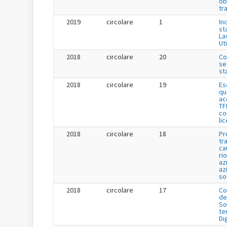
ob
tr
2019
circolare
1
Inc
st
La
Uti
2018
circolare
20
Co
se
st
2018
circolare
19
Es
qu
ac
TF
co
li
2018
circolare
18
Pr
tr
ca
ri
az
az
so
2018
circolare
17
Co
de
So
te
Di