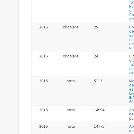
fu
Fo
se
So
Ar
2016
circolare
25
Pr
de
se
ce
de
Nu
2016
circolare
24
Ul
CI
fa
co
cir
2016
nota
5113
Mo
de
es
la
IN
60
2016
nota
14994
Ap
ne
pu
2016
nota
14775
Ap
ne