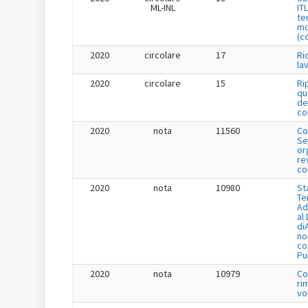
ML-INL
IT
te
mo
(c
2020
circolare
17
Ri
la
2020
circolare
15
Ri
qu
de
co
2020
nota
11560
Co
Se
or
re
co
2020
nota
10980
St
Te
Ad
al
di
no
co
Pu
2020
nota
10979
Co
ri
vo