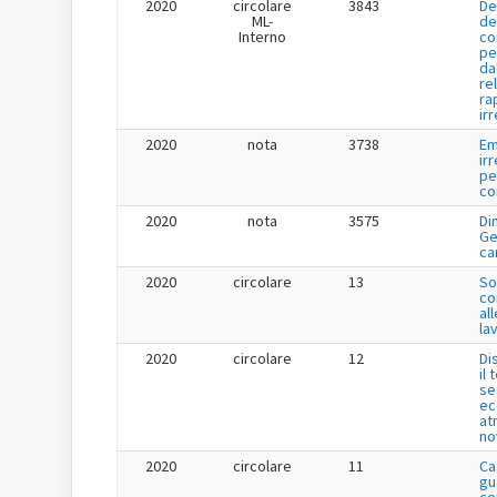
2020
circolare
3843
De
ML-
de
Interno
co
pe
da
re
ra
ir
2020
nota
3738
Em
ir
pe
co
2020
nota
3575
Di
Ge
ca
2020
circolare
13
So
co
all
lav
2020
circolare
12
Di
il
se
ec
at
no
2020
circolare
11
Ca
gu