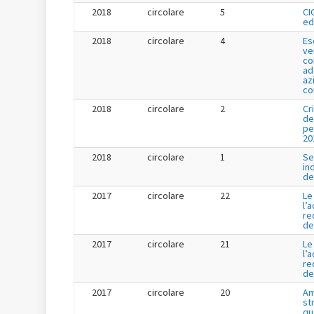
2018
circolare
5
CI
ed
2018
circolare
4
Es
ve
co
ad
az
co
2018
circolare
2
Cr
de
pe
20
2018
circolare
1
Se
in
de
2017
circolare
22
Le
l’
re
de
2017
circolare
21
Le
l’
re
de
2017
circolare
20
Am
st
qu