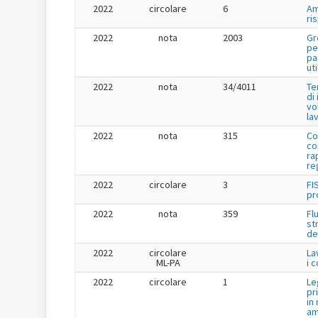
2022
circolare
6
Am
ri
2022
nota
2003
Gr
pe
pa
uti
2022
nota
34/4011
Te
di
vo
la
2022
nota
315
Co
co
ra
re
2022
circolare
3
FI
pr
2022
nota
359
Fl
st
de
2022
circolare
La
ML-PA
i 
2022
circolare
1
Le
pr
in
am