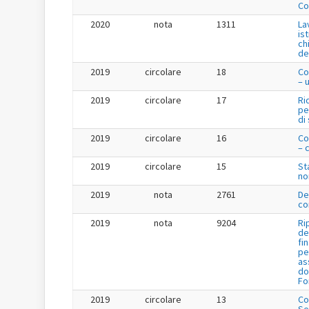
Co
2020
nota
1311
La
is
ch
de
2019
circolare
18
Co
– 
2019
circolare
17
Ri
pe
di
2019
circolare
16
Co
– 
2019
circolare
15
St
no
2019
nota
2761
De
co
2019
nota
9204
Ri
de
fi
pe
as
do
Fo
2019
circolare
13
Co