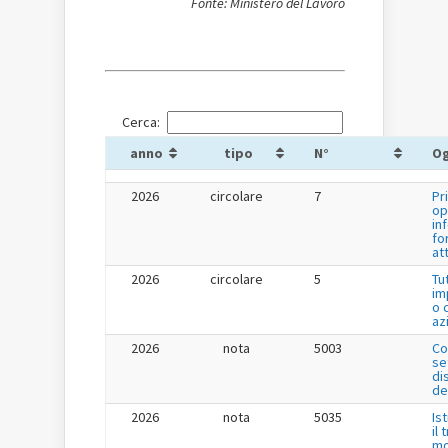
Fonte: Ministero del Lavoro
Cerca:
anno
tipo
N°
O
2026
circolare
7
Pr
op
in
fo
at
2026
circolare
5
Tu
im
o 
az
2026
nota
5003
Co
se
di
de
2026
nota
5035
Is
il
mo