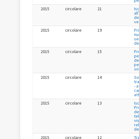
per
2015
circolare
21
Is
al
de
ve
2015
circolare
19
Pr
nu
se
de
2015
circolare
15
Pr
pe
de
per
so
2015
circolare
14
So
tr
- a
ca
att
2015
circolare
13
Is
Pr
de
te
vis
re
de
2015
circolare
12
Tr