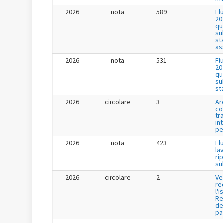
2026
nota
589
Fl
20
qu
su
st
as
2026
nota
531
Fl
20
qu
su
st
2026
circolare
3
Ar
co
tr
in
pe
2026
nota
423
Fl
la
ri
su
2026
circolare
2
Ve
re
l'i
Re
de
pa