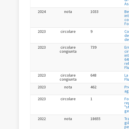
As
2024
nota
1033
Be
in
co
Fo
2023
circolare
9
Co
de
de
2023
circolare
739
Er
congiunta
ci
in
64
re
Fl
2023
circolare
648
La
congiunta
Fl
2023
nota
462
Pr
ag
2023
circolare
1
Fo
re
"s
ge
2022
nota
18655
Tr
gi
pe