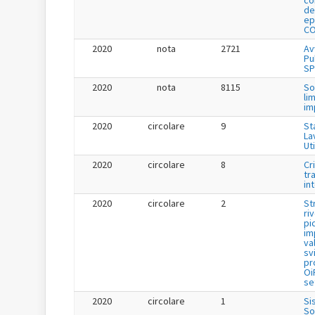
co
de
ep
CO
2020
nota
2721
Av
Pu
SP
2020
nota
8115
So
li
im
2020
circolare
9
St
La
Uti
2020
circolare
8
Cr
tr
in
2020
circolare
2
St
ri
pi
im
va
sv
pr
Oi
se
2020
circolare
1
Si
So