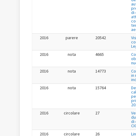
au
pr
di
at
co
te
ae
2016
parere
20542
Vi
co
Le
2016
nota
4665
Co
ob
nu
2016
nota
14773
Co
in
in
2016
nota
15764
De
ca
pe
pr
20
2016
circolare
27
Ve
du
di
CI
2016
circolare
26
Li