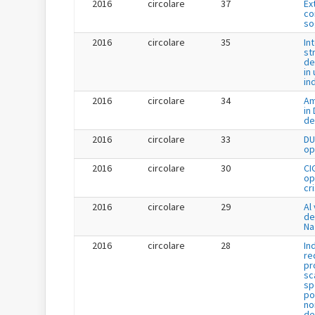
2016
circolare
37
Ex
co
so
2016
circolare
35
In
st
de
in 
in
2016
circolare
34
Am
in
de
2016
circolare
33
DU
op
2016
circolare
30
CI
op
cr
2016
circolare
29
Al 
de
Na
2016
circolare
28
In
re
pr
sc
sp
po
no
de