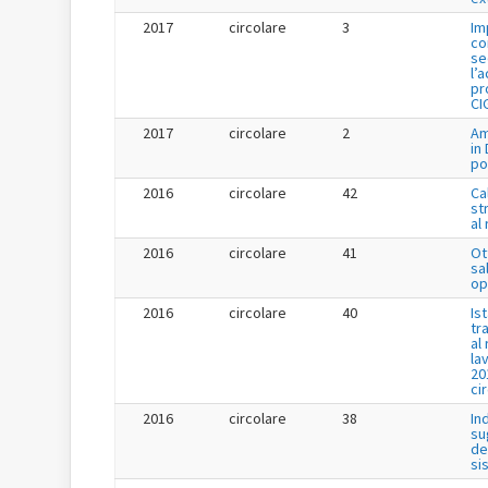
2017
circolare
3
Im
co
se
l’
pr
CI
2017
circolare
2
Am
in
po
2016
circolare
42
Ca
st
al
2016
circolare
41
Ot
sa
op
2016
circolare
40
Is
tr
al
la
20
ci
2016
circolare
38
In
su
de
si