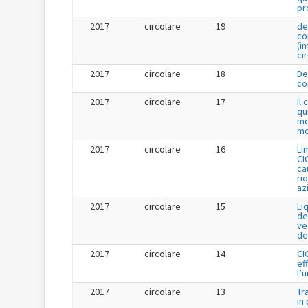
pr
2017
circolare
19
de
co
(i
ci
2017
circolare
18
De
co
2017
circolare
17
Il
qu
mo
mo
2017
circolare
16
Li
CI
cau
ri
az
2017
circolare
15
Li
de
ve
de
2017
circolare
14
CI
ef
l’
2017
circolare
13
Tr
in