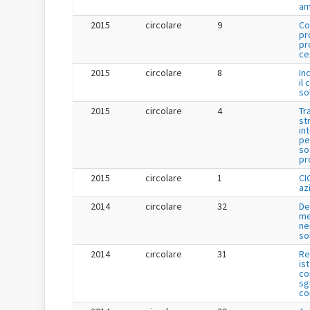
am
2015
circolare
9
Co
pr
pr
ce
2015
circolare
8
In
il 
so
2015
circolare
4
Tr
st
in
pe
so
pr
2015
circolare
1
CI
az
2014
circolare
32
De
me
ne
so
2014
circolare
31
Re
is
co
sg
co