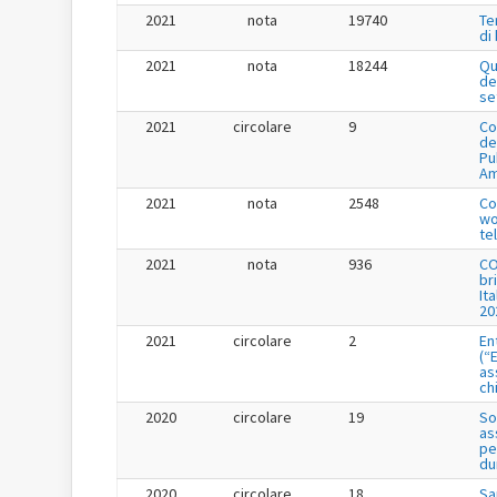
2021
nota
19740
Te
di
2021
nota
18244
Qu
de
se
2021
circolare
9
Co
de
Pu
Am
2021
nota
2548
Co
wo
te
2021
nota
936
CO
br
It
20
2021
circolare
2
En
(“
as
ch
2020
circolare
19
So
as
pe
du
2020
circolare
18
Sa