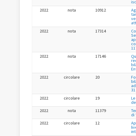
is
2022
nota
10912
Ag
tar
ve
at
2022
nota
17314
Co
Se
app
co
11
2022
nota
17146
Qu
re
bi
En
2022
circolare
20
Fo
bi
ad
31
2022
circolare
19
Le
de
2022
nota
11379
Te
di
2022
circolare
12
Ap
liv
in