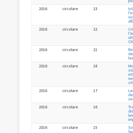
pu
2016
circolare
23
Is
l’
si
al
2016
circolare
22
Cr
l’
ul
CI
2016
circolare
21
Ri
de
la
2016
circolare
18
Mo
st
in
ne
ci
2016
circolare
17
La
de
se
2016
circolare
16
Tr
di
la
im
2016
circolare
15
So
fa