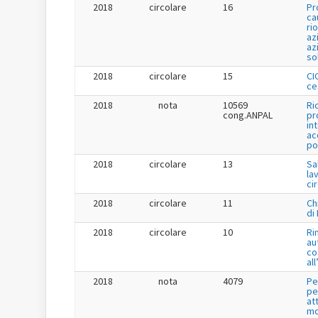
2018
circolare
16
Pr
ca
ri
az
az
so
2018
circolare
15
CI
ce
2018
nota
10569
Ri
cong.ANPAL
pr
in
ac
po
2018
circolare
13
Sa
la
ci
2018
circolare
11
Ch
di
2018
circolare
10
Ri
au
co
al
2018
nota
4079
Pe
pe
at
mo