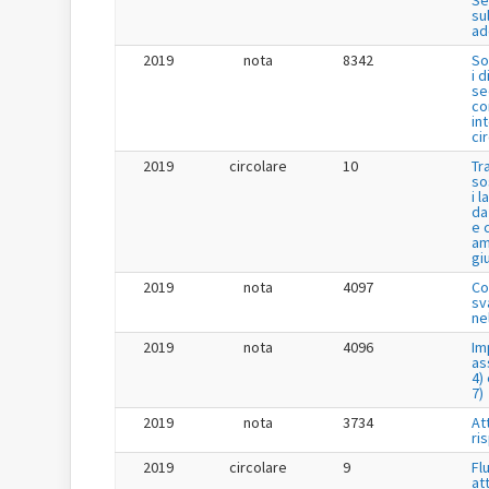
Se
su
ad
2019
nota
8342
So
i 
se
co
in
ci
2019
circolare
10
Tr
so
i 
da
e 
am
gi
2019
nota
4097
Co
sv
ne
2019
nota
4096
Im
as
4) 
7)
2019
nota
3734
Att
ri
2019
circolare
9
Fl
at