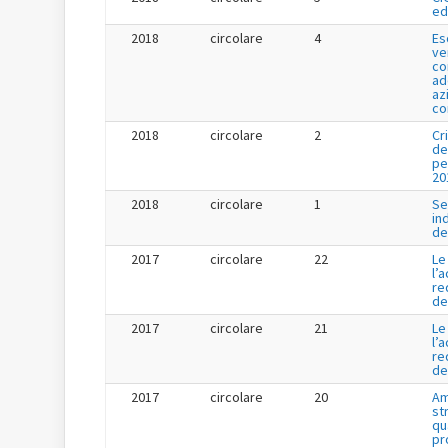
ed
2018
circolare
4
Es
ve
co
ad
az
co
2018
circolare
2
Cr
de
pe
20
2018
circolare
1
Se
in
de
2017
circolare
22
Le
l’
re
de
2017
circolare
21
Le
l’
re
de
2017
circolare
20
Am
st
qu
pr