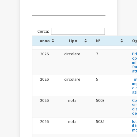
Cerca:
anno
tipo
N°
O
2026
circolare
7
Pr
op
in
fo
at
2026
circolare
5
Tu
im
o 
az
2026
nota
5003
Co
se
di
de
2026
nota
5035
Is
il
mo