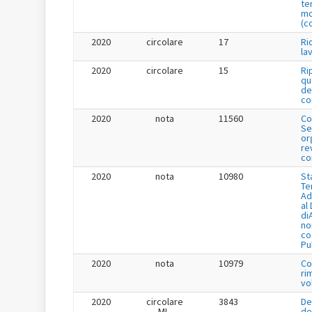
te
mo
(c
2020
circolare
17
Ri
la
2020
circolare
15
Ri
qu
de
co
2020
nota
11560
Co
Se
or
re
co
2020
nota
10980
St
Te
Ad
al
di
no
co
Pu
2020
nota
10979
Co
ri
vo
2020
circolare
3843
De
ML-
de