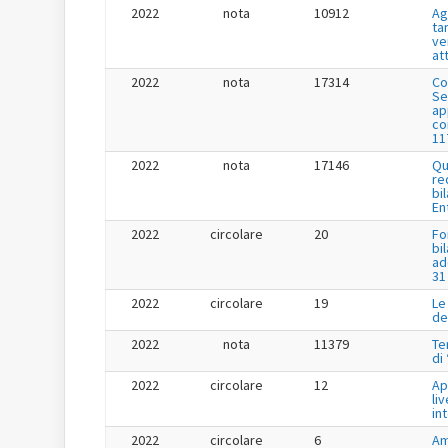
2022
nota
10912
Ag
tar
ve
at
2022
nota
17314
Co
Se
app
co
11
2022
nota
17146
Qu
re
bi
En
2022
circolare
20
Fo
bi
ad
31
2022
circolare
19
Le
de
2022
nota
11379
Te
di
2022
circolare
12
Ap
liv
in
2022
circolare
6
Am