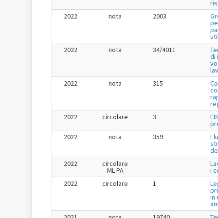
ri
2022
nota
2003
Gr
pe
pa
uti
2022
nota
34/4011
Te
di
vo
la
2022
nota
315
Co
co
ra
re
2022
circolare
3
FI
pr
2022
nota
359
Fl
st
de
2022
circolare
La
ML-PA
i 
2022
circolare
1
Le
pr
in
am
2021
nota
19740
Te