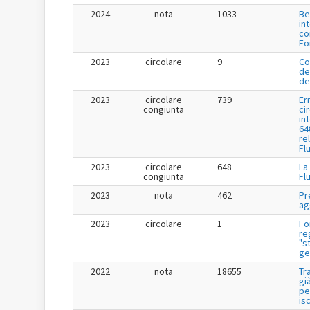
2024
nota
1033
Be
in
co
Fo
2023
circolare
9
Co
de
de
2023
circolare
739
Er
congiunta
ci
in
64
re
Fl
2023
circolare
648
La
congiunta
Fl
2023
nota
462
Pr
ag
2023
circolare
1
Fo
re
"s
ge
2022
nota
18655
Tr
gi
pe
is