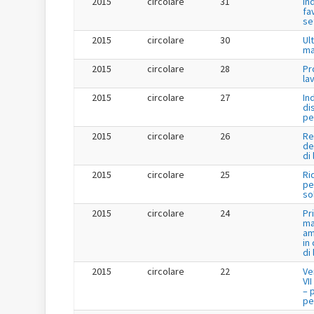
2015
circolare
31
In
fa
se
2015
circolare
30
Ul
ma
2015
circolare
28
Pr
la
2015
circolare
27
In
di
pe
2015
circolare
26
Re
de
di
2015
circolare
25
Ri
per
so
2015
circolare
24
Pr
ma
am
in
di
2015
circolare
22
Ve
VI
– 
per