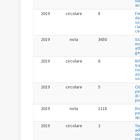
su
au
2019
circolare
8
Fi
de
so
i l
ce
2019
nota
3650
St
in
at
ge
2019
circolare
6
Ri
tr
ri
az
so
2019
circolare
5
CI
pe
di
pu
2019
nota
1118
Di
pe
ap
2019
circolare
2
Te
ad
ob
tr