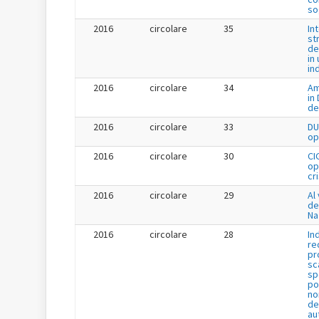
so
2016
circolare
35
In
st
de
in 
in
2016
circolare
34
Am
in
de
2016
circolare
33
DU
op
2016
circolare
30
CI
op
cr
2016
circolare
29
Al 
de
Na
2016
circolare
28
In
re
pr
sc
sp
po
no
de
au