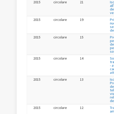
2015
circolare
21
Is
al
de
ve
2015
circolare
19
Pr
nu
se
de
2015
circolare
15
Pr
pe
de
per
so
2015
circolare
14
So
tr
- a
ca
att
2015
circolare
13
Is
Pr
de
te
vis
re
de
2015
circolare
12
Tr
am