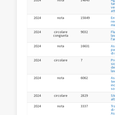
2024
nota
14843
Ag
tar
ve
at
2024
nota
15849
En
re
mi
2024
circolare
9032
Fl
congiunta
la
l'
2024
nota
16631
As
pa
di
2024
circolare
7
Pr
si
de
la
2024
nota
6062
As
te
in
so
2024
circolare
2829
St
al
2024
nota
3337
Tr
di
As