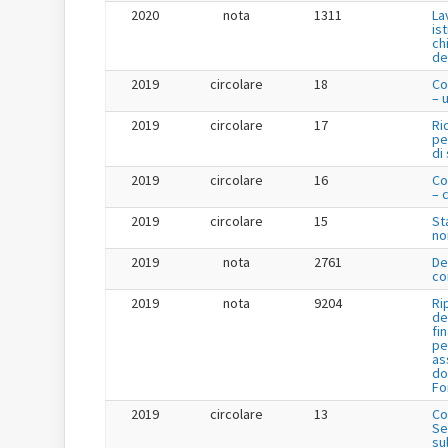
2020
nota
1311
La
is
ch
de
2019
circolare
18
Co
– 
2019
circolare
17
Ri
pe
di
2019
circolare
16
Co
– 
2019
circolare
15
St
no
2019
nota
2761
De
co
2019
nota
9204
Ri
de
fi
pe
as
do
Fo
2019
circolare
13
Co
Se
su