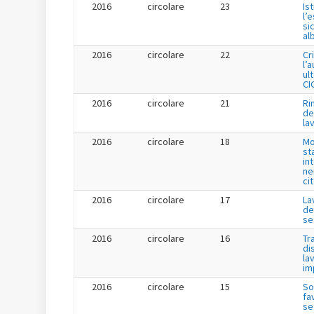
2016
circolare
23
Is
l’
si
al
2016
circolare
22
Cr
l’
ul
CI
2016
circolare
21
Ri
de
la
2016
circolare
18
Mo
st
in
ne
ci
2016
circolare
17
La
de
se
2016
circolare
16
Tr
di
la
im
2016
circolare
15
So
fa
se