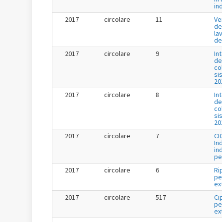
in
2017
circolare
11
Ve
de
la
de
2017
circolare
9
In
de
co
si
20
2017
circolare
8
In
de
co
si
20
2017
circolare
7
CI
In
in
pe
2017
circolare
6
Ri
pe
ex
2017
circolare
517
Ci
pe
ex