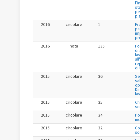
l’
st
pe
p.s
2016
circolare
1
Fr
pa
im
pr
2016
nota
135
Fo
di
la
al
re
di
2015
circolare
36
Se
sa
op
Dir
la
2015
circolare
35
Ch
so
2015
circolare
34
Po
in
2015
circolare
32
Co
so