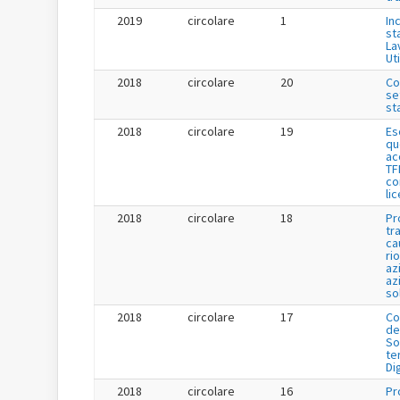
2019
circolare
1
Inc
st
La
Uti
2018
circolare
20
Co
se
st
2018
circolare
19
Es
qu
ac
TF
co
li
2018
circolare
18
Pr
tr
ca
ri
az
az
so
2018
circolare
17
Co
de
So
te
Di
2018
circolare
16
Pr