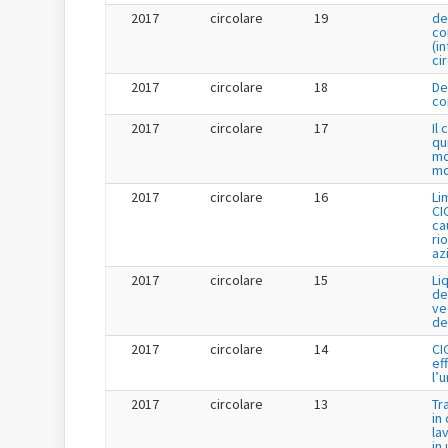
2017
circolare
19
de
co
(i
ci
2017
circolare
18
De
co
2017
circolare
17
Il
qu
mo
mo
2017
circolare
16
Li
CI
cau
ri
az
2017
circolare
15
Li
de
ve
de
2017
circolare
14
CI
ef
l’
2017
circolare
13
Tr
in
la
in 