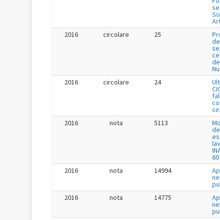
Fo
se
So
Ar
2016
circolare
25
Pr
de
se
ce
de
Nu
2016
circolare
24
Ul
CI
fa
co
cir
2016
nota
5113
Mo
de
es
la
IN
60
2016
nota
14994
Ap
ne
pu
2016
nota
14775
Ap
ne
pu