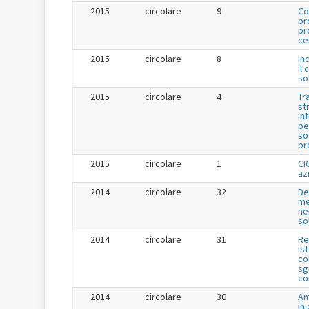
2015
circolare
9
Co
pr
pr
ce
2015
circolare
8
In
il 
so
2015
circolare
4
Tr
st
in
pe
so
pr
2015
circolare
1
CI
az
2014
circolare
32
De
me
ne
so
2014
circolare
31
Re
is
co
sg
co
2014
circolare
30
Am
in