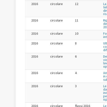
2016
circolare
12
La
te
di
ri
2016
circolare
11
Ri
de
20
2016
circolare
10
Fo
in
2016
circolare
8
Ul
co
di
2016
circolare
6
De
vi
la
op
2016
circolare
4
Am
in
su
2016
circolare
3
Le
da
in
pe
is
2016
circolare
flussi 2016
Le