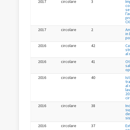
2017
circolare
3
Im
co
se
l’
pr
CI
2017
circolare
2
Am
in
po
2016
circolare
42
Ca
st
al
2016
circolare
41
Ot
sa
op
2016
circolare
40
Is
tr
al
la
20
ci
2016
circolare
38
In
su
de
si
2016
circolare
37
Ex
co