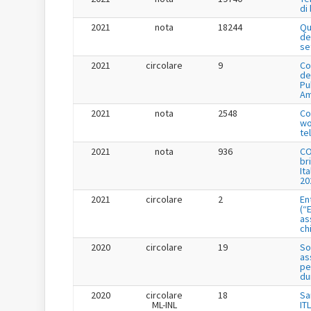
di
2021
nota
18244
Qu
de
se
2021
circolare
9
Co
de
Pu
Am
2021
nota
2548
Co
wo
te
2021
nota
936
CO
br
It
20
2021
circolare
2
En
(“
as
ch
2020
circolare
19
So
as
pe
du
2020
circolare
18
Sa
ML-INL
IT