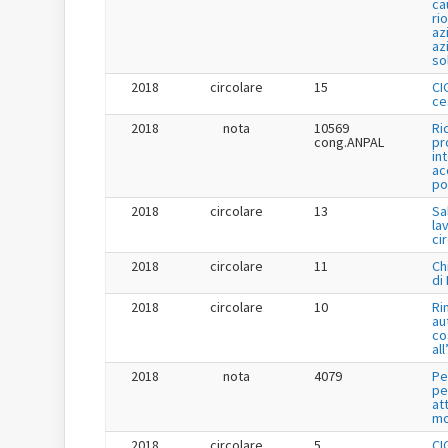
ca
ri
az
az
so
2018
circolare
15
CI
ce
2018
nota
10569
Ri
cong.ANPAL
pr
in
ac
po
2018
circolare
13
Sa
la
ci
2018
circolare
11
Ch
di
2018
circolare
10
Ri
au
co
al
2018
nota
4079
Pe
pe
at
mo
2018
circolare
5
CI