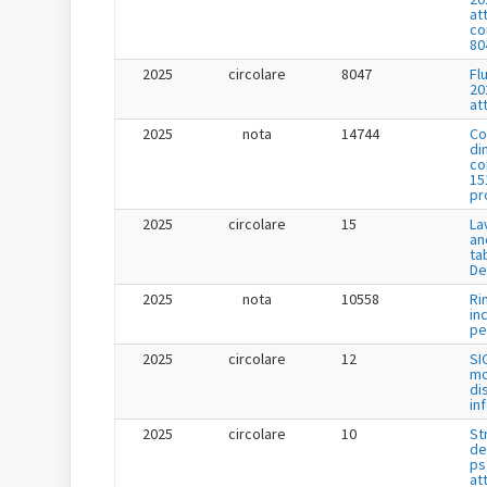
at
co
80
2025
circolare
8047
Fl
20
at
2025
nota
14744
Co
di
co
15
pr
2025
circolare
15
La
an
ta
De
2025
nota
10558
Ri
in
per
2025
circolare
12
SI
mo
di
in
2025
circolare
10
St
de
ps
at