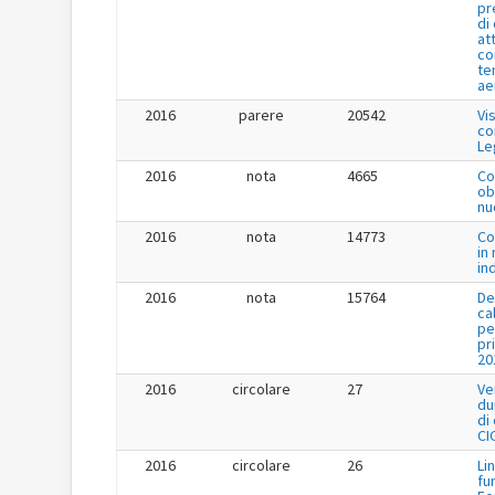
pr
di
at
co
te
ae
2016
parere
20542
Vi
co
Le
2016
nota
4665
Co
ob
nu
2016
nota
14773
Co
in
in
2016
nota
15764
De
ca
pe
pr
20
2016
circolare
27
Ve
du
di
CI
2016
circolare
26
Li
fu