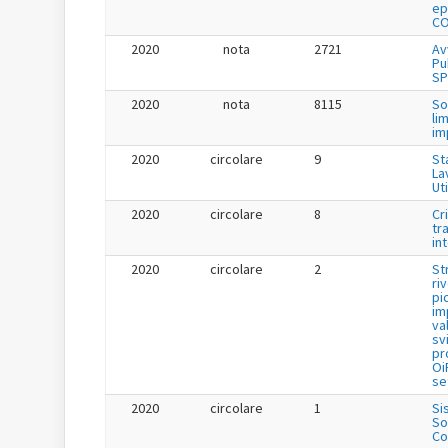
ep
CO
2020
nota
2721
Av
Pu
SP
2020
nota
8115
So
li
im
2020
circolare
9
St
La
Uti
2020
circolare
8
Cr
tr
in
2020
circolare
2
St
ri
pi
im
va
sv
pr
Oi
se
2020
circolare
1
Si
So
Co