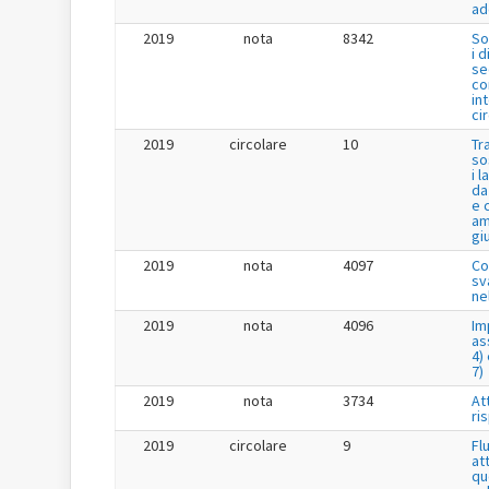
ad
2019
nota
8342
So
i 
se
co
in
ci
2019
circolare
10
Tr
so
i 
da
e 
am
gi
2019
nota
4097
Co
sv
ne
2019
nota
4096
Im
as
4) 
7)
2019
nota
3734
Att
ri
2019
circolare
9
Fl
at
qu