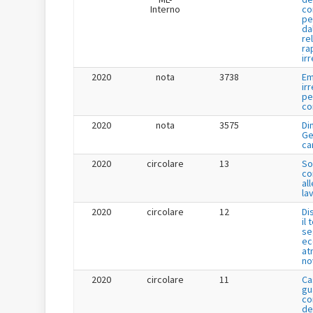
Interno
co
pe
da
re
ra
ir
2020
nota
3738
Em
ir
pe
co
2020
nota
3575
Di
Ge
ca
2020
circolare
13
So
co
all
lav
2020
circolare
12
Di
il
se
ec
at
no
2020
circolare
11
Ca
gu
co
de