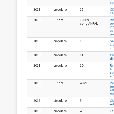
so
2018
circolare
15
CI
ce
2018
nota
10569
Ri
cong.ANPAL
pr
in
ac
po
2018
circolare
13
Sa
la
ci
2018
circolare
11
Ch
di
2018
circolare
10
Ri
au
co
al
2018
nota
4079
Pe
pe
at
mo
2018
circolare
5
CI
ed
2018
circolare
4
Es