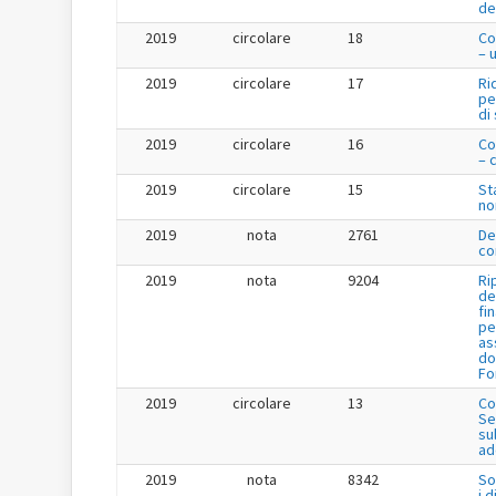
de
2019
circolare
18
Co
– 
2019
circolare
17
Ri
pe
di
2019
circolare
16
Co
– 
2019
circolare
15
St
no
2019
nota
2761
De
co
2019
nota
9204
Ri
de
fi
pe
as
do
Fo
2019
circolare
13
Co
Se
su
ad
2019
nota
8342
So
i 