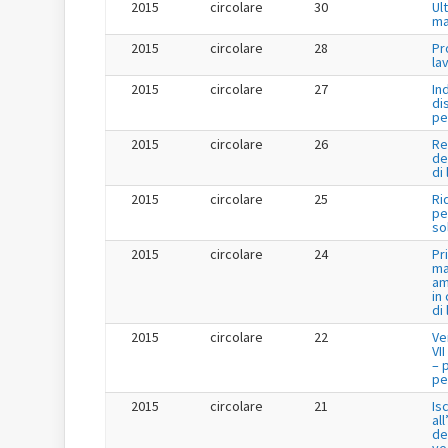
2015
circolare
30
Ul
ma
2015
circolare
28
Pr
la
2015
circolare
27
In
di
pe
2015
circolare
26
Re
de
di
2015
circolare
25
Ri
per
so
2015
circolare
24
Pr
ma
am
in
di
2015
circolare
22
Ve
VI
– 
per
2015
circolare
21
Is
al
de