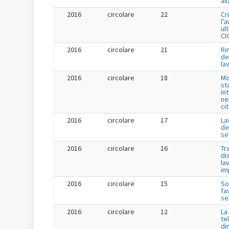
al
2016
circolare
22
Cr
l’
ul
CI
2016
circolare
21
Ri
de
la
2016
circolare
18
Mo
st
in
ne
ci
2016
circolare
17
La
de
se
2016
circolare
16
Tr
di
la
im
2016
circolare
15
So
fa
se
2016
circolare
12
La
te
di