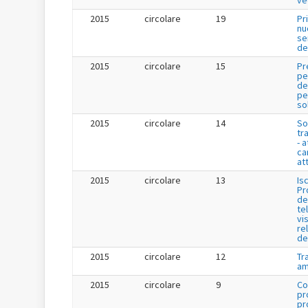
ve
2015
circolare
19
Pr
nu
se
de
2015
circolare
15
Pr
pe
de
per
so
2015
circolare
14
So
tr
- a
ca
att
2015
circolare
13
Is
Pr
de
te
vis
re
de
2015
circolare
12
Tr
am
2015
circolare
9
Co
pr
pr