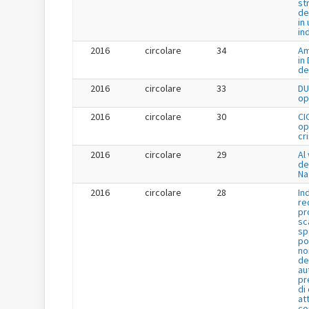
st
de
in 
in
2016
circolare
34
Am
in
de
2016
circolare
33
DU
op
2016
circolare
30
CI
op
cr
2016
circolare
29
Al 
de
Na
2016
circolare
28
In
re
pr
sc
sp
po
no
de
au
pr
di
at
co