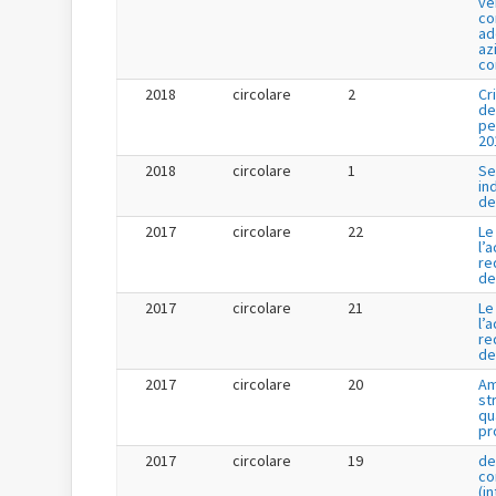
ve
co
ad
az
co
2018
circolare
2
Cr
de
pe
20
2018
circolare
1
Se
in
de
2017
circolare
22
Le
l’
re
de
2017
circolare
21
Le
l’
re
de
2017
circolare
20
Am
st
qu
pr
2017
circolare
19
de
co
(i