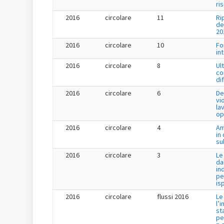
ri
2016
circolare
11
Ri
de
20
2016
circolare
10
Fo
in
2016
circolare
8
Ul
co
di
2016
circolare
6
De
vi
la
op
2016
circolare
4
Am
in
su
2016
circolare
3
Le
da
in
pe
is
2016
circolare
flussi 2016
Le
l’
st
pe