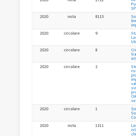
Pu
SP
2020
nota
8115
So
li
im
2020
circolare
9
St
La
Uti
2020
circolare
8
Cr
tr
in
2020
circolare
2
St
ri
pi
im
va
sv
pr
Oi
se
2020
circolare
1
Si
So
Co
2020
nota
1311
La
is
ch