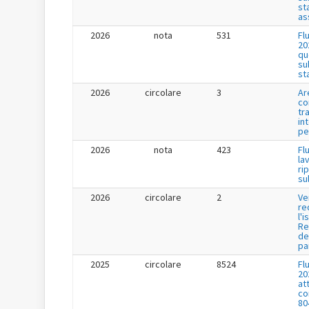
st
as
2026
nota
531
Fl
20
qu
su
st
2026
circolare
3
Ar
co
tr
in
pe
2026
nota
423
Fl
la
ri
su
2026
circolare
2
Ve
re
l'i
Re
de
pa
2025
circolare
8524
Fl
20
at
co
80