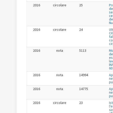
2016
circolare
25
Pr
de
se
ce
de
Nu
2016
circolare
24
Ul
CI
fa
co
cir
2016
nota
5113
Mo
de
es
la
IN
60
2016
nota
14994
Ap
ne
pu
2016
nota
14775
Ap
ne
pu
2016
circolare
23
Is
l’
si