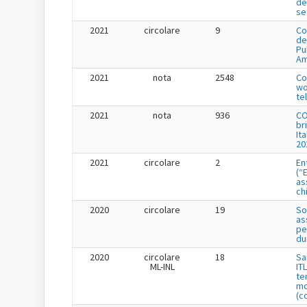
de
se
2021
circolare
9
Co
de
Pu
Am
2021
nota
2548
Co
wo
te
2021
nota
936
CO
br
It
20
2021
circolare
2
En
(“
as
ch
2020
circolare
19
So
as
pe
du
2020
circolare
18
Sa
ML-INL
IT
te
mo
(c