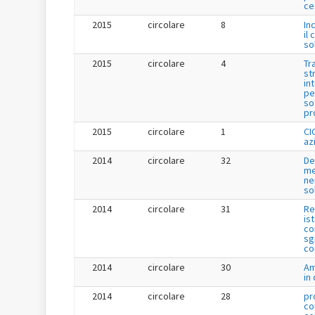
ce
2015
circolare
8
In
il 
so
2015
circolare
4
Tr
st
in
pe
so
pr
2015
circolare
1
CI
az
2014
circolare
32
De
me
ne
so
2014
circolare
31
Re
is
co
sg
co
2014
circolare
30
Am
in
2014
circolare
28
pr
co