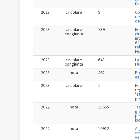
Fo
2023
circolare
9
Co
de
de
2023
circolare
739
Er
congiunta
ci
in
64
re
Fl
2023
circolare
648
La
congiunta
Fl
2023
nota
462
Pr
ag
2023
circolare
1
Fo
re
"s
ge
2022
nota
18655
Tr
gi
pe
is
2022
nota
10912
Ag
tar
ve