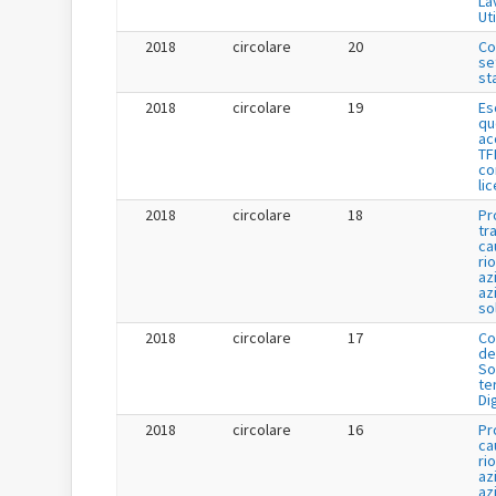
La
Uti
2018
circolare
20
Co
se
st
2018
circolare
19
Es
qu
ac
TF
co
li
2018
circolare
18
Pr
tr
ca
ri
az
az
so
2018
circolare
17
Co
de
So
te
Di
2018
circolare
16
Pr
ca
ri
az
az