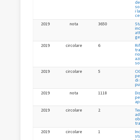
de
so
i l
ce
2019
nota
3650
St
in
at
ge
2019
circolare
6
Ri
tr
ri
az
so
2019
circolare
5
CI
pe
di
pu
2019
nota
1118
Di
pe
ap
2019
circolare
2
Te
ad
ob
tr
2019
circolare
1
Inc
st