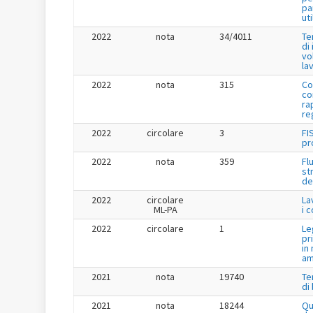
pa
uti
2022
nota
34/4011
Te
di
vo
la
2022
nota
315
Co
co
ra
re
2022
circolare
3
FI
pr
2022
nota
359
Fl
st
de
2022
circolare
La
ML-PA
i 
2022
circolare
1
Le
pr
in
am
2021
nota
19740
Te
di
2021
nota
18244
Qu