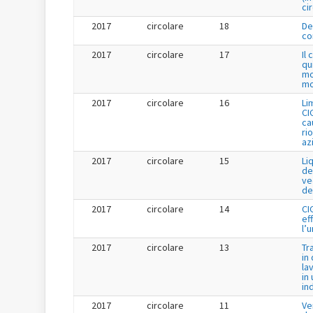
ci
2017
circolare
18
De
co
2017
circolare
17
Il
qu
mo
mo
2017
circolare
16
Li
CI
cau
ri
az
2017
circolare
15
Li
de
ve
de
2017
circolare
14
CI
ef
l’
2017
circolare
13
Tr
in
la
in 
in
2017
circolare
11
Ve