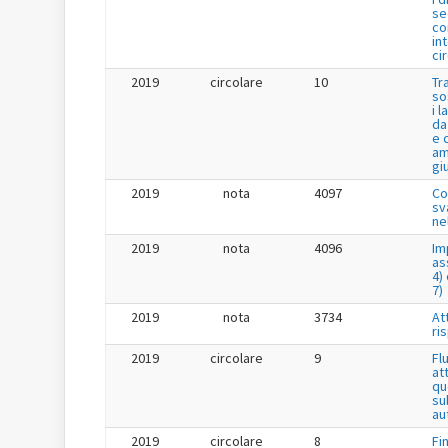
se
co
in
ci
2019
circolare
10
Tr
so
i 
da
e 
am
gi
2019
nota
4097
Co
sv
ne
2019
nota
4096
Im
as
4) 
7)
2019
nota
3734
Att
ri
2019
circolare
9
Fl
at
qu
su
au
2019
circolare
8
Fi