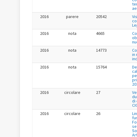
te
ae
2016
parere
20542
Vi
co
Le
2016
nota
4665
Co
ob
nu
2016
nota
14773
Co
in
in
2016
nota
15764
De
ca
pe
pr
20
2016
circolare
27
Ve
du
di
CI
2016
circolare
26
Li
fu
Fo
se
So
Ar