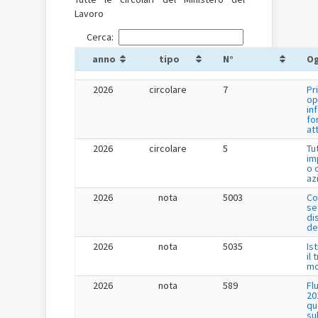
Lavoro
Cerca:
anno
tipo
N°
O
2026
circolare
7
Pr
op
in
fo
at
2026
circolare
5
Tu
im
o 
az
2026
nota
5003
Co
se
di
de
2026
nota
5035
Is
il
mo
2026
nota
589
Fl
20
qu
su