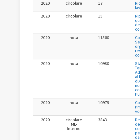
2020
circolare
17
Ri
la
2020
circolare
15
Ri
qu
de
co
2020
nota
11560
Co
Se
or
re
co
2020
nota
10980
St
Te
Ad
al
di
no
co
Pu
2020
nota
10979
Co
ri
vo
2020
circolare
3843
De
ML-
de
Interno
co
pe
da