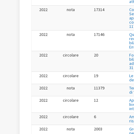
at
2022
nota
17314
Co
Se
app
co
11
2022
nota
17146
Qu
re
bi
En
2022
circolare
20
Fo
bi
ad
31
2022
circolare
19
Le
de
2022
nota
11379
Te
di
2022
circolare
12
Ap
liv
in
2022
circolare
6
Am
ri
2022
nota
2003
Gr
pe