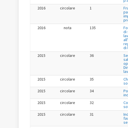
p.s
2016
circolare
1
Fr
pa
im
pr
2016
nota
135
Fo
di
la
al
re
di
2015
circolare
36
Se
sa
op
Dir
la
2015
circolare
35
Ch
so
2015
circolare
34
Po
in
2015
circolare
32
Co
so
2015
circolare
31
In
fa
se