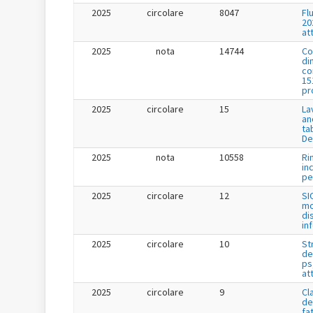
2025
circolare
8047
Fl
20
at
2025
nota
14744
Co
di
co
15
pr
2025
circolare
15
La
an
ta
De
2025
nota
10558
Ri
in
per
2025
circolare
12
SI
mo
di
in
2025
circolare
10
St
de
ps
at
2025
circolare
9
Cl
de
fa