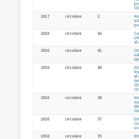
pr
CI
2017
circolare
2
Am
in
po
2016
circolare
42
Ca
st
al
2016
circolare
41
Ot
sa
op
2016
circolare
40
Is
tr
al
la
20
ci
2016
circolare
38
In
su
de
si
2016
circolare
37
Ex
co
so
2016
circolare
35
In