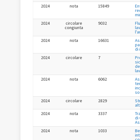
2024
nota
15849
En
re
mi
2024
circolare
9032
Fl
congiunta
la
l'
2024
nota
16631
As
pa
di
2024
circolare
7
Pr
si
de
la
2024
nota
6062
As
te
in
so
2024
circolare
2829
St
al
2024
nota
3337
Tr
di
As
2024
nota
1033
Be
in
co