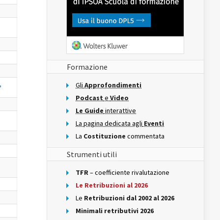
Formazione
,
Gli
Approfondimenti
Podcast
e
Video
Le Guide
interattive
La pagina dedicata agli
Eventi
La
Costituzione
commentata
Strumenti utili
TFR
– coefficiente rivalutazione
Le Retribuzioni al 2026
Le
Retribuzioni dal 2002 al 2026
Minimali retributivi 2026