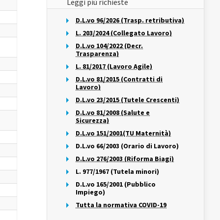
Leggi più richieste
D.L.vo 96/2026 (Trasp. retributiva)
L. 203/2024 (Collegato Lavoro)
D.L.vo 104/2022 (Decr.
Trasparenza)
L. 81/2017 (Lavoro Agile)
à
D.L.vo 81/2015 (Contratti di
Lavoro)
D.L.vo 23/2015 (Tutele Crescenti)
D.L.vo 81/2008 (Salute e
Sicurezza)
D.L.vo 151/2001(TU Maternità)
D.L.vo 66/2003 (Orario di Lavoro)
D.L.vo 276/2003 (Riforma Biagi)
L. 977/1967 (Tutela minori)
D.L.vo 165/2001 (Pubblico
Impiego)
Tutta la normativa COVID-19