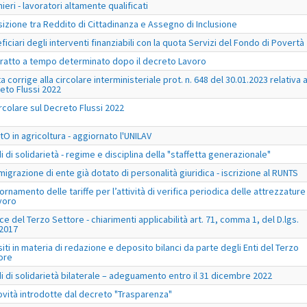
ieri - lavoratori altamente qualificati
sizione tra Reddito di Cittadinanza e Assegno di Inclusione
ficiari degli interventi finanziabili con la quota Servizi del Fondo di Povertà
ratto a tempo determinato dopo il decreto Lavoro
a corrige alla circolare interministeriale prot. n. 648 del 30.01.2023 relativa a
eto Flussi 2022
ircolare sul Decreto Flussi 2022
tO in agricoltura - aggiornato l'UNILAV
i di solidarietà - regime e disciplina della "staffetta generazionale"
migrazione di ente già dotato di personalità giuridica - iscrizione al RUNTS
ornamento delle tariffe per l’attività di verifica periodica delle attrezzature
avoro
ce del Terzo Settore - chiarimenti applicabilità art. 71, comma 1, del D.lgs.
2017
iti in materia di redazione e deposito bilanci da parte degli Enti del Terzo
ore
i di solidarietà bilaterale – adeguamento entro il 31 dicembre 2022
ovità introdotte dal decreto "Trasparenza"