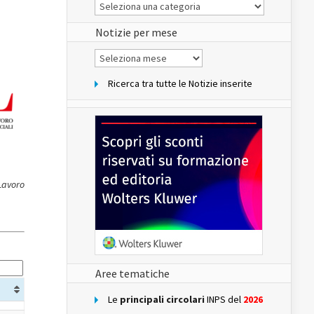
Le
Notizie
del
sito
Notizie per mese
Notizie
per
mese
Ricerca tra tutte le Notizie inserite
 Lavoro
Aree tematiche
Le
principali circolari
INPS del
2026