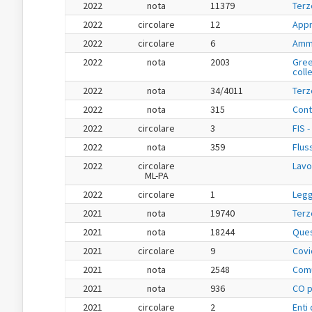
2022
nota
11379
Terz
2022
circolare
12
Appr
2022
circolare
6
Ammo
2022
nota
2003
Gree
colle
2022
nota
34/4011
Terz
2022
nota
315
Cont
2022
circolare
3
FIS 
2022
nota
359
Flus
2022
circolare
Lavo
ML-PA
2022
circolare
1
Legg
2021
nota
19740
Terz
2021
nota
18244
Ques
2021
circolare
9
Covi
2021
nota
2548
Comu
2021
nota
936
CO pe
2021
circolare
2
Enti