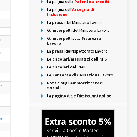
La pagina sulla
Patente a crediti
La pagina sull'
Assegno di
Inclusione
La
prassi
del Ministero Lavoro
Gli
interpelli
del Ministero Lavoro
Gli
interpelli
sulla
Sicurezza
on
Lavoro
La
prassi
dell'Ispettorato Lavoro
on
Le
circolari/messaggi
dell'INPS
Le
circolari
dell'INAIL
Le
Sentenze di Cassazione
Lavoro
Notizie sugli
Ammortizzatori
le
Sociali
La
pagina
delle
Dimissioni online
va