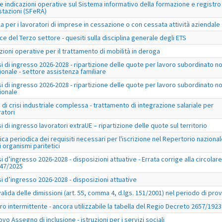
e indicazioni operative sul Sistema informativo della formazione e registro
stazioni (SFeRA)
la per i lavoratori di imprese in cessazione o con cessata attività aziendale
ce del Terzo settore - quesiti sulla disciplina generale degli ETS
uzioni operative per il trattamento di mobilità in deroga
si di ingresso 2026-2028 - ripartizione delle quote per lavoro subordinato n
ionale - settore assistenza familiare
si di ingresso 2026-2028 - ripartizione delle quote per lavoro subordinato n
ionale
 di crisi industriale complessa - trattamento di integrazione salariale per
ratori
si di ingresso lavoratori extraUE – ripartizione delle quote sul territorio
fica periodica dei requisiti necessari per l'iscrizione nel Repertorio naziona
i organismi paritetici
si d’ingresso 2026-2028 - disposizioni attuative - Errata corrige alla circolare
047/2025
si d’ingresso 2026-2028 - disposizioni attuative
alida delle dimissioni (art. 55, comma 4, d.lgs. 151/2001) nel periodo di pro
ro intermittente - ancora utilizzabile la tabella del Regio Decreto 2657/1923
ovo Assegno di inclusione - istruzioni per i servizi sociali