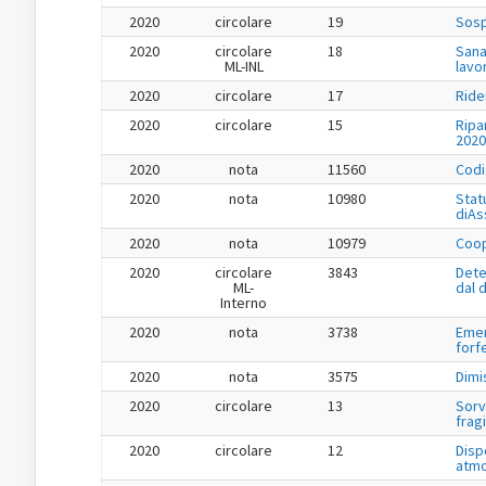
2020
circolare
19
Sosp
2020
circolare
18
Sana
ML-INL
lavo
2020
circolare
17
Ride
2020
circolare
15
Ripa
2020
2020
nota
11560
Codi
2020
nota
10980
Stat
diAs
2020
nota
10979
Coop
2020
circolare
3843
Dete
ML-
dal 
Interno
2020
nota
3738
Emer
forf
2020
nota
3575
Dimi
2020
circolare
13
Sorv
fragi
2020
circolare
12
Disp
atmo