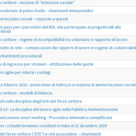
o settore - nozione di “interesse sociale”
endistato di primo livello - chiarimenti interpretativi
rtizzatori sociali – risposte a quesiti
n pass per i percettori del Rdc che partecipano ai progetti utili alla
ttività
o settore - regime di incompatibilità tra volontario e rapporto di lavoro
ratto di rete - comunicazioni dei rapporti di lavoro in regime di codatorialit
- chiarimenti procedurali
si di ingresso per stranieri - attribuzione delle quote
ro agile per ridurre i contagi
e bilancio 2022 - prime linee di indirizzo in materia di ammortizzatori sociali
o settore - modelli di bilancio
iti sulla disciplina degli Enti del Terzo settore
d-19 - La disciplina del lavoro agile nella Pubblica Amministrazione
nicazione smart working - Procedura telematica semplificata
r i cittadini britannici residenti in Italia al 31 dicembre 2020
 del Terzo settore (“ETS”) e reti associative – chiarimenti