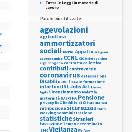
Tutte le Leggi in materia di
Lavoro
Parole più utilizzate
agevolazioni
no
agricoltura
ammortizzatori
ti
sociali
Appalto
ANPAL
artigiani
.”
CCNL
assegno unico
cigo
CIG in deroga
contratto collettivo
cigs
congedo
contributi
controversie
coronavirus
detassazione
Disabili
fiscale
formazione
DURC
INL
Jobs Act
infortuni
Lavoro
Licenziamento
Agile
Malattia
Pensione
PA
maternità
NASPI
privacy
RdC
Reddito di Cittadinanza
sicurezza
retribuzione
Smart
Working
somministrazione
statistiche
Stranieri
tassazione
Tempo determinato
Vigilanza
TFR
Welfare