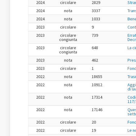
2024
circolare
2829
Stran
2024
nota
3337
Tran
2024
nota
1033
Bene
2023
circolare
9
Cont
2023
circolare
739
Errat
congiunta
Decr
2023
circolare
648
La c
congiunta
2023
nota
462
Pres
2023
circolare
1
Fond
2022
nota
18655
Tras
2022
nota
10912
Aggi
di l
2022
nota
17314
Codi
117/
2022
nota
17146
Ques
sett
2022
circolare
20
Fond
2022
circolare
19
Le n