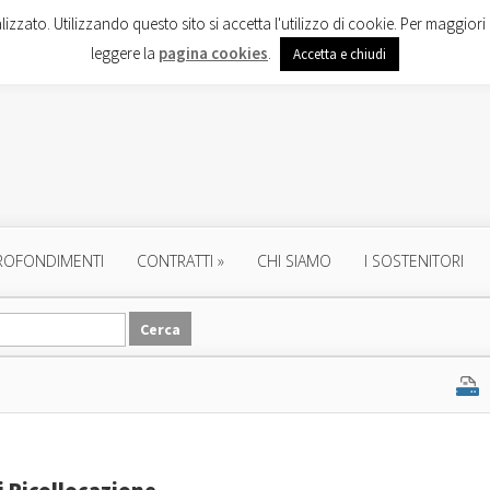
lizzato. Utilizzando questo sito si accetta l'utilizzo di cookie. Per maggiori 
leggere la
pagina cookies
.
Accetta e chiudi
ROFONDIMENTI
CONTRATTI
»
CHI SIAMO
I SOSTENITORI
i Ricollocazione