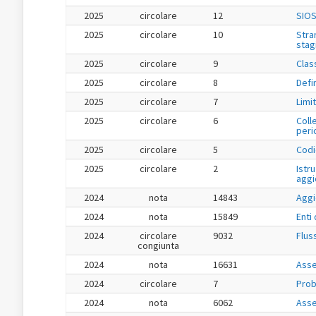
2025
circolare
12
SIOS
2025
circolare
10
Stra
stag
2025
circolare
9
Class
2025
circolare
8
Defi
2025
circolare
7
Limit
2025
circolare
6
Coll
peri
2025
circolare
5
Codi
2025
circolare
2
Istru
aggi
2024
nota
14843
Aggi
2024
nota
15849
Enti
2024
circolare
9032
Flus
congiunta
2024
nota
16631
Asse
2024
circolare
7
Prob
2024
nota
6062
Asse