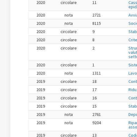
2020
circolare
11
Cass
epid
2020
nota
2721
Avvi
2020
nota
8115
Soci
2020
circolare
9
Stab
2020
circolare
8
Crit
2020
circolare
2
Stru
valu
setto
2020
circolare
1
Sist
2020
nota
1311
Lavo
2019
circolare
18
Cont
2019
circolare
17
Ridu
2019
circolare
16
Cont
2019
circolare
15
Stab
2019
nota
2761
Depo
2019
nota
9204
Ripa
asso
2019
circolare
13
Codi