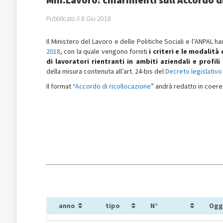
Pubblicato il 8 Giu 2018
Il Ministero del Lavoro e delle Politiche Sociali e l’ANPAL 
2018
, con la quale vengono forniti
i criteri e le modalità
di lavoratori rientranti in ambiti aziendali e profili
della misura contenuta all’art. 24-bis del
Decreto legislativo
Il format “
Accordo di ricollocazione
” andrà redatto in coere
anno
tipo
N°
Ogg