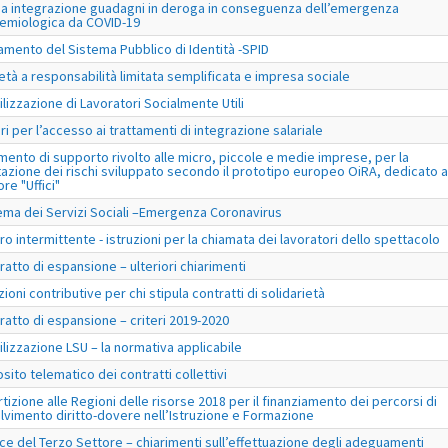
a integrazione guadagni in deroga in conseguenza dell’emergenza
emiologica da COVID-19
amento del Sistema Pubblico di Identità -SPID
età a responsabilità limitata semplificata e impresa sociale
ilizzazione di Lavoratori Socialmente Utili
eri per l’accesso ai trattamenti di integrazione salariale
mento di supporto rivolto alle micro, piccole e medie imprese, per la
tazione dei rischi sviluppato secondo il prototipo europeo OiRA, dedicato a
re "Uffici"
ema dei Servizi Sociali –Emergenza Coronavirus
ro intermittente - istruzioni per la chiamata dei lavoratori dello spettacolo
ratto di espansione – ulteriori chiarimenti
zioni contributive per chi stipula contratti di solidarietà
ratto di espansione – criteri 2019-2020
ilizzazione LSU – la normativa applicabile
sito telematico dei contratti collettivi
rtizione alle Regioni delle risorse 2018 per il finanziamento dei percorsi di
lvimento diritto-dovere nell’Istruzione e Formazione
ce del Terzo Settore – chiarimenti sull’effettuazione degli adeguamenti