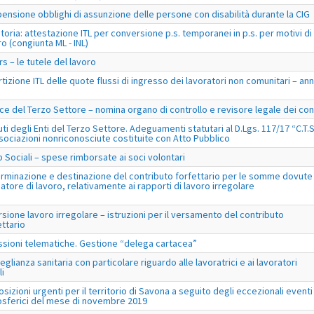
ensione obblighi di assunzione delle persone con disabilità durante la CIG
toria: attestazione ITL per conversione p.s. temporanei in p.s. per motivi di
ro (congiunta ML - INL)
rs – le tutele del lavoro
rtizione ITL delle quote flussi di ingresso dei lavoratori non comunitari – an
ce del Terzo Settore – nomina organo di controllo e revisore legale dei con
uti degli Enti del Terzo Settore. Adeguamenti statutari al D.Lgs. 117/17 “C.T.S
sociazioni nonriconosciute costituite con Atto Pubblico
 Sociali – spese rimborsate ai soci volontari
rminazione e destinazione del contributo forfettario per le somme dovute
datore di lavoro, relativamente ai rapporti di lavoro irregolare
sione lavoro irregolare – istruzioni per il versamento del contributo
ettario
ssioni telematiche. Gestione “delega cartacea”
eglianza sanitaria con particolare riguardo alle lavoratrici e ai lavoratori
li
osizioni urgenti per il territorio di Savona a seguito degli eccezionali eventi
sferici del mese di novembre 2019