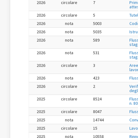
2026
circolare
7
Prim
atte
2026
circolare
5
Tute
2026
nota
5003
Codi
2026
nota
5035
Istr
2026
nota
589
Flus
stag
2026
nota
531
Flus
stag
2026
circolare
3
Aree
lavo
2026
nota
423
Flus
2026
circolare
2
Veri
degl
2025
circolare
8524
Flus
n. 8
2025
circolare
8047
Flus
2025
nota
14744
Conv
2025
circolare
15
Lavo
2025
nota
10558
Rinn