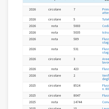
2026
circolare
7
Prim
atte
2026
circolare
5
Tute
2026
nota
5003
Codi
2026
nota
5035
Istr
2026
nota
589
Flus
stag
2026
nota
531
Flus
stag
2026
circolare
3
Aree
lavo
2026
nota
423
Flus
2026
circolare
2
Veri
degl
2025
circolare
8524
Flus
n. 8
2025
circolare
8047
Flus
2025
nota
14744
Conv
2025
circolare
15
Lavo