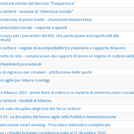
ovità introdotte dal decreto "Trasparenza"
o settore - nozione di “interesse sociale”
endistato di primo livello - chiarimenti interpretativi
rtizzatori sociali – risposte a quesiti
n pass per i percettori del Rdc che partecipano ai progetti utili alla
ttività
o settore - regime di incompatibilità tra volontario e rapporto di lavoro
ratto di rete - comunicazioni dei rapporti di lavoro in regime di codatorialit
- chiarimenti procedurali
si di ingresso per stranieri - attribuzione delle quote
ro agile per ridurre i contagi
e bilancio 2022 - prime linee di indirizzo in materia di ammortizzatori sociali
o settore - modelli di bilancio
iti sulla disciplina degli Enti del Terzo settore
d-19 - La disciplina del lavoro agile nella Pubblica Amministrazione
nicazione smart working - Procedura telematica semplificata
r i cittadini britannici residenti in Italia al 31 dicembre 2020