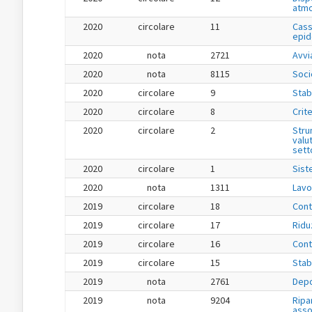
atmo
2020
circolare
11
Cass
epid
2020
nota
2721
Avvi
2020
nota
8115
Soci
2020
circolare
9
Stab
2020
circolare
8
Crit
2020
circolare
2
Stru
valu
setto
2020
circolare
1
Sist
2020
nota
1311
Lavo
2019
circolare
18
Cont
2019
circolare
17
Ridu
2019
circolare
16
Cont
2019
circolare
15
Stab
2019
nota
2761
Depo
2019
nota
9204
Ripa
asso