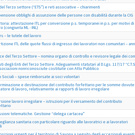
 del Terzo settore (“ETS”) e reti associative – chiarimenti
ensione obblighi di assunzione delle persone con disabilità durante la CIG
toria: attestazione ITL per conversione p.s. temporanei in p.s. per motivi di
ro (congiunta ML - INL)
rs – le tutele del lavoro
rtizione ITL delle quote flussi di ingresso dei lavoratori non comunitari – an
ce del Terzo Settore – nomina organo di controllo e revisore legale dei con
uti degli Enti del Terzo Settore. Adeguamenti statutari al D.Lgs. 117/17 “C.T.S
sociazioni nonriconosciute costituite con Atto Pubblico
 Sociali – spese rimborsate ai soci volontari
rminazione e destinazione del contributo forfettario per le somme dovute
datore di lavoro, relativamente ai rapporti di lavoro irregolare
sione lavoro irregolare – istruzioni per il versamento del contributo
ettario
ssioni telematiche. Gestione “delega cartacea”
eglianza sanitaria con particolare riguardo alle lavoratrici e ai lavoratori
li
osizioni urgenti per il territorio di Savona a seguito degli eccezionali eventi