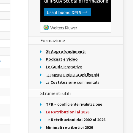
Formazione
Gli
Approfondimenti
Podcast
e
Video
,
Le Guide
interattive
La pagina dedicata agli
Eventi
La
Costituzione
commentata
Strumenti utili
TFR
– coefficiente rivalutazione
Le Retribuzioni al 2026
Le
Retribuzioni dal 2002 al 2026
Minimali retributivi 2026