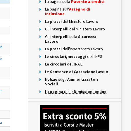
La pagina sulla
Patente a crediti
La pagina sull'
Assegno di
Inclusione
La
prassi
del Ministero Lavoro
Gli
interpelli
del Ministero Lavoro
Gli
interpelli
sulla
Sicurezza
Lavoro
on
La
prassi
dell'Ispettorato Lavoro
Le
circolari/messaggi
dell'INPS
on
Le
circolari
dell'INAIL
Le
Sentenze di Cassazione
Lavoro
Notizie sugli
Ammortizzatori
Sociali
le
La
pagina
delle
Dimissioni online
va