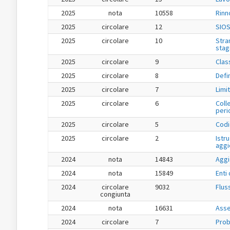
2025
nota
10558
Rinn
2025
circolare
12
SIOS
2025
circolare
10
Stra
stag
2025
circolare
9
Class
2025
circolare
8
Defi
2025
circolare
7
Limit
2025
circolare
6
Coll
peri
2025
circolare
5
Codi
2025
circolare
2
Istru
aggi
2024
nota
14843
Aggi
2024
nota
15849
Enti
2024
circolare
9032
Flus
congiunta
2024
nota
16631
Asse
2024
circolare
7
Prob