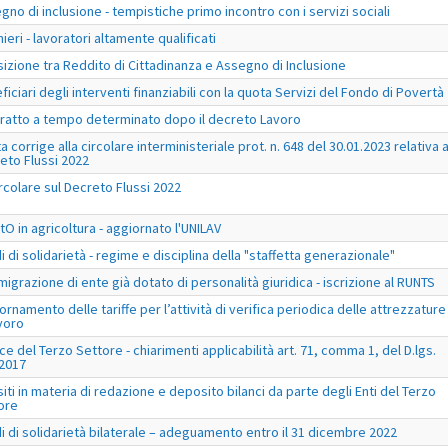
gno di inclusione - tempistiche primo incontro con i servizi sociali
ieri - lavoratori altamente qualificati
sizione tra Reddito di Cittadinanza e Assegno di Inclusione
ficiari degli interventi finanziabili con la quota Servizi del Fondo di Povertà
ratto a tempo determinato dopo il decreto Lavoro
a corrige alla circolare interministeriale prot. n. 648 del 30.01.2023 relativa a
eto Flussi 2022
ircolare sul Decreto Flussi 2022
tO in agricoltura - aggiornato l'UNILAV
i di solidarietà - regime e disciplina della "staffetta generazionale"
migrazione di ente già dotato di personalità giuridica - iscrizione al RUNTS
ornamento delle tariffe per l’attività di verifica periodica delle attrezzature
avoro
ce del Terzo Settore - chiarimenti applicabilità art. 71, comma 1, del D.lgs.
2017
iti in materia di redazione e deposito bilanci da parte degli Enti del Terzo
ore
i di solidarietà bilaterale – adeguamento entro il 31 dicembre 2022