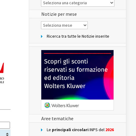
Le
Notizie
del
sito
Notizie per mese
Notizie
per
mese
Ricerca tra tutte le Notizie inserite
Aree tematiche
Le
principali circolari
INPS del
2026