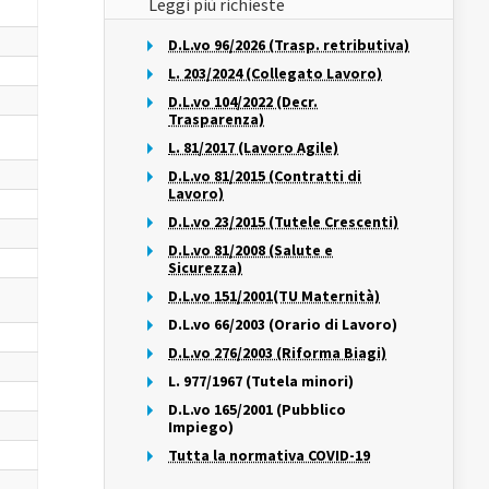
Leggi più richieste
D.L.vo 96/2026 (Trasp. retributiva)
L. 203/2024 (Collegato Lavoro)
D.L.vo 104/2022 (Decr.
Trasparenza)
L. 81/2017 (Lavoro Agile)
D.L.vo 81/2015 (Contratti di
Lavoro)
à
D.L.vo 23/2015 (Tutele Crescenti)
D.L.vo 81/2008 (Salute e
Sicurezza)
D.L.vo 151/2001(TU Maternità)
D.L.vo 66/2003 (Orario di Lavoro)
D.L.vo 276/2003 (Riforma Biagi)
L. 977/1967 (Tutela minori)
D.L.vo 165/2001 (Pubblico
Impiego)
Tutta la normativa COVID-19