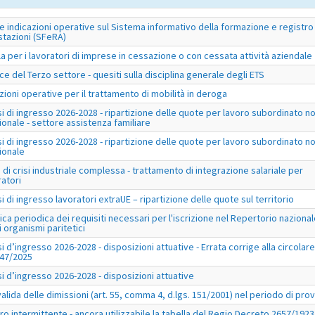
e indicazioni operative sul Sistema informativo della formazione e registro
stazioni (SFeRA)
la per i lavoratori di imprese in cessazione o con cessata attività aziendale
ce del Terzo settore - quesiti sulla disciplina generale degli ETS
uzioni operative per il trattamento di mobilità in deroga
si di ingresso 2026-2028 - ripartizione delle quote per lavoro subordinato n
ionale - settore assistenza familiare
si di ingresso 2026-2028 - ripartizione delle quote per lavoro subordinato n
ionale
 di crisi industriale complessa - trattamento di integrazione salariale per
ratori
si di ingresso lavoratori extraUE – ripartizione delle quote sul territorio
fica periodica dei requisiti necessari per l'iscrizione nel Repertorio naziona
i organismi paritetici
si d’ingresso 2026-2028 - disposizioni attuative - Errata corrige alla circolare
047/2025
si d’ingresso 2026-2028 - disposizioni attuative
alida delle dimissioni (art. 55, comma 4, d.lgs. 151/2001) nel periodo di pro
ro intermittente - ancora utilizzabile la tabella del Regio Decreto 2657/1923