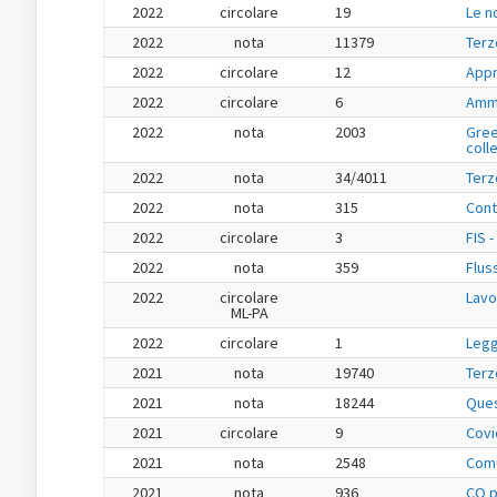
2022
circolare
19
Le n
2022
nota
11379
Terz
2022
circolare
12
Appr
2022
circolare
6
Ammo
2022
nota
2003
Gree
colle
2022
nota
34/4011
Terz
2022
nota
315
Cont
2022
circolare
3
FIS 
2022
nota
359
Flus
2022
circolare
Lavo
ML-PA
2022
circolare
1
Legg
2021
nota
19740
Terz
2021
nota
18244
Ques
2021
circolare
9
Covi
2021
nota
2548
Comu
2021
nota
936
CO pe