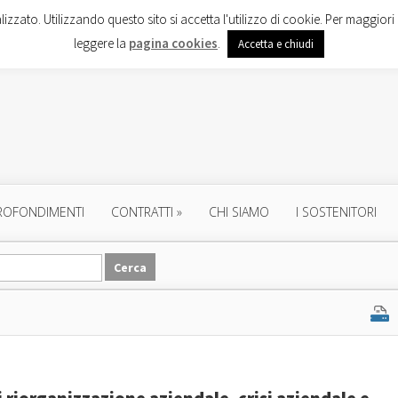
lizzato. Utilizzando questo sito si accetta l'utilizzo di cookie. Per maggiori 
leggere la
pagina cookies
.
Accetta e chiudi
ROFONDIMENTI
CONTRATTI
»
CHI SIAMO
I SOSTENITORI
 riorganizzazione aziendale, crisi aziendale e