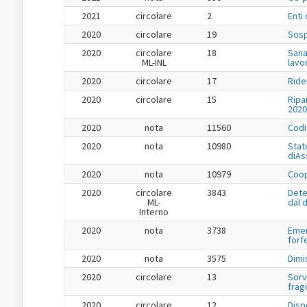
2021
circolare
2
Enti
2020
circolare
19
Sosp
2020
circolare
18
Sana
ML-INL
lavo
2020
circolare
17
Ride
2020
circolare
15
Ripa
2020
2020
nota
11560
Codi
2020
nota
10980
Stat
diAs
2020
nota
10979
Coop
2020
circolare
3843
Dete
ML-
dal 
Interno
2020
nota
3738
Emer
forf
2020
nota
3575
Dimi
2020
circolare
13
Sorv
fragi
2020
circolare
12
Disp