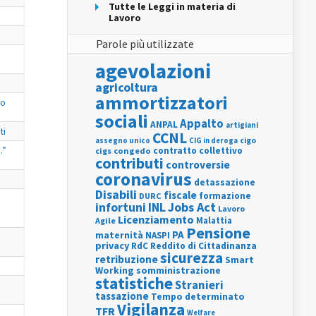
Tutte le Leggi in materia di
Lavoro
Parole più utilizzate
agevolazioni
agricoltura
ammortizzatori
no
sociali
Appalto
ANPAL
artigiani
ti
CCNL
assegno unico
cigo
CIG in deroga
.”
contratto collettivo
cigs
congedo
contributi
controversie
coronavirus
detassazione
Disabili
fiscale
formazione
DURC
INL
Jobs Act
infortuni
Lavoro
Licenziamento
Agile
Malattia
Pensione
PA
maternità
NASPI
privacy
RdC
Reddito di Cittadinanza
sicurezza
retribuzione
Smart
Working
somministrazione
statistiche
Stranieri
tassazione
Tempo determinato
Vigilanza
TFR
Welfare