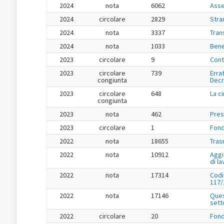
2024
nota
6062
Asse
2024
circolare
2829
Stran
2024
nota
3337
Tran
2024
nota
1033
Bene
2023
circolare
9
Cont
2023
circolare
739
Errat
congiunta
Decr
2023
circolare
648
La c
congiunta
2023
nota
462
Pres
2023
circolare
1
Fond
2022
nota
18655
Tras
2022
nota
10912
Aggi
di l
2022
nota
17314
Codi
117/
2022
nota
17146
Ques
sett
2022
circolare
20
Fond