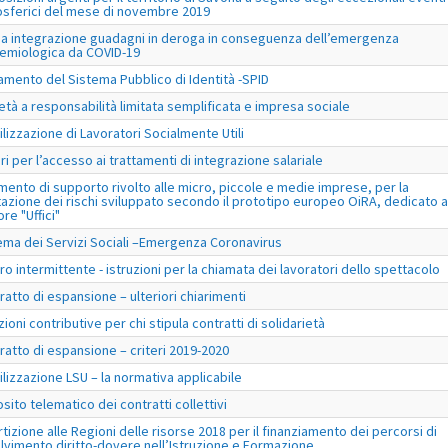
sferici del mese di novembre 2019
a integrazione guadagni in deroga in conseguenza dell’emergenza
emiologica da COVID-19
amento del Sistema Pubblico di Identità -SPID
età a responsabilità limitata semplificata e impresa sociale
ilizzazione di Lavoratori Socialmente Utili
eri per l’accesso ai trattamenti di integrazione salariale
mento di supporto rivolto alle micro, piccole e medie imprese, per la
tazione dei rischi sviluppato secondo il prototipo europeo OiRA, dedicato a
re "Uffici"
ema dei Servizi Sociali –Emergenza Coronavirus
ro intermittente - istruzioni per la chiamata dei lavoratori dello spettacolo
ratto di espansione – ulteriori chiarimenti
zioni contributive per chi stipula contratti di solidarietà
ratto di espansione – criteri 2019-2020
ilizzazione LSU – la normativa applicabile
sito telematico dei contratti collettivi
rtizione alle Regioni delle risorse 2018 per il finanziamento dei percorsi di
lvimento diritto-dovere nell’Istruzione e Formazione