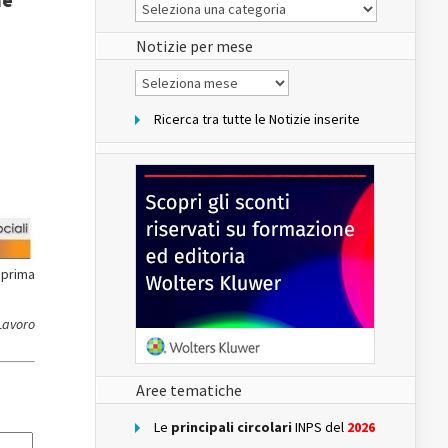
Le
Notizie
del
sito
Notizie per mese
Notizie
per
mese
Ricerca tra tutte le Notizie inserite
 prima
 Lavoro
Aree tematiche
Le
principali circolari
INPS del
2026