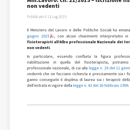
non vedenti
Pubblicato il 13 Lug 2015
Il Ministero del Lavoro e delle Politiche Sociali ha eman
giugno 2015
, con alcuni chiarimenti interpretativi i
fisioterapisti all’Albo professionale Nazionale dei ter
non vedenti
.
In particolare, essendo confluita la figura professi
riabilitazione in quella del fisioterapista, potranno
professionale nazionale, di cui alla
legge n. 29 del 11 gen
vedernti che ne facciano richiesta e precisamente sia i fi
ganno conseguito il displma di laurea sia i terapisti dell
dell’entrata in vigore della
legge n. 42 del 26 febbraio 1999
.