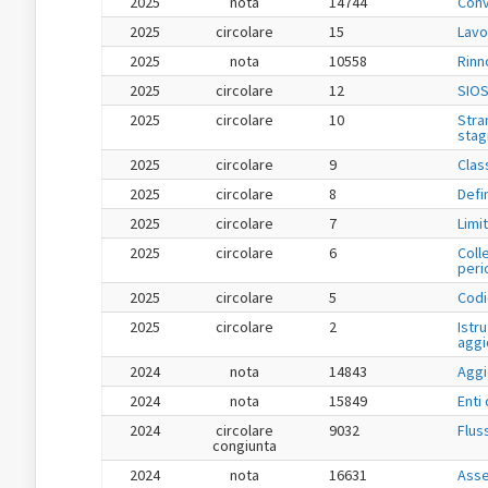
2025
nota
14744
Conv
2025
circolare
15
Lavo
2025
nota
10558
Rinn
2025
circolare
12
SIOS
2025
circolare
10
Stra
stag
2025
circolare
9
Class
2025
circolare
8
Defi
2025
circolare
7
Limit
2025
circolare
6
Coll
peri
2025
circolare
5
Codi
2025
circolare
2
Istru
aggi
2024
nota
14843
Aggi
2024
nota
15849
Enti
2024
circolare
9032
Flus
congiunta
2024
nota
16631
Asse