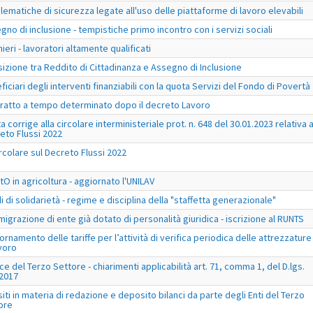
lematiche di sicurezza legate all'uso delle piattaforme di lavoro elevabili
gno di inclusione - tempistiche primo incontro con i servizi sociali
ieri - lavoratori altamente qualificati
sizione tra Reddito di Cittadinanza e Assegno di Inclusione
ficiari degli interventi finanziabili con la quota Servizi del Fondo di Povertà
ratto a tempo determinato dopo il decreto Lavoro
a corrige alla circolare interministeriale prot. n. 648 del 30.01.2023 relativa a
eto Flussi 2022
ircolare sul Decreto Flussi 2022
tO in agricoltura - aggiornato l'UNILAV
i di solidarietà - regime e disciplina della "staffetta generazionale"
migrazione di ente già dotato di personalità giuridica - iscrizione al RUNTS
ornamento delle tariffe per l’attività di verifica periodica delle attrezzature
avoro
ce del Terzo Settore - chiarimenti applicabilità art. 71, comma 1, del D.lgs.
2017
iti in materia di redazione e deposito bilanci da parte degli Enti del Terzo
ore