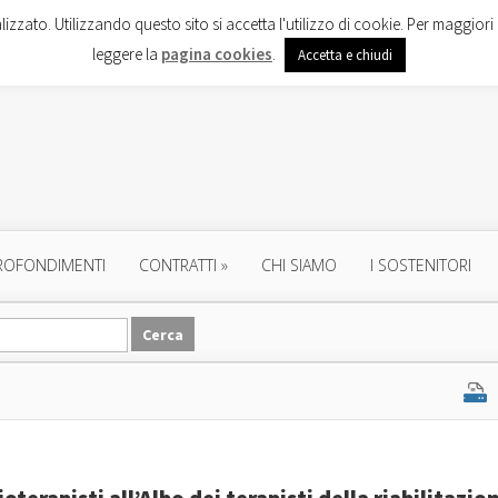
lizzato. Utilizzando questo sito si accetta l'utilizzo di cookie. Per maggiori 
leggere la
pagina cookies
.
Accetta e chiudi
ROFONDIMENTI
CONTRATTI
»
CHI SIAMO
I SOSTENITORI
ioterapisti all’Albo dei terapisti della riabilitazio