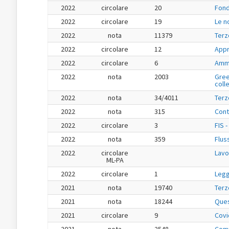
2022
circolare
20
Fond
2022
circolare
19
Le n
2022
nota
11379
Terz
2022
circolare
12
Appr
2022
circolare
6
Ammo
2022
nota
2003
Gree
colle
2022
nota
34/4011
Terz
2022
nota
315
Cont
2022
circolare
3
FIS 
2022
nota
359
Flus
2022
circolare
Lavo
ML-PA
2022
circolare
1
Legg
2021
nota
19740
Terz
2021
nota
18244
Ques
2021
circolare
9
Covi