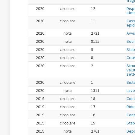
fragi
2020
circolare
12
Disp
atmo
2020
circolare
11
Cass
epid
2020
nota
2721
Avvi
2020
nota
8115
Soci
2020
circolare
9
Stab
2020
circolare
8
Crit
2020
circolare
2
Stru
valu
setto
2020
circolare
1
Sist
2020
nota
1311
Lavo
2019
circolare
18
Cont
2019
circolare
17
Ridu
2019
circolare
16
Cont
2019
circolare
15
Stab
2019
nota
2761
Depo