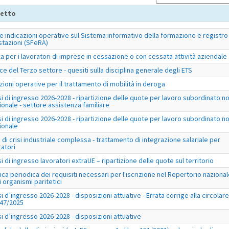
etto
e indicazioni operative sul Sistema informativo della formazione e registro
stazioni (SFeRA)
la per i lavoratori di imprese in cessazione o con cessata attività aziendale
ce del Terzo settore - quesiti sulla disciplina generale degli ETS
uzioni operative per il trattamento di mobilità in deroga
si di ingresso 2026-2028 - ripartizione delle quote per lavoro subordinato n
ionale - settore assistenza familiare
si di ingresso 2026-2028 - ripartizione delle quote per lavoro subordinato n
ionale
 di crisi industriale complessa - trattamento di integrazione salariale per
ratori
si di ingresso lavoratori extraUE – ripartizione delle quote sul territorio
fica periodica dei requisiti necessari per l'iscrizione nel Repertorio naziona
i organismi paritetici
si d’ingresso 2026-2028 - disposizioni attuative - Errata corrige alla circolare
047/2025
si d’ingresso 2026-2028 - disposizioni attuative