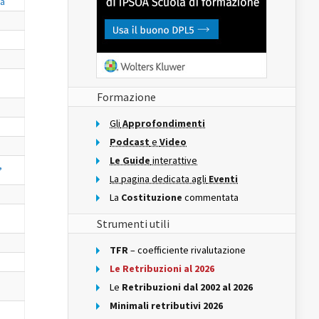
va
Formazione
Gli
Approfondimenti
Podcast
e
Video
Le Guide
interattive
,
La pagina dedicata agli
Eventi
La
Costituzione
commentata
Strumenti utili
TFR
– coefficiente rivalutazione
Le Retribuzioni al 2026
Le
Retribuzioni dal 2002 al 2026
Minimali retributivi 2026