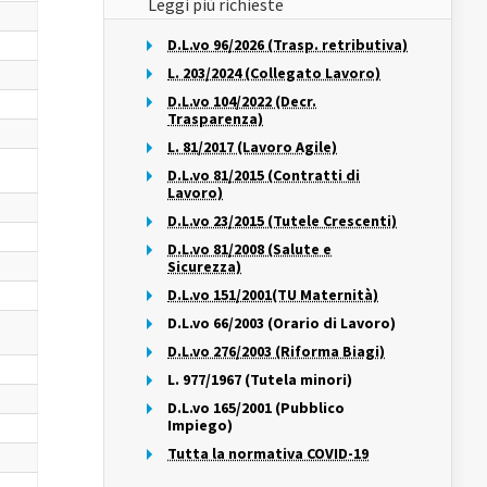
Leggi più richieste
D.L.vo 96/2026 (Trasp. retributiva)
L. 203/2024 (Collegato Lavoro)
D.L.vo 104/2022 (Decr.
Trasparenza)
L. 81/2017 (Lavoro Agile)
D.L.vo 81/2015 (Contratti di
Lavoro)
D.L.vo 23/2015 (Tutele Crescenti)
à
D.L.vo 81/2008 (Salute e
Sicurezza)
D.L.vo 151/2001(TU Maternità)
D.L.vo 66/2003 (Orario di Lavoro)
D.L.vo 276/2003 (Riforma Biagi)
L. 977/1967 (Tutela minori)
D.L.vo 165/2001 (Pubblico
Impiego)
Tutta la normativa COVID-19