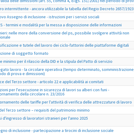
alida delle dimissioni (art. 55, comma 4, d.lgs. 151/2001) nel periodo di pro
ro intermittente - ancora utilizzabile la tabella del Regio Decreto 2657/1923
ovo Assegno di inclusione - istruzioni per i servizi sociali
S - termini e modalità per la messa a disposizione delle informazioni
nieri: nelle more della conversione del ps, possibile svolgere attività non
ionale
ificazione e tutele del lavoro dei ciclo-fattorini delle piattaforme digitali
nzione di soggetto formato
e minimo per il rilascio della DID e la stipula del Patto di servizio
egato lavoro - la circolare operativa (tempo determinato, somministrazione
odo di prova e dimissioni)
ce del Terzo settore - articolo 22 e applicabilità ai comitati
zioni per l'esecuzione in sicurezza di lavori su alberi con funi -
ornamento della circolare n. 23/2016
ornamento delle tariffe per l'attività di verifica delle attrezzature di lavoro
 del Terzo settore – requisiti del patrimonio minimo
si d'ingresso di lavoratori stranieri per l'anno 2025
gno di inclusione - partecipazione a tirocini di inclusione sociale