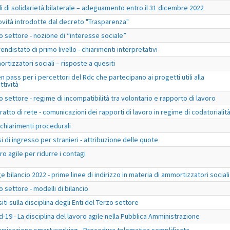
i di solidarietà bilaterale – adeguamento entro il 31 dicembre 2022
ovità introdotte dal decreto "Trasparenza"
o settore - nozione di “interesse sociale”
endistato di primo livello - chiarimenti interpretativi
rtizzatori sociali – risposte a quesiti
n pass per i percettori del Rdc che partecipano ai progetti utili alla
ttività
o settore - regime di incompatibilità tra volontario e rapporto di lavoro
ratto di rete - comunicazioni dei rapporti di lavoro in regime di codatorialit
- chiarimenti procedurali
si di ingresso per stranieri - attribuzione delle quote
ro agile per ridurre i contagi
e bilancio 2022 - prime linee di indirizzo in materia di ammortizzatori sociali
o settore - modelli di bilancio
iti sulla disciplina degli Enti del Terzo settore
d-19 - La disciplina del lavoro agile nella Pubblica Amministrazione