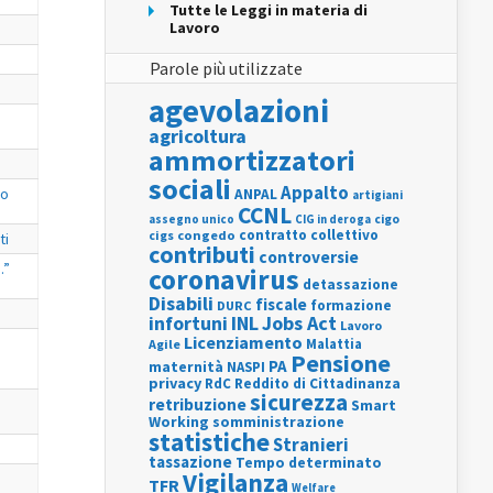
Tutte le Leggi in materia di
Lavoro
Parole più utilizzate
agevolazioni
agricoltura
ammortizzatori
sociali
Appalto
no
ANPAL
artigiani
CCNL
assegno unico
cigo
CIG in deroga
contratto collettivo
cigs
congedo
ti
contributi
controversie
.”
coronavirus
detassazione
Disabili
fiscale
formazione
DURC
INL
Jobs Act
infortuni
Lavoro
Licenziamento
Agile
Malattia
Pensione
PA
maternità
NASPI
privacy
RdC
Reddito di Cittadinanza
sicurezza
retribuzione
Smart
Working
somministrazione
statistiche
Stranieri
tassazione
Tempo determinato
Vigilanza
TFR
Welfare