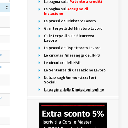
La pagina sulla
Patente a crediti
La pagina sull'
Assegno di
Inclusione
La
prassi
del Ministero Lavoro
Gli
interpelli
del Ministero Lavoro
Gli
interpelli
sulla
Sicurezza
Lavoro
La
prassi
dell'Ispettorato Lavoro
on
Le
circolari/messaggi
dell'INPS
Le
circolari
dell'INAIL
on
Le
Sentenze di Cassazione
Lavoro
Notizie sugli
Ammortizzatori
Sociali
La
pagina
delle
Dimissioni online
le