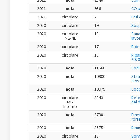
2021
nota
2548
Comu
2021
nota
936
CO pe
2021
circolare
2
Enti
2020
circolare
19
Sosp
2020
circolare
18
Sana
ML-INL
lavo
2020
circolare
17
Ride
2020
circolare
15
Ripa
2020
2020
nota
11560
Codi
2020
nota
10980
Stat
diAs
2020
nota
10979
Coop
2020
circolare
3843
Dete
ML-
dal 
Interno
2020
nota
3738
Emer
forf
2020
nota
3575
Dimi
2020
circolare
13
Sorv