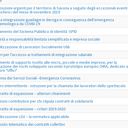
li
osizioni urgenti per il territorio di Savona a seguito degli eccezionali eventi
sferici del mese di novembre 2019
a integrazione guadagni in deroga in conseguenza dell’emergenza
emiologica da COVID-19
amento del Sistema Pubblico di Identità -SPID
età a responsabilità limitata semplificata e impresa sociale
ilizzazione di Lavoratori Socialmente Utili
eri per l’accesso ai trattamenti di integrazione salariale
mento di supporto rivolto alle micro, piccole e medie imprese, per la
tazione dei rischi sviluppato secondo il prototipo europeo OiRA, dedicato a
re "Uffici"
ema dei Servizi Sociali –Emergenza Coronavirus
ro intermittente - istruzioni per la chiamata dei lavoratori dello spettacolo
ratto di espansione – ulteriori chiarimenti
zioni contributive per chi stipula contratti di solidarietà
ratto di espansione – criteri 2019-2020
ilizzazione LSU – la normativa applicabile
sito telematico dei contratti collettivi