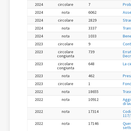
2024
circolare
7
Prob
2024
nota
6062
Asse
2024
circolare
2829
Stran
2024
nota
3337
Tran
2024
nota
1033
Bene
2023
circolare
9
Cont
2023
circolare
739
Errat
congiunta
Decr
2023
circolare
648
La c
congiunta
2023
nota
462
Pres
2023
circolare
1
Fond
2022
nota
18655
Tras
2022
nota
10912
Aggi
di l
2022
nota
17314
Codi
117/
2022
nota
17146
Ques
sett