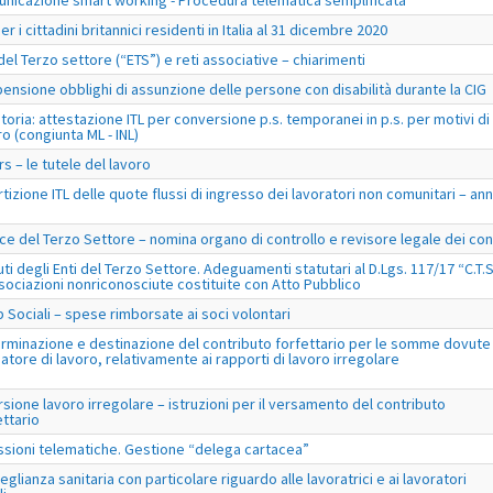
nicazione smart working - Procedura telematica semplificata
r i cittadini britannici residenti in Italia al 31 dicembre 2020
 del Terzo settore (“ETS”) e reti associative – chiarimenti
ensione obblighi di assunzione delle persone con disabilità durante la CIG
toria: attestazione ITL per conversione p.s. temporanei in p.s. per motivi di
ro (congiunta ML - INL)
rs – le tutele del lavoro
rtizione ITL delle quote flussi di ingresso dei lavoratori non comunitari – an
ce del Terzo Settore – nomina organo di controllo e revisore legale dei con
uti degli Enti del Terzo Settore. Adeguamenti statutari al D.Lgs. 117/17 “C.T.S
sociazioni nonriconosciute costituite con Atto Pubblico
 Sociali – spese rimborsate ai soci volontari
rminazione e destinazione del contributo forfettario per le somme dovute
datore di lavoro, relativamente ai rapporti di lavoro irregolare
sione lavoro irregolare – istruzioni per il versamento del contributo
ettario
ssioni telematiche. Gestione “delega cartacea”
eglianza sanitaria con particolare riguardo alle lavoratrici e ai lavoratori