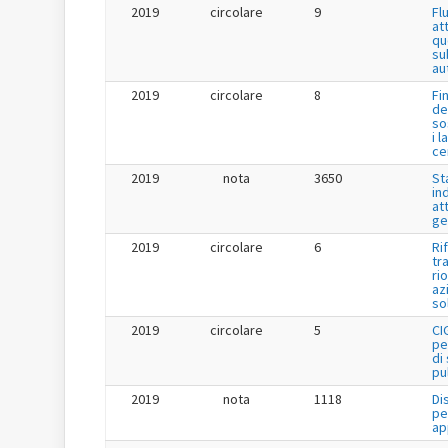
2019
circolare
9
Fl
at
qu
su
au
2019
circolare
8
Fi
de
so
i l
ce
2019
nota
3650
St
in
at
ge
2019
circolare
6
Ri
tr
ri
az
so
2019
circolare
5
CI
pe
di
pu
2019
nota
1118
Di
pe
ap