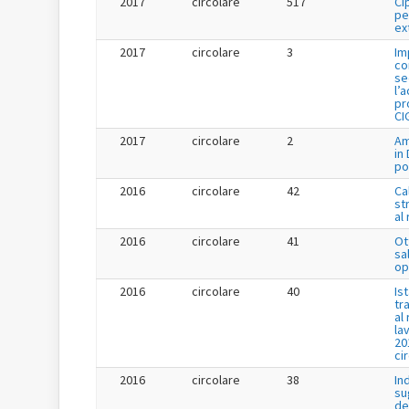
2017
circolare
517
Ci
pe
ex
2017
circolare
3
Im
co
se
l’
pr
CI
2017
circolare
2
Am
in
po
2016
circolare
42
Ca
st
al
2016
circolare
41
Ot
sa
op
2016
circolare
40
Is
tr
al
la
20
ci
2016
circolare
38
In
su
de