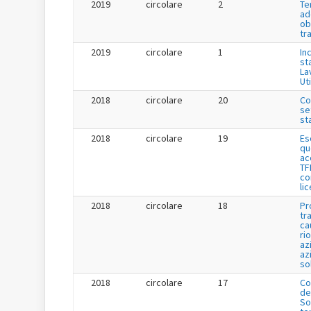
2019
circolare
2
Te
ad
ob
tr
2019
circolare
1
Inc
st
La
Uti
2018
circolare
20
Co
se
st
2018
circolare
19
Es
qu
ac
TF
co
li
2018
circolare
18
Pr
tr
ca
ri
az
az
so
2018
circolare
17
Co
de
So