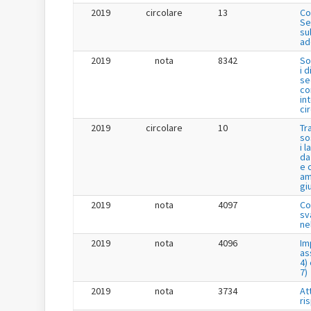
2019
circolare
13
Co
Se
su
ad
2019
nota
8342
So
i 
se
co
in
ci
2019
circolare
10
Tr
so
i 
da
e 
am
gi
2019
nota
4097
Co
sv
ne
2019
nota
4096
Im
as
4) 
7)
2019
nota
3734
Att
ri