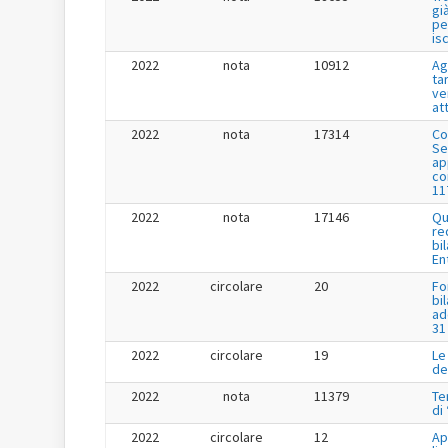
gi
pe
is
2022
nota
10912
Ag
tar
ve
at
2022
nota
17314
Co
Se
app
co
11
2022
nota
17146
Qu
re
bi
En
2022
circolare
20
Fo
bi
ad
31
2022
circolare
19
Le
de
2022
nota
11379
Te
di
2022
circolare
12
Ap