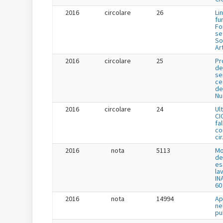
2016
circolare
26
Li
fu
Fo
se
So
Ar
2016
circolare
25
Pr
de
se
ce
de
Nu
2016
circolare
24
Ul
CI
fa
co
cir
2016
nota
5113
Mo
de
es
la
IN
60
2016
nota
14994
Ap
ne
pu