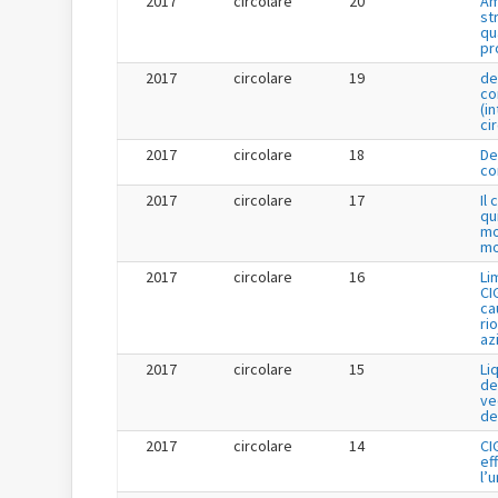
2017
circolare
20
Am
st
qu
pr
2017
circolare
19
de
co
(i
ci
2017
circolare
18
De
co
2017
circolare
17
Il
qu
mo
mo
2017
circolare
16
Li
CI
cau
ri
az
2017
circolare
15
Li
de
ve
de
2017
circolare
14
CI
ef
l’