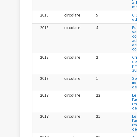
at
mo
2018
circolare
5
CI
ed
2018
circolare
4
Es
ve
co
ad
az
co
2018
circolare
2
Cr
de
pe
20
2018
circolare
1
Se
in
de
2017
circolare
22
Le
l’
re
de
2017
circolare
21
Le
l’
re
de