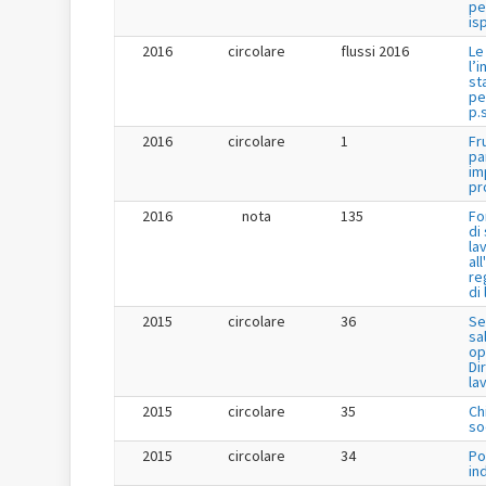
pe
is
2016
circolare
flussi 2016
Le
l’
st
pe
p.s
2016
circolare
1
Fr
pa
im
pr
2016
nota
135
Fo
di
la
al
re
di
2015
circolare
36
Se
sa
op
Dir
la
2015
circolare
35
Ch
so
2015
circolare
34
Po
in