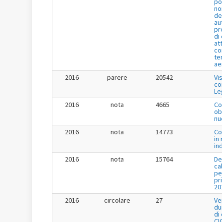
po
no
de
au
pr
di
at
co
te
ae
2016
parere
20542
Vi
co
Le
2016
nota
4665
Co
ob
nu
2016
nota
14773
Co
in
in
2016
nota
15764
De
ca
pe
pr
20
2016
circolare
27
Ve
du
di
CI