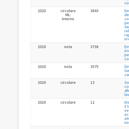
vo
2020
circolare
3843
De
ML-
de
Interno
co
pe
da
re
ra
ir
2020
nota
3738
Em
ir
pe
co
2020
nota
3575
Di
Ge
ca
2020
circolare
13
So
co
all
lav
2020
circolare
12
Di
il
se
ec
at
no