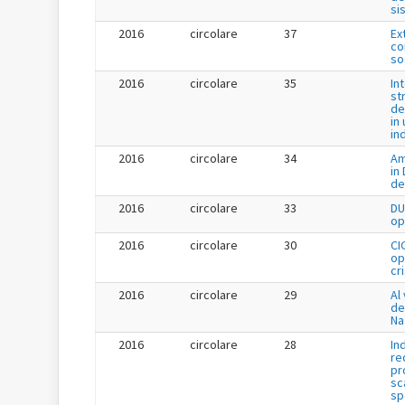
si
2016
circolare
37
Ex
co
so
2016
circolare
35
In
st
de
in 
in
2016
circolare
34
Am
in
de
2016
circolare
33
DU
op
2016
circolare
30
CI
op
cr
2016
circolare
29
Al 
de
Na
2016
circolare
28
In
re
pr
sc
sp