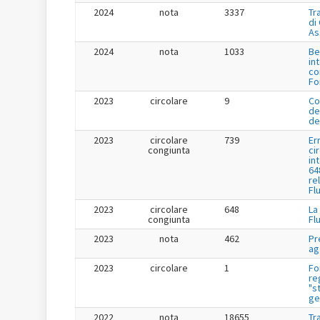
2024
nota
3337
Tr
di
As
2024
nota
1033
Be
in
co
Fo
2023
circolare
9
Co
de
de
2023
circolare
739
Er
congiunta
ci
in
64
re
Fl
2023
circolare
648
La
congiunta
Fl
2023
nota
462
Pr
ag
2023
circolare
1
Fo
re
"s
ge
2022
nota
18655
Tr