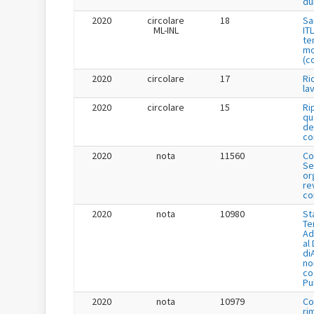
du
2020
circolare
18
Sa
ML-INL
IT
te
mo
(c
2020
circolare
17
Ri
la
2020
circolare
15
Ri
qu
de
co
2020
nota
11560
Co
Se
or
re
co
2020
nota
10980
St
Te
Ad
al
di
no
co
Pu
2020
nota
10979
Co
ri