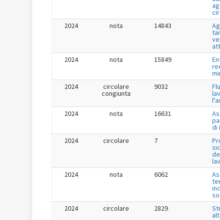
ag
ci
2024
nota
14843
Ag
tar
ve
at
2024
nota
15849
En
re
mi
2024
circolare
9032
Fl
congiunta
la
l'
2024
nota
16631
As
pa
di
2024
circolare
7
Pr
si
de
la
2024
nota
6062
As
te
in
so
2024
circolare
2829
St
al