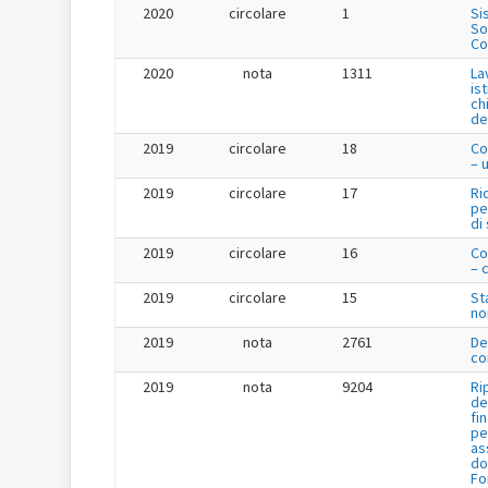
2020
circolare
1
Si
So
Co
2020
nota
1311
La
is
ch
de
2019
circolare
18
Co
– 
2019
circolare
17
Ri
pe
di
2019
circolare
16
Co
– 
2019
circolare
15
St
no
2019
nota
2761
De
co
2019
nota
9204
Ri
de
fi
pe
as
do
Fo