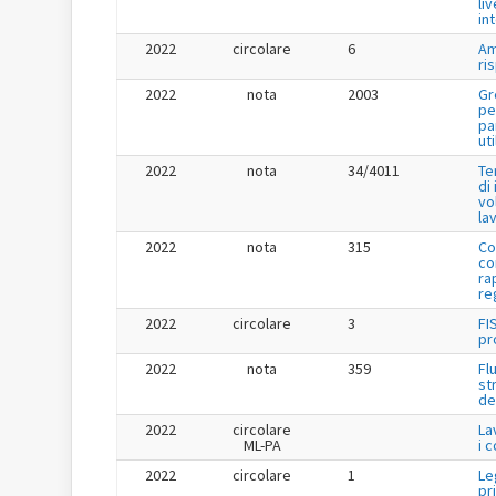
liv
in
2022
circolare
6
Am
ri
2022
nota
2003
Gr
pe
pa
uti
2022
nota
34/4011
Te
di
vo
la
2022
nota
315
Co
co
ra
re
2022
circolare
3
FI
pr
2022
nota
359
Fl
st
de
2022
circolare
La
ML-PA
i 
2022
circolare
1
Le
pr