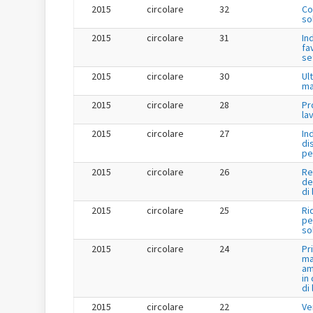
2015
circolare
32
Co
so
2015
circolare
31
In
fa
se
2015
circolare
30
Ul
ma
2015
circolare
28
Pr
la
2015
circolare
27
In
di
pe
2015
circolare
26
Re
de
di
2015
circolare
25
Ri
per
so
2015
circolare
24
Pr
ma
am
in
di
2015
circolare
22
Ve