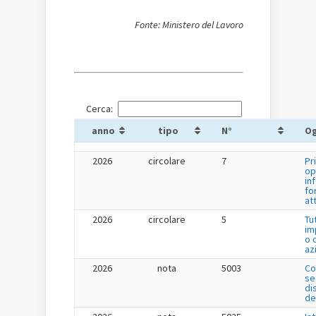
Fonte: Ministero del Lavoro
Cerca:
anno
tipo
N°
O
2026
circolare
7
Pr
op
in
fo
at
2026
circolare
5
Tu
im
o 
az
2026
nota
5003
Co
se
di
de