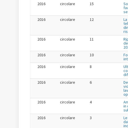
2016
circolare
15
So
fa
se
2016
circolare
12
La
te
di
ri
2016
circolare
11
Ri
de
20
2016
circolare
10
Fo
in
2016
circolare
8
Ul
co
di
2016
circolare
6
De
vi
la
op
2016
circolare
4
Am
in
su
2016
circolare
3
Le
da
in