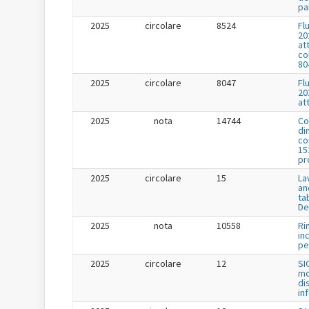
pa
2025
circolare
8524
Fl
20
at
co
80
2025
circolare
8047
Fl
20
at
2025
nota
14744
Co
di
co
15
pr
2025
circolare
15
La
an
ta
De
2025
nota
10558
Ri
in
per
2025
circolare
12
SI
mo
di
in