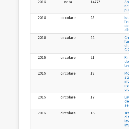
2016
nota
14775
Ap
ne
pu
2016
circolare
23
Is
l’
si
al
2016
circolare
22
Cr
l’
ul
CI
2016
circolare
21
Ri
de
la
2016
circolare
18
Mo
st
in
ne
ci
2016
circolare
17
La
de
se
2016
circolare
16
Tr
di
la
im