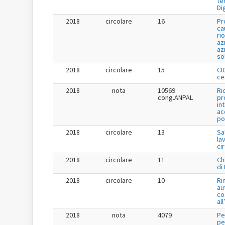
te
Di
2018
circolare
16
Pr
ca
ri
az
az
so
2018
circolare
15
CI
ce
2018
nota
10569
Ri
cong.ANPAL
pr
in
ac
po
2018
circolare
13
Sa
la
ci
2018
circolare
11
Ch
di
2018
circolare
10
Ri
au
co
al
2018
nota
4079
Pe
pe