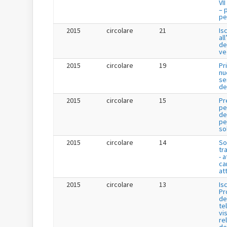
VI
– 
per
2015
circolare
21
Is
al
de
ve
2015
circolare
19
Pr
nu
se
de
2015
circolare
15
Pr
pe
de
per
so
2015
circolare
14
So
tr
- a
ca
att
2015
circolare
13
Is
Pr
de
te
vis
re