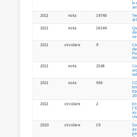
in
am
2021
nota
19740
Te
di
2021
nota
18244
Qu
de
se
2021
circolare
9
Co
de
Pu
Am
2021
nota
2548
Co
wo
te
2021
nota
936
CO
br
It
20
2021
circolare
2
En
(“
as
ch
2020
circolare
19
So
as
pe