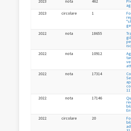
2023
nota
462
Pr
ag
2023
circolare
1
Fo
re
"s
ge
2022
nota
18655
Tr
gi
pe
is
2022
nota
10912
Ag
tar
ve
at
2022
nota
17314
Co
Se
app
co
11
2022
nota
17146
Qu
re
bi
En
2022
circolare
20
Fo
bi
ad
31