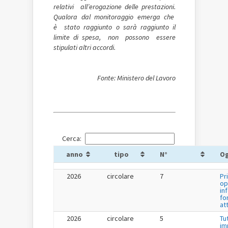
relativi all’erogazione delle prestazioni.
Qualora dal monitoraggio emerga che
è stato raggiunto o sarà raggiunto il
limite di spesa, non possono essere
stipulati altri accordi.
Fonte: Ministero del Lavoro
Cerca:
anno
tipo
N°
O
2026
circolare
7
Pr
op
in
fo
at
2026
circolare
5
Tu
im