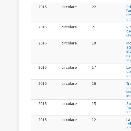
2016
circolare
22
Cr
l’
ul
CI
2016
circolare
21
Ri
de
la
2016
circolare
18
Mo
st
in
ne
ci
2016
circolare
17
La
de
se
2016
circolare
16
Tr
di
la
im
2016
circolare
15
So
fa
se
2016
circolare
12
La
te
di