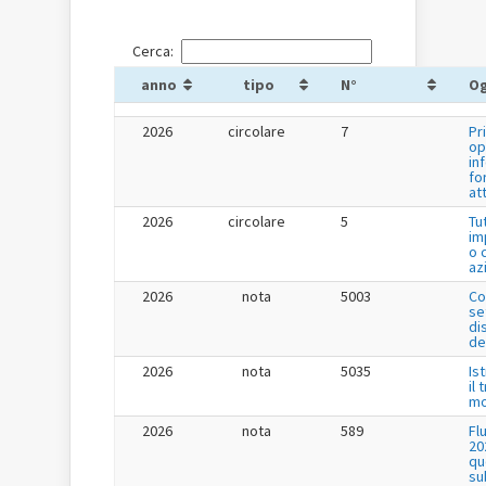
Cerca:
anno
tipo
N°
O
2026
circolare
7
Pr
op
in
fo
at
2026
circolare
5
Tu
im
o 
az
2026
nota
5003
Co
se
di
de
2026
nota
5035
Is
il
mo
2026
nota
589
Fl
20
qu
su