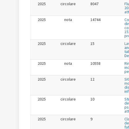
2025
circolare
8047
Fl
20
at
2025
nota
14744
Co
di
co
15
pr
2025
circolare
15
La
an
ta
De
2025
nota
10558
Ri
in
per
2025
circolare
12
SI
mo
di
in
2025
circolare
10
St
de
ps
at
2025
circolare
9
Cl
de
fa