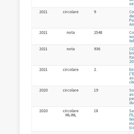
se
2021
circolare
9
Co
de
Pu
Am
2021
nota
2548
Co
wo
te
2021
nota
936
CO
br
It
20
2021
circolare
2
En
(“
as
ch
2020
circolare
19
So
as
pe
du
2020
circolare
18
Sa
ML-INL
IT
te
mo
(c