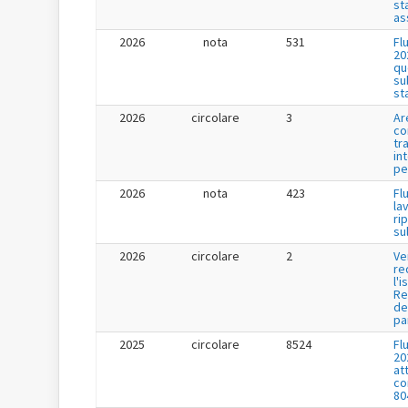
st
as
2026
nota
531
Fl
20
qu
su
st
2026
circolare
3
Ar
co
tr
in
pe
2026
nota
423
Fl
la
ri
su
2026
circolare
2
Ve
re
l'i
Re
de
pa
2025
circolare
8524
Fl
20
at
co
80