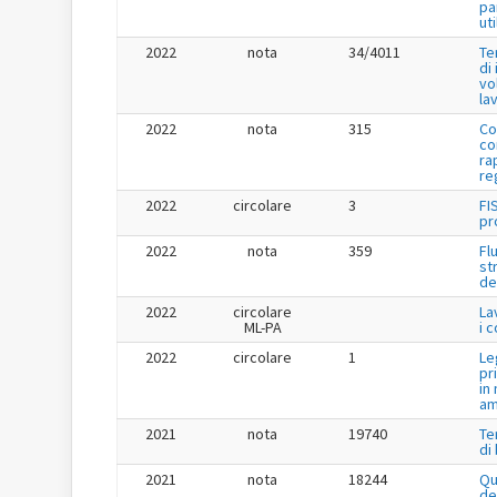
pa
uti
2022
nota
34/4011
Te
di
vo
la
2022
nota
315
Co
co
ra
re
2022
circolare
3
FI
pr
2022
nota
359
Fl
st
de
2022
circolare
La
ML-PA
i 
2022
circolare
1
Le
pr
in
am
2021
nota
19740
Te
di
2021
nota
18244
Qu
de