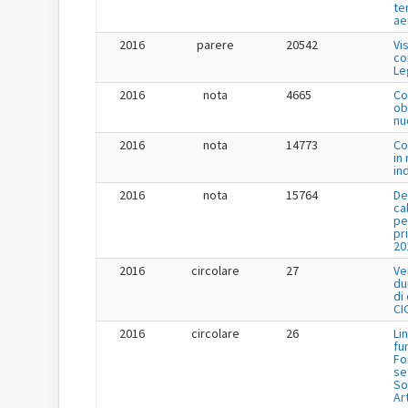
te
ae
2016
parere
20542
Vi
co
Le
2016
nota
4665
Co
ob
nu
2016
nota
14773
Co
in
in
2016
nota
15764
De
ca
pe
pr
20
2016
circolare
27
Ve
du
di
CI
2016
circolare
26
Li
fu
Fo
se
So
Ar