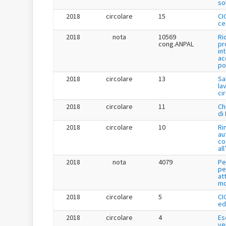
so
2018
circolare
15
CI
ce
2018
nota
10569
Ri
cong.ANPAL
pr
in
ac
po
2018
circolare
13
Sa
la
ci
2018
circolare
11
Ch
di
2018
circolare
10
Ri
au
co
al
2018
nota
4079
Pe
pe
at
mo
2018
circolare
5
CI
ed
2018
circolare
4
Es
ve