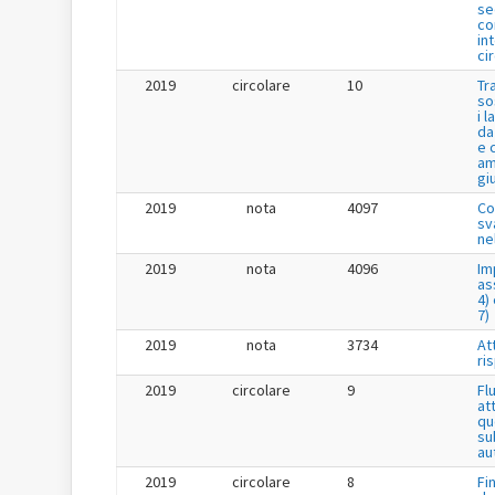
se
co
in
ci
2019
circolare
10
Tr
so
i 
da
e 
am
gi
2019
nota
4097
Co
sv
ne
2019
nota
4096
Im
as
4) 
7)
2019
nota
3734
Att
ri
2019
circolare
9
Fl
at
qu
su
au
2019
circolare
8
Fi