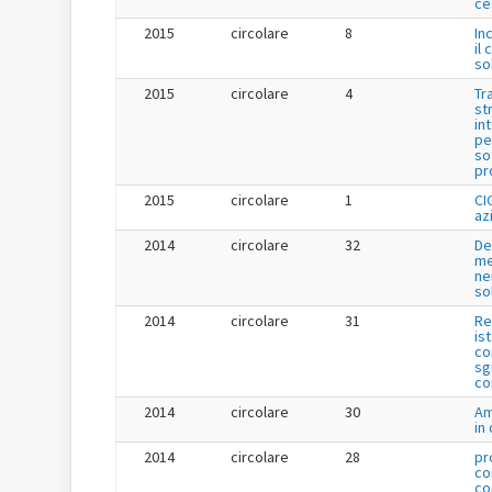
ce
2015
circolare
8
In
il 
so
2015
circolare
4
Tr
st
in
pe
so
pr
2015
circolare
1
CI
az
2014
circolare
32
De
me
ne
so
2014
circolare
31
Re
is
co
sg
co
2014
circolare
30
Am
in
2014
circolare
28
pr
co
co