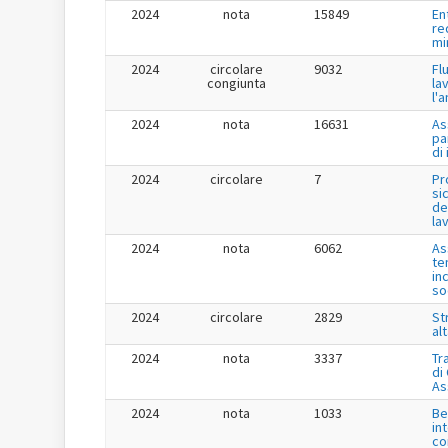
2024
nota
15849
En
re
mi
2024
circolare
9032
Fl
congiunta
la
l'
2024
nota
16631
As
pa
di
2024
circolare
7
Pr
si
de
la
2024
nota
6062
As
te
in
so
2024
circolare
2829
St
al
2024
nota
3337
Tr
di
As
2024
nota
1033
Be
in
co