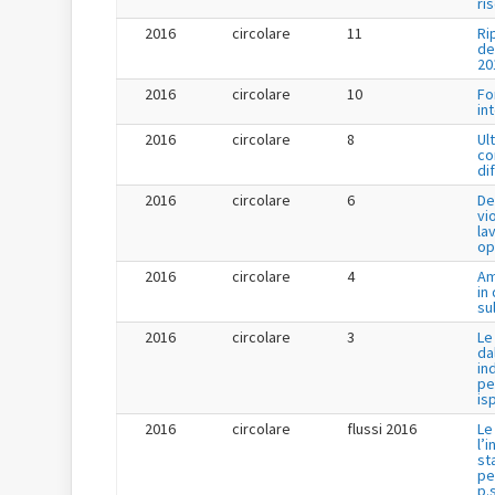
ri
2016
circolare
11
Ri
de
20
2016
circolare
10
Fo
in
2016
circolare
8
Ul
co
di
2016
circolare
6
De
vi
la
op
2016
circolare
4
Am
in
su
2016
circolare
3
Le
da
in
pe
is
2016
circolare
flussi 2016
Le
l’
st
pe
p.s