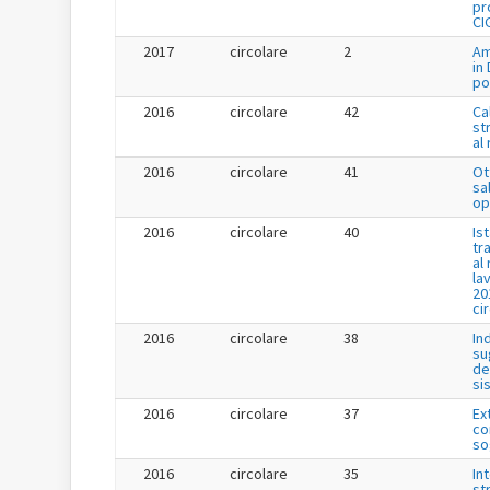
pr
CI
2017
circolare
2
Am
in
po
2016
circolare
42
Ca
st
al
2016
circolare
41
Ot
sa
op
2016
circolare
40
Is
tr
al
la
20
ci
2016
circolare
38
In
su
de
si
2016
circolare
37
Ex
co
so
2016
circolare
35
In
st