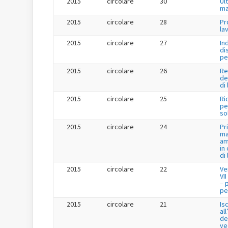
2015
circolare
30
Ul
ma
2015
circolare
28
Pr
la
2015
circolare
27
In
di
pe
2015
circolare
26
Re
de
di
2015
circolare
25
Ri
per
so
2015
circolare
24
Pr
ma
am
in
di
2015
circolare
22
Ve
VI
– 
per
2015
circolare
21
Is
al
de
ve