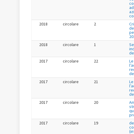
co
ad
az
co
2018
circolare
2
Cr
de
pe
20
2018
circolare
1
Se
in
de
2017
circolare
22
Le
l’
re
de
2017
circolare
21
Le
l’
re
de
2017
circolare
20
Am
st
qu
pr
2017
circolare
19
de
co
(i