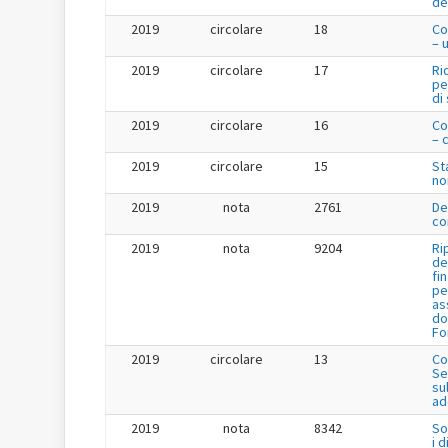
de
2019
circolare
18
Co
– 
2019
circolare
17
Ri
pe
di
2019
circolare
16
Co
– 
2019
circolare
15
St
no
2019
nota
2761
De
co
2019
nota
9204
Ri
de
fi
pe
as
do
Fo
2019
circolare
13
Co
Se
su
ad
2019
nota
8342
So
i 