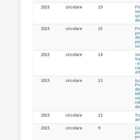
2015
circolare
19
Pr
nu
se
de
2015
circolare
15
Pr
pe
de
per
so
2015
circolare
14
So
tr
- a
ca
att
2015
circolare
13
Is
Pr
de
te
vis
re
de
2015
circolare
12
Tr
am
2015
circolare
9
Co
pr
pr