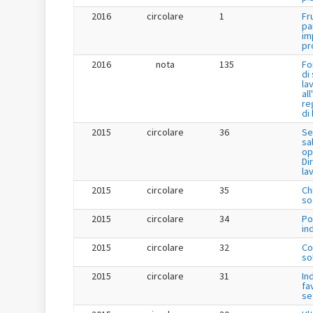
2016
circolare
1
Fr
pa
im
pr
2016
nota
135
Fo
di
la
al
re
di
2015
circolare
36
Se
sa
op
Dir
la
2015
circolare
35
Ch
so
2015
circolare
34
Po
in
2015
circolare
32
Co
so
2015
circolare
31
In
fa
se