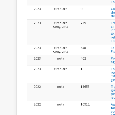
Fo
2023
circolare
9
Co
de
de
2023
circolare
739
Er
congiunta
ci
in
64
re
Fl
2023
circolare
648
La
congiunta
Fl
2023
nota
462
Pr
ag
2023
circolare
1
Fo
re
"s
ge
2022
nota
18655
Tr
gi
pe
is
2022
nota
10912
Ag
tar
ve
at