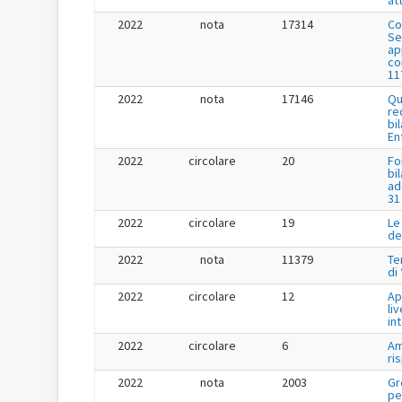
2022
nota
17314
Co
Se
app
co
11
2022
nota
17146
Qu
re
bi
En
2022
circolare
20
Fo
bi
ad
31
2022
circolare
19
Le
de
2022
nota
11379
Te
di
2022
circolare
12
Ap
liv
in
2022
circolare
6
Am
ri
2022
nota
2003
Gr
pe