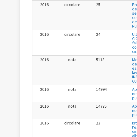
2016
circolare
25
Pr
de
se
ce
de
Nu
2016
circolare
24
Ul
CI
fa
co
cir
2016
nota
5113
Mo
de
es
la
IN
60
2016
nota
14994
Ap
ne
pu
2016
nota
14775
Ap
ne
pu
2016
circolare
23
Is
l’
si
al