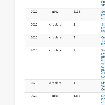
Pu
SP
2020
nota
8115
So
li
im
2020
circolare
9
St
La
Uti
2020
circolare
8
Cr
tr
in
2020
circolare
2
St
ri
pi
im
va
sv
pr
Oi
se
2020
circolare
1
Si
So
Co
2020
nota
1311
La
is
ch