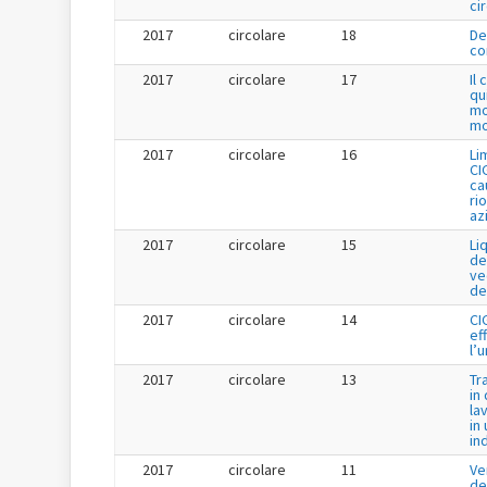
ci
2017
circolare
18
De
co
2017
circolare
17
Il
qu
mo
mo
2017
circolare
16
Li
CI
cau
ri
az
2017
circolare
15
Li
de
ve
de
2017
circolare
14
CI
ef
l’
2017
circolare
13
Tr
in
la
in 
in
2017
circolare
11
Ve
de