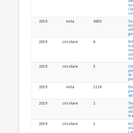
de
so
i l
ce
2019
nota
3650
St
in
at
ge
2019
circolare
6
Ri
tr
ri
az
so
2019
circolare
5
CI
pe
di
pu
2019
nota
1118
Di
pe
ap
2019
circolare
2
Te
ad
ob
tr
2019
circolare
1
Inc
st
La