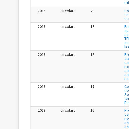
Uti
2018
circolare
20
Co
se
st
2018
circolare
19
Es
qu
ac
TF
co
li
2018
circolare
18
Pr
tr
ca
ri
az
az
so
2018
circolare
17
Co
de
So
te
Di
2018
circolare
16
Pr
ca
ri
az
az