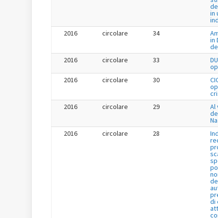
de
in 
in
2016
circolare
34
Am
in
de
2016
circolare
33
DU
op
2016
circolare
30
CI
op
cr
2016
circolare
29
Al 
de
Na
2016
circolare
28
In
re
pr
sc
sp
po
no
de
au
pr
di
at
co