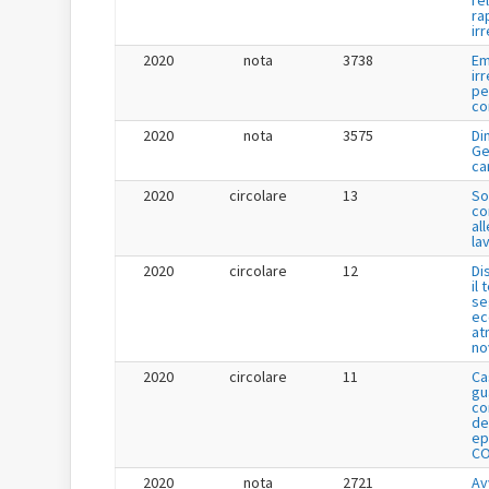
ra
ir
2020
nota
3738
Em
ir
pe
co
2020
nota
3575
Di
Ge
ca
2020
circolare
13
So
co
all
lav
2020
circolare
12
Di
il
se
ec
at
no
2020
circolare
11
Ca
gu
co
de
ep
CO
2020
nota
2721
Av