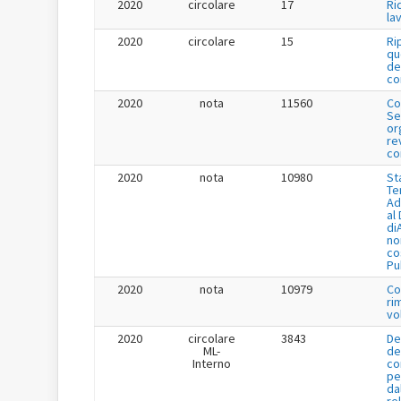
2020
circolare
17
Ri
la
2020
circolare
15
Ri
qu
de
co
2020
nota
11560
Co
Se
or
re
co
2020
nota
10980
St
Te
Ad
al
di
no
co
Pu
2020
nota
10979
Co
ri
vo
2020
circolare
3843
De
ML-
de
Interno
co
pe
da
re