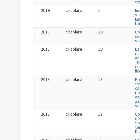
tr
2019
circolare
1
Inc
st
La
Uti
2018
circolare
20
Co
se
st
2018
circolare
19
Es
qu
ac
TF
co
li
2018
circolare
18
Pr
tr
ca
ri
az
az
so
2018
circolare
17
Co
de
So
te
Di