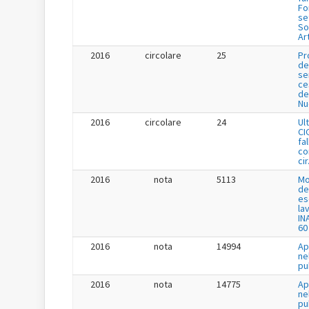
Fo
se
So
Ar
2016
circolare
25
Pr
de
se
ce
de
Nu
2016
circolare
24
Ul
CI
fa
co
cir
2016
nota
5113
Mo
de
es
la
IN
60
2016
nota
14994
Ap
ne
pu
2016
nota
14775
Ap
ne
pu