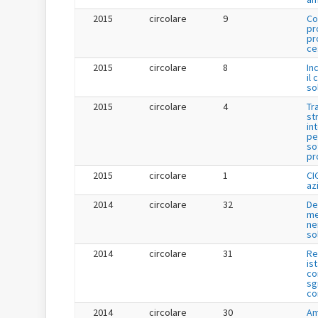
2015
circolare
9
Co
pr
pr
ce
2015
circolare
8
In
il 
so
2015
circolare
4
Tr
st
in
pe
so
pr
2015
circolare
1
CI
az
2014
circolare
32
De
me
ne
so
2014
circolare
31
Re
is
co
sg
co
2014
circolare
30
Am