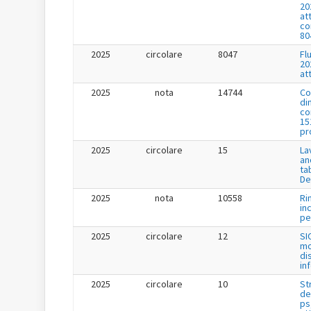
20
at
co
80
2025
circolare
8047
Fl
20
at
2025
nota
14744
Co
di
co
15
pr
2025
circolare
15
La
an
ta
De
2025
nota
10558
Ri
in
per
2025
circolare
12
SI
mo
di
in
2025
circolare
10
St
de
ps