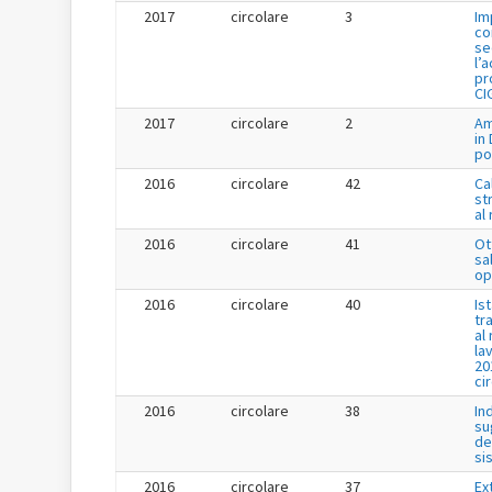
2017
circolare
3
Im
co
se
l’
pr
CI
2017
circolare
2
Am
in
po
2016
circolare
42
Ca
st
al
2016
circolare
41
Ot
sa
op
2016
circolare
40
Is
tr
al
la
20
ci
2016
circolare
38
In
su
de
si
2016
circolare
37
Ex