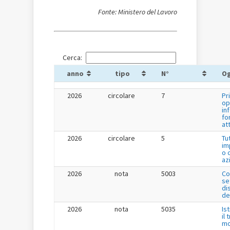
Fonte: Ministero del Lavoro
Cerca:
anno
tipo
N°
O
2026
circolare
7
Pr
op
in
fo
at
2026
circolare
5
Tu
im
o 
az
2026
nota
5003
Co
se
di
de
2026
nota
5035
Is
il
mo