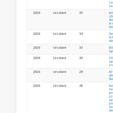
co
so
2016
circolare
35
In
st
de
in 
in
2016
circolare
34
Am
in
de
2016
circolare
33
DU
op
2016
circolare
30
CI
op
cr
2016
circolare
29
Al 
de
Na
2016
circolare
28
In
re
pr
sc
sp
po
no
de