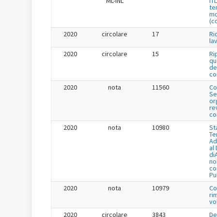
ML-INL
IT
te
mo
(c
2020
circolare
17
Ri
la
2020
circolare
15
Ri
qu
de
co
2020
nota
11560
Co
Se
or
re
co
2020
nota
10980
St
Te
Ad
al
di
no
co
Pu
2020
nota
10979
Co
ri
vo
2020
circolare
3843
De