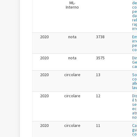
ML-
de
Interno
co
pe
da
re
ra
ir
2020
nota
3738
Em
ir
pe
co
2020
nota
3575
Di
Ge
ca
2020
circolare
13
So
co
all
lav
2020
circolare
12
Di
il
se
ec
at
no
2020
circolare
11
Ca
gu
co