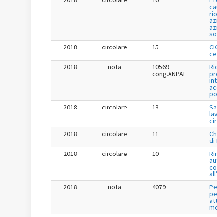
2018
circolare
16
Pr
ca
ri
az
az
so
2018
circolare
15
CI
ce
2018
nota
10569
Ri
cong.ANPAL
pr
in
ac
po
2018
circolare
13
Sa
la
ci
2018
circolare
11
Ch
di
2018
circolare
10
Ri
au
co
al
2018
nota
4079
Pe
pe
at
mo