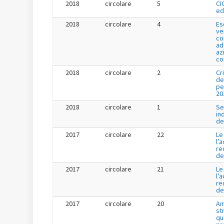
2018
circolare
5
CI
ed
2018
circolare
4
Es
ve
co
ad
az
co
2018
circolare
2
Cr
de
pe
20
2018
circolare
1
Se
in
de
2017
circolare
22
Le
l’
re
de
2017
circolare
21
Le
l’
re
de
2017
circolare
20
Am
st
qu