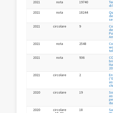
2021
nota
19740
Te
di
2021
nota
18244
Qu
de
se
2021
circolare
9
Co
de
Pu
Am
2021
nota
2548
Co
wo
te
2021
nota
936
CO
br
It
20
2021
circolare
2
En
(“
as
ch
2020
circolare
19
So
as
pe
du
2020
circolare
18
Sa