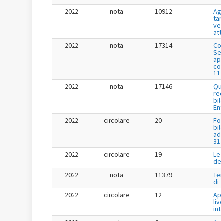
2022
nota
10912
Ag
tar
ve
at
2022
nota
17314
Co
Se
app
co
11
2022
nota
17146
Qu
re
bi
En
2022
circolare
20
Fo
bi
ad
31
2022
circolare
19
Le
de
2022
nota
11379
Te
di
2022
circolare
12
Ap
liv
in