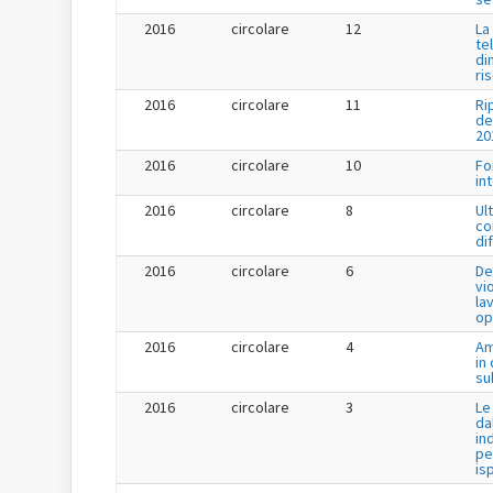
2016
circolare
12
La
te
di
ri
2016
circolare
11
Ri
de
20
2016
circolare
10
Fo
in
2016
circolare
8
Ul
co
di
2016
circolare
6
De
vi
la
op
2016
circolare
4
Am
in
su
2016
circolare
3
Le
da
in
pe
is