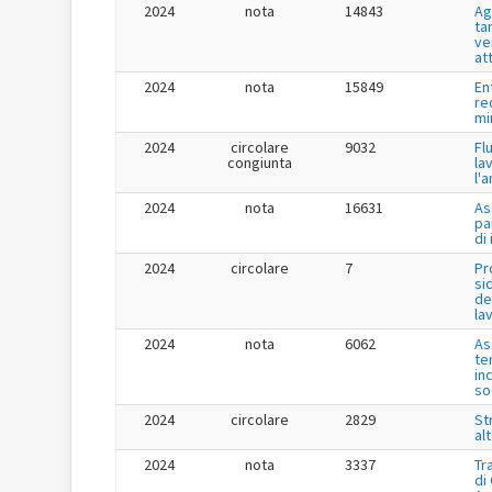
2024
nota
14843
Ag
tar
ve
at
2024
nota
15849
En
re
mi
2024
circolare
9032
Fl
congiunta
la
l'
2024
nota
16631
As
pa
di
2024
circolare
7
Pr
si
de
la
2024
nota
6062
As
te
in
so
2024
circolare
2829
St
al
2024
nota
3337
Tr
di