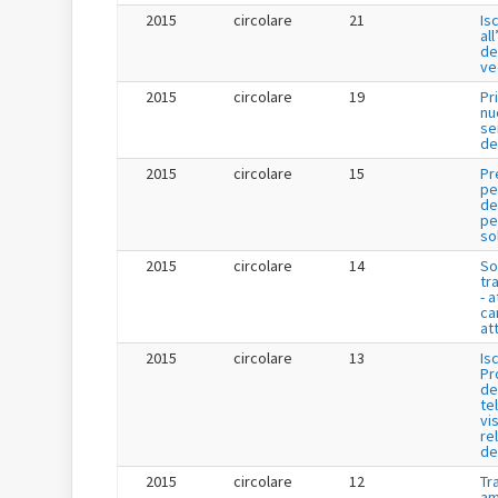
2015
circolare
21
Is
al
de
ve
2015
circolare
19
Pr
nu
se
de
2015
circolare
15
Pr
pe
de
per
so
2015
circolare
14
So
tr
- a
ca
att
2015
circolare
13
Is
Pr
de
te
vis
re
de
2015
circolare
12
Tr
am