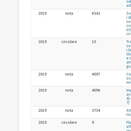
su
ad
2019
nota
8342
So
i 
se
co
in
ci
2019
circolare
10
Tr
so
i 
da
e 
am
gi
2019
nota
4097
Co
sv
ne
2019
nota
4096
Im
as
4) 
7)
2019
nota
3734
Att
ri
2019
circolare
9
Fl
at
qu