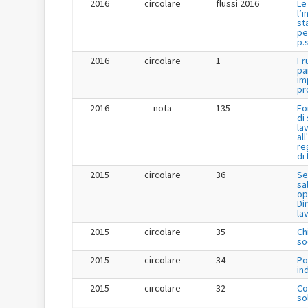
2016
circolare
flussi 2016
Le
l’
st
pe
p.s
2016
circolare
1
Fr
pa
im
pr
2016
nota
135
Fo
di
la
al
re
di
2015
circolare
36
Se
sa
op
Dir
la
2015
circolare
35
Ch
so
2015
circolare
34
Po
in
2015
circolare
32
Co
so