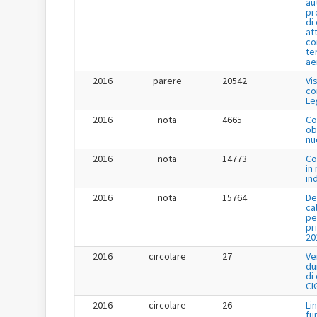
au
pr
di
at
co
te
ae
2016
parere
20542
Vi
co
Le
2016
nota
4665
Co
ob
nu
2016
nota
14773
Co
in
in
2016
nota
15764
De
ca
pe
pr
20
2016
circolare
27
Ve
du
di
CI
2016
circolare
26
Li
fu