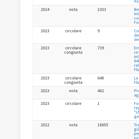
As
2024
nota
1033
Be
in
co
Fo
2023
circolare
9
Co
de
de
2023
circolare
739
Er
congiunta
ci
in
64
re
Fl
2023
circolare
648
La
congiunta
Fl
2023
nota
462
Pr
ag
2023
circolare
1
Fo
re
"s
ge
2022
nota
18655
Tr
gi
pe
is