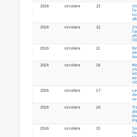
2016
circolare
23
Is
l’
si
al
2016
circolare
22
Cr
l’
ul
CI
2016
circolare
21
Ri
de
la
2016
circolare
18
Mo
st
in
ne
ci
2016
circolare
17
La
de
se
2016
circolare
16
Tr
di
la
im
2016
circolare
15
So
fa
se