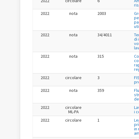
2022
circolare
6
Am
ri
2022
nota
2003
Gr
pe
pa
uti
2022
nota
34/4011
Te
di
vo
la
2022
nota
315
Co
co
ra
re
2022
circolare
3
FI
pr
2022
nota
359
Fl
st
de
2022
circolare
La
ML-PA
i 
2022
circolare
1
Le
pr
in
am