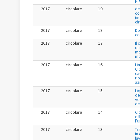
pr
2017
circolare
19
de
co
(i
ci
2017
circolare
18
De
co
2017
circolare
17
Il
qu
mo
mo
2017
circolare
16
Li
CI
cau
ri
az
2017
circolare
15
Li
de
ve
de
2017
circolare
14
CI
ef
l’
2017
circolare
13
Tr
in
la