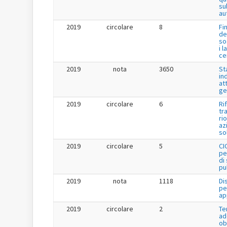
su
au
2019
circolare
8
Fi
de
so
i l
ce
2019
nota
3650
St
in
at
ge
2019
circolare
6
Ri
tr
ri
az
so
2019
circolare
5
CI
pe
di
pu
2019
nota
1118
Di
pe
ap
2019
circolare
2
Te
ad
ob