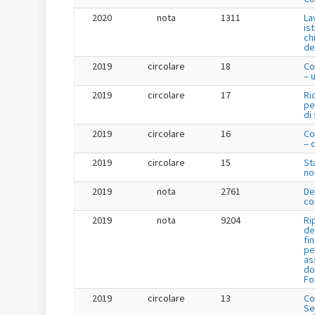
2020
nota
1311
La
is
ch
de
2019
circolare
18
Co
– 
2019
circolare
17
Ri
pe
di
2019
circolare
16
Co
– 
2019
circolare
15
St
no
2019
nota
2761
De
co
2019
nota
9204
Ri
de
fi
pe
as
do
Fo
2019
circolare
13
Co
Se