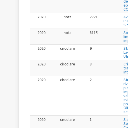
de
ep
CO
2020
nota
2721
Av
Pu
SP
2020
nota
8115
So
li
im
2020
circolare
9
St
La
Uti
2020
circolare
8
Cr
tr
in
2020
circolare
2
St
ri
pi
im
va
sv
pr
Oi
se
2020
circolare
1
Si
So
Co