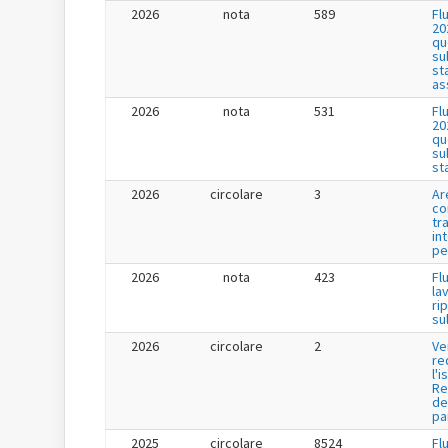
2026
nota
589
Fl
20
qu
su
st
as
2026
nota
531
Fl
20
qu
su
st
2026
circolare
3
Ar
co
tr
in
pe
2026
nota
423
Fl
la
ri
su
2026
circolare
2
Ve
re
l'i
Re
de
pa
2025
circolare
8524
Fl