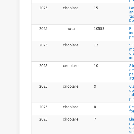
2025
circolare
15
La
an
ta
De
2025
nota
10558
Ri
in
per
2025
circolare
12
SI
mo
di
in
2025
circolare
10
St
de
ps
at
2025
circolare
9
Cl
de
fa
pi
2025
circolare
8
De
fo
2025
circolare
7
Li
ril
st
se