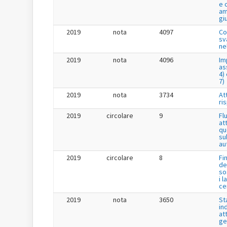
e 
am
gi
2019
nota
4097
Co
sv
ne
2019
nota
4096
Im
as
4) 
7)
2019
nota
3734
Att
ri
2019
circolare
9
Fl
at
qu
su
au
2019
circolare
8
Fi
de
so
i l
ce
2019
nota
3650
St
in
at
ge