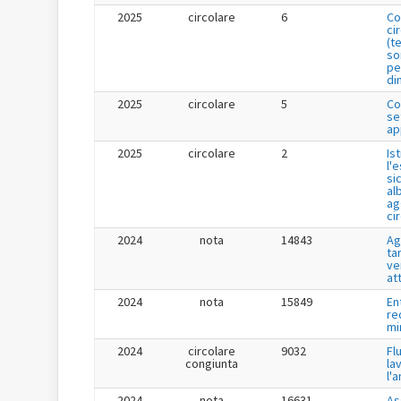
2025
circolare
6
Co
ci
(t
so
pe
di
2025
circolare
5
Co
se
ap
2025
circolare
2
Is
l'
si
al
ag
ci
2024
nota
14843
Ag
tar
ve
at
2024
nota
15849
En
re
mi
2024
circolare
9032
Fl
congiunta
la
l'
2024
nota
16631
As