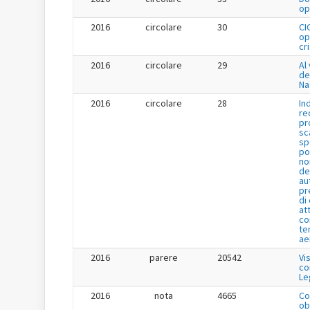
op
2016
circolare
30
CI
op
cr
2016
circolare
29
Al 
de
Na
2016
circolare
28
In
re
pr
sc
sp
po
no
de
au
pr
di
at
co
te
ae
2016
parere
20542
Vi
co
Le
2016
nota
4665
Co
ob