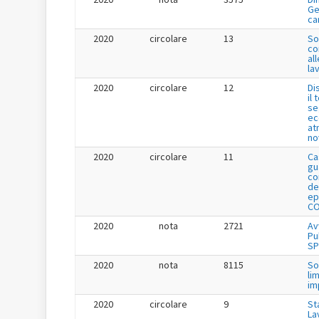
Ge
ca
2020
circolare
13
So
co
all
lav
2020
circolare
12
Di
il
se
ec
at
no
2020
circolare
11
Ca
gu
co
de
ep
CO
2020
nota
2721
Av
Pu
SP
2020
nota
8115
So
li
im
2020
circolare
9
St
La