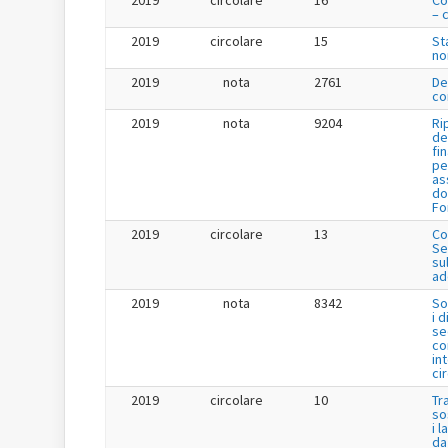
2019
circolare
16
Co
– 
2019
circolare
15
St
no
2019
nota
2761
De
co
2019
nota
9204
Ri
de
fi
pe
as
do
Fo
2019
circolare
13
Co
Se
su
ad
2019
nota
8342
So
i 
se
co
in
ci
2019
circolare
10
Tr
so
i 
da