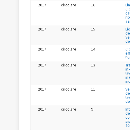
2017
circolare
16
Li
CI
cau
ri
az
2017
circolare
15
Li
de
ve
de
2017
circolare
14
CI
ef
l’
2017
circolare
13
Tr
in
la
in 
in
2017
circolare
11
Ve
de
la
de
2017
circolare
9
In
de
co
si
20