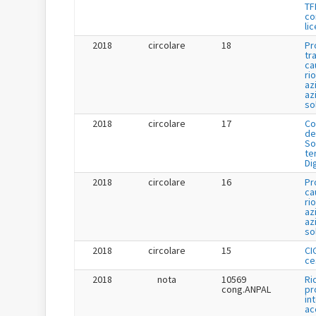
TF
co
li
2018
circolare
18
Pr
tr
ca
ri
az
az
so
2018
circolare
17
Co
de
So
te
Di
2018
circolare
16
Pr
ca
ri
az
az
so
2018
circolare
15
CI
ce
2018
nota
10569
Ri
cong.ANPAL
pr
in
ac