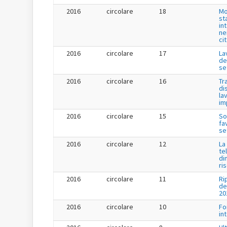
2016
circolare
18
Mo
st
in
ne
ci
2016
circolare
17
La
de
se
2016
circolare
16
Tr
di
la
im
2016
circolare
15
So
fa
se
2016
circolare
12
La
te
di
ri
2016
circolare
11
Ri
de
20
2016
circolare
10
Fo
in