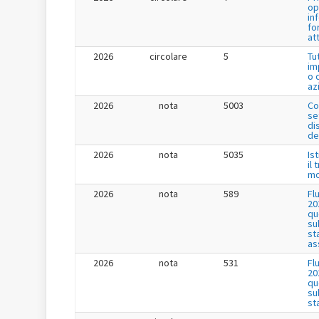
op
in
fo
at
2026
circolare
5
Tu
im
o 
az
2026
nota
5003
Co
se
di
de
2026
nota
5035
Is
il
mo
2026
nota
589
Fl
20
qu
su
st
as
2026
nota
531
Fl
20
qu
su
st