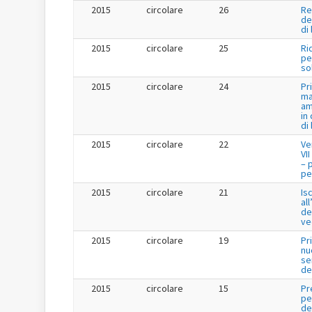
2015
circolare
26
Re
de
di
2015
circolare
25
Ri
per
so
2015
circolare
24
Pr
ma
am
in
di
2015
circolare
22
Ve
VI
– 
per
2015
circolare
21
Is
al
de
ve
2015
circolare
19
Pr
nu
se
de
2015
circolare
15
Pr
pe
de