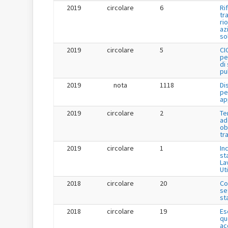
2019
circolare
6
Ri
tr
ri
az
so
2019
circolare
5
CI
pe
di
pu
2019
nota
1118
Di
pe
ap
2019
circolare
2
Te
ad
ob
tr
2019
circolare
1
Inc
st
La
Uti
2018
circolare
20
Co
se
st
2018
circolare
19
Es
qu
ac