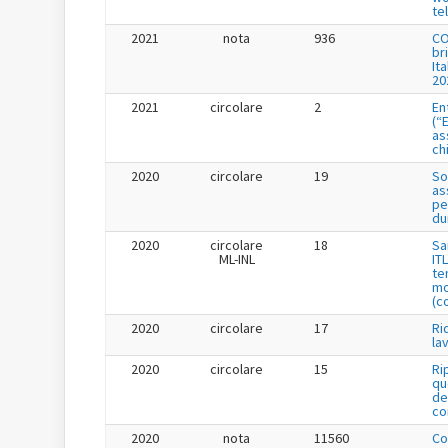
te
2021
nota
936
CO
br
It
20
2021
circolare
2
En
(“
as
ch
2020
circolare
19
So
as
pe
du
2020
circolare
18
Sa
ML-INL
IT
te
mo
(c
2020
circolare
17
Ri
la
2020
circolare
15
Ri
qu
de
co
2020
nota
11560
Co