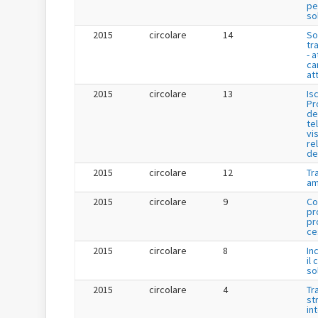
per
so
2015
circolare
14
So
tr
- a
ca
att
2015
circolare
13
Is
Pr
de
te
vis
re
de
2015
circolare
12
Tr
am
2015
circolare
9
Co
pr
pr
ce
2015
circolare
8
In
il 
so
2015
circolare
4
Tr
st
in