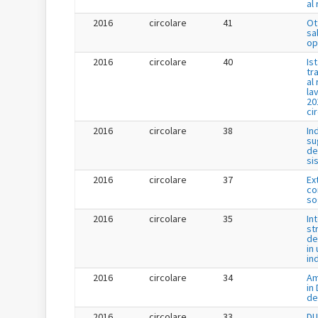
al
2016
circolare
41
Ot
sa
op
2016
circolare
40
Is
tr
al
la
20
ci
2016
circolare
38
In
su
de
si
2016
circolare
37
Ex
co
so
2016
circolare
35
In
st
de
in 
in
2016
circolare
34
Am
in
de
2016
circolare
33
DU