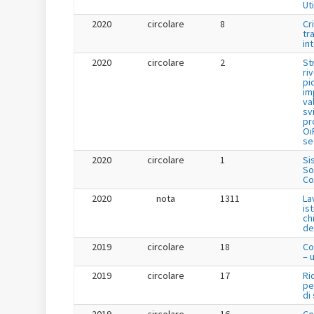
Uti
2020
circolare
8
Cr
tr
in
2020
circolare
2
St
ri
pi
im
va
sv
pr
Oi
se
2020
circolare
1
Si
So
Co
2020
nota
1311
La
is
ch
de
2019
circolare
18
Co
– 
2019
circolare
17
Ri
pe
di