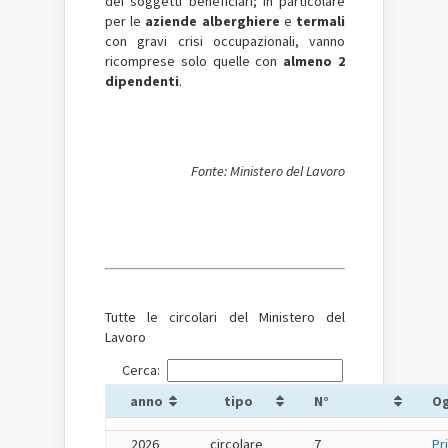
dei soggetti beneficiari; in particolare
per le
aziende alberghiere
e
termali
con gravi crisi occupazionali, vanno
ricomprese solo quelle con
almeno 2
dipendenti
.
Fonte: Ministero del Lavoro
Tutte le circolari del Ministero del
Lavoro
Cerca:
anno
tipo
N°
O
2026
circolare
7
Pr