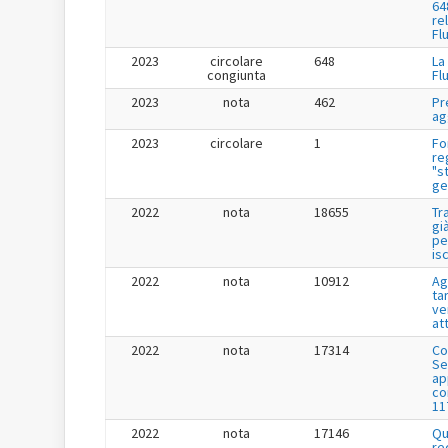
64
re
Fl
2023
circolare
648
La
congiunta
Fl
2023
nota
462
Pr
ag
2023
circolare
1
Fo
re
"s
ge
2022
nota
18655
Tr
gi
pe
is
2022
nota
10912
Ag
tar
ve
at
2022
nota
17314
Co
Se
app
co
11
2022
nota
17146
Qu
re