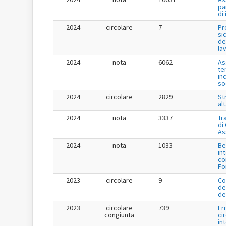
pa
di
2024
circolare
7
Pr
si
de
la
2024
nota
6062
As
te
in
so
2024
circolare
2829
St
al
2024
nota
3337
Tr
di
As
2024
nota
1033
Be
in
co
Fo
2023
circolare
9
Co
de
de
2023
circolare
739
Er
congiunta
ci
in