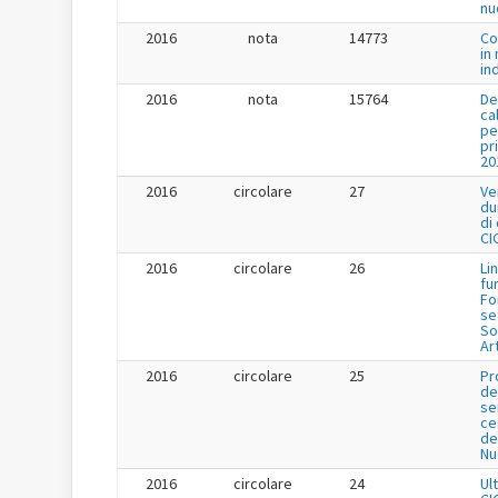
nu
2016
nota
14773
Co
in
in
2016
nota
15764
De
ca
pe
pr
20
2016
circolare
27
Ve
du
di
CI
2016
circolare
26
Li
fu
Fo
se
So
Ar
2016
circolare
25
Pr
de
se
ce
de
Nu
2016
circolare
24
Ul