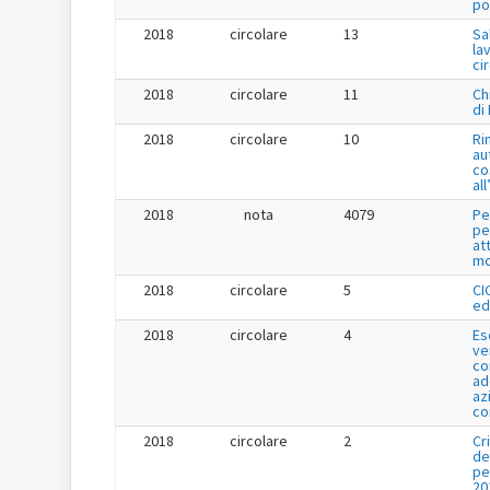
po
2018
circolare
13
Sa
la
ci
2018
circolare
11
Ch
di
2018
circolare
10
Ri
au
co
al
2018
nota
4079
Pe
pe
at
mo
2018
circolare
5
CI
ed
2018
circolare
4
Es
ve
co
ad
az
co
2018
circolare
2
Cr
de
pe
20