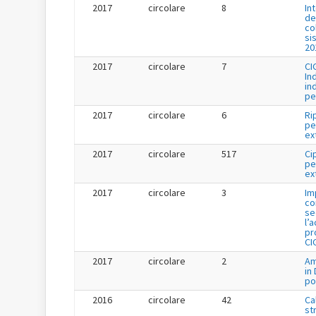
2017
circolare
8
In
de
co
si
20
2017
circolare
7
CI
In
in
pe
2017
circolare
6
Ri
pe
ex
2017
circolare
517
Ci
pe
ex
2017
circolare
3
Im
co
se
l’
pr
CI
2017
circolare
2
Am
in
po
2016
circolare
42
Ca
st