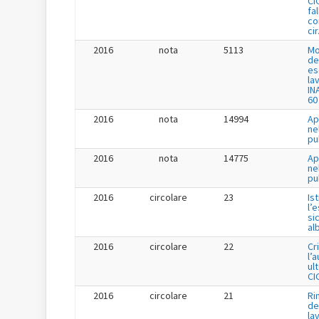
CI
fa
co
cir
2016
nota
5113
Mo
de
es
la
IN
60
2016
nota
14994
Ap
ne
pu
2016
nota
14775
Ap
ne
pu
2016
circolare
23
Is
l’
si
al
2016
circolare
22
Cr
l’
ul
CI
2016
circolare
21
Ri
de
la