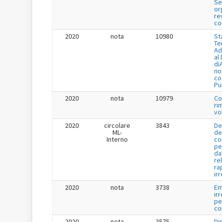
Se
or
re
co
2020
nota
10980
St
Te
Ad
al
di
no
co
Pu
2020
nota
10979
Co
ri
vo
2020
circolare
3843
De
ML-
de
Interno
co
pe
da
re
ra
ir
2020
nota
3738
Em
ir
pe
co
2020
nota
3575
Di