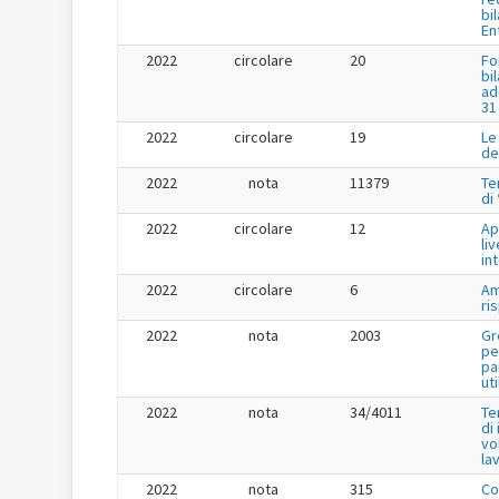
bi
En
2022
circolare
20
Fo
bi
ad
31
2022
circolare
19
Le
de
2022
nota
11379
Te
di
2022
circolare
12
Ap
liv
in
2022
circolare
6
Am
ri
2022
nota
2003
Gr
pe
pa
uti
2022
nota
34/4011
Te
di
vo
la
2022
nota
315
Co