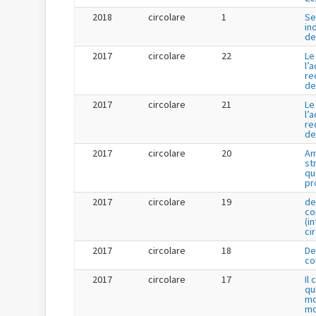
2018
circolare
1
Se
in
de
2017
circolare
22
Le
l’
re
de
2017
circolare
21
Le
l’
re
de
2017
circolare
20
Am
st
qu
pr
2017
circolare
19
de
co
(i
ci
2017
circolare
18
De
co
2017
circolare
17
Il
qu
mo
mo