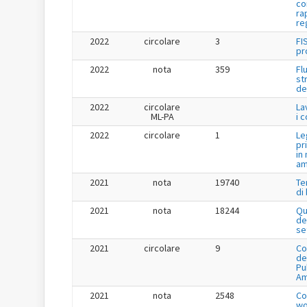
co
ra
re
2022
circolare
3
FI
pr
2022
nota
359
Fl
st
de
2022
circolare
La
ML-PA
i 
2022
circolare
1
Le
pr
in
am
2021
nota
19740
Te
di
2021
nota
18244
Qu
de
se
2021
circolare
9
Co
de
Pu
Am
2021
nota
2548
Co
wo