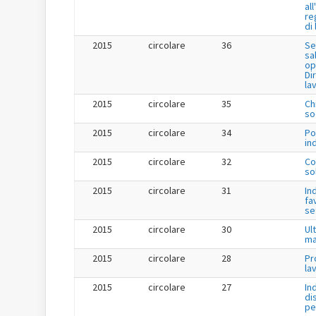
al
re
di
2015
circolare
36
Se
sa
op
Dir
la
2015
circolare
35
Ch
so
2015
circolare
34
Po
in
2015
circolare
32
Co
so
2015
circolare
31
In
fa
se
2015
circolare
30
Ul
ma
2015
circolare
28
Pr
la
2015
circolare
27
In
di
pe