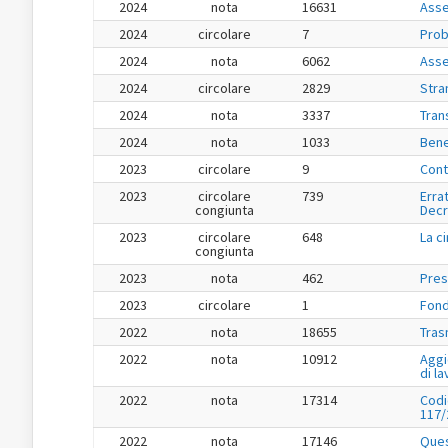
2024
nota
16631
Asse
2024
circolare
7
Prob
2024
nota
6062
Asse
2024
circolare
2829
Stran
2024
nota
3337
Tran
2024
nota
1033
Bene
2023
circolare
9
Cont
2023
circolare
739
Errat
congiunta
Decr
2023
circolare
648
La c
congiunta
2023
nota
462
Pres
2023
circolare
1
Fond
2022
nota
18655
Tras
2022
nota
10912
Aggi
di l
2022
nota
17314
Codi
117/
2022
nota
17146
Ques