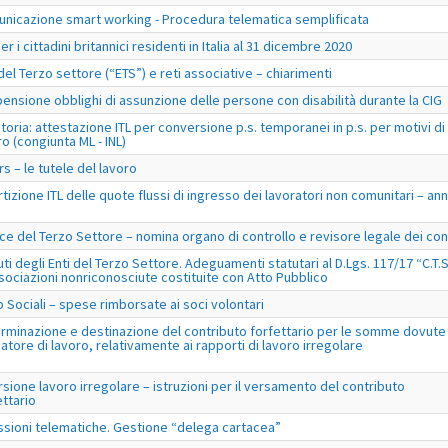
nicazione smart working - Procedura telematica semplificata
r i cittadini britannici residenti in Italia al 31 dicembre 2020
 del Terzo settore (“ETS”) e reti associative – chiarimenti
ensione obblighi di assunzione delle persone con disabilità durante la CIG
toria: attestazione ITL per conversione p.s. temporanei in p.s. per motivi di
ro (congiunta ML - INL)
rs – le tutele del lavoro
rtizione ITL delle quote flussi di ingresso dei lavoratori non comunitari – an
ce del Terzo Settore – nomina organo di controllo e revisore legale dei con
uti degli Enti del Terzo Settore. Adeguamenti statutari al D.Lgs. 117/17 “C.T.S
sociazioni nonriconosciute costituite con Atto Pubblico
 Sociali – spese rimborsate ai soci volontari
rminazione e destinazione del contributo forfettario per le somme dovute
datore di lavoro, relativamente ai rapporti di lavoro irregolare
sione lavoro irregolare – istruzioni per il versamento del contributo
ettario
ssioni telematiche. Gestione “delega cartacea”