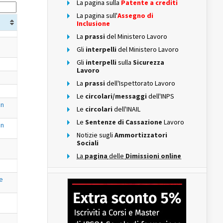
La pagina sulla
Patente a crediti
La pagina sull'
Assegno di
Inclusione
La
prassi
del Ministero Lavoro
Gli
interpelli
del Ministero Lavoro
Gli
interpelli
sulla
Sicurezza
Lavoro
La
prassi
dell'Ispettorato Lavoro
Le
circolari/messaggi
dell'INPS
on
Le
circolari
dell'INAIL
Le
Sentenze di Cassazione
Lavoro
on
Notizie sugli
Ammortizzatori
Sociali
La
pagina
delle
Dimissioni online
le