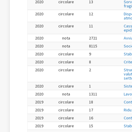
2020
circolare
13
Sorv
fragi
2020
circolare
12
Disp
atmo
2020
circolare
11
Cass
epid
2020
nota
2721
Avvi
2020
nota
8115
Soci
2020
circolare
9
Stab
2020
circolare
8
Crit
2020
circolare
2
Stru
valu
setto
2020
circolare
1
Sist
2020
nota
1311
Lavo
2019
circolare
18
Cont
2019
circolare
17
Ridu
2019
circolare
16
Cont
2019
circolare
15
Stab