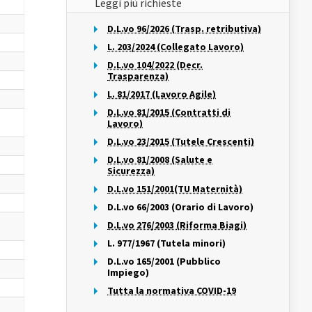
Leggi più richieste
D.L.vo 96/2026 (Trasp. retributiva)
L. 203/2024 (Collegato Lavoro)
D.L.vo 104/2022 (Decr.
Trasparenza)
L. 81/2017 (Lavoro Agile)
D.L.vo 81/2015 (Contratti di
Lavoro)
D.L.vo 23/2015 (Tutele Crescenti)
D.L.vo 81/2008 (Salute e
à
Sicurezza)
D.L.vo 151/2001(TU Maternità)
D.L.vo 66/2003 (Orario di Lavoro)
D.L.vo 276/2003 (Riforma Biagi)
L. 977/1967 (Tutela minori)
D.L.vo 165/2001 (Pubblico
Impiego)
Tutta la normativa COVID-19