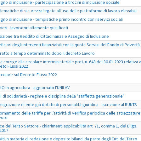
gno di inclusione - partecipazione a tirocini di inclusione sociale
lematiche di sicurezza legate all'uso delle piattaforme di lavoro elevabili
gno di inclusione - tempistiche primo incontro con i servizi sociali
ieri - lavoratori altamente qualificati
sizione tra Reddito di Cittadinanza e Assegno di Inclusione
ficiari degli interventi finanziabili con la quota Servizi del Fondo di Povertà
ratto a tempo determinato dopo il decreto Lavoro
a corrige alla circolare interministeriale prot. n. 648 del 30.01.2023 relativa a
eto Flussi 2022
ircolare sul Decreto Flussi 2022
tO in agricoltura - aggiornato l'UNILAV
i di solidarietà - regime e disciplina della "staffetta generazionale"
migrazione di ente già dotato di personalità giuridica - iscrizione al RUNTS
ornamento delle tariffe per l’attività di verifica periodica delle attrezzature
avoro
ce del Terzo Settore - chiarimenti applicabilità art. 71, comma 1, del D.lgs.
2017
iti in materia di redazione e deposito bilanci da parte degli Enti del Terzo