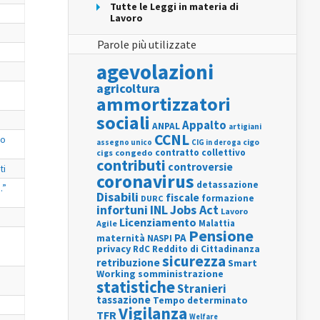
Tutte le Leggi in materia di
Lavoro
Parole più utilizzate
agevolazioni
agricoltura
ammortizzatori
sociali
Appalto
ANPAL
artigiani
CCNL
no
assegno unico
cigo
CIG in deroga
contratto collettivo
cigs
congedo
contributi
controversie
ti
coronavirus
detassazione
.”
Disabili
fiscale
formazione
DURC
INL
Jobs Act
infortuni
Lavoro
Licenziamento
Agile
Malattia
Pensione
PA
maternità
NASPI
privacy
RdC
Reddito di Cittadinanza
sicurezza
retribuzione
Smart
Working
somministrazione
statistiche
Stranieri
tassazione
Tempo determinato
Vigilanza
TFR
Welfare