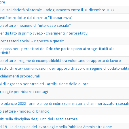
ore
i di solidarietà bilaterale – adeguamento entro il 31 dicembre 2022
ovità introdotte dal decreto "Trasparenza"
o settore - nozione di “interesse sociale”
endistato di primo livello - chiarimenti interpretativi
rtizzatori sociali – risposte a quesiti
n pass per i percettori del Rdc che partecipano ai progetti utili alla
ttività
o settore - regime di incompatibilità tra volontario e rapporto di lavoro
ratto di rete - comunicazioni dei rapporti di lavoro in regime di codatorialit
- chiarimenti procedurali
si di ingresso per stranieri - attribuzione delle quote
ro agile per ridurre i contagi
e bilancio 2022 - prime linee di indirizzo in materia di ammortizzatori sociali
o settore - modelli di bilancio
iti sulla disciplina degli Enti del Terzo settore
d-19 - La disciplina del lavoro agile nella Pubblica Amministrazione