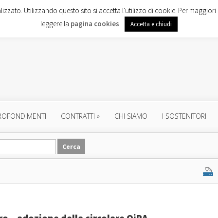
lizzato. Utilizzando questo sito si accetta l'utilizzo di cookie. Per maggiori 
leggere la
pagina cookies
.
Accetta e chiudi
ROFONDIMENTI
CONTRATTI
»
CHI SIAMO
I SOSTENITORI
ro – adozione della circolare OiRA