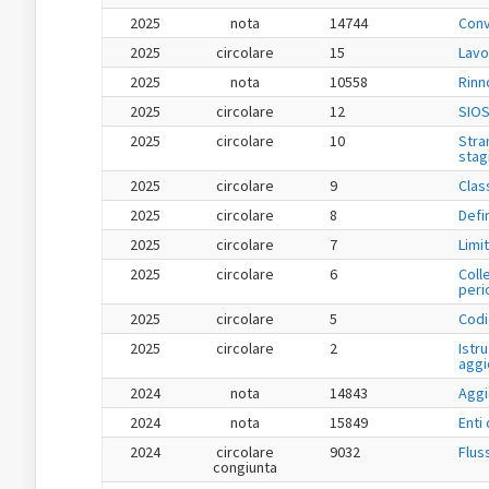
2025
nota
14744
Conv
2025
circolare
15
Lavo
2025
nota
10558
Rinn
2025
circolare
12
SIOS
2025
circolare
10
Stra
stag
2025
circolare
9
Class
2025
circolare
8
Defi
2025
circolare
7
Limit
2025
circolare
6
Coll
peri
2025
circolare
5
Codi
2025
circolare
2
Istru
aggi
2024
nota
14843
Aggi
2024
nota
15849
Enti
2024
circolare
9032
Flus
congiunta