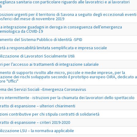
eglianza sanitaria con particolare riguardo alle lavoratrici e ai lavoratori
li
osizioni urgenti per il territorio di Savona a seguito degli eccezionali eventi
sferici del mese di novembre 2019
a integrazione guadagni in deroga in conseguenza dell’emergenza
emiologica da COVID-19
amento del Sistema Pubblico di Identità -SPID
età a responsabilità limitata semplificata e impresa sociale
ilizzazione di Lavoratori Socialmente Utili
eri per l’accesso ai trattamenti di integrazione salariale
mento di supporto rivolto alle micro, piccole e medie imprese, per la
tazione dei rischi sviluppato secondo il prototipo europeo OiRA, dedicato a
re "Uffici"
ema dei Servizi Sociali –Emergenza Coronavirus
ro intermittente - istruzioni per la chiamata dei lavoratori dello spettacolo
ratto di espansione – ulteriori chiarimenti
zioni contributive per chi stipula contratti di solidarietà
ratto di espansione – criteri 2019-2020
ilizzazione LSU – la normativa applicabile