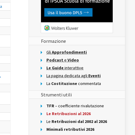
va
Formazione
Gli
Approfondimenti
Podcast
e
Video
Le Guide
interattive
,
La pagina dedicata agli
Eventi
La
Costituzione
commentata
Strumenti utili
TFR
– coefficiente rivalutazione
Le Retribuzioni al 2026
Le
Retribuzioni dal 2002 al 2026
Minimali retributivi 2026