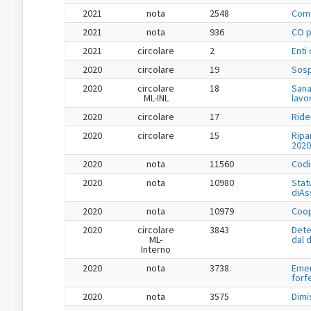
2021
nota
2548
Comu
2021
nota
936
CO pe
2021
circolare
2
Enti
2020
circolare
19
Sosp
2020
circolare
18
Sana
ML-INL
lavo
2020
circolare
17
Ride
2020
circolare
15
Ripa
2020
2020
nota
11560
Codi
2020
nota
10980
Stat
diAs
2020
nota
10979
Coop
2020
circolare
3843
Dete
ML-
dal 
Interno
2020
nota
3738
Emer
forf
2020
nota
3575
Dimi