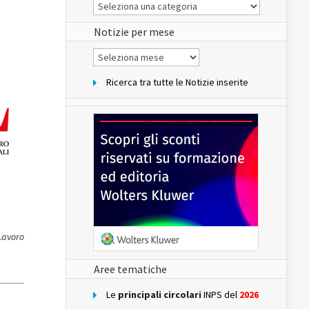
Le
Notizie
del
sito
Notizie per mese
Notizie
per
mese
Ricerca tra tutte le Notizie inserite
 Lavoro
Aree tematiche
Le
principali circolari
INPS del
2026