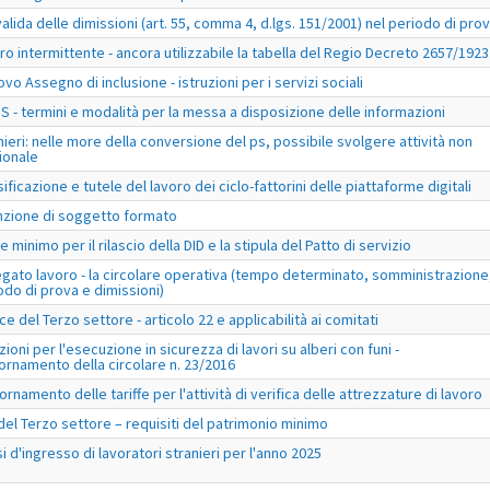
alida delle dimissioni (art. 55, comma 4, d.lgs. 151/2001) nel periodo di pro
ro intermittente - ancora utilizzabile la tabella del Regio Decreto 2657/1923
ovo Assegno di inclusione - istruzioni per i servizi sociali
S - termini e modalità per la messa a disposizione delle informazioni
nieri: nelle more della conversione del ps, possibile svolgere attività non
ionale
ificazione e tutele del lavoro dei ciclo-fattorini delle piattaforme digitali
nzione di soggetto formato
e minimo per il rilascio della DID e la stipula del Patto di servizio
egato lavoro - la circolare operativa (tempo determinato, somministrazione
odo di prova e dimissioni)
ce del Terzo settore - articolo 22 e applicabilità ai comitati
zioni per l'esecuzione in sicurezza di lavori su alberi con funi -
ornamento della circolare n. 23/2016
ornamento delle tariffe per l'attività di verifica delle attrezzature di lavoro
 del Terzo settore – requisiti del patrimonio minimo
si d'ingresso di lavoratori stranieri per l'anno 2025