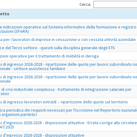
Cerca:
etto
e indicazioni operative sul Sistema informativo della formazione e registro
stazioni (SFeRA)
la per i lavoratori di imprese in cessazione o con cessata attività aziendale
ce del Terzo settore - quesiti sulla disciplina generale degli ETS
uzioni operative per il trattamento di mobilità in deroga
si di ingresso 2026-2028 - ripartizione delle quote per lavoro subordinato n
ionale - settore assistenza familiare
si di ingresso 2026-2028 - ripartizione delle quote per lavoro subordinato n
ionale
 di crisi industriale complessa - trattamento di integrazione salariale per
ratori
si di ingresso lavoratori extraUE – ripartizione delle quote sul territorio
fica periodica dei requisiti necessari per l'iscrizione nel Repertorio naziona
i organismi paritetici
si d’ingresso 2026-2028 - disposizioni attuative - Errata corrige alla circolare
047/2025
si d’ingresso 2026-2028 - disposizioni attuative