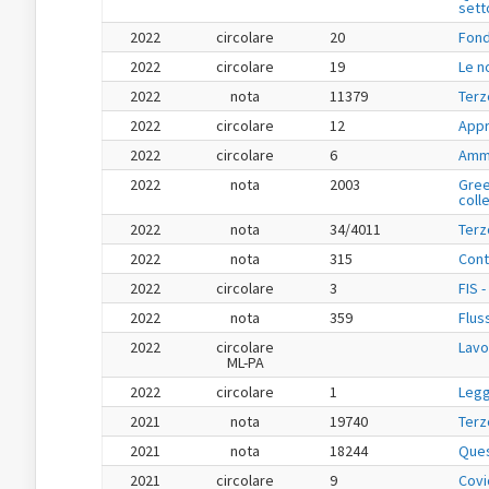
sett
2022
circolare
20
Fond
2022
circolare
19
Le n
2022
nota
11379
Terz
2022
circolare
12
Appr
2022
circolare
6
Ammo
2022
nota
2003
Gree
colle
2022
nota
34/4011
Terz
2022
nota
315
Cont
2022
circolare
3
FIS 
2022
nota
359
Flus
2022
circolare
Lavo
ML-PA
2022
circolare
1
Legg
2021
nota
19740
Terz
2021
nota
18244
Ques
2021
circolare
9
Covi