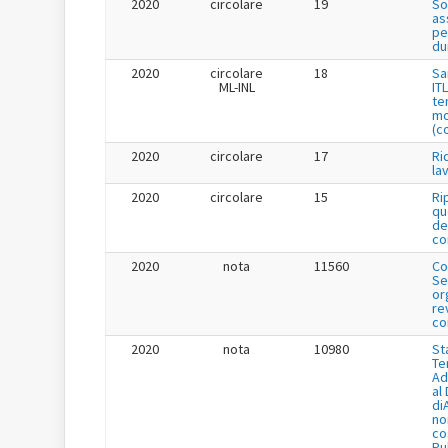
2020
circolare
19
So
as
pe
du
2020
circolare
18
Sa
ML-INL
IT
te
mo
(c
2020
circolare
17
Ri
la
2020
circolare
15
Ri
qu
de
co
2020
nota
11560
Co
Se
or
re
co
2020
nota
10980
St
Te
Ad
al
di
no
co
Pu