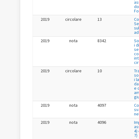
as
do
Fo
2019
circolare
13
Co
Se
su
ad
2019
nota
8342
So
i 
se
co
in
ci
2019
circolare
10
Tr
so
i 
da
e 
am
gi
2019
nota
4097
Co
sv
ne
2019
nota
4096
Im
as
4) 
7)