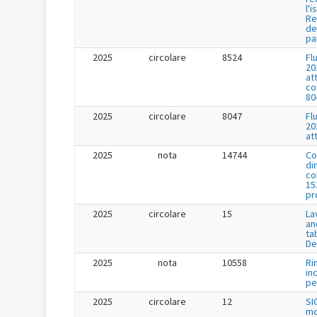
l'i
Re
de
pa
2025
circolare
8524
Fl
20
at
co
80
2025
circolare
8047
Fl
20
at
2025
nota
14744
Co
di
co
15
pr
2025
circolare
15
La
an
ta
De
2025
nota
10558
Ri
in
per
2025
circolare
12
SI
mo