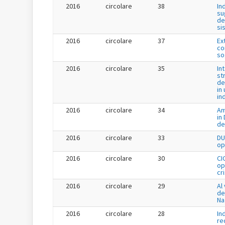
2016
circolare
38
In
su
de
si
2016
circolare
37
Ex
co
so
2016
circolare
35
In
st
de
in 
in
2016
circolare
34
Am
in
de
2016
circolare
33
DU
op
2016
circolare
30
CI
op
cr
2016
circolare
29
Al 
de
Na
2016
circolare
28
In
re