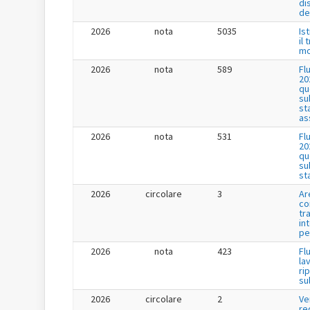
di
de
2026
nota
5035
Is
il
mo
2026
nota
589
Fl
20
qu
su
st
as
2026
nota
531
Fl
20
qu
su
st
2026
circolare
3
Ar
co
tr
in
pe
2026
nota
423
Fl
la
ri
su
2026
circolare
2
Ve
re