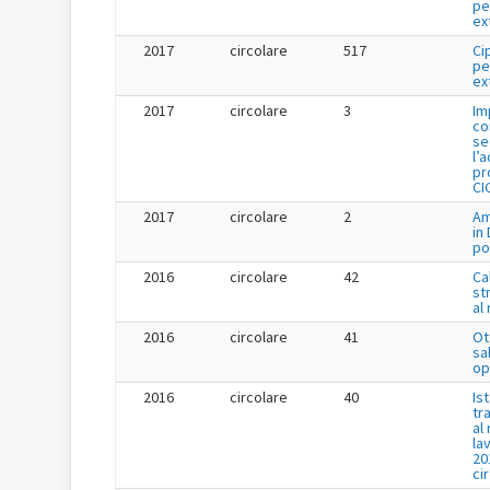
pe
ex
2017
circolare
517
Ci
pe
ex
2017
circolare
3
Im
co
se
l’
pr
CI
2017
circolare
2
Am
in
po
2016
circolare
42
Ca
st
al
2016
circolare
41
Ot
sa
op
2016
circolare
40
Is
tr
al
la
20
ci