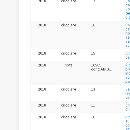
2018
circolare
17
Co
de
So
te
Di
2018
circolare
16
Pr
ca
ri
az
az
so
2018
circolare
15
CI
ce
2018
nota
10569
Ri
cong.ANPAL
pr
in
ac
po
2018
circolare
13
Sa
la
ci
2018
circolare
11
Ch
di
2018
circolare
10
Ri
au
co
al