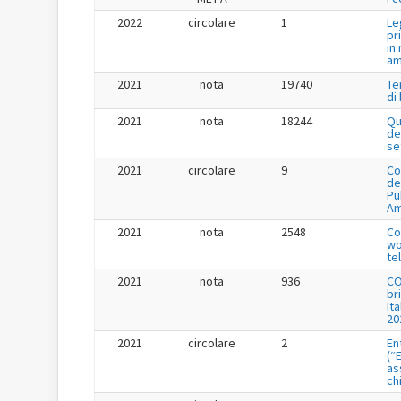
2022
circolare
1
Le
pr
in
am
2021
nota
19740
Te
di
2021
nota
18244
Qu
de
se
2021
circolare
9
Co
de
Pu
Am
2021
nota
2548
Co
wo
te
2021
nota
936
CO
br
It
20
2021
circolare
2
En
(“
as
ch