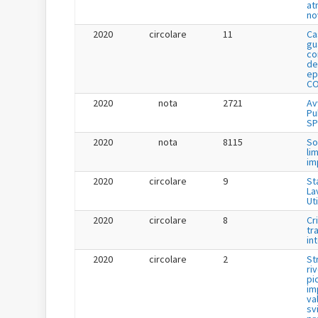
at
no
2020
circolare
11
Ca
gu
co
de
ep
CO
2020
nota
2721
Av
Pu
SP
2020
nota
8115
So
li
im
2020
circolare
9
St
La
Uti
2020
circolare
8
Cr
tr
in
2020
circolare
2
St
ri
pi
im
va
sv