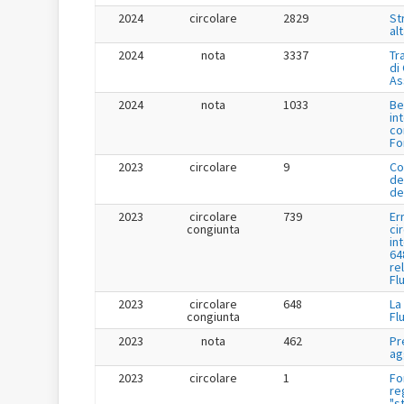
2024
circolare
2829
St
al
2024
nota
3337
Tr
di
As
2024
nota
1033
Be
in
co
Fo
2023
circolare
9
Co
de
de
2023
circolare
739
Er
congiunta
ci
in
64
re
Fl
2023
circolare
648
La
congiunta
Fl
2023
nota
462
Pr
ag
2023
circolare
1
Fo
re
"s