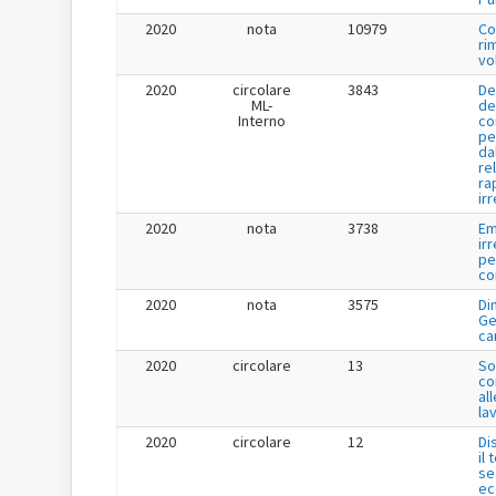
2020
nota
10979
Co
ri
vo
2020
circolare
3843
De
ML-
de
Interno
co
pe
da
re
ra
ir
2020
nota
3738
Em
ir
pe
co
2020
nota
3575
Di
Ge
ca
2020
circolare
13
So
co
all
lav
2020
circolare
12
Di
il
se
ec