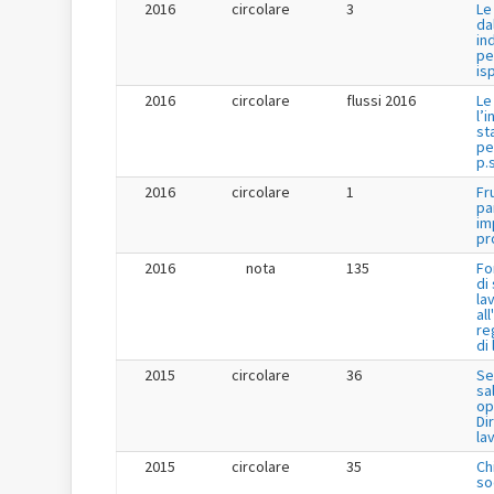
2016
circolare
3
Le
da
in
pe
is
2016
circolare
flussi 2016
Le
l’
st
pe
p.s
2016
circolare
1
Fr
pa
im
pr
2016
nota
135
Fo
di
la
al
re
di
2015
circolare
36
Se
sa
op
Dir
la
2015
circolare
35
Ch
so