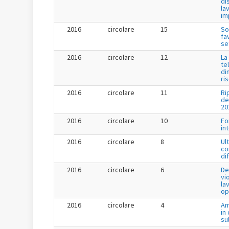
di
la
im
2016
circolare
15
So
fa
se
2016
circolare
12
La
te
di
ri
2016
circolare
11
Ri
de
20
2016
circolare
10
Fo
in
2016
circolare
8
Ul
co
di
2016
circolare
6
De
vi
la
op
2016
circolare
4
Am
in
su