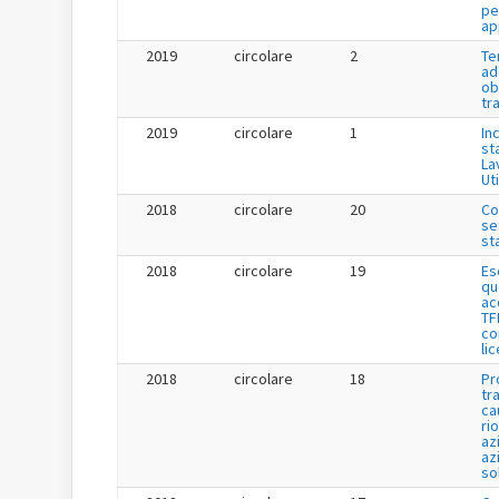
pe
ap
2019
circolare
2
Te
ad
ob
tr
2019
circolare
1
Inc
st
La
Uti
2018
circolare
20
Co
se
st
2018
circolare
19
Es
qu
ac
TF
co
li
2018
circolare
18
Pr
tr
ca
ri
az
az
so