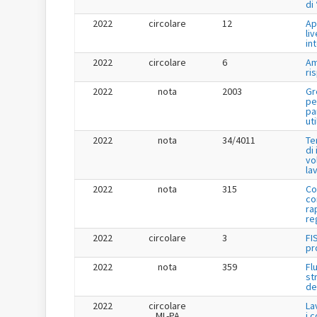
di
2022
circolare
12
Ap
liv
in
2022
circolare
6
Am
ri
2022
nota
2003
Gr
pe
pa
uti
2022
nota
34/4011
Te
di
vo
la
2022
nota
315
Co
co
ra
re
2022
circolare
3
FI
pr
2022
nota
359
Fl
st
de
2022
circolare
La
ML-PA
i 