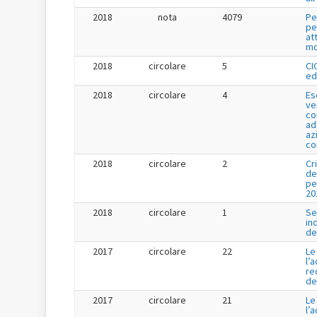
2018
nota
4079
Pe
pe
at
mo
2018
circolare
5
CI
ed
2018
circolare
4
Es
ve
co
ad
az
co
2018
circolare
2
Cr
de
pe
20
2018
circolare
1
Se
in
de
2017
circolare
22
Le
l’
re
de
2017
circolare
21
Le
l’