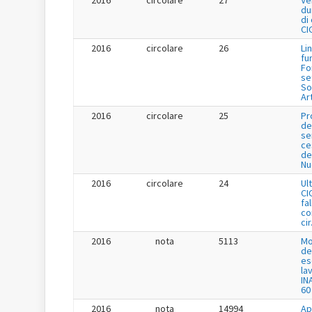
du
di
CI
2016
circolare
26
Li
fu
Fo
se
So
Ar
2016
circolare
25
Pr
de
se
ce
de
Nu
2016
circolare
24
Ul
CI
fa
co
cir
2016
nota
5113
Mo
de
es
la
IN
60
2016
nota
14994
Ap