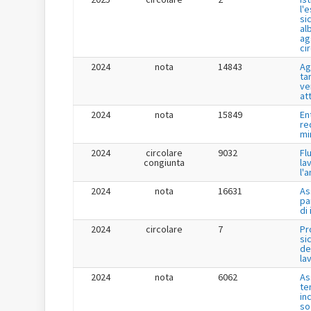
l'
si
al
ag
ci
2024
nota
14843
Ag
tar
ve
at
2024
nota
15849
En
re
mi
2024
circolare
9032
Fl
congiunta
la
l'
2024
nota
16631
As
pa
di
2024
circolare
7
Pr
si
de
la
2024
nota
6062
As
te
in
so