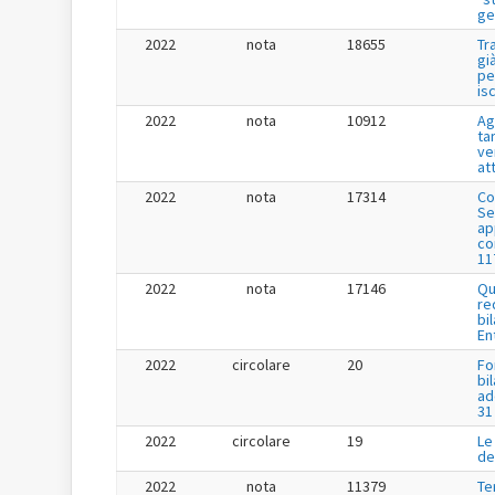
ge
2022
nota
18655
Tr
gi
pe
is
2022
nota
10912
Ag
tar
ve
at
2022
nota
17314
Co
Se
app
co
11
2022
nota
17146
Qu
re
bi
En
2022
circolare
20
Fo
bi
ad
31
2022
circolare
19
Le
de
2022
nota
11379
Te