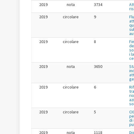
2019
nota
3734
Att
ri
2019
circolare
9
Fl
at
qu
su
au
2019
circolare
8
Fi
de
so
i l
ce
2019
nota
3650
St
in
at
ge
2019
circolare
6
Ri
tr
ri
az
so
2019
circolare
5
CI
pe
di
pu
2019
nota
1118
Di