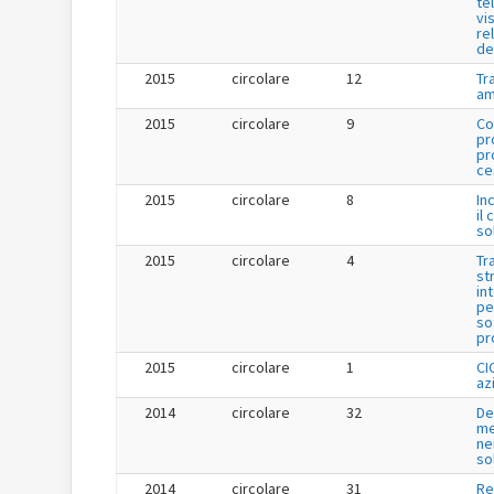
te
vis
re
de
2015
circolare
12
Tr
am
2015
circolare
9
Co
pr
pr
ce
2015
circolare
8
In
il 
so
2015
circolare
4
Tr
st
in
pe
so
pr
2015
circolare
1
CI
az
2014
circolare
32
De
me
ne
so
2014
circolare
31
Re