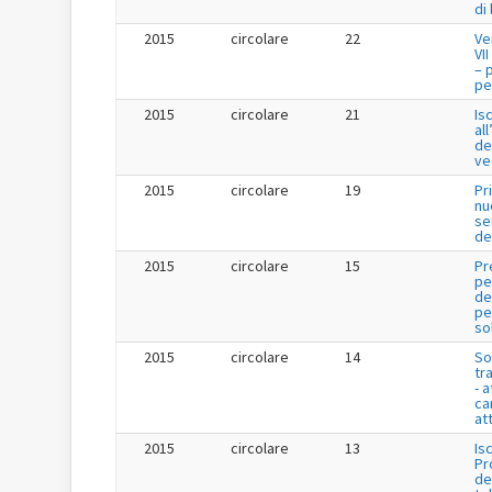
di
2015
circolare
22
Ve
VI
– 
per
2015
circolare
21
Is
al
de
ve
2015
circolare
19
Pr
nu
se
de
2015
circolare
15
Pr
pe
de
per
so
2015
circolare
14
So
tr
- a
ca
att
2015
circolare
13
Is
Pr
de