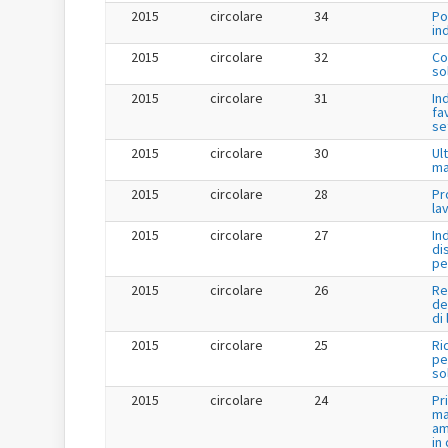
2015
circolare
34
Po
in
2015
circolare
32
Co
so
2015
circolare
31
In
fa
se
2015
circolare
30
Ul
ma
2015
circolare
28
Pr
la
2015
circolare
27
In
di
pe
2015
circolare
26
Re
de
di
2015
circolare
25
Ri
per
so
2015
circolare
24
Pr
ma
am
in