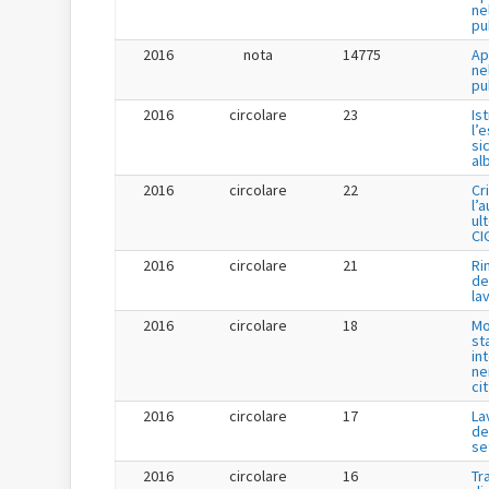
ne
pu
2016
nota
14775
Ap
ne
pu
2016
circolare
23
Is
l’
si
al
2016
circolare
22
Cr
l’
ul
CI
2016
circolare
21
Ri
de
la
2016
circolare
18
Mo
st
in
ne
ci
2016
circolare
17
La
de
se
2016
circolare
16
Tr