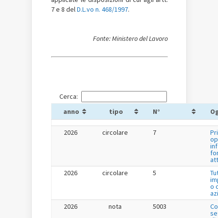
7 e 8 del
D.L.vo n. 468/1997
.
Fonte: Ministero del Lavoro
Cerca:
anno
tipo
N°
O
2026
circolare
7
Pr
op
in
fo
at
2026
circolare
5
Tu
im
o 
az
2026
nota
5003
Co
se