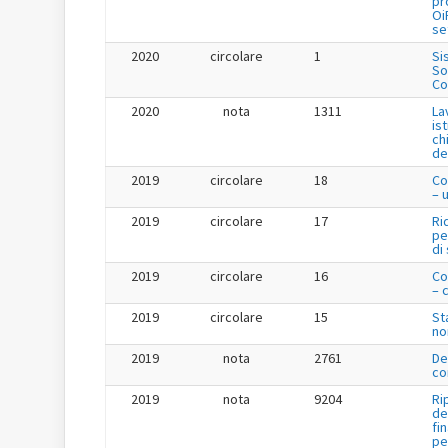
pr
Oi
se
2020
circolare
1
Si
So
Co
2020
nota
1311
La
is
ch
de
2019
circolare
18
Co
– 
2019
circolare
17
Ri
pe
di
2019
circolare
16
Co
– 
2019
circolare
15
St
no
2019
nota
2761
De
co
2019
nota
9204
Ri
de
fi
pe