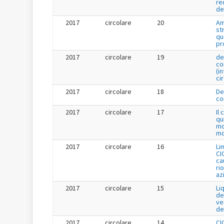
re
de
2017
circolare
20
Am
st
qu
pr
2017
circolare
19
de
co
(i
ci
2017
circolare
18
De
co
2017
circolare
17
Il
qu
mo
mo
2017
circolare
16
Li
CI
cau
ri
az
2017
circolare
15
Li
de
ve
de
2017
circolare
14
CI