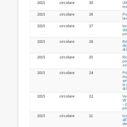
2015
circolare
30
Ul
ma
2015
circolare
28
Pr
la
2015
circolare
27
In
di
pe
2015
circolare
26
Re
de
di
2015
circolare
25
Ri
per
so
2015
circolare
24
Pr
ma
am
in
di
2015
circolare
22
Ve
VI
– 
per
2015
circolare
21
Is
al
de