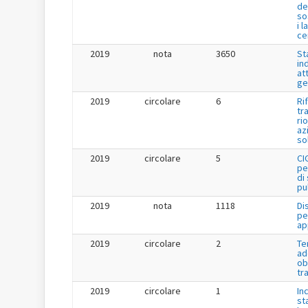
de
so
i l
ce
2019
nota
3650
St
in
at
ge
2019
circolare
6
Ri
tr
ri
az
so
2019
circolare
5
CI
pe
di
pu
2019
nota
1118
Di
pe
ap
2019
circolare
2
Te
ad
ob
tr
2019
circolare
1
Inc
st