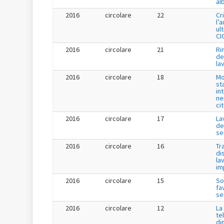
al
2016
circolare
22
Cr
l’
ul
CI
2016
circolare
21
Ri
de
la
2016
circolare
18
Mo
st
in
ne
ci
2016
circolare
17
La
de
se
2016
circolare
16
Tr
di
la
im
2016
circolare
15
So
fa
se
2016
circolare
12
La
te
di