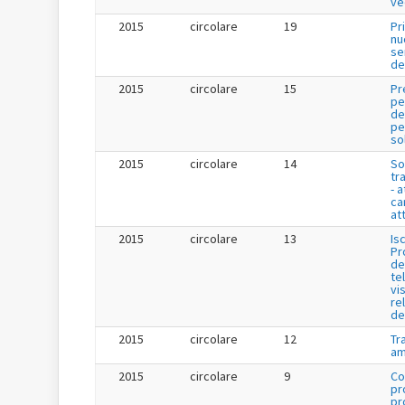
ve
2015
circolare
19
Pr
nu
se
de
2015
circolare
15
Pr
pe
de
per
so
2015
circolare
14
So
tr
- a
ca
att
2015
circolare
13
Is
Pr
de
te
vis
re
de
2015
circolare
12
Tr
am
2015
circolare
9
Co
pr
pr