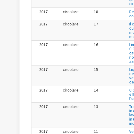
ci
2017
circolare
18
De
co
2017
circolare
17
Il
qu
mo
mo
2017
circolare
16
Li
CI
cau
ri
az
2017
circolare
15
Li
de
ve
de
2017
circolare
14
CI
ef
l’
2017
circolare
13
Tr
in
la
in 
in
2017
circolare
11
Ve