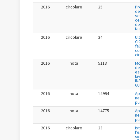
2016
circolare
25
Pr
de
se
ce
de
Nu
2016
circolare
24
Ul
CI
fa
co
cir
2016
nota
5113
Mo
de
es
la
IN
60
2016
nota
14994
Ap
ne
pu
2016
nota
14775
Ap
ne
pu
2016
circolare
23
Is
l’
si