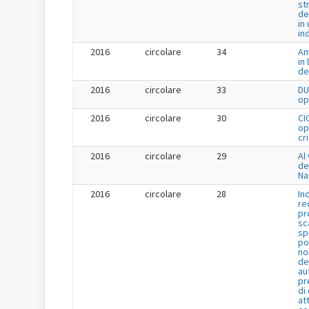
st
de
in 
in
2016
circolare
34
Am
in
de
2016
circolare
33
DU
op
2016
circolare
30
CI
op
cr
2016
circolare
29
Al 
de
Na
2016
circolare
28
In
re
pr
sc
sp
po
no
de
au
pr
di
at