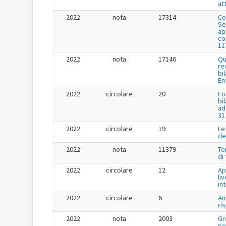
at
2022
nota
17314
Co
Se
app
co
11
2022
nota
17146
Qu
re
bi
En
2022
circolare
20
Fo
bi
ad
31
2022
circolare
19
Le
de
2022
nota
11379
Te
di
2022
circolare
12
Ap
liv
in
2022
circolare
6
Am
ri
2022
nota
2003
Gr
pe