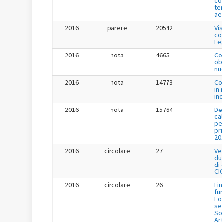
co
te
ae
2016
parere
20542
Vi
co
Le
2016
nota
4665
Co
ob
nu
2016
nota
14773
Co
in
in
2016
nota
15764
De
ca
pe
pr
20
2016
circolare
27
Ve
du
di
CI
2016
circolare
26
Li
fu
Fo
se
So
Ar