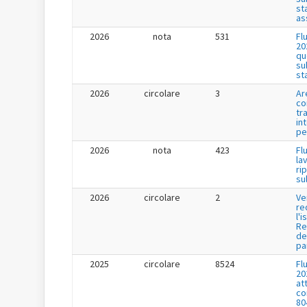
st
as
2026
nota
531
Fl
20
qu
su
st
2026
circolare
3
Ar
co
tr
in
pe
2026
nota
423
Fl
la
ri
su
2026
circolare
2
Ve
re
l'i
Re
de
pa
2025
circolare
8524
Fl
20
at
co
80