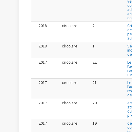
ve
co
ad
az
co
2018
circolare
2
Cr
de
pe
20
2018
circolare
1
Se
in
de
2017
circolare
22
Le
l’
re
de
2017
circolare
21
Le
l’
re
de
2017
circolare
20
Am
st
qu
pr
2017
circolare
19
de
co
(i