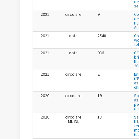
de
se
2021
circolare
9
Co
de
Pu
Am
2021
nota
2548
Co
wo
te
2021
nota
936
CO
br
It
20
2021
circolare
2
En
(“
as
ch
2020
circolare
19
So
as
pe
du
2020
circolare
18
Sa
ML-INL
IT
te
mo
(c