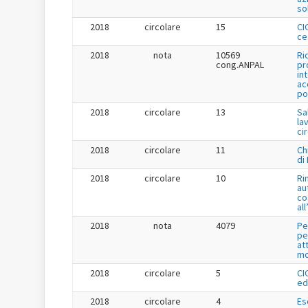
so
2018
circolare
15
CI
ce
2018
nota
10569
Ri
cong.ANPAL
pr
in
ac
po
2018
circolare
13
Sa
la
ci
2018
circolare
11
Ch
di
2018
circolare
10
Ri
au
co
al
2018
nota
4079
Pe
pe
at
mo
2018
circolare
5
CI
ed
2018
circolare
4
Es