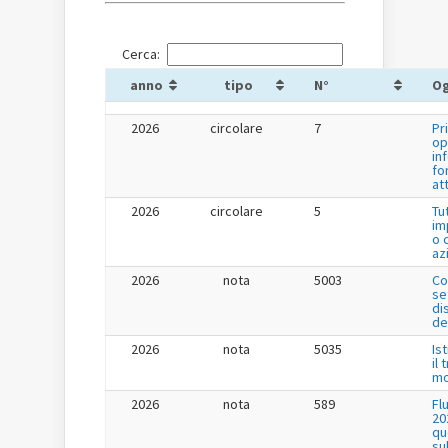
Cerca:
anno
tipo
N°
O
2026
circolare
7
Pr
op
in
fo
at
2026
circolare
5
Tu
im
o 
az
2026
nota
5003
Co
se
di
de
2026
nota
5035
Is
il
mo
2026
nota
589
Fl
20
qu
su