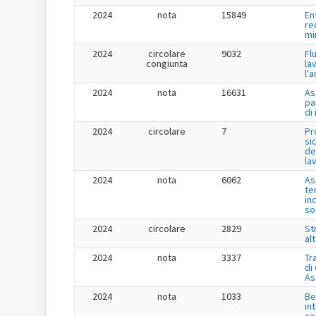
2024
nota
15849
En
re
mi
2024
circolare
9032
Fl
congiunta
la
l'
2024
nota
16631
As
pa
di
2024
circolare
7
Pr
si
de
la
2024
nota
6062
As
te
in
so
2024
circolare
2829
St
al
2024
nota
3337
Tr
di
As
2024
nota
1033
Be
in