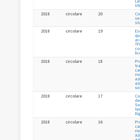
La
Uti
2018
circolare
20
Co
se
st
2018
circolare
19
Es
qu
ac
TF
co
li
2018
circolare
18
Pr
tr
ca
ri
az
az
so
2018
circolare
17
Co
de
So
te
Di
2018
circolare
16
Pr
ca
ri
az
az