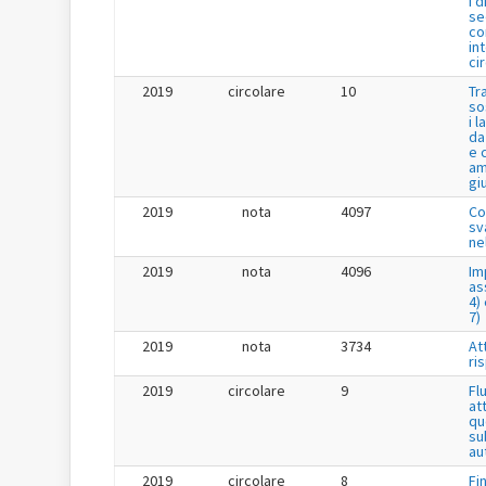
i 
se
co
in
ci
2019
circolare
10
Tr
so
i 
da
e 
am
gi
2019
nota
4097
Co
sv
ne
2019
nota
4096
Im
as
4) 
7)
2019
nota
3734
Att
ri
2019
circolare
9
Fl
at
qu
su
au
2019
circolare
8
Fi