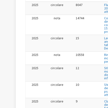
2025
circolare
8047
Fl
20
at
2025
nota
14744
Co
di
co
15
pr
2025
circolare
15
La
an
ta
De
2025
nota
10558
Ri
in
per
2025
circolare
12
SI
mo
di
in
2025
circolare
10
St
de
ps
at
2025
circolare
9
Cl
de