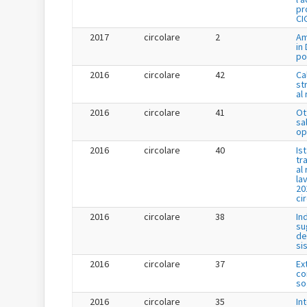
pr
CI
2017
circolare
2
Am
in
po
2016
circolare
42
Ca
st
al
2016
circolare
41
Ot
sa
op
2016
circolare
40
Is
tr
al
la
20
ci
2016
circolare
38
In
su
de
si
2016
circolare
37
Ex
co
so
2016
circolare
35
In