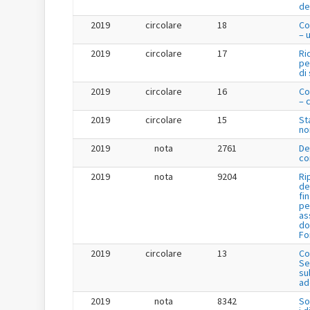
de
2019
circolare
18
Co
– 
2019
circolare
17
Ri
pe
di
2019
circolare
16
Co
– 
2019
circolare
15
St
no
2019
nota
2761
De
co
2019
nota
9204
Ri
de
fi
pe
as
do
Fo
2019
circolare
13
Co
Se
su
ad
2019
nota
8342
So