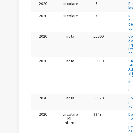
2020
circolare
17
Ri
la
2020
circolare
15
Ri
qu
de
co
2020
nota
11560
Co
Se
or
re
co
2020
nota
10980
St
Te
Ad
al
di
no
co
Pu
2020
nota
10979
Co
ri
vo
2020
circolare
3843
De
ML-
de
Interno
co
pe
da