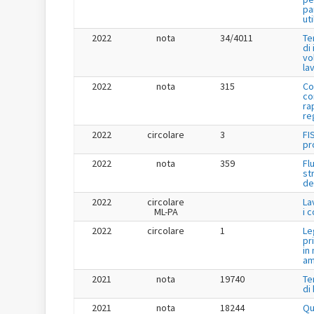
pa
uti
2022
nota
34/4011
Te
di
vo
la
2022
nota
315
Co
co
ra
re
2022
circolare
3
FI
pr
2022
nota
359
Fl
st
de
2022
circolare
La
ML-PA
i 
2022
circolare
1
Le
pr
in
am
2021
nota
19740
Te
di
2021
nota
18244
Qu