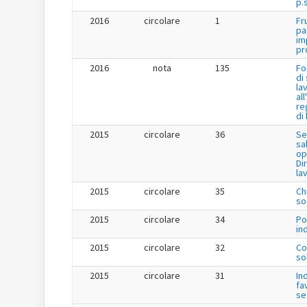
p.s
2016
circolare
1
Fr
pa
im
pr
2016
nota
135
Fo
di
la
al
re
di
2015
circolare
36
Se
sa
op
Dir
la
2015
circolare
35
Ch
so
2015
circolare
34
Po
in
2015
circolare
32
Co
so
2015
circolare
31
In
fa
se