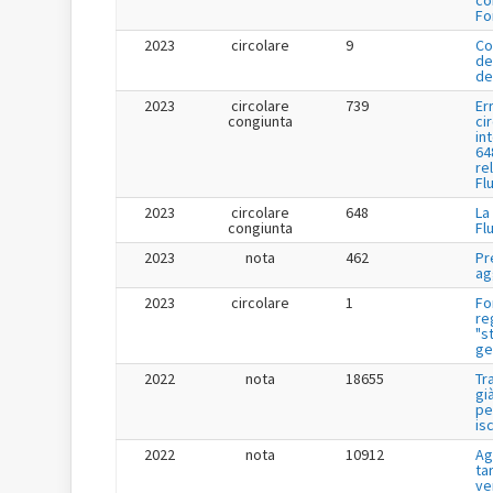
co
Fo
2023
circolare
9
Co
de
de
2023
circolare
739
Er
congiunta
ci
in
64
re
Fl
2023
circolare
648
La
congiunta
Fl
2023
nota
462
Pr
ag
2023
circolare
1
Fo
re
"s
ge
2022
nota
18655
Tr
gi
pe
is
2022
nota
10912
Ag
tar
ve