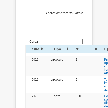
Fonte: Ministero del Lavoro
Cerca:
anno
tipo
N°
O
2026
circolare
7
Pr
op
in
fo
at
2026
circolare
5
Tu
im
o 
az
2026
nota
5003
Co
se
di
de