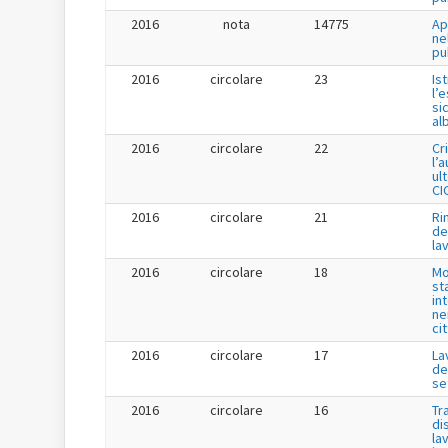
2016
nota
14775
Ap
ne
pu
2016
circolare
23
Is
l’
si
al
2016
circolare
22
Cr
l’
ul
CI
2016
circolare
21
Ri
de
la
2016
circolare
18
Mo
st
in
ne
ci
2016
circolare
17
La
de
se
2016
circolare
16
Tr
di
la