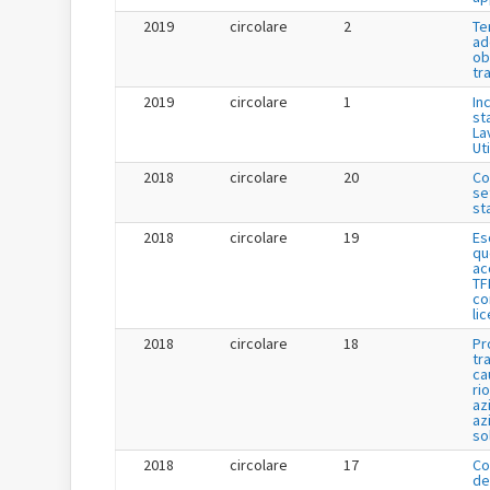
2019
circolare
2
Te
ad
ob
tr
2019
circolare
1
Inc
st
La
Uti
2018
circolare
20
Co
se
st
2018
circolare
19
Es
qu
ac
TF
co
li
2018
circolare
18
Pr
tr
ca
ri
az
az
so
2018
circolare
17
Co
de