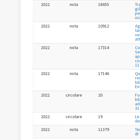
2022
nota
18655
Tr
gi
pe
is
2022
nota
10912
Ag
tar
ve
at
2022
nota
17314
Co
Se
app
co
11
2022
nota
17146
Qu
re
bi
En
2022
circolare
20
Fo
bi
ad
31
2022
circolare
19
Le
de
2022
nota
11379
Te
di