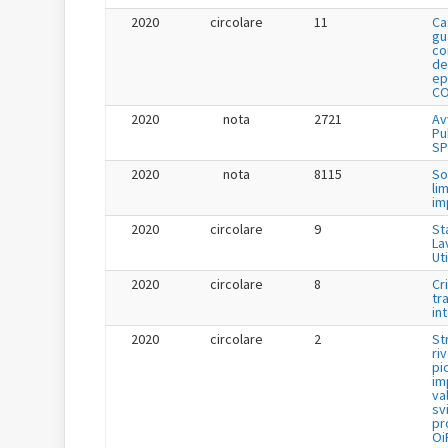
2020
circolare
11
Ca
gu
co
de
ep
CO
2020
nota
2721
Av
Pu
SP
2020
nota
8115
So
li
im
2020
circolare
9
St
La
Uti
2020
circolare
8
Cr
tr
in
2020
circolare
2
St
ri
pi
im
va
sv
pr
Oi