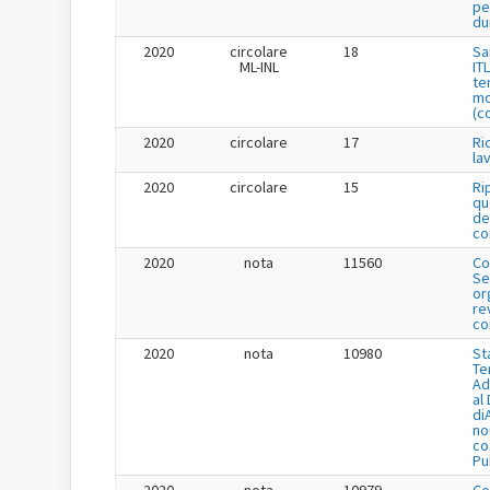
pe
du
2020
circolare
18
Sa
ML-INL
IT
te
mo
(c
2020
circolare
17
Ri
la
2020
circolare
15
Ri
qu
de
co
2020
nota
11560
Co
Se
or
re
co
2020
nota
10980
St
Te
Ad
al
di
no
co
Pu