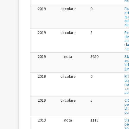
ri
2019
circolare
9
Fl
at
qu
su
au
2019
circolare
8
Fi
de
so
i l
ce
2019
nota
3650
St
in
at
ge
2019
circolare
6
Ri
tr
ri
az
so
2019
circolare
5
CI
pe
di
pu
2019
nota
1118
Di
pe
ap