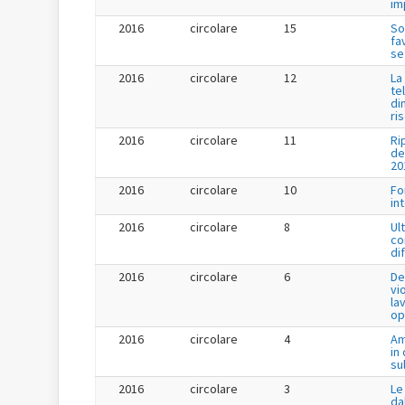
im
2016
circolare
15
So
fa
se
2016
circolare
12
La
te
di
ri
2016
circolare
11
Ri
de
20
2016
circolare
10
Fo
in
2016
circolare
8
Ul
co
di
2016
circolare
6
De
vi
la
op
2016
circolare
4
Am
in
su
2016
circolare
3
Le
da