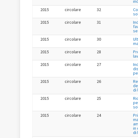
in
2015
circolare
32
Co
so
2015
circolare
31
In
fa
se
2015
circolare
30
Ul
ma
2015
circolare
28
Pr
la
2015
circolare
27
In
di
pe
2015
circolare
26
Re
de
di
2015
circolare
25
Ri
per
so
2015
circolare
24
Pr
ma
am
in
di