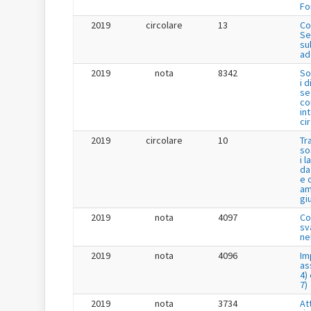
Fo
2019
circolare
13
Co
Se
su
ad
2019
nota
8342
So
i 
se
co
in
ci
2019
circolare
10
Tr
so
i 
da
e 
am
gi
2019
nota
4097
Co
sv
ne
2019
nota
4096
Im
as
4) 
7)
2019
nota
3734
Att