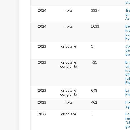
al
2024
nota
3337
Tr
di
As
2024
nota
1033
Be
in
co
Fo
2023
circolare
9
Co
de
de
2023
circolare
739
Er
congiunta
ci
in
64
re
Fl
2023
circolare
648
La
congiunta
Fl
2023
nota
462
Pr
ag
2023
circolare
1
Fo
re
"s
ge