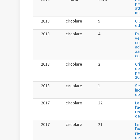
pe
at
mo
2018
circolare
5
CI
ed
2018
circolare
4
Es
ve
co
ad
az
co
2018
circolare
2
Cr
de
pe
20
2018
circolare
1
Se
in
de
2017
circolare
22
Le
l’
re
de
2017
circolare
21
Le
l’
re
de