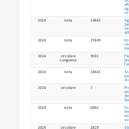
si
al
ag
ci
2024
nota
14843
Ag
tar
ve
at
2024
nota
15849
En
re
mi
2024
circolare
9032
Fl
congiunta
la
l'
2024
nota
16631
As
pa
di
2024
circolare
7
Pr
si
de
la
2024
nota
6062
As
te
in
so
2024
circolare
2829
St