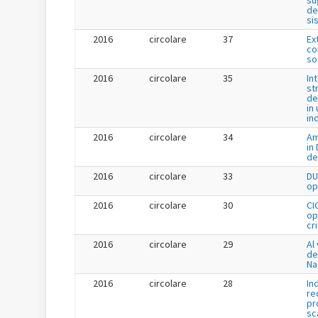
su
de
si
2016
circolare
37
Ex
co
so
2016
circolare
35
In
st
de
in 
in
2016
circolare
34
Am
in
de
2016
circolare
33
DU
op
2016
circolare
30
CI
op
cr
2016
circolare
29
Al 
de
Na
2016
circolare
28
In
re
pr
sc