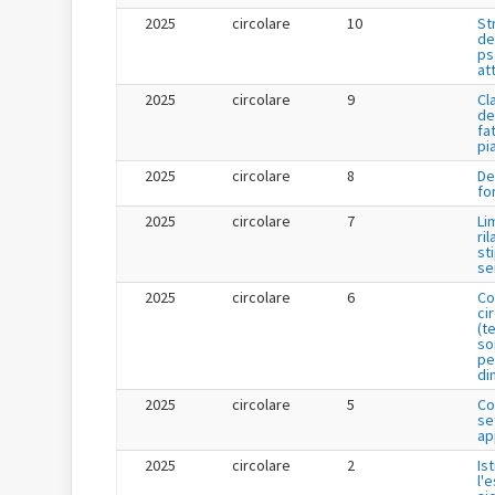
2025
circolare
10
St
de
ps
at
2025
circolare
9
Cl
de
fa
pi
2025
circolare
8
De
fo
2025
circolare
7
Li
ril
st
se
2025
circolare
6
Co
ci
(t
so
pe
di
2025
circolare
5
Co
se
ap
2025
circolare
2
Is
l'