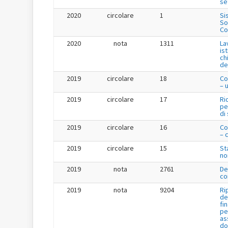
se
2020
circolare
1
Si
So
Co
2020
nota
1311
La
is
ch
de
2019
circolare
18
Co
– 
2019
circolare
17
Ri
pe
di
2019
circolare
16
Co
– 
2019
circolare
15
St
no
2019
nota
2761
De
co
2019
nota
9204
Ri
de
fi
pe
as
do