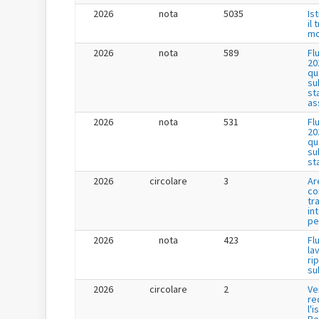
2026
nota
5035
Is
il
mo
2026
nota
589
Fl
20
qu
su
st
as
2026
nota
531
Fl
20
qu
su
st
2026
circolare
3
Ar
co
tr
in
pe
2026
nota
423
Fl
la
ri
su
2026
circolare
2
Ve
re
l'i