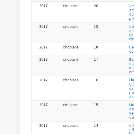
2017
circolare
20
Am
st
qu
pr
2017
circolare
19
de
co
(i
ci
2017
circolare
18
De
co
2017
circolare
17
Il
qu
mo
mo
2017
circolare
16
Li
CI
cau
ri
az
2017
circolare
15
Li
de
ve
de
2017
circolare
14
CI
ef
l’