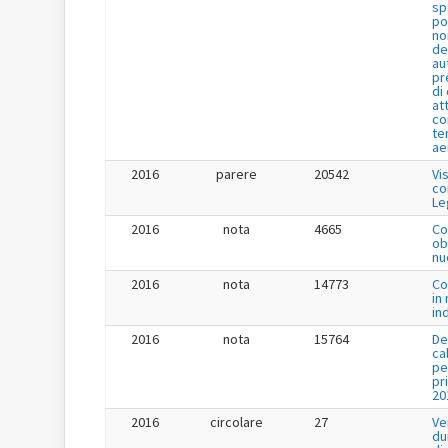
sp
po
no
de
au
pr
di
at
co
te
ae
2016
parere
20542
Vi
co
Le
2016
nota
4665
Co
ob
nu
2016
nota
14773
Co
in
in
2016
nota
15764
De
ca
pe
pr
20
2016
circolare
27
Ve
du