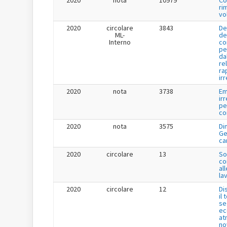
2020
nota
10979
Co
ri
vo
2020
circolare
3843
De
ML-
de
Interno
co
pe
da
re
ra
ir
2020
nota
3738
Em
ir
pe
co
2020
nota
3575
Di
Ge
ca
2020
circolare
13
So
co
all
lav
2020
circolare
12
Di
il
se
ec
at
no