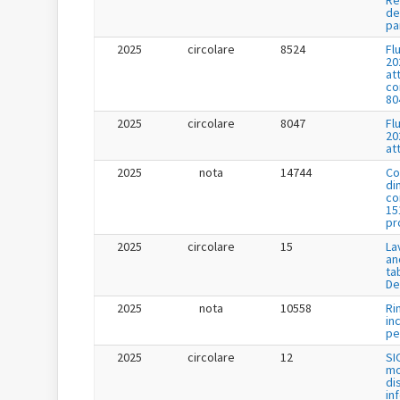
Re
de
pa
2025
circolare
8524
Fl
20
at
co
80
2025
circolare
8047
Fl
20
at
2025
nota
14744
Co
di
co
15
pr
2025
circolare
15
La
an
ta
De
2025
nota
10558
Ri
in
per
2025
circolare
12
SI
mo
di
in