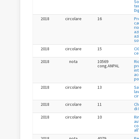
So
te
Di
2018
circolare
16
Pr
ca
ri
az
az
so
2018
circolare
15
CI
ce
2018
nota
10569
Ri
cong.ANPAL
pr
in
ac
po
2018
circolare
13
Sa
la
ci
2018
circolare
11
Ch
di
2018
circolare
10
Ri
au
co
al
2018
nota
4079
Pe