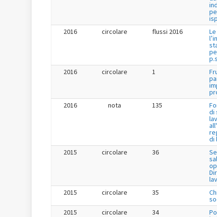
in
pe
is
2016
circolare
flussi 2016
Le
l’
st
pe
p.s
2016
circolare
1
Fr
pa
im
pr
2016
nota
135
Fo
di
la
al
re
di
2015
circolare
36
Se
sa
op
Dir
la
2015
circolare
35
Ch
so
2015
circolare
34
Po