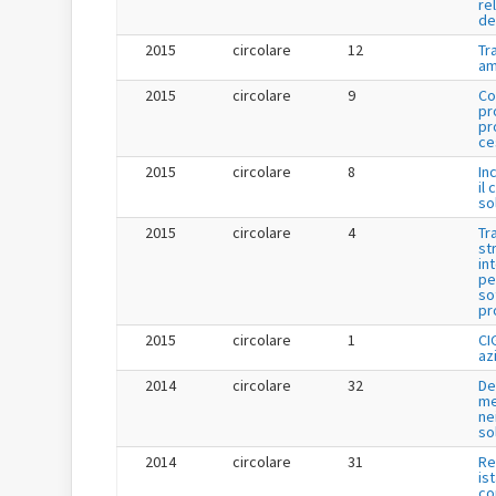
re
de
2015
circolare
12
Tr
am
2015
circolare
9
Co
pr
pr
ce
2015
circolare
8
In
il 
so
2015
circolare
4
Tr
st
in
pe
so
pr
2015
circolare
1
CI
az
2014
circolare
32
De
me
ne
so
2014
circolare
31
Re
is
co