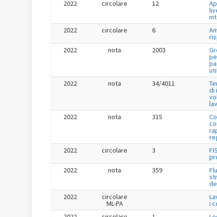
2022
circolare
12
Ap
liv
in
2022
circolare
6
Am
ri
2022
nota
2003
Gr
pe
pa
uti
2022
nota
34/4011
Te
di
vo
la
2022
nota
315
Co
co
ra
re
2022
circolare
3
FI
pr
2022
nota
359
Fl
st
de
2022
circolare
La
ML-PA
i 
2022
circolare
1
Le