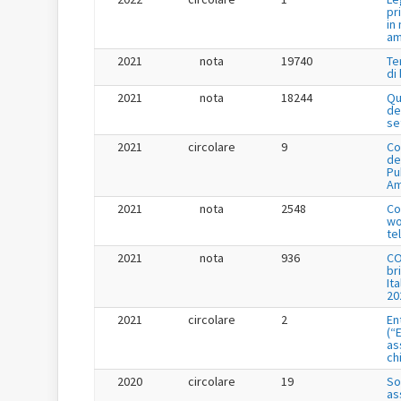
pr
in
am
2021
nota
19740
Te
di
2021
nota
18244
Qu
de
se
2021
circolare
9
Co
de
Pu
Am
2021
nota
2548
Co
wo
te
2021
nota
936
CO
br
It
20
2021
circolare
2
En
(“
as
ch
2020
circolare
19
So
as