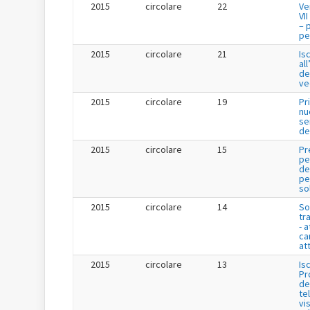
2015
circolare
22
Ve
VI
– 
per
2015
circolare
21
Is
al
de
ve
2015
circolare
19
Pr
nu
se
de
2015
circolare
15
Pr
pe
de
per
so
2015
circolare
14
So
tr
- a
ca
att
2015
circolare
13
Is
Pr
de
te
vis