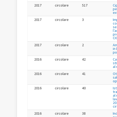
2017
circolare
517
Ci
pe
ex
2017
circolare
3
Im
co
se
l’
pr
CI
2017
circolare
2
Am
in
po
2016
circolare
42
Ca
st
al
2016
circolare
41
Ot
sa
op
2016
circolare
40
Is
tr
al
la
20
ci
2016
circolare
38
In