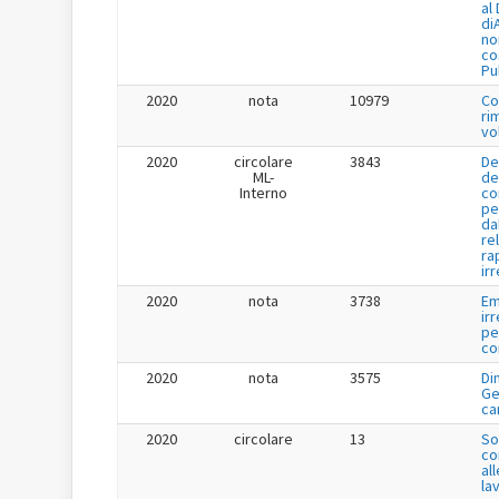
al
di
no
co
Pu
2020
nota
10979
Co
ri
vo
2020
circolare
3843
De
ML-
de
Interno
co
pe
da
re
ra
ir
2020
nota
3738
Em
ir
pe
co
2020
nota
3575
Di
Ge
ca
2020
circolare
13
So
co
all
lav