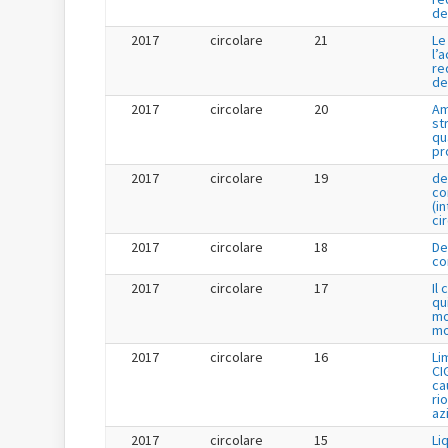
de
2017
circolare
21
Le
l’
re
de
2017
circolare
20
Am
st
qu
pr
2017
circolare
19
de
co
(i
ci
2017
circolare
18
De
co
2017
circolare
17
Il
qu
mo
mo
2017
circolare
16
Li
CI
cau
ri
az
2017
circolare
15
Li