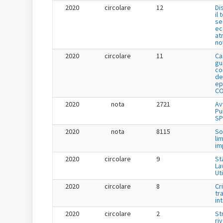
2020
circolare
12
Di
il
se
ec
at
no
2020
circolare
11
Ca
gu
co
de
ep
CO
2020
nota
2721
Av
Pu
SP
2020
nota
8115
So
li
im
2020
circolare
9
St
La
Uti
2020
circolare
8
Cr
tr
in
2020
circolare
2
St
ri