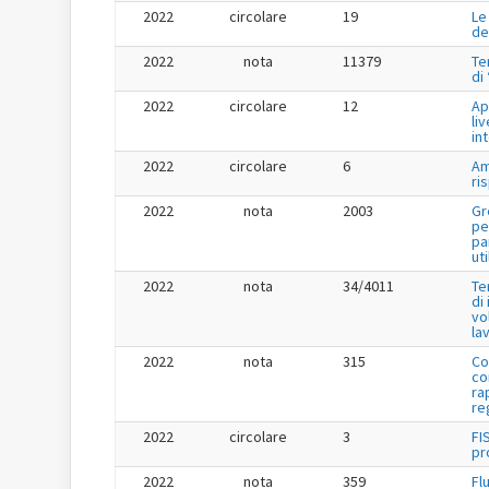
2022
circolare
19
Le
de
2022
nota
11379
Te
di
2022
circolare
12
Ap
liv
in
2022
circolare
6
Am
ri
2022
nota
2003
Gr
pe
pa
uti
2022
nota
34/4011
Te
di
vo
la
2022
nota
315
Co
co
ra
re
2022
circolare
3
FI
pr
2022
nota
359
Fl