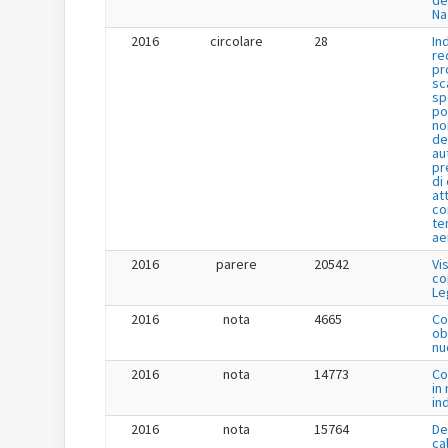
de
Na
2016
circolare
28
In
re
pr
sc
sp
po
no
de
au
pr
di
at
co
te
ae
2016
parere
20542
Vi
co
Le
2016
nota
4665
Co
ob
nu
2016
nota
14773
Co
in
in
2016
nota
15764
De
ca