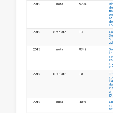
2019
nota
9204
Ri
de
fi
pe
as
do
Fo
2019
circolare
13
Co
Se
su
ad
2019
nota
8342
So
i 
se
co
in
ci
2019
circolare
10
Tr
so
i 
da
e 
am
gi
2019
nota
4097
Co
sv
ne