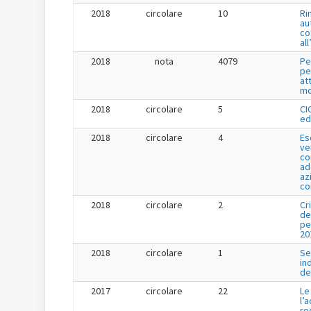
2018
circolare
10
Ri
au
co
al
2018
nota
4079
Pe
pe
at
mo
2018
circolare
5
CI
ed
2018
circolare
4
Es
ve
co
ad
az
co
2018
circolare
2
Cr
de
pe
20
2018
circolare
1
Se
in
de
2017
circolare
22
Le
l’
re