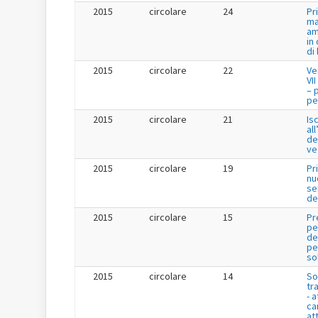
2015
circolare
24
Pr
ma
am
in
di
2015
circolare
22
Ve
VI
– 
per
2015
circolare
21
Is
al
de
ve
2015
circolare
19
Pr
nu
se
de
2015
circolare
15
Pr
pe
de
per
so
2015
circolare
14
So
tr
- a
ca
att