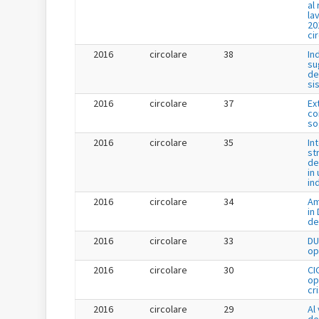
al
la
20
ci
2016
circolare
38
In
su
de
si
2016
circolare
37
Ex
co
so
2016
circolare
35
In
st
de
in 
in
2016
circolare
34
Am
in
de
2016
circolare
33
DU
op
2016
circolare
30
CI
op
cr
2016
circolare
29
Al 