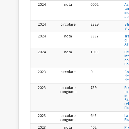
2024
nota
6062
As
te
in
so
2024
circolare
2829
St
al
2024
nota
3337
Tr
di
As
2024
nota
1033
Be
in
co
Fo
2023
circolare
9
Co
de
de
2023
circolare
739
Er
congiunta
ci
in
64
re
Fl
2023
circolare
648
La
congiunta
Fl
2023
nota
462
Pr