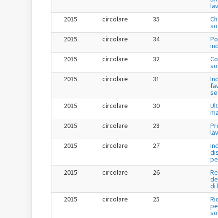
la
2015
circolare
35
Ch
so
2015
circolare
34
Po
in
2015
circolare
32
Co
so
2015
circolare
31
In
fa
se
2015
circolare
30
Ul
ma
2015
circolare
28
Pr
la
2015
circolare
27
In
di
pe
2015
circolare
26
Re
de
di
2015
circolare
25
Ri
per
so