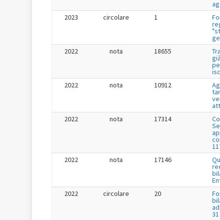
ag
2023
circolare
1
Fo
re
"s
ge
2022
nota
18655
Tr
gi
pe
is
2022
nota
10912
Ag
tar
ve
at
2022
nota
17314
Co
Se
app
co
11
2022
nota
17146
Qu
re
bi
En
2022
circolare
20
Fo
bi
ad
31