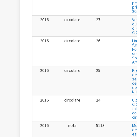
pe
pr
20
2016
circolare
27
Ve
du
di
CI
2016
circolare
26
Li
fu
Fo
se
So
Ar
2016
circolare
25
Pr
de
se
ce
de
Nu
2016
circolare
24
Ul
CI
fa
co
cir
2016
nota
5113
Mo
de
es