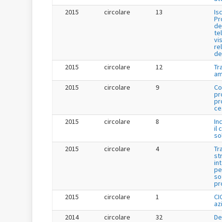
2015
circolare
13
Is
Pr
de
te
vis
re
de
2015
circolare
12
Tr
am
2015
circolare
9
Co
pr
pr
ce
2015
circolare
8
In
il 
so
2015
circolare
4
Tr
st
in
pe
so
pr
2015
circolare
1
CI
az
2014
circolare
32
De