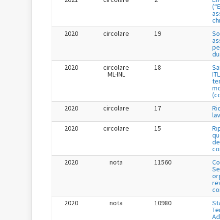
(“
as
ch
2020
circolare
19
So
as
pe
du
2020
circolare
18
Sa
ML-INL
IT
te
mo
(c
2020
circolare
17
Ri
la
2020
circolare
15
Ri
qu
de
co
2020
nota
11560
Co
Se
or
re
co
2020
nota
10980
St
Te
Ad