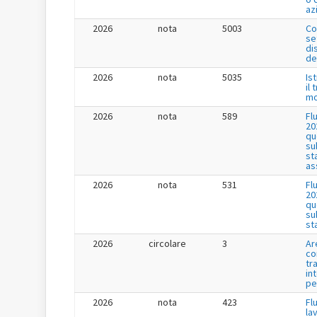
az
2026
nota
5003
Co
se
di
de
2026
nota
5035
Is
il
mo
2026
nota
589
Fl
20
qu
su
st
as
2026
nota
531
Fl
20
qu
su
st
2026
circolare
3
Ar
co
tr
in
pe
2026
nota
423
Fl
la