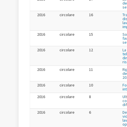
de
se
2016
circolare
16
Tr
di
la
im
2016
circolare
15
So
fa
se
2016
circolare
12
La
te
di
ri
2016
circolare
11
Ri
de
20
2016
circolare
10
Fo
in
2016
circolare
8
Ul
co
di
2016
circolare
6
De
vi
la
op