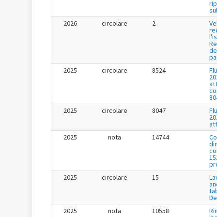
ri
su
2026
circolare
2
Ve
re
l'i
Re
de
pa
2025
circolare
8524
Fl
20
at
co
80
2025
circolare
8047
Fl
20
at
2025
nota
14744
Co
di
co
15
pr
2025
circolare
15
La
an
ta
De
2025
nota
10558
Ri