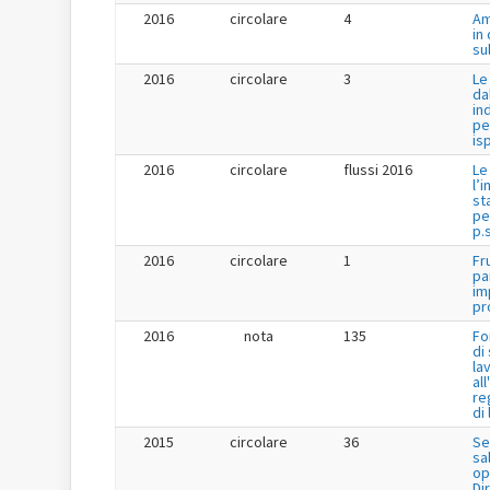
2016
circolare
4
Am
in
su
2016
circolare
3
Le
da
in
pe
is
2016
circolare
flussi 2016
Le
l’
st
pe
p.s
2016
circolare
1
Fr
pa
im
pr
2016
nota
135
Fo
di
la
al
re
di
2015
circolare
36
Se
sa
op
Dir