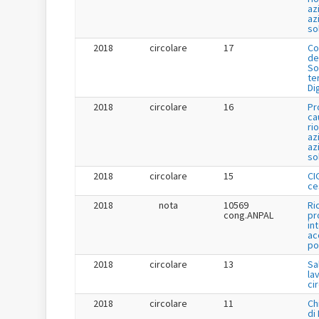
az
az
so
2018
circolare
17
Co
de
So
te
Di
2018
circolare
16
Pr
ca
ri
az
az
so
2018
circolare
15
CI
ce
2018
nota
10569
Ri
cong.ANPAL
pr
in
ac
po
2018
circolare
13
Sa
la
ci
2018
circolare
11
Ch
di