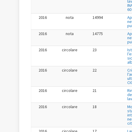
la
IN
60
2016
nota
14994
Ap
ne
pu
2016
nota
14775
Ap
ne
pu
2016
circolare
23
Is
l’
si
al
2016
circolare
22
Cr
l’
ul
CI
2016
circolare
21
Ri
de
la
2016
circolare
18
Mo
st
in
ne
ci
2016
circolare
17
La