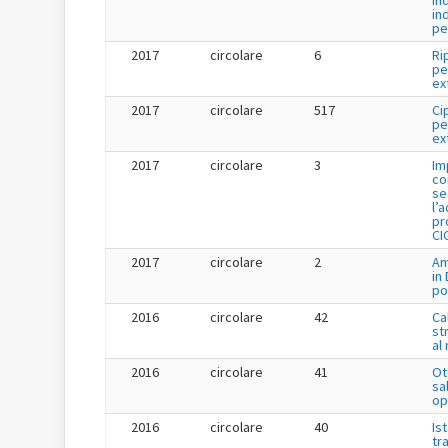
In
in
pe
2017
circolare
6
Ri
pe
ex
2017
circolare
517
Ci
pe
ex
2017
circolare
3
Im
co
se
l’
pr
CI
2017
circolare
2
Am
in
po
2016
circolare
42
Ca
st
al
2016
circolare
41
Ot
sa
op
2016
circolare
40
Is
tr