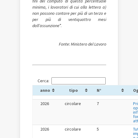
fini del computo di questa percentuale
minima, i lavoratori di
cui alla lettera a)
non possono contare per più di un terzo e
per più di v
entiquattro mesi
dall’assunzione
”.
Fonte: Ministero del Lavoro
Cerca:
anno
tipo
N°
O
2026
circolare
7
Pr
op
in
fo
at
2026
circolare
5
Tu
im
o 