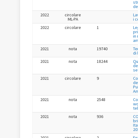
st
de
2022
circolare
La
ML-PA
i 
2022
circolare
1
Le
pr
in
am
2021
nota
19740
Te
di
2021
nota
18244
Qu
de
se
2021
circolare
9
Co
de
Pu
Am
2021
nota
2548
Co
wo
te
2021
nota
936
CO
br
It
20
2021
circolare
2
En