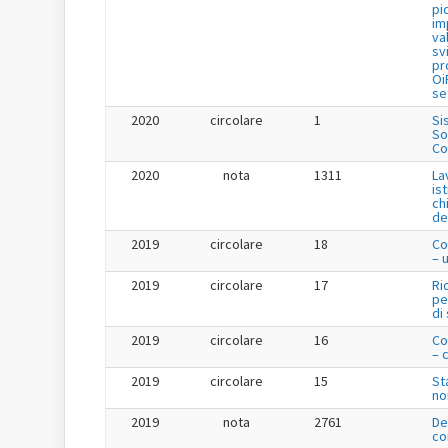
pi
im
va
sv
pr
Oi
se
2020
circolare
1
Si
So
Co
2020
nota
1311
La
is
ch
de
2019
circolare
18
Co
– 
2019
circolare
17
Ri
pe
di
2019
circolare
16
Co
– 
2019
circolare
15
St
no
2019
nota
2761
De
co