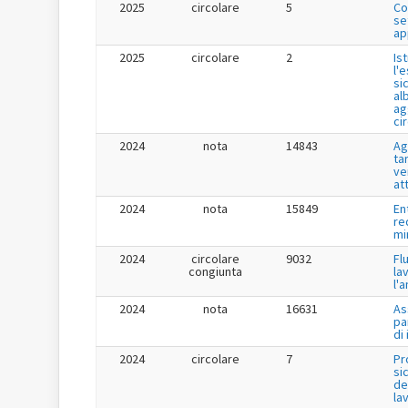
2025
circolare
5
Co
se
ap
2025
circolare
2
Is
l'
si
al
ag
ci
2024
nota
14843
Ag
tar
ve
at
2024
nota
15849
En
re
mi
2024
circolare
9032
Fl
congiunta
la
l'
2024
nota
16631
As
pa
di
2024
circolare
7
Pr
si
de
la