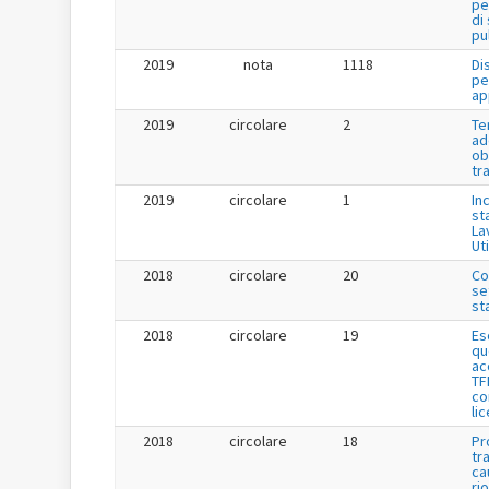
pe
di
pu
2019
nota
1118
Di
pe
ap
2019
circolare
2
Te
ad
ob
tr
2019
circolare
1
Inc
st
La
Uti
2018
circolare
20
Co
se
st
2018
circolare
19
Es
qu
ac
TF
co
li
2018
circolare
18
Pr
tr
ca
ri