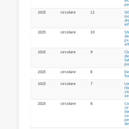
in
per
2025
circolare
12
SI
mo
di
in
2025
circolare
10
St
de
ps
at
2025
circolare
9
Cl
de
fa
pi
2025
circolare
8
De
fo
2025
circolare
7
Li
ril
st
se
2025
circolare
6
Co
ci
(t
so
pe
di