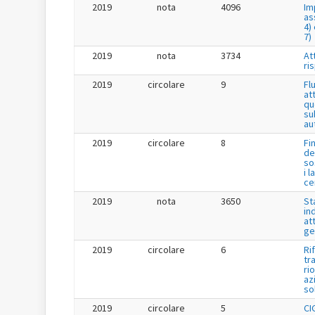
2019
nota
4096
Im
as
4) 
7)
2019
nota
3734
Att
ri
2019
circolare
9
Fl
at
qu
su
au
2019
circolare
8
Fi
de
so
i l
ce
2019
nota
3650
St
in
at
ge
2019
circolare
6
Ri
tr
ri
az
so
2019
circolare
5
CI