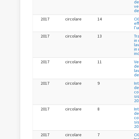
de
ve
de
2017
circolare
14
CI
ef
l’
2017
circolare
13
Tr
in
la
in 
in
2017
circolare
11
Ve
de
la
de
2017
circolare
9
In
de
co
si
20
2017
circolare
8
In
de
co
si
20
2017
circolare
7
CI