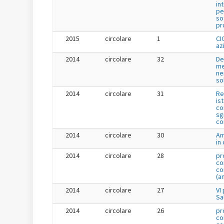
in
pe
so
pr
2015
circolare
1
CI
az
2014
circolare
32
De
me
ne
so
2014
circolare
31
Re
is
co
sg
co
2014
circolare
30
Am
in
2014
circolare
28
pr
co
co
(a
2014
circolare
27
VI
Sa
2014
circolare
26
pr
co