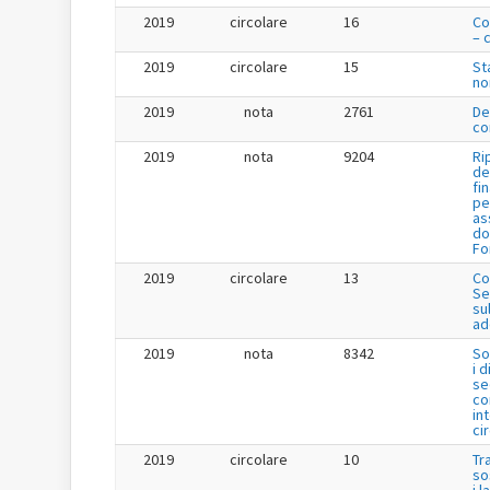
2019
circolare
16
Co
– 
2019
circolare
15
St
no
2019
nota
2761
De
co
2019
nota
9204
Ri
de
fi
pe
as
do
Fo
2019
circolare
13
Co
Se
su
ad
2019
nota
8342
So
i 
se
co
in
ci
2019
circolare
10
Tr
so