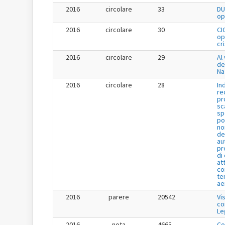
2016
circolare
33
DU
op
2016
circolare
30
CI
op
cr
2016
circolare
29
Al 
de
Na
2016
circolare
28
In
re
pr
sc
sp
po
no
de
au
pr
di
at
co
te
ae
2016
parere
20542
Vi
co
Le
2016
nota
4665
Co