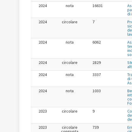
2024
nota
16631
As
pa
di
2024
circolare
7
Pr
si
de
la
2024
nota
6062
As
te
in
so
2024
circolare
2829
St
al
2024
nota
3337
Tr
di
As
2024
nota
1033
Be
in
co
Fo
2023
circolare
9
Co
de
de
2023
circolare
739
Er
congiunta
ci