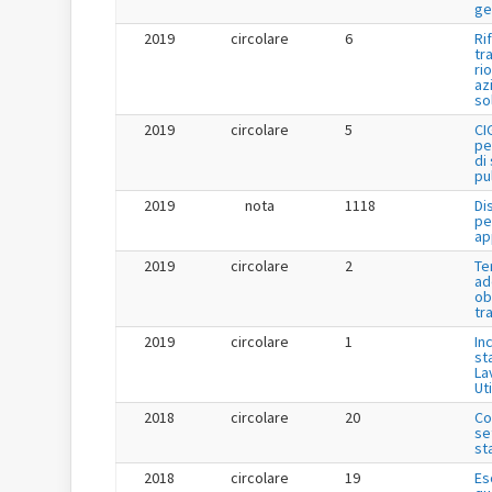
ge
2019
circolare
6
Ri
tr
ri
az
so
2019
circolare
5
CI
pe
di
pu
2019
nota
1118
Di
pe
ap
2019
circolare
2
Te
ad
ob
tr
2019
circolare
1
Inc
st
La
Uti
2018
circolare
20
Co
se
st
2018
circolare
19
Es