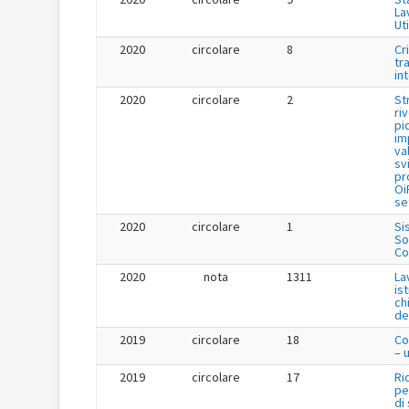
La
Uti
2020
circolare
8
Cr
tr
in
2020
circolare
2
St
ri
pi
im
va
sv
pr
Oi
se
2020
circolare
1
Si
So
Co
2020
nota
1311
La
is
ch
de
2019
circolare
18
Co
– 
2019
circolare
17
Ri
pe
di