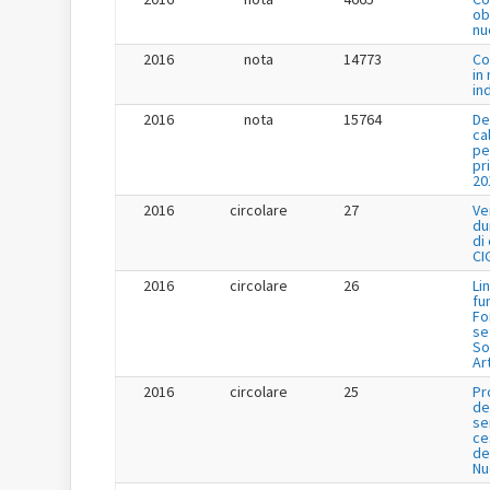
ob
nu
2016
nota
14773
Co
in
in
2016
nota
15764
De
ca
pe
pr
20
2016
circolare
27
Ve
du
di
CI
2016
circolare
26
Li
fu
Fo
se
So
Ar
2016
circolare
25
Pr
de
se
ce
de
Nu