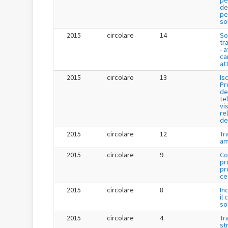
pe
de
per
so
2015
circolare
14
So
tr
- a
ca
att
2015
circolare
13
Is
Pr
de
te
vis
re
de
2015
circolare
12
Tr
am
2015
circolare
9
Co
pr
pr
ce
2015
circolare
8
In
il 
so
2015
circolare
4
Tr
st