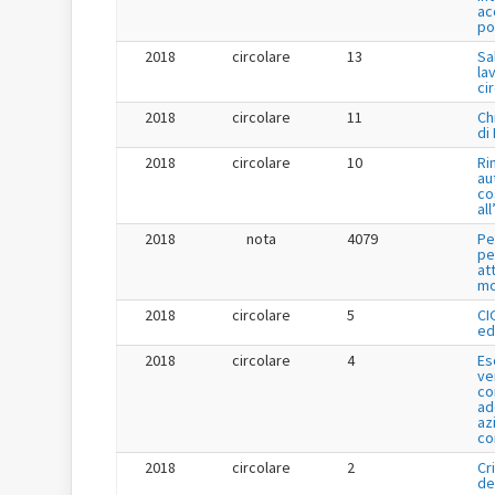
ac
po
2018
circolare
13
Sa
la
ci
2018
circolare
11
Ch
di
2018
circolare
10
Ri
au
co
al
2018
nota
4079
Pe
pe
at
mo
2018
circolare
5
CI
ed
2018
circolare
4
Es
ve
co
ad
az
co
2018
circolare
2
Cr
de