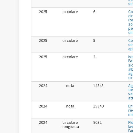
se
2025
circolare
6
Co
ci
(t
so
pe
di
2025
circolare
5
Co
se
ap
2025
circolare
2
Is
l'
si
al
ag
ci
2024
nota
14843
Ag
tar
ve
at
2024
nota
15849
En
re
mi
2024
circolare
9032
Fl
congiunta
la
l'