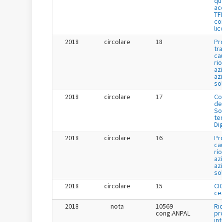
qu
ac
TF
co
li
2018
circolare
18
Pr
tr
ca
ri
az
az
so
2018
circolare
17
Co
de
So
te
Di
2018
circolare
16
Pr
ca
ri
az
az
so
2018
circolare
15
CI
ce
2018
nota
10569
Ri
cong.ANPAL
pr
in