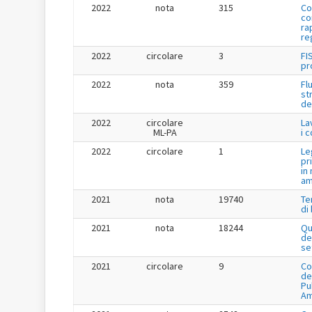
2022
nota
315
Co
co
ra
re
2022
circolare
3
FI
pr
2022
nota
359
Fl
st
de
2022
circolare
La
ML-PA
i 
2022
circolare
1
Le
pr
in
am
2021
nota
19740
Te
di
2021
nota
18244
Qu
de
se
2021
circolare
9
Co
de
Pu
Am