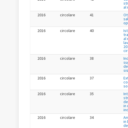
st
al
2016
circolare
41
Ot
sa
op
2016
circolare
40
Is
tr
al
la
20
ci
2016
circolare
38
In
su
de
si
2016
circolare
37
Ex
co
so
2016
circolare
35
In
st
de
in 
in
2016
circolare
34
Am
in
de