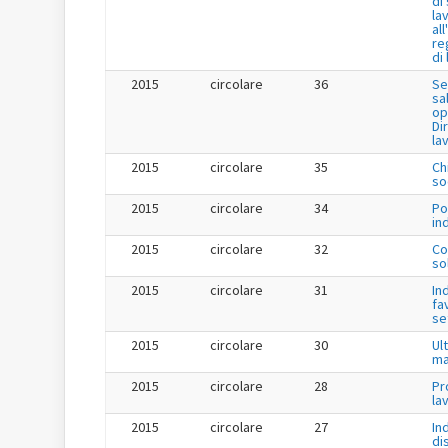
di
la
al
re
di
2015
circolare
36
Se
sa
op
Dir
la
2015
circolare
35
Ch
so
2015
circolare
34
Po
in
2015
circolare
32
Co
so
2015
circolare
31
In
fa
se
2015
circolare
30
Ul
ma
2015
circolare
28
Pr
la
2015
circolare
27
In
di