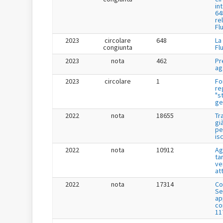
in
64
re
Fl
2023
circolare
648
La
congiunta
Fl
2023
nota
462
Pr
ag
2023
circolare
1
Fo
re
"s
ge
2022
nota
18655
Tr
gi
pe
is
2022
nota
10912
Ag
tar
ve
at
2022
nota
17314
Co
Se
app
co
11