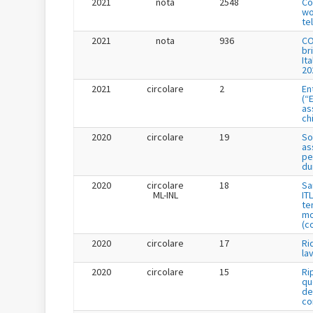
2021
nota
2548
Co
wo
te
2021
nota
936
CO
br
It
20
2021
circolare
2
En
(“
as
ch
2020
circolare
19
So
as
pe
du
2020
circolare
18
Sa
ML-INL
IT
te
mo
(c
2020
circolare
17
Ri
la
2020
circolare
15
Ri
qu
de
co