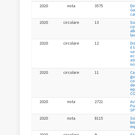
2020
nota
3575
Di
Ge
ca
2020
circolare
13
So
co
all
lav
2020
circolare
12
Di
il
se
ec
at
no
2020
circolare
11
Ca
gu
co
de
ep
CO
2020
nota
2721
Av
Pu
SP
2020
nota
8115
So
li
im
2020
circolare
9
St