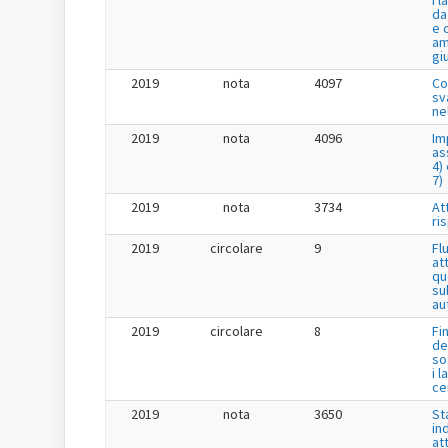
i 
da
e 
am
gi
2019
nota
4097
Co
sv
ne
2019
nota
4096
Im
as
4) 
7)
2019
nota
3734
Att
ri
2019
circolare
9
Fl
at
qu
su
au
2019
circolare
8
Fi
de
so
i l
ce
2019
nota
3650
St
in
at