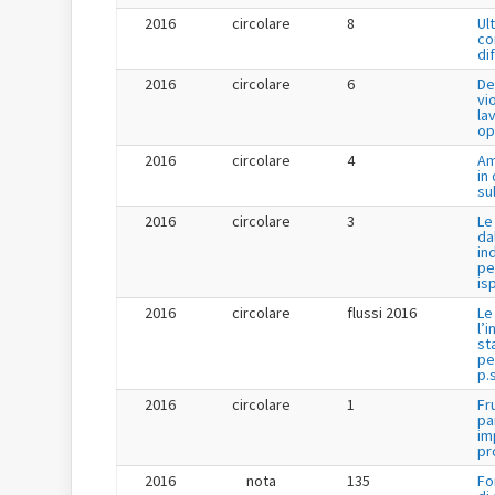
2016
circolare
8
Ul
co
di
2016
circolare
6
De
vi
la
op
2016
circolare
4
Am
in
su
2016
circolare
3
Le
da
in
pe
is
2016
circolare
flussi 2016
Le
l’
st
pe
p.s
2016
circolare
1
Fr
pa
im
pr
2016
nota
135
Fo