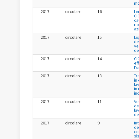
mo
2017
circolare
16
Li
CI
cau
ri
az
2017
circolare
15
Li
de
ve
de
2017
circolare
14
CI
ef
l’
2017
circolare
13
Tr
in
la
in 
in
2017
circolare
11
Ve
de
la
de
2017
circolare
9
In
de
co
si