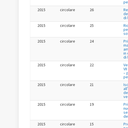
pe
2015
circolare
26
Re
de
di
2015
circolare
25
Ri
per
so
2015
circolare
24
Pr
ma
am
in
di
2015
circolare
22
Ve
VI
– 
per
2015
circolare
21
Is
al
de
ve
2015
circolare
19
Pr
nu
se
de
2015
circolare
15
Pr