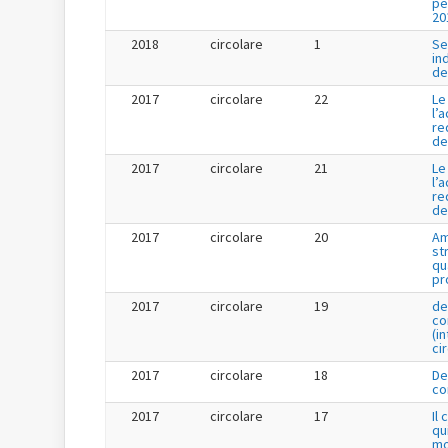
pe
20
2018
circolare
1
Se
in
de
2017
circolare
22
Le
l’
re
de
2017
circolare
21
Le
l’
re
de
2017
circolare
20
Am
st
qu
pr
2017
circolare
19
de
co
(i
ci
2017
circolare
18
De
co
2017
circolare
17
Il
qu
mo