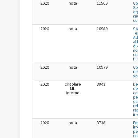
2020
nota
11560
Co
Se
or
re
co
2020
nota
10980
St
Te
Ad
al
di
no
co
Pu
2020
nota
10979
Co
ri
vo
2020
circolare
3843
De
ML-
de
Interno
co
pe
da
re
ra
ir
2020
nota
3738
Em
ir
pe
co