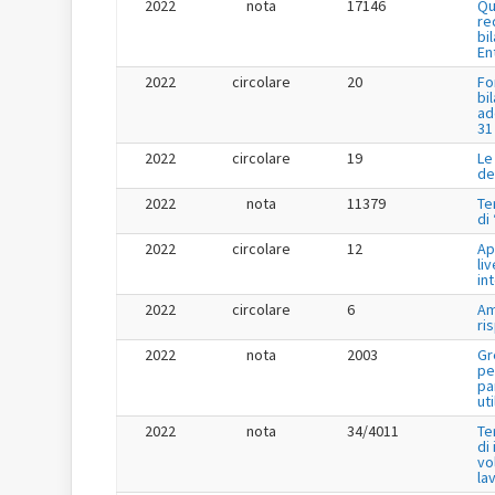
2022
nota
17146
Qu
re
bi
En
2022
circolare
20
Fo
bi
ad
31
2022
circolare
19
Le
de
2022
nota
11379
Te
di
2022
circolare
12
Ap
liv
in
2022
circolare
6
Am
ri
2022
nota
2003
Gr
pe
pa
uti
2022
nota
34/4011
Te
di
vo
la