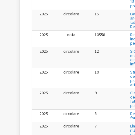
15
pr
2025
circolare
15
La
an
ta
De
2025
nota
10558
Ri
in
per
2025
circolare
12
SI
mo
di
in
2025
circolare
10
St
de
ps
at
2025
circolare
9
Cl
de
fa
pi
2025
circolare
8
De
fo
2025
circolare
7
Li
ril
st