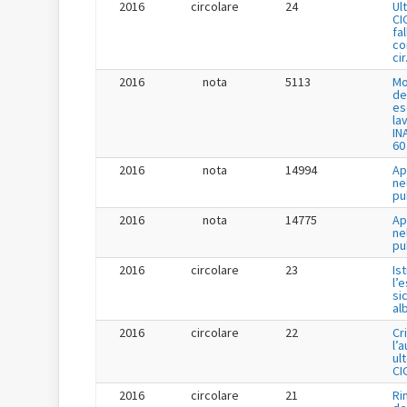
2016
circolare
24
Ul
CI
fa
co
cir
2016
nota
5113
Mo
de
es
la
IN
60
2016
nota
14994
Ap
ne
pu
2016
nota
14775
Ap
ne
pu
2016
circolare
23
Is
l’
si
al
2016
circolare
22
Cr
l’
ul
CI
2016
circolare
21
Ri