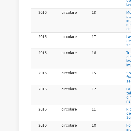
de
la
2016
circolare
18
Mo
st
in
ne
ci
2016
circolare
17
La
de
se
2016
circolare
16
Tr
di
la
im
2016
circolare
15
So
fa
se
2016
circolare
12
La
te
di
ri
2016
circolare
11
Ri
de
20
2016
circolare
10
Fo
in