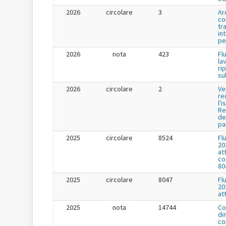
2026
circolare
3
Ar
co
tr
in
pe
2026
nota
423
Fl
la
ri
su
2026
circolare
2
Ve
re
l'i
Re
de
pa
2025
circolare
8524
Fl
20
at
co
80
2025
circolare
8047
Fl
20
at
2025
nota
14744
Co
di
co