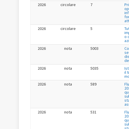
2026
circolare
7
Pr
op
in
fo
at
2026
circolare
5
Tu
im
o 
az
2026
nota
5003
Co
se
di
de
2026
nota
5035
Is
il
mo
2026
nota
589
Fl
20
qu
su
st
as
2026
nota
531
Fl
20
qu
su
st