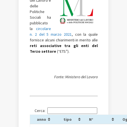
del Lavoro e
delle
Politiche
Sociali ha
pubblicato
la
circolare
n. 2 del 5 marzo 2021
, con la quale
fornisce alcuni chiarimenti in merito alle
reti associative tra gli enti del
Terzo settore
(“ETS”).
Fonte: Ministero del Lavoro
Cerca:
anno
tipo
N°
O