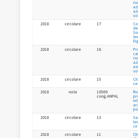
ri
az
az
so
2018
circolare
17
Co
de
So
te
Di
2018
circolare
16
Pr
ca
ri
az
az
so
2018
circolare
15
CI
ce
2018
nota
10569
Ri
cong.ANPAL
pr
in
ac
po
2018
circolare
13
Sa
la
ci
2018
circolare
11
Ch