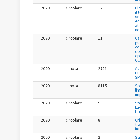
2020
circolare
12
Di
il
se
ec
at
no
2020
circolare
11
Ca
gu
co
de
ep
CO
2020
nota
2721
Av
Pu
SP
2020
nota
8115
So
li
im
2020
circolare
9
St
La
Uti
2020
circolare
8
Cr
tr
in
2020
circolare
2
St