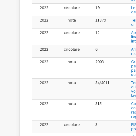
2022
circolare
19
Le
de
2022
nota
11379
Te
di
2022
circolare
12
Ap
liv
in
2022
circolare
6
Am
ri
2022
nota
2003
Gr
pe
pa
uti
2022
nota
34/4011
Te
di
vo
la
2022
nota
315
Co
co
ra
re
2022
circolare
3
FI
pr