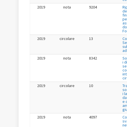
2019
nota
9204
Ri
de
fi
pe
as
do
Fo
2019
circolare
13
Co
Se
su
ad
2019
nota
8342
So
i 
se
co
in
ci
2019
circolare
10
Tr
so
i 
da
e 
am
gi
2019
nota
4097
Co
sv
ne