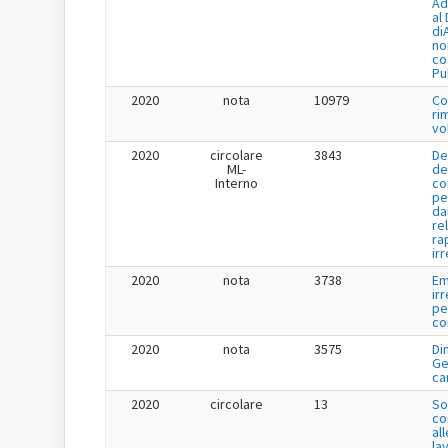
Ad
al
di
no
co
Pu
2020
nota
10979
Co
ri
vo
2020
circolare
3843
De
ML-
de
Interno
co
pe
da
re
ra
ir
2020
nota
3738
Em
ir
pe
co
2020
nota
3575
Di
Ge
ca
2020
circolare
13
So
co
all
lav