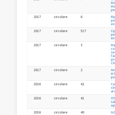
In
in
pe
2017
circolare
6
Ri
pe
ex
2017
circolare
517
Ci
pe
ex
2017
circolare
3
Im
co
se
l’
pr
CI
2017
circolare
2
Am
in
po
2016
circolare
42
Ca
st
al
2016
circolare
41
Ot
sa
op
2016
circolare
40
Is