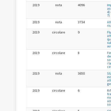
2019
nota
4096
Im
as
4) 
7)
2019
nota
3734
Att
ri
2019
circolare
9
Fl
at
qu
su
au
2019
circolare
8
Fi
de
so
i l
ce
2019
nota
3650
St
in
at
ge
2019
circolare
6
Ri
tr
ri
az
so