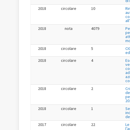
di
2018
circolare
10
Ri
au
co
al
2018
nota
4079
Pe
pe
at
mo
2018
circolare
5
CI
ed
2018
circolare
4
Es
ve
co
ad
az
co
2018
circolare
2
Cr
de
pe
20
2018
circolare
1
Se
in
de
2017
circolare
22
Le
l’