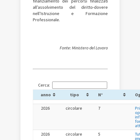
finanziamento dei percorsi finalizzati
all’assolvimento del diritto-dovere
nell’Istruzione e Formazione
Professionale.
Fonte: Ministero del Lavoro
Cerca:
anno
tipo
N°
O
2026
circolare
7
Pr
op
in
fo
at
2026
circolare
5
Tu
im