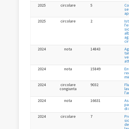
2025
circolare
5
Co
se
ap
2025
circolare
2
Is
l'
si
al
ag
ci
2024
nota
14843
Ag
tar
ve
at
2024
nota
15849
En
re
mi
2024
circolare
9032
Fl
congiunta
la
l'
2024
nota
16631
As
pa
di
2024
circolare
7
Pr
si
de
la