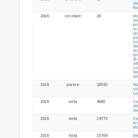
de
Na
2016
circolare
28
In
re
pr
sc
sp
po
no
de
au
pr
di
at
co
te
ae
2016
parere
20542
Vi
co
Le
2016
nota
4665
Co
ob
nu
2016
nota
14773
Co
in
in
2016
nota
15764
De