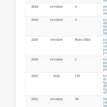
op
2016
circolare
4
Am
in
su
2016
circolare
3
Le
da
in
pe
is
2016
circolare
flussi 2016
Le
l’
st
pe
p.s
2016
circolare
1
Fr
pa
im
pr
2016
nota
135
Fo
di
la
al
re
di
2015
circolare
36
Se
sa
op