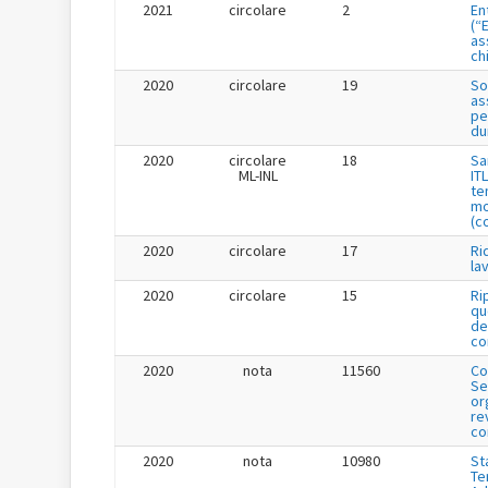
2021
circolare
2
En
(“
as
ch
2020
circolare
19
So
as
pe
du
2020
circolare
18
Sa
ML-INL
IT
te
mo
(c
2020
circolare
17
Ri
la
2020
circolare
15
Ri
qu
de
co
2020
nota
11560
Co
Se
or
re
co
2020
nota
10980
St
Te