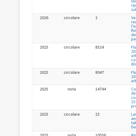
la
ri
su
2026
circolare
2
Ve
re
l'i
Re
de
pa
2025
circolare
8524
Fl
20
at
co
80
2025
circolare
8047
Fl
20
at
2025
nota
14744
Co
di
co
15
pr
2025
circolare
15
La
an
ta
De
2025
nota
10558
Ri