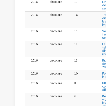
2016
circolare
17
La
de
se
2016
circolare
16
Tr
di
la
im
2016
circolare
15
So
fa
se
2016
circolare
12
La
te
di
ri
2016
circolare
11
Ri
de
20
2016
circolare
10
Fo
in
2016
circolare
8
Ul
co
di
2016
circolare
6
De
vi
la