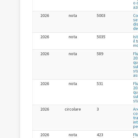
o 
az
2026
nota
5003
Co
se
di
de
2026
nota
5035
Is
il
mo
2026
nota
589
Fl
20
qu
su
st
as
2026
nota
531
Fl
20
qu
su
st
2026
circolare
3
Ar
co
tr
in
pe
2026
nota
423
Fl