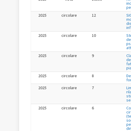
in
per
2025
circolare
12
SI
mo
di
in
2025
circolare
10
St
de
ps
at
2025
circolare
9
Cl
de
fa
pi
2025
circolare
8
De
fo
2025
circolare
7
Li
ril
st
se
2025
circolare
6
Co
ci
(t
so
pe
di