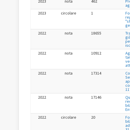
2023
nota
462
Pr
ag
2023
circolare
1
Fo
re
"s
ge
2022
nota
18655
Tr
gi
pe
is
2022
nota
10912
Ag
tar
ve
at
2022
nota
17314
Co
Se
app
co
11
2022
nota
17146
Qu
re
bi
En
2022
circolare
20
Fo
bi
ad
31