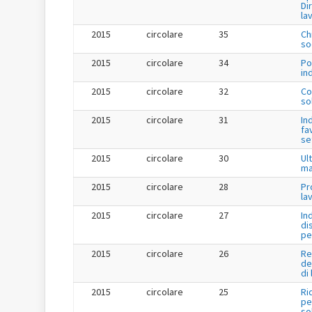
Dir
la
2015
circolare
35
Ch
so
2015
circolare
34
Po
in
2015
circolare
32
Co
so
2015
circolare
31
In
fa
se
2015
circolare
30
Ul
ma
2015
circolare
28
Pr
la
2015
circolare
27
In
di
pe
2015
circolare
26
Re
de
di
2015
circolare
25
Ri
per
so