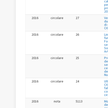
ca
pe
pr
20
2016
circolare
27
Ve
du
di
CI
2016
circolare
26
Li
fu
Fo
se
So
Ar
2016
circolare
25
Pr
de
se
ce
de
Nu
2016
circolare
24
Ul
CI
fa
co
cir
2016
nota
5113
Mo
de