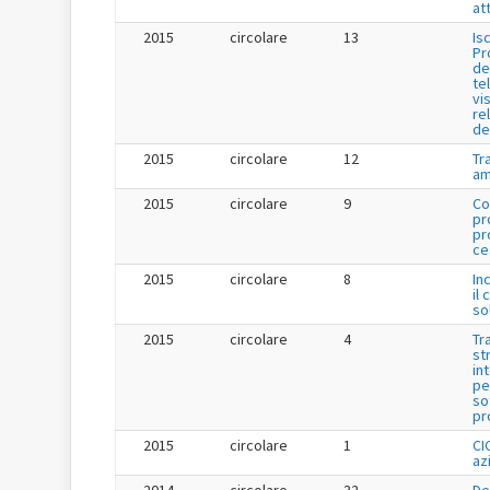
att
2015
circolare
13
Is
Pr
de
te
vis
re
de
2015
circolare
12
Tr
am
2015
circolare
9
Co
pr
pr
ce
2015
circolare
8
In
il 
so
2015
circolare
4
Tr
st
in
pe
so
pr
2015
circolare
1
CI
az