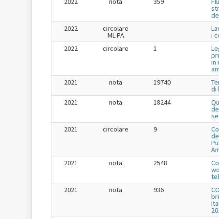
2022
nota
359
Fl
st
de
2022
circolare
La
ML-PA
i 
2022
circolare
1
Le
pr
in
am
2021
nota
19740
Te
di
2021
nota
18244
Qu
de
se
2021
circolare
9
Co
de
Pu
Am
2021
nota
2548
Co
wo
te
2021
nota
936
CO
br
It
20