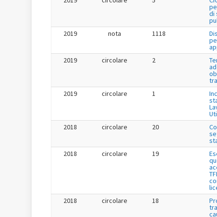
2019
circolare
5
CI
pe
di
pu
2019
nota
1118
Di
pe
ap
2019
circolare
2
Te
ad
ob
tr
2019
circolare
1
Inc
st
La
Uti
2018
circolare
20
Co
se
st
2018
circolare
19
Es
qu
ac
TF
co
li
2018
circolare
18
Pr
tr
ca