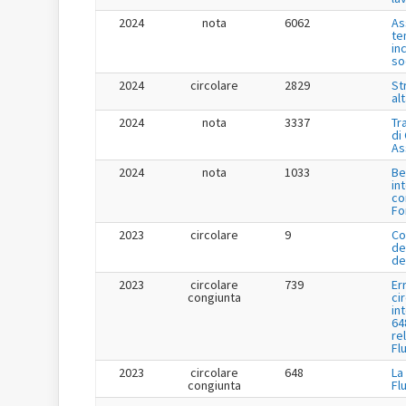
2024
nota
6062
As
te
in
so
2024
circolare
2829
St
al
2024
nota
3337
Tr
di
As
2024
nota
1033
Be
in
co
Fo
2023
circolare
9
Co
de
de
2023
circolare
739
Er
congiunta
ci
in
64
re
Fl
2023
circolare
648
La
congiunta
Fl