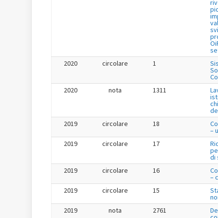
ri
pi
im
va
sv
pr
Oi
se
2020
circolare
1
Si
So
Co
2020
nota
1311
La
is
ch
de
2019
circolare
18
Co
– 
2019
circolare
17
Ri
pe
di
2019
circolare
16
Co
– 
2019
circolare
15
St
no
2019
nota
2761
De
co