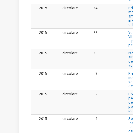
2015
circolare
24
Pr
ma
am
in
di
2015
circolare
22
Ve
VI
– 
per
2015
circolare
21
Is
al
de
ve
2015
circolare
19
Pr
nu
se
de
2015
circolare
15
Pr
pe
de
per
so
2015
circolare
14
So
tr
- a
ca