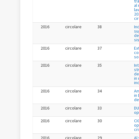
tr
al
la
20
ci
2016
circolare
38
In
su
de
si
2016
circolare
37
Ex
co
so
2016
circolare
35
In
st
de
in 
in
2016
circolare
34
Am
in
de
2016
circolare
33
DU
op
2016
circolare
30
CI
op
cr
2016
circolare
29
Al 