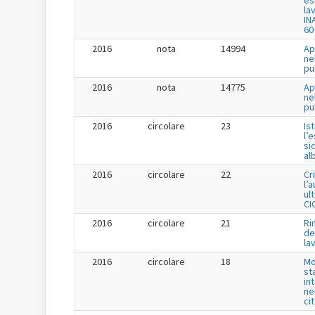
es
la
IN
60
2016
nota
14994
Ap
ne
pu
2016
nota
14775
Ap
ne
pu
2016
circolare
23
Is
l’
si
al
2016
circolare
22
Cr
l’
ul
CI
2016
circolare
21
Ri
de
la
2016
circolare
18
Mo
st
in
ne
ci