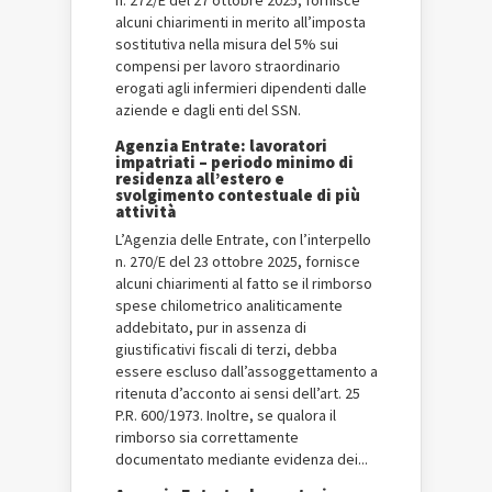
n. 272/E del 27 ottobre 2025, fornisce
alcuni chiarimenti in merito all’imposta
sostitutiva nella misura del 5% sui
compensi per lavoro straordinario
erogati agli infermieri dipendenti dalle
aziende e dagli enti del SSN.
Agenzia Entrate: lavoratori
impatriati – periodo minimo di
residenza all’estero e
svolgimento contestuale di più
attività
L’Agenzia delle Entrate, con l’interpello
n. 270/E del 23 ottobre 2025, fornisce
alcuni chiarimenti al fatto se il rimborso
spese chilometrico analiticamente
addebitato, pur in assenza di
giustificativi fiscali di terzi, debba
essere escluso dall’assoggettamento a
ritenuta d’acconto ai sensi dell’art. 25
P.R. 600/1973. Inoltre, se qualora il
rimborso sia correttamente
documentato mediante evidenza dei...