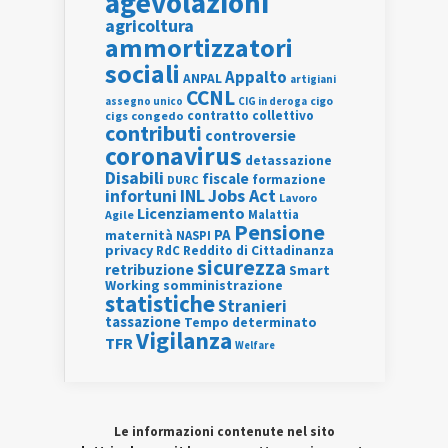
agevolazioni
agricoltura
ammortizzatori
sociali
Appalto
ANPAL
artigiani
CCNL
assegno unico
cigo
CIG in deroga
contratto collettivo
cigs
congedo
contributi
controversie
coronavirus
detassazione
Disabili
fiscale
formazione
DURC
INL
Jobs Act
infortuni
Lavoro
Licenziamento
Agile
Malattia
Pensione
PA
maternità
NASPI
privacy
RdC
Reddito di Cittadinanza
sicurezza
retribuzione
Smart
Working
somministrazione
statistiche
Stranieri
tassazione
Tempo determinato
Vigilanza
TFR
Welfare
Le informazioni contenute nel sito