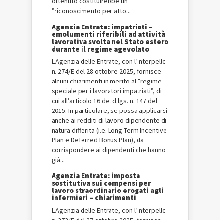
ottenuto costituirebbe un
”riconoscimento per atto...
Agenzia Entrate: impatriati –
emolumenti riferibili ad attività
lavorativa svolta nel Stato estero
durante il regime agevolato
L’Agenzia delle Entrate, con l’interpello
n. 274/E del 28 ottobre 2025, fornisce
alcuni chiarimenti in merito al ”regime
speciale per i lavoratori impatriati”, di
cui all’articolo 16 del d.lgs. n. 147 del
2015. In particolare, se possa applicarsi
anche ai redditi di lavoro dipendente di
natura differita (i.e. Long Term Incentive
Plan e Deferred Bonus Plan), da
corrispondere ai dipendenti che hanno
già...
Agenzia Entrate: imposta
sostitutiva sui compensi per
lavoro straordinario erogati agli
infermieri – chiarimenti
L’Agenzia delle Entrate, con l’interpello