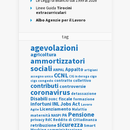
Le Leggi di Bilancio dal 1999 al 2026
Linee Guida
Tirocini
extracurriculari
Albo
Agenzie per il Lavoro
tag
agevolazioni
agricoltura
ammortizzatori
sociali
Appalto
ANPAL
artigiani
CCNL
assegno unico
cigo
CIG in deroga
contratto collettivo
cigs
congedo
contributi
controversie
coronavirus
detassazione
Disabili
fiscale
formazione
DURC
INL
Jobs Act
infortuni
Lavoro
Licenziamento
Agile
Malattia
Pensione
PA
maternità
NASPI
privacy
RdC
Reddito di Cittadinanza
sicurezza
retribuzione
Smart
Working
somministrazione