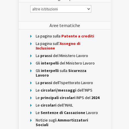
Le
categorie
presenti
Aree tematiche
La pagina sulla
Patente a crediti
La pagina sull’
Assegno di
Inclusione
La
prassi
del Ministero Lavoro
Gli
interpelli
del Ministero Lavoro
Gli
interpelli
sulla
Sicurezza
Lavoro
La
prassi
dell’Ispettorato Lavoro
Le
circolari/messaggi
dell’INPS
Le
principali circolari
INPS del
2024
Le
circolari
dell’INAIL
Le
Sentenze di Cassazione
Lavoro
Notizie sugli
Ammortizzatori
Sociali