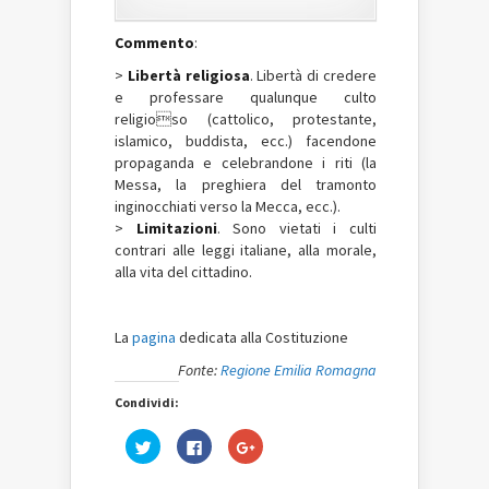
Commento
:
>
Libertà religiosa
. Libertà di credere
e professare qualunque culto
religioso (cattolico, protestante,
islamico, buddista, ecc.) facendone
propaganda e celebrandone i riti (la
Messa, la preghiera del tramonto
inginocchiati verso la Mecca, ecc.).
>
Limitazioni
. Sono vietati i culti
contrari alle leggi italiane, alla morale,
alla vita del cittadino.
La
pagina
dedicata alla Costituzione
Fonte:
Regione Emilia Romagna
Condividi:
Fai
Fai
Fai
clic
clic
clic
qui
per
qui
per
condividere
per