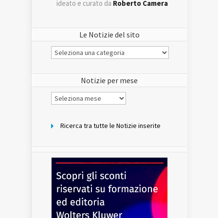
ideato e curato da
Roberto Camera
Le Notizie del sito
Le
Notizie
del
sito
Notizie per mese
Notizie
per
mese
Ricerca tra tutte le Notizie inserite