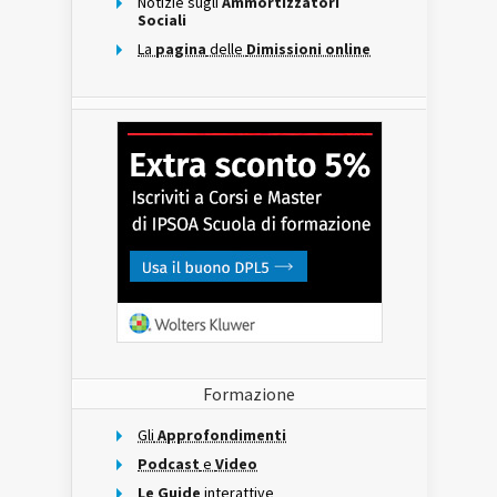
Notizie sugli
Ammortizzatori
Sociali
La
pagina
delle
Dimissioni online
Formazione
Gli
Approfondimenti
Podcast
e
Video
Le Guide
interattive