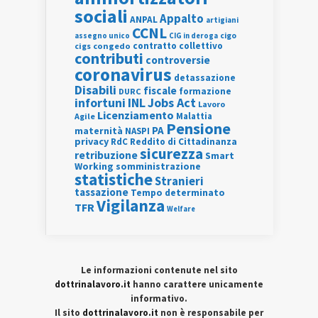
sociali
Appalto
ANPAL
artigiani
CCNL
assegno unico
cigo
CIG in deroga
contratto collettivo
cigs
congedo
contributi
controversie
coronavirus
detassazione
Disabili
fiscale
formazione
DURC
INL
Jobs Act
infortuni
Lavoro
Licenziamento
Agile
Malattia
Pensione
PA
maternità
NASPI
privacy
RdC
Reddito di Cittadinanza
sicurezza
retribuzione
Smart
Working
somministrazione
statistiche
Stranieri
tassazione
Tempo determinato
Vigilanza
TFR
Welfare
Le informazioni contenute nel sito
dottrinalavoro.it
hanno carattere unicamente
informativo.
Il sito
dottrinalavoro.it
non è responsabile per