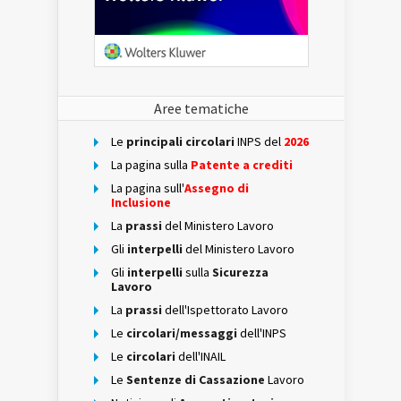
Aree tematiche
Le
principali circolari
INPS del
2026
La pagina sulla
Patente a crediti
La pagina sull'
Assegno di
Inclusione
La
prassi
del Ministero Lavoro
Gli
interpelli
del Ministero Lavoro
Gli
interpelli
sulla
Sicurezza
Lavoro
La
prassi
dell'Ispettorato Lavoro
Le
circolari/messaggi
dell'INPS
Le
circolari
dell'INAIL
Le
Sentenze di Cassazione
Lavoro