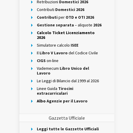
Retribuzioni
Domestici 2026
Contributi
Domestici 2026
Contributi
per
OTD e OTI 2026
Gestione separata
– aliquote
2026
Calcolo Ticket Licenziamento
2026
Simulatore calcolo
ISEE
Il
Libro V Lavoro
del Codice Civile
CIGS
on-line
Vademecum
Libro Unico del
Lavoro
Le Leggi di Bilancio dal 1999 al 2026
Linee Guida
Tirocini
extracurriculari
Albo
Agenzie per il Lavoro
Gazzetta Ufficiale
Leggi tutte le Gazzette Ufficiali