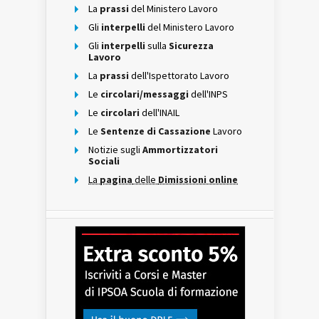
La
prassi
del Ministero Lavoro
Gli
interpelli
del Ministero Lavoro
Gli
interpelli
sulla
Sicurezza
Lavoro
La
prassi
dell'Ispettorato Lavoro
Le
circolari/messaggi
dell'INPS
Le
circolari
dell'INAIL
Le
Sentenze di Cassazione
Lavoro
Notizie sugli
Ammortizzatori
Sociali
La
pagina
delle
Dimissioni online