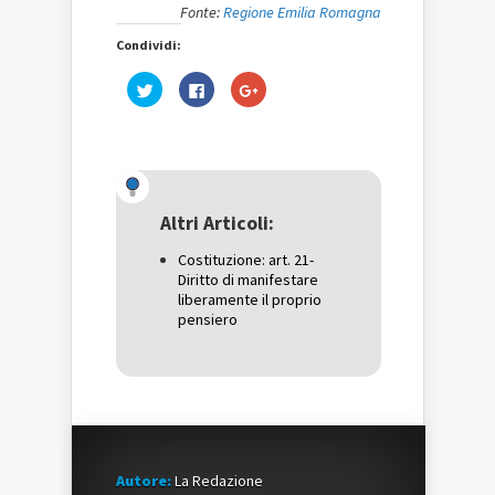
Fonte:
Regione Emilia Romagna
Condividi:
Fai
Fai
Fai
clic
clic
clic
qui
per
qui
per
condividere
per
condividere
su
condividere
su
Facebook
su
Twitter
(Si
Google+
(Si
apre
(Si
apre
in
apre
in
una
in
una
nuova
una
Altri Articoli:
nuova
finestra)
nuova
finestra)
finestra)
Costituzione: art. 21-
Diritto di manifestare
liberamente il proprio
pensiero
Autore:
La Redazione