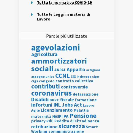
Tutta la normativa COVID-19
Tutte le Leggi in materia di
Lavoro
Parole più utilizzate
agevolazioni
agricoltura
ammortizzatori
sociali
Appalto
ANPAL
artigiani
CCNL
assegno unico
cigo
CIG in deroga
contratto collettivo
cigs
congedo
contributi
controversie
coronavirus
detassazione
Disabili
fiscale
formazione
DURC
INL
Jobs Act
infortuni
Lavoro
Licenziamento
Agile
Malattia
Pensione
PA
maternità
NASPI
privacy
RdC
Reddito di Cittadinanza
sicurezza
retribuzione
Smart
Working
somministrazione