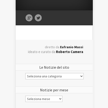
diretto da
Eufranio Massi
ideato e curato da
Roberto Camera
Le Notizie del sito
Le
Notizie
del
sito
Notizie per mese
Notizie
per
mese