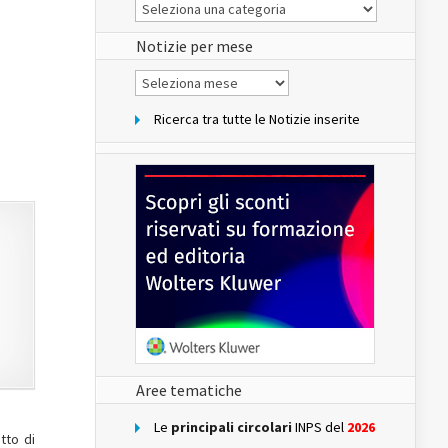
Le
Notizie
del
sito
Notizie per mese
Notizie
per
mese
Ricerca tra tutte le Notizie inserite
Aree tematiche
Le
principali circolari
INPS del
2026
tto di