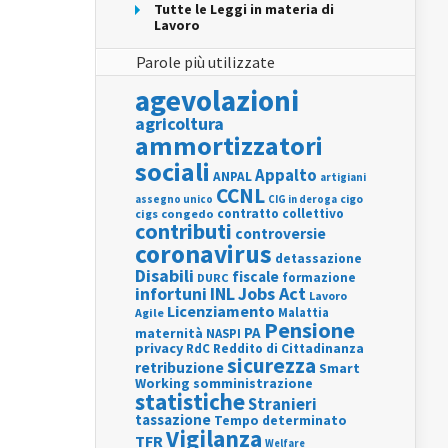
Tutte le Leggi in materia di
Lavoro
Parole più utilizzate
agevolazioni
agricoltura
ammortizzatori
sociali
Appalto
ANPAL
artigiani
CCNL
assegno unico
cigo
CIG in deroga
contratto collettivo
cigs
congedo
contributi
controversie
coronavirus
detassazione
Disabili
fiscale
formazione
DURC
INL
Jobs Act
infortuni
Lavoro
Licenziamento
Agile
Malattia
Pensione
PA
maternità
NASPI
privacy
RdC
Reddito di Cittadinanza
sicurezza
retribuzione
Smart
Working
somministrazione
statistiche
Stranieri
tassazione
Tempo determinato
Vigilanza
TFR
Welfare