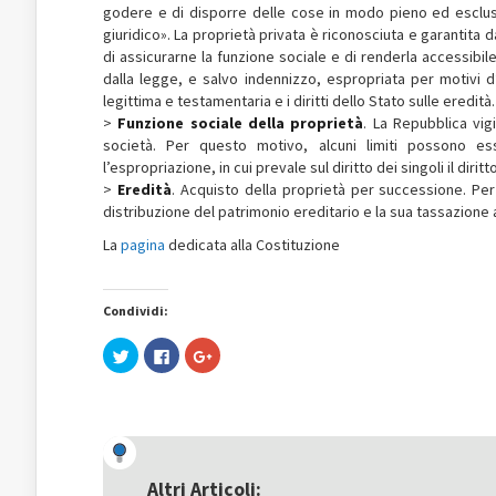
godere e di disporre delle cose in modo pieno ed esclusivo
giuridico». La proprietà privata è riconosciuta e garantita d
di assicurarne la funzione sociale e di renderla accessibile 
dalla legge, e salvo indennizzo, espropriata per motivi d
legittima e testamentaria e i diritti dello Stato sulle eredità.
>
Funzione sociale della proprietà
. La Repubblica vigi
società. Per questo motivo, alcuni limiti possono es
l’espropriazione, in cui prevale sul diritto dei singoli il diritto
>
Eredità
. Acquisto della proprietà per successione. Per
distribuzione del patrimonio ereditario e la sua tassazione a
La
pagina
dedicata alla Costituzione
Condividi:
Fai
Fai
Fai
clic
clic
clic
qui
per
qui
per
condividere
per
condividere
su
condividere
su
Facebook
su
Twitter
(Si
Google+
(Si
apre
(Si
apre
in
apre
in
una
in
una
nuova
una
Altri Articoli: