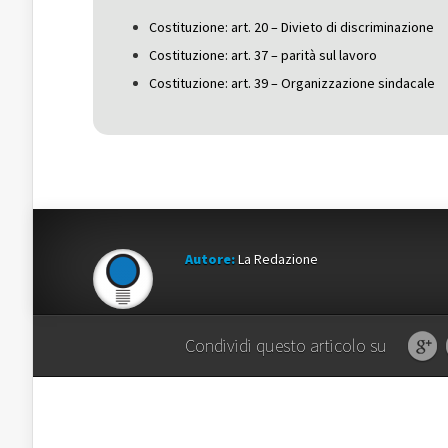
nuova
finestra)
nuova
finestra)
finestra)
Costituzione: art. 20 – Divieto di discriminazione
Costituzione: art. 37 – parità sul lavoro
Costituzione: art. 39 – Organizzazione sindacale
Autore:
La Redazione
Condividi questo articolo su