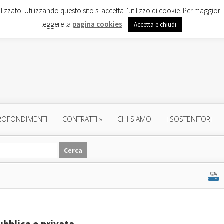
lizzato. Utilizzando questo sito si accetta l'utilizzo di cookie. Per maggiori 
leggere la
pagina cookies
.
Accetta e chiudi
ROFONDIMENTI
CONTRATTI
»
CHI SIAMO
I SOSTENITORI
ubblica o privata