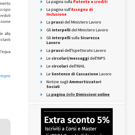
La pagina sulla
Patente a crediti
amento
La pagina sull'
Assegno di
o scopo
Inclusione
eveduti
ssione
La
prassi
del Ministero Lavoro
Gli
interpelli
del Ministero Lavoro
e alla
Gli
interpelli
sulla
Sicurezza
stanti
Lavoro
La
prassi
dell'Ispettorato Lavoro
l’equa
Le
circolari/messaggi
dell'INPS
Le
circolari
dell'INAIL
Le
Sentenze di Cassazione
Lavoro
omagna
Notizie sugli
Ammortizzatori
Sociali
La
pagina
delle
Dimissioni online