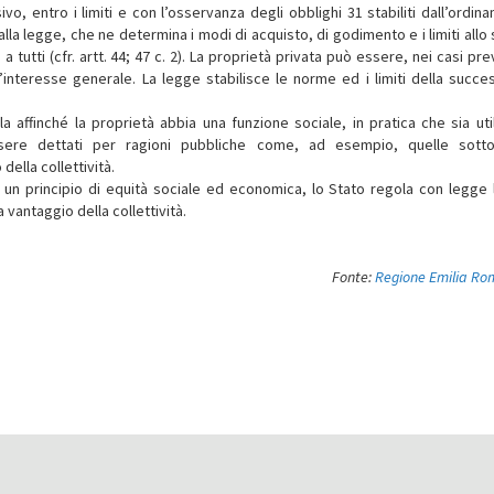
, entro i limiti e con l’osservanza degli obblighi 31 stabiliti dall’ordin
alla legge, che ne determina i modi di acquisto, di godimento e i limiti all
a tutti (cfr. artt. 44; 47 c. 2). La proprietà privata può essere, nei casi pr
’interesse generale. La legge stabilisce le norme ed i limiti della succe
la affinché la proprietà abbia una funzione sociale, in pratica che sia util
sere dettati per ragioni pubbliche come, ad esempio, quelle sotto
 della collettività.
 un principio di equità sociale ed economica, lo Stato regola con legge 
 vantaggio della collettività.
Fonte:
Regione Emilia R