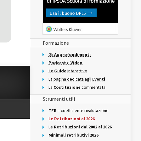
Formazione
Gli
Approfondimenti
Podcast
e
Video
Le Guide
interattive
La pagina dedicata agli
Eventi
La
Costituzione
commentata
Strumenti utili
TFR
– coefficiente rivalutazione
Le Retribuzioni al 2026
Le
Retribuzioni dal 2002 al 2026
Minimali retributivi 2026