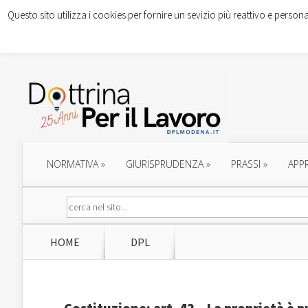
Questo sito utilizza i cookies per fornire un sevizio più reattivo e persona
NORMATIVA
»
GIURISPRUDENZA
»
PRASSI
»
APP
HOME
DPL
Costituzione: art. 42 – La proprietà è p