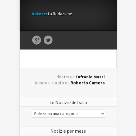
Autore:
La Redazione
diretto da
Eufranio Massi
ideato e curato da
Roberto Camera
Le Notizie del sito
Le
Notizie
del
sito
Notizie per mese