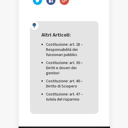
clic
clic
clic
qui
per
qui
per
condividere
per
condividere
su
condividere
su
Facebook
su
Twitter
(Si
Google+
(Si
apre
(Si
apre
in
apre
in
una
in
una
nuova
una
Altri Articoli:
nuova
finestra)
nuova
finestra)
finestra)
Costituzione: art. 28 –
Responsabilità dei
funzionari pubblici
Costituzione: art. 30 –
Diritti e doveri dei
genitori
Costituzione: art. 40 –
Diritto di Sciopero
Costituzione: art. 47 –
tutela del risparmio