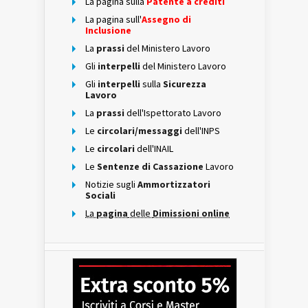
La pagina sulla
Patente a crediti
La pagina sull'
Assegno di
Inclusione
La
prassi
del Ministero Lavoro
Gli
interpelli
del Ministero Lavoro
Gli
interpelli
sulla
Sicurezza
Lavoro
La
prassi
dell'Ispettorato Lavoro
Le
circolari/messaggi
dell'INPS
Le
circolari
dell'INAIL
Le
Sentenze di Cassazione
Lavoro
Notizie sugli
Ammortizzatori
Sociali
La
pagina
delle
Dimissioni online