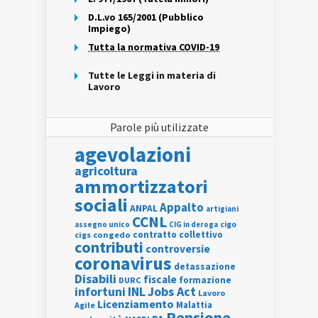
D.L.vo 165/2001 (Pubblico
Impiego)
Tutta la normativa COVID-19
Tutte le Leggi in materia di
Lavoro
Parole più utilizzate
agevolazioni
agricoltura
ammortizzatori
sociali
Appalto
ANPAL
artigiani
CCNL
assegno unico
cigo
CIG in deroga
contratto collettivo
cigs
congedo
contributi
controversie
coronavirus
detassazione
Disabili
fiscale
formazione
DURC
INL
Jobs Act
infortuni
Lavoro
Licenziamento
Agile
Malattia
Pensione