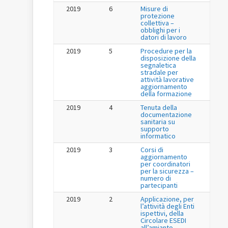
2019
6
Misure di
protezione
collettiva –
obblighi per i
datori di lavoro
2019
5
Procedure per la
disposizione della
segnaletica
stradale per
attività lavorative
aggiornamento
della formazione
2019
4
Tenuta della
documentazione
sanitaria su
supporto
informatico
2019
3
Corsi di
aggiornamento
per coordinatori
per la sicurezza –
numero di
partecipanti
2019
2
Applicazione, per
l’attività degli Enti
ispettivi, della
Circolare ESEDI
all’amianto