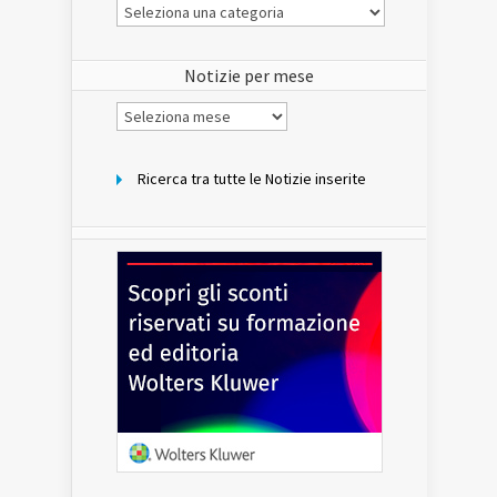
Le
Notizie
del
sito
Notizie per mese
Notizie
per
mese
Ricerca tra tutte le Notizie inserite