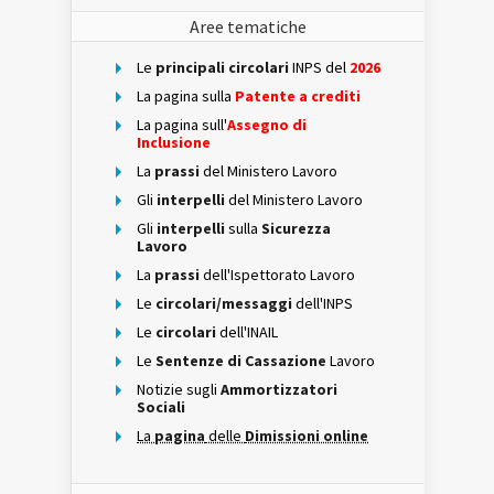
Aree tematiche
Le
principali circolari
INPS del
2026
La pagina sulla
Patente a crediti
La pagina sull'
Assegno di
Inclusione
La
prassi
del Ministero Lavoro
Gli
interpelli
del Ministero Lavoro
Gli
interpelli
sulla
Sicurezza
Lavoro
La
prassi
dell'Ispettorato Lavoro
Le
circolari/messaggi
dell'INPS
Le
circolari
dell'INAIL
Le
Sentenze di Cassazione
Lavoro
Notizie sugli
Ammortizzatori
Sociali
La
pagina
delle
Dimissioni online