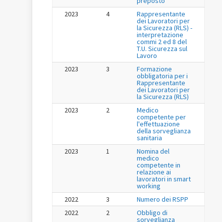
preposto
2023
4
Rappresentante
dei Lavoratori per
la Sicurezza (RLS) -
interpretazione
commi 2 ed 8 del
T.U. Sicurezza sul
Lavoro
2023
3
Formazione
obbligatoria per i
Rappresentante
dei Lavoratori per
la Sicurezza (RLS)
2023
2
Medico
competente per
l'effettuazione
della sorveglianza
sanitaria
2023
1
Nomina del
medico
competente in
relazione ai
lavoratori in smart
working
2022
3
Numero dei RSPP
2022
2
Obbligo di
sorveglianza