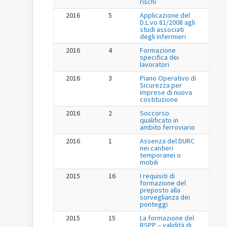
rischi
2016
5
Applicazione del
D.L.vo 81/2008 agli
studi associati
degli infermieri
2016
4
Formazione
specifica dei
lavoratori
2016
3
Piano Operativo di
Sicurezza per
imprese di nuova
costituzione
2016
2
Soccorso
qualificato in
ambito ferroviario
2016
1
Assenza del DURC
nei cantieri
temporanei o
mobili
2015
16
I requisiti di
formazione del
preposto alla
sorveglianza dei
ponteggi
2015
15
La formazione del
RSPP – validità di