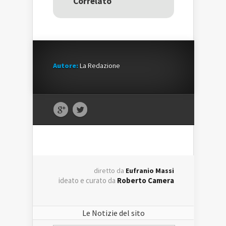
Correlato
finestra)
finestra)
Autore:
La Redazione
diretto da
Eufranio Massi
ideato e curato da
Roberto Camera
Le Notizie del sito