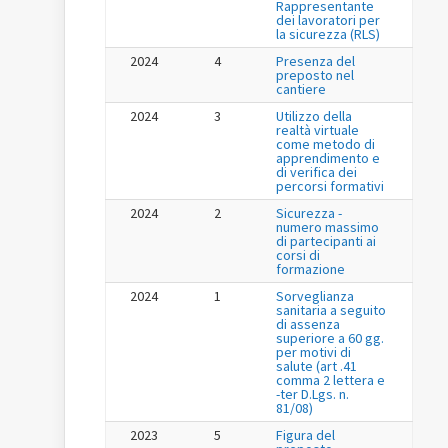
Rappresentante
dei lavoratori per
la sicurezza (RLS)
2024
4
Presenza del
preposto nel
cantiere
2024
3
Utilizzo della
realtà virtuale
come metodo di
apprendimento e
di verifica dei
percorsi formativi
2024
2
Sicurezza -
numero massimo
di partecipanti ai
corsi di
formazione
2024
1
Sorveglianza
sanitaria a seguito
di assenza
superiore a 60 gg.
per motivi di
salute (art .41
comma 2 lettera e
-ter D.Lgs. n.
81/08)
2023
5
Figura del