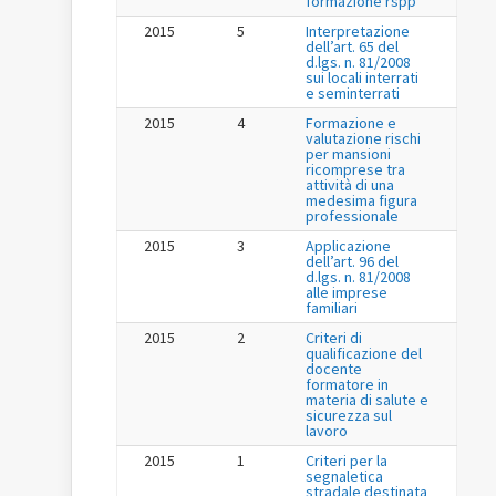
formazione rspp
2015
5
Interpretazione
dell’art. 65 del
d.lgs. n. 81/2008
sui locali interrati
e seminterrati
2015
4
Formazione e
valutazione rischi
per mansioni
ricomprese tra
attività di una
medesima figura
professionale
2015
3
Applicazione
dell’art. 96 del
d.lgs. n. 81/2008
alle imprese
familiari
2015
2
Criteri di
qualificazione del
docente
formatore in
materia di salute e
sicurezza sul
lavoro
2015
1
Criteri per la
segnaletica
stradale destinata