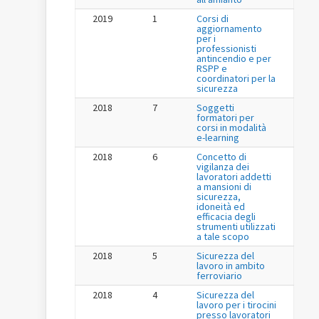
2019
1
Corsi di
aggiornamento
per i
professionisti
antincendio e per
RSPP e
coordinatori per la
sicurezza
2018
7
Soggetti
formatori per
corsi in modalità
e-learning
2018
6
Concetto di
vigilanza dei
lavoratori addetti
a mansioni di
sicurezza,
idoneità ed
efficacia degli
strumenti utilizzati
a tale scopo
2018
5
Sicurezza del
lavoro in ambito
ferroviario
2018
4
Sicurezza del
lavoro per i tirocini
presso lavoratori