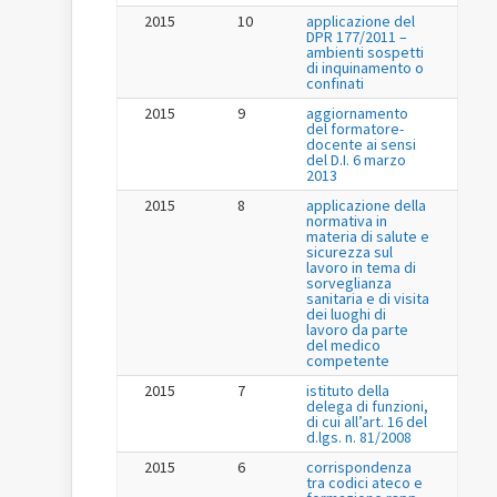
2015
10
applicazione del
DPR 177/2011 –
ambienti sospetti
di inquinamento o
confinati
2015
9
aggiornamento
del formatore-
docente ai sensi
del D.I. 6 marzo
2013
2015
8
applicazione della
normativa in
materia di salute e
sicurezza sul
lavoro in tema di
sorveglianza
sanitaria e di visita
dei luoghi di
lavoro da parte
del medico
competente
2015
7
istituto della
delega di funzioni,
di cui all’art. 16 del
d.lgs. n. 81/2008
2015
6
corrispondenza
tra codici ateco e