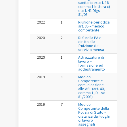
sanitaria ex art. 18
comma 1 lettera c)
e art. 41 Dlgs
81/08
2022
1
Riunione periodica
art. 35 - medico
competente
2020
2
RLS nella PA e
diritto alla
fruizione del
servizio mensa
2020
1
Attrezzature di
lavoro –
formazione ed
addestramento
2019
8
Medico
Competente e
comunicazione
alle ASL (art. 40,
comma 1, D.L.vo
81/2008)
2019
7
Medico
Competente della
Polizia di Stato –
distanza dai luoghi
di lavoro
assegnati