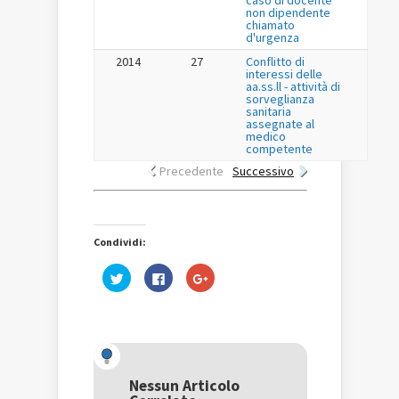
caso di docente
non dipendente
chiamato
d'urgenza
2014
27
Conflitto di
interessi delle
aa.ss.ll - attività di
sorveglianza
sanitaria
assegnate al
medico
competente
Precedente
Successivo
Condividi:
Fai
Fai
Fai
clic
clic
clic
qui
per
qui
per
condividere
per
condividere
su
condividere
su
Facebook
su
Twitter
(Si
Google+
(Si
apre
(Si
apre
in
apre
in
una
in
una
nuova
una
Nessun Articolo
nuova
finestra)
nuova