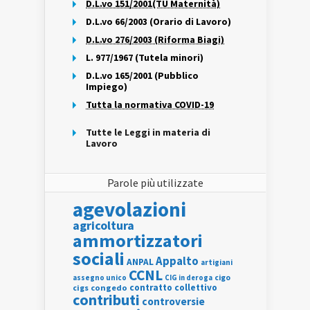
D.L.vo 151/2001(TU Maternità)
D.L.vo 66/2003 (Orario di Lavoro)
D.L.vo 276/2003 (Riforma Biagi)
L. 977/1967 (Tutela minori)
D.L.vo 165/2001 (Pubblico
Impiego)
Tutta la normativa COVID-19
Tutte le Leggi in materia di
Lavoro
Parole più utilizzate
agevolazioni
agricoltura
ammortizzatori
sociali
Appalto
ANPAL
artigiani
CCNL
assegno unico
cigo
CIG in deroga
contratto collettivo
cigs
congedo
contributi
controversie