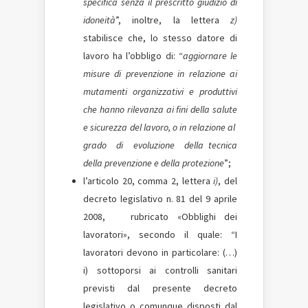
specifica senza il prescritto giudizio di
idoneità
”, inoltre, la lettera
z)
stabilisce che, lo stesso datore di
lavoro ha l’obbligo di: “
aggiornare le
misure di prevenzione in relazione ai
mutamenti organizzativi e produttivi
che hanno rilevanza ai fini della salute
e sicurezza del lavoro, o in relazione al
grado di evoluzione della tecnica
della prevenzione e della protezione
”;
l’articolo 20, comma 2, lettera
i)
, del
decreto legislativo n. 81 del 9 aprile
2008, rubricato «Obblighi dei
lavoratori», secondo il quale: “I
lavoratori devono in particolare: (…)
i) sottoporsi ai controlli sanitari
previsti dal presente decreto
legislativo o comunque disposti dal