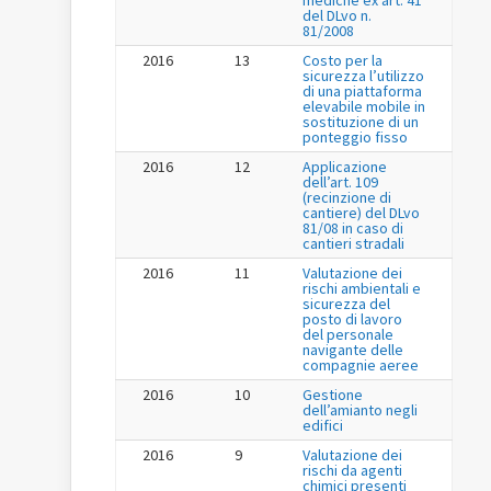
mediche ex art. 41
del DLvo n.
81/2008
2016
13
Costo per la
sicurezza l’utilizzo
di una piattaforma
elevabile mobile in
sostituzione di un
ponteggio fisso
2016
12
Applicazione
dell’art. 109
(recinzione di
cantiere) del DLvo
81/08 in caso di
cantieri stradali
2016
11
Valutazione dei
rischi ambientali e
sicurezza del
posto di lavoro
del personale
navigante delle
compagnie aeree
2016
10
Gestione
dell’amianto negli
edifici
2016
9
Valutazione dei
rischi da agenti
chimici presenti