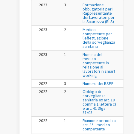
2023
3
Formazione
obbligatoria per i
Rappresentante
dei Lavoratori per
la Sicurezza (RLS)
2023
2
Medico
competente per
l'effettuazione
della sorveglianza
sanitaria
2023
1
Nomina del
medico
competente in
relazione ai
lavoratori in smart
working
2022
3
Numero dei RSPP
2022
2
Obbligo di
sorveglianza
sanitaria ex art. 18
comma 1 lettera c)
e art. 41 Dlgs
81/08
2022
1
Riunione periodica
art. 35 - medico
competente