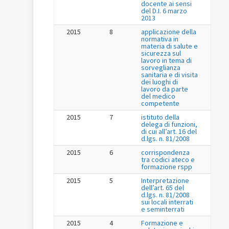
docente ai sensi
del D.I. 6 marzo
2013
2015
8
applicazione della
normativa in
materia di salute e
sicurezza sul
lavoro in tema di
sorveglianza
sanitaria e di visita
dei luoghi di
lavoro da parte
del medico
competente
2015
7
istituto della
delega di funzioni,
di cui all’art. 16 del
d.lgs. n. 81/2008
2015
6
corrispondenza
tra codici ateco e
formazione rspp
2015
5
Interpretazione
dell’art. 65 del
d.lgs. n. 81/2008
sui locali interrati
e seminterrati
2015
4
Formazione e