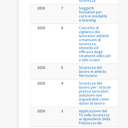
sicurezza
2018
7
Soggetti
formatori per
corsi in modalità
e-learning
2018
6
Concetto di
vigilanza dei
lavoratori addetti
a mansioni di
sicurezza,
idoneità ed
efficacia degli
strumenti utilizzati
a tale scopo
2018
5
Sicurezza del
lavoro in ambito
ferroviario
2018
4
Sicurezza del
lavoro per i tirocini
presso lavoratori
autonomi non
inquadrabili come
datori di lavoro
2018
3
Applicazione del
TU sulla Sicurezza
ai dipendenti della
Polizia Locale