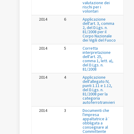
valutazione dei
rischi per i
volontari
2014
6
Applicazione
dell'art. 3, comma
2, del D.Lgs. n.
81/2008 per il
Corpo Nazionale
dei Vigili del Fuoco
2014
5
Corretta
interpretazione
dell'art. 25,
comma 1, lett. a),
del D.Lgs. n.
81/2008
2014
4
Applicazione
dell'allegato IV,
punti 1.11 e 1.12,
del D.Lgs. n.
81/2008 per la
categoria
autoferrotranvieri
2014
3
Documenti che
l'impresa
appaltatrice à¨
obbligata a
consegnare al
Committente