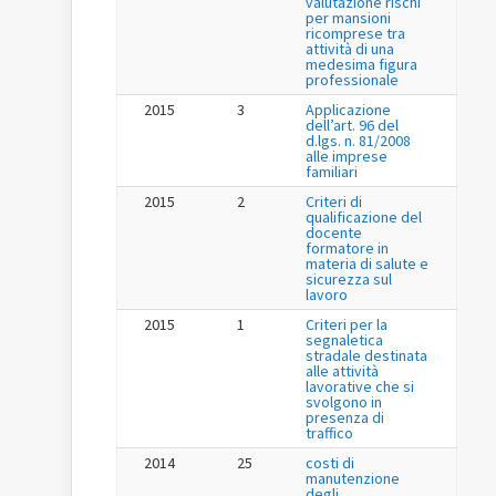
valutazione rischi
per mansioni
ricomprese tra
attività di una
medesima figura
professionale
2015
3
Applicazione
dell’art. 96 del
d.lgs. n. 81/2008
alle imprese
familiari
2015
2
Criteri di
qualificazione del
docente
formatore in
materia di salute e
sicurezza sul
lavoro
2015
1
Criteri per la
segnaletica
stradale destinata
alle attività
lavorative che si
svolgono in
presenza di
traffico
2014
25
costi di
manutenzione
degli