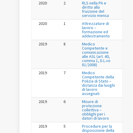
2020
2
RLS nella PA e
diritto alla
fruizione del
servizio mensa
2020
1
Attrezzature di
lavoro –
formazione ed
addestramento
2019
8
Medico
Competente e
comunicazione
alle ASL (art. 40,
comma 1, D.L.vo
81/2008)
2019
7
Medico
Competente della
Polizia di Stato –
distanza dai luoghi
di lavoro
assegnati
2019
6
Misure di
protezione
collettiva –
obblighi per i
datori di lavoro
2019
5
Procedure per la
disposizione della