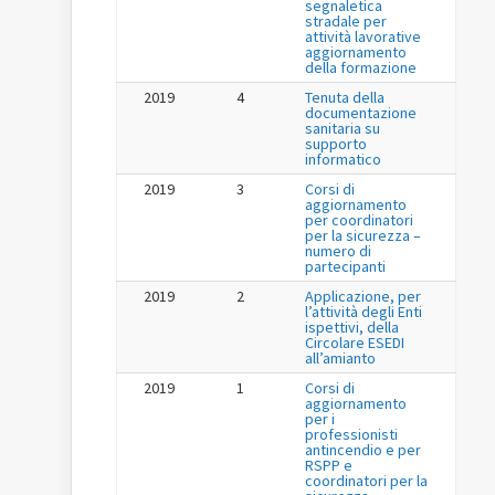
segnaletica
stradale per
attività lavorative
aggiornamento
della formazione
2019
4
Tenuta della
documentazione
sanitaria su
supporto
informatico
2019
3
Corsi di
aggiornamento
per coordinatori
per la sicurezza –
numero di
partecipanti
2019
2
Applicazione, per
l’attività degli Enti
ispettivi, della
Circolare ESEDI
all’amianto
2019
1
Corsi di
aggiornamento
per i
professionisti
antincendio e per
RSPP e
coordinatori per la