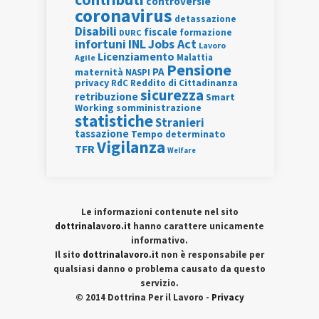
controversie
coronavirus
detassazione
Disabili
fiscale
formazione
DURC
INL
Jobs Act
infortuni
Lavoro
Licenziamento
Agile
Malattia
Pensione
PA
maternità
NASPI
privacy
RdC
Reddito di Cittadinanza
sicurezza
retribuzione
Smart
Working
somministrazione
statistiche
Stranieri
tassazione
Tempo determinato
Vigilanza
TFR
Welfare
Le informazioni contenute nel sito
dottrinalavoro.it
hanno carattere unicamente
informativo.
Il sito
dottrinalavoro.it
non è responsabile per
qualsiasi danno o problema causato da questo
servizio.
© 2014 Dottrina Per il Lavoro -
Privacy