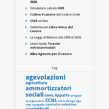
2026
Simulatore calcolo
ISEE
Il
Libro V Lavoro
del Codice Civile
CIGS
on-line
Vademecum
Libro Unico del
Lavoro
Le Leggi di Bilancio dal 1999 al 2026
Linee Guida
Tirocini
extracurriculari
Albo
Agenzie per il Lavoro
tag
agevolazioni
agricoltura
ammortizzatori
sociali
Appalto
ANPAL
artigiani
CCNL
assegno unico
cigo
CIG in deroga
contratto collettivo
cigs
congedo
contributi