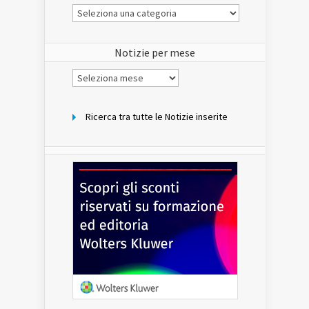
Le
Notizie
del
sito
Notizie per mese
Notizie
per
mese
Ricerca tra tutte le Notizie inserite