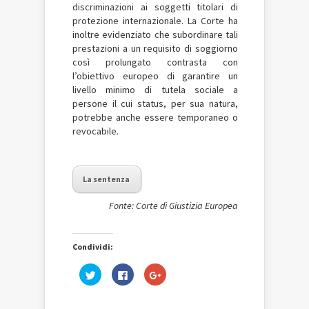
discriminazioni ai soggetti titolari di
protezione internazionale. La Corte ha
inoltre evidenziato che subordinare tali
prestazioni a un requisito di soggiorno
così prolungato contrasta con
l’obiettivo europeo di garantire un
livello minimo di tutela sociale a
persone il cui status, per sua natura,
potrebbe anche essere temporaneo o
revocabile.
La sentenza
Fonte: Corte di Giustizia Europea
Condividi:
Fai
Fai
Fai
clic
clic
clic
qui
per
qui
per
condividere
per
condividere
su
condividere