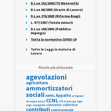
D.L.vo 151/2001(TU Maternità)
D.L.vo 66/2003 (Orario di Lavoro)
D.L.vo 276/2003 (Riforma Biagi)
L. 977/1967 (Tutela minori)
D.L.vo 165/2001 (Pubblico
Impiego)
Tutta la normativa COVID-19
Tutte le Leggi in materia di
Lavoro
Parole più utilizzate
agevolazioni
agricoltura
ammortizzatori
sociali
Appalto
ANPAL
artigiani
CCNL
assegno unico
cigo
CIG in deroga
contratto collettivo
cigs
congedo
contributi
controversie