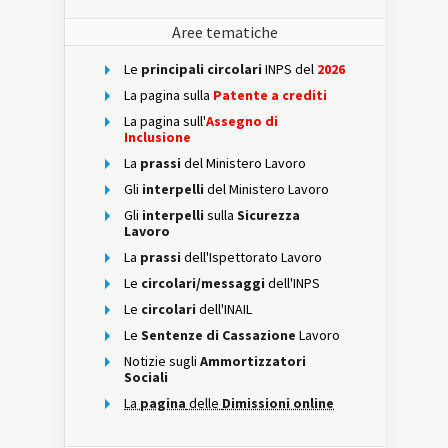
Aree tematiche
Le
principali circolari
INPS del
2026
La pagina sulla
Patente a crediti
La pagina sull'
Assegno di
Inclusione
La
prassi
del Ministero Lavoro
Gli
interpelli
del Ministero Lavoro
Gli
interpelli
sulla
Sicurezza
Lavoro
La
prassi
dell'Ispettorato Lavoro
Le
circolari/messaggi
dell'INPS
Le
circolari
dell'INAIL
Le
Sentenze di Cassazione
Lavoro
Notizie sugli
Ammortizzatori
Sociali
La
pagina
delle
Dimissioni online