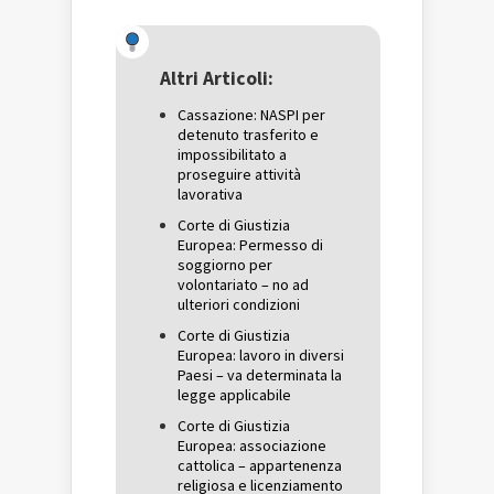
su
Facebook
su
Twitter
(Si
Google+
(Si
apre
(Si
apre
in
apre
in
una
in
una
nuova
una
Altri Articoli:
nuova
finestra)
nuova
finestra)
finestra)
Cassazione: NASPI per
detenuto trasferito e
impossibilitato a
proseguire attività
lavorativa
Corte di Giustizia
Europea: Permesso di
soggiorno per
volontariato – no ad
ulteriori condizioni
Corte di Giustizia
Europea: lavoro in diversi
Paesi – va determinata la
legge applicabile
Corte di Giustizia
Europea: associazione
cattolica – appartenenza
religiosa e licenziamento