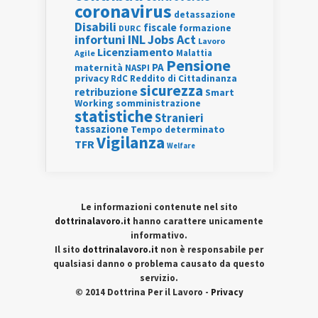
coronavirus
detassazione
Disabili
fiscale
formazione
DURC
INL
Jobs Act
infortuni
Lavoro
Licenziamento
Agile
Malattia
Pensione
PA
maternità
NASPI
privacy
RdC
Reddito di Cittadinanza
sicurezza
retribuzione
Smart
Working
somministrazione
statistiche
Stranieri
tassazione
Tempo determinato
Vigilanza
TFR
Welfare
Le informazioni contenute nel sito
dottrinalavoro.it
hanno carattere unicamente
informativo.
Il sito
dottrinalavoro.it
non è responsabile per
qualsiasi danno o problema causato da questo
servizio.
© 2014 Dottrina Per il Lavoro -
Privacy